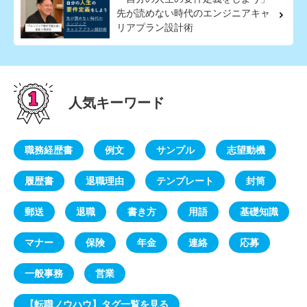
先が読めない時代のエンジニアキャ
リアプラン設計術
人気キーワード
職務経歴書
例文
サンプル
志望動機
履歴書
退職理由
テンプレート
封筒
郵送
退職
書き方
用語
基礎知識
マナー
保険
年金
連絡
応募
一般事務
営業
【転職ノウハウ】タグ一覧を見る