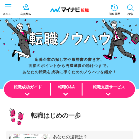
メニュー
会員登録
閲覧履歴
検索
応募企業の探し方や履歴書の書き方、
面接のポイントから円満退職の秘けつまで。
あなたの転職を成功に導くためのノウハウを紹介！
転職成功ガイド
転職Q&A
転職支援サービス
転職はじめの一歩
あなたの適職は？