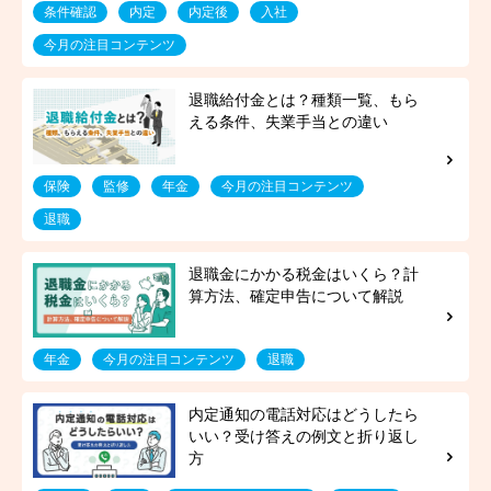
条件確認
内定
内定後
入社
今月の注目コンテンツ
保険
監修
年金
今月の注目コンテンツ
退職
年金
今月の注目コンテンツ
退職