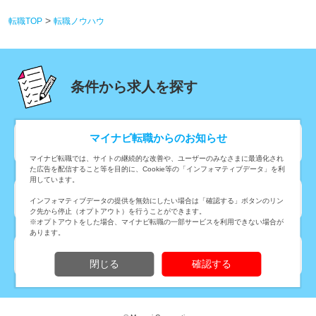
転職TOP
転職ノウハウ
条件から求人を探す
マイナビ転職からのお知らせ
勤務地から転職・求人情報を探す
マイナビ転職では、サイトの継続的な改善や、ユーザーのみなさまに最適化され
た広告を配信すること等を目的に、Cookie等の「インフォマティブデータ」を利
用しています。
職種から転職・求人情報を探す
インフォマティブデータの提供を無効にしたい場合は「確認する」ボタンのリン
ク先から停止（オプトアウト）を行うことができます。
※オプトアウトをした場合、マイナビ転職の一部サービスを利用できない場合が
あります。
業種から転職・求人情報を探す
閉じる
確認する