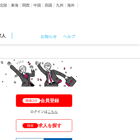
北陸
東海
関西
中国
四国
九州
海外
求人
お知らせ
ヘルプ
会員登録
簡単1分
ログインは
こちら
求人を探す
簡単