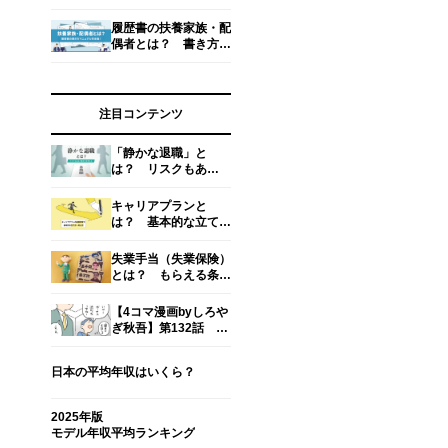
い、もらえない時の対
処法
履歴書の扶養家族・配
偶者とは？ 書き方と
考え方、扶養家族数の
数え方【専門家監修】
注目コンテンツ
「静かな退職」と
は？ リスクもあ
る？ 働き方を考える
キャリアプランと
は？ 基本的な立て
方・考え方・面接での
回答例文を解説
失業手当（失業保険）
とは？ もらえる条件
や期間・金額・手続き
方法【社労士監修】
【4コマ漫画byしろや
ぎ秋吾】第132話 気
まずい。｜新入社員だ
った頃の怖い話
日本の平均年収はいくら？
2025年版
モデル年収平均ランキング