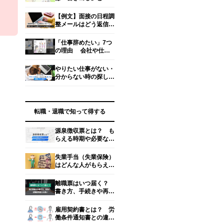
めくくり」で差を付け
る！ 人事の目を引く
【例文】面接の日程調
書き方とは？
整メールはどう返信す
る？失礼にならない書
き方マナー
「仕事辞めたい」7つ
の理由 会社や仕事
が合わない、苦痛、や
る気が出ない…… リ
やりたい仕事がない・
アル対処法
分からない時の探し方
を転職のプロが解説！
【タイプ＆方法別】
転職・退職で知って得する
源泉徴収票とは？ も
らえる時期や必要なタ
イミング、見るべきポ
イント4つ
失業手当（失業保険）
はどんな人がもらえ
る？ 金額・期間・手
続き方法を解説【社労
離職票はいつ届く？
士監修】
書き方、手続きや再発
行のやり方
雇用契約書とは？ 労
働条件通知書との違