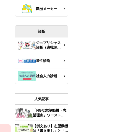
職歴メーカー
診断
ジョブリシャス
診断（適職診
断）
適性診断
社会人力診断
人気記事
「NGな志望動機・志
望理由」ワースト
5【面接官の本音】
【例文あり】志望動機
は「書き出し」と「締