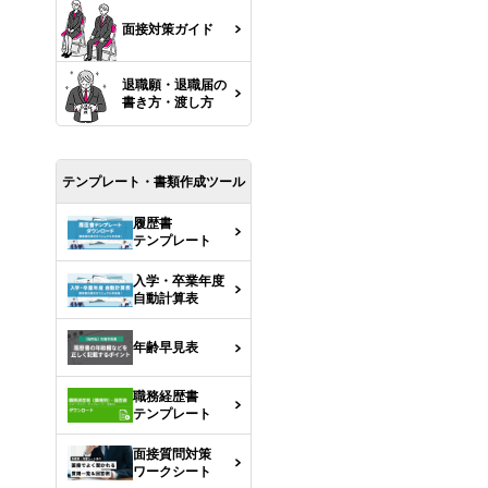
面接対策ガイド
退職願・退職届の
書き方・渡し方
テンプレート・書類作成ツール
履歴書
テンプレート
入学・卒業年度
自動計算表
年齢早見表
職務経歴書
テンプレート
面接質問対策
ワークシート