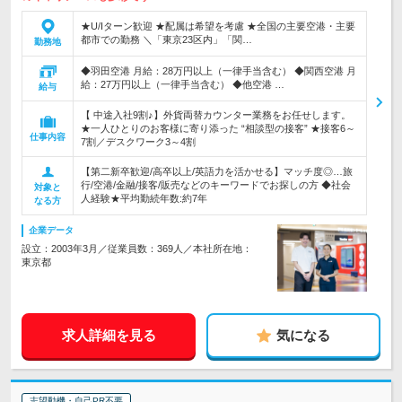
★U/Iターン歓迎 ★配属は希望を考慮 ★全国の主要空港・主要
都市での勤務 ＼「東京23区内」「関…
勤務地
◆羽田空港 月給：28万円以上（一律手当含む） ◆関西空港 月
給：27万円以上（一律手当含む） ◆他空港 …
給与
【 中途入社9割♪】外貨両替カウンター業務をお任せします。
★一人ひとりのお客様に寄り添った “相談型の接客” ★接客6～
仕事内容
7割／デスクワーク3～4割
【第二新卒歓迎/高卒以上/英語力を活かせる】マッチ度◎…旅
行/空港/金融/接客/販売などのキーワードでお探しの方 ◆社会
対象と
人経験★平均勤続年数:約7年
なる方
企業データ
設立：2003年3月／従業員数：369人／本社所在地：
東京都
求人詳細を見る
気になる
志望動機・自己PR不要