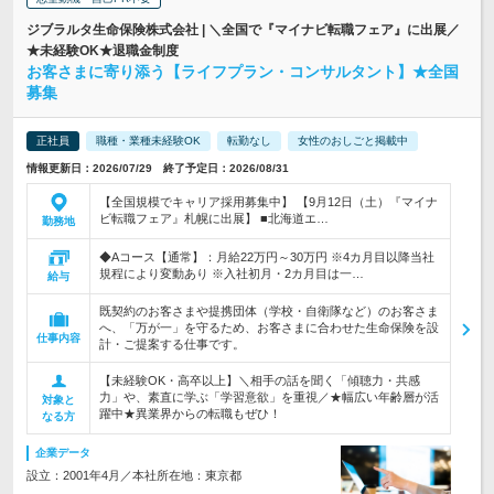
ジブラルタ生命保険株式会社 | ＼全国で『マイナビ転職フェア』に出展／
★未経験OK★退職金制度
お客さまに寄り添う【ライフプラン・コンサルタント】★全国
募集
正社員
職種・業種未経験OK
転勤なし
女性のおしごと掲載中
情報更新日：2026/07/29 終了予定日：2026/08/31
【全国規模でキャリア採用募集中】 【9月12日（土）『マイナ
ビ転職フェア』札幌に出展】 ■北海道エ…
勤務地
◆Aコース【通常】：月給22万円～30万円 ※4カ月目以降当社
規程により変動あり ※入社初月・2カ月目は一…
給与
既契約のお客さまや提携団体（学校・自衛隊など）のお客さま
へ、「万が一」を守るため、お客さまに合わせた生命保険を設
仕事内容
計・ご提案する仕事です。
【未経験OK・高卒以上】＼相手の話を聞く「傾聴力・共感
力」や、素直に学ぶ「学習意欲」を重視／★幅広い年齢層が活
対象と
躍中★異業界からの転職もぜひ！
なる方
企業データ
設立：2001年4月／本社所在地：東京都