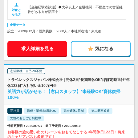
【金融経験者歓迎】◆大卒以上／金融機関・不動産での営業経
対象と
験がある方が活躍中！
なる方
企業データ
設立：2009年12月／従業員数：5,688人／本社所在地：東京都
求人詳細を見る
気になる
志望動機・自己PR不要
トラベレックスジャパン株式会社 | 完休2日*長期連休OK*ほぼ定時退社*年
休122日*入社祝い金10万円※
英語力が活かせる！【窓口スタッフ】*未経験OK*育休復帰
100%
正社員
職種・業種未経験OK
完全週休2日制
第二新卒歓迎
女性のおしごと掲載中
情報更新日：2026/07/27 終了予定日：2026/09/10
お客様の旅の思い出の1シーンをおもてなしする♪年間休日122日！将来
のキャリアパスも多彩です！