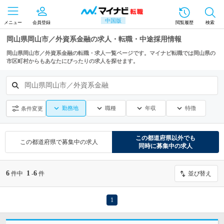
中国版
メニュー
会員登録
閲覧履歴
検索
岡山県岡山市／外資系金融の求人・転職・中途採用情報
岡山県岡山市／外資系金融の転職・求人一覧ページです。マイナビ転職では岡山県の
市区町村からもあなたにぴったりの求人を探せます。
岡山県岡山市／外資系金融
勤務地
職種
年収
特徴
条件変更
この都道府県
以外でも
この都道府県
で募集中の求人
同時に募集中の求人
6
1
6
件中
-
件
並び替え
1