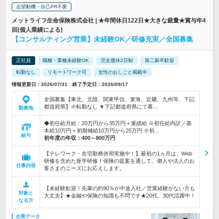
志望動機・自己PR不要
メットライフ生命保険株式会社 | ★年間休日122日★大きな裁量★賞与年4
回(個人業績による)
【コンサルティング営業】未経験OK／研修充実／全国募集
正社員
職種・業種未経験OK
完全週休2日制
第二新卒歓迎
転勤なし
リモートワーク可
女性のおしごと掲載中
情報更新日：2026/07/31 終了予定日：2026/09/17
全国募集【東北、北陸、関東甲信、東海、近畿、九州等、下記
都道府県】※転勤なし ▼下記都道府県にて募…
勤務地
◆初任給月給：20万円から35万円＋業績給 ※初任給内訳／基
本給10万円＋初期補給10万円から25万円 ※初…
給与
初年度の年収：
400～800万円
【テレワーク・在宅勤務併用実施中！】最初の1ヵ月は、Web
研修を含めた座学研修！保険の提案を通して、個人や法人のお
仕事内容
客さまのニーズにお応えします。
【未経験歓迎！先輩の約90％が中途入社／営業経験がない方も
対象と
大丈夫】★金融や保険の知識も不問です★20代、30代活躍中！
なる方
企業データ