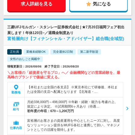
求人詳細を見る
気になる
三菱UFJモルガン・スタンレー証券株式会社 | ★7月20日福岡フェア初出
展します！年休120日~／退職金制度あり
富裕層向け【フィナンシャル・アドバイザー】総合職(全域型)
正社員
業種未経験OK
完全週休2日制
第二新卒歓迎
女性のおしごと掲載中
情報更新日：2026/08/06 終了予定日：2026/08/20
＼お客様の「総資産を守るプロ」へ／ 金融機関などの営業経験を、最
高峰のブランドで価値に変える。
【本社または全国の各支店】 ※東京本社にて研修後、本社ま
たは全国の支店へ配属となります 【北海道・…
勤務地
月給338,000円～498,000円 ※年齢・経験・能力を考慮の上、
規定により決定。 ※試用期間6ヶ月あり（待遇…
給与
初年度の年収：
670～1,200万円
富裕層のお客さまの資産運用を中心としたニーズに対し、高度
なソリューション提供をMUFG各社と連携して担い、マネジメ
仕事内容
ントとしての活躍を期待します。