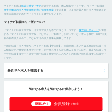
マイナビ転職は
株式会社マイナビ
が運営する転職・求人情報サイトです。 マイナビ転職は、
厚生労働省の求人情報提供の適正化推進事業
（委託事業）により設置された求人情報適正化
推進協議会が定めたガイドラインを遵守しています。
マイナビ転職エリア版について
「マイナビ転職エリア版」はエリア求人を専門に扱うページです。
株式会社マイナビ
が運営
する「マイナビ転職エリア版」にはマイナビ転職にしか載っていない求人も多数。8月7日更
新の新着求人や各エリアならではの求人特集も掲載してます。
中国の転職・求人情報ならマイナビ転職【中国版】。岡山県岡山市／外資系金融の転職・求
人情報などご希望の条件やこだわりの仕事スタイルから求人を探せるほか、豊富な転職ノウ
ハウや転職支援サービスで中国で転職を希望されるみなさんの転職活動を応援する転職サイ
トです。
最近見た求人を確認する
気になる求人を気になるに保存しよう！
会員登録
簡単1分！
（無料）