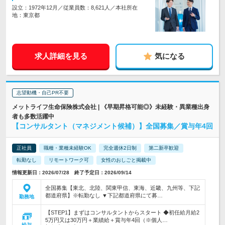
設立：1972年12月／従業員数：8,621人／本社所在
地：東京都
求人詳細を見る
気になる
志望動機・自己PR不要
メットライフ生命保険株式会社 | 《早期昇格可能◎》未経験・異業種出身
者も多数活躍中
【コンサルタント（マネジメント候補）】全国募集／賞与年4回
正社員
職種・業種未経験OK
完全週休2日制
第二新卒歓迎
転勤なし
リモートワーク可
女性のおしごと掲載中
情報更新日：2026/07/28 終了予定日：2026/09/14
全国募集【東北、北陸、関東甲信、東海、近畿、九州等、下記
都道府県】※転勤なし ▼下記都道府県にて募…
勤務地
【STEP1】まずはコンサルタントからスタート ◆初任給月給2
5万円又は30万円＋業績給＋賞与年4回（※個人…
給与