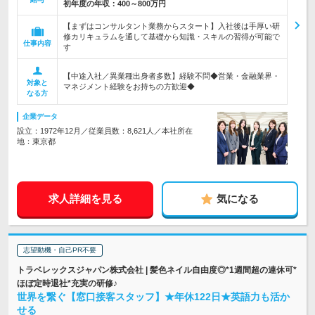
初年度の年収：
400～800万円
【まずはコンサルタント業務からスタート】入社後は手厚い研
修カリキュラムを通して基礎から知識・スキルの習得が可能で
仕事内容
す
【中途入社／異業種出身者多数】経験不問◆営業・金融業界・
対象と
マネジメント経験をお持ちの方歓迎◆
なる方
企業データ
設立：1972年12月／従業員数：8,621人／本社所在
地：東京都
求人詳細を見る
気になる
志望動機・自己PR不要
トラベレックスジャパン株式会社 | 髪色ネイル自由度◎*1週間超の連休可*
ほぼ定時退社*充実の研修♪
世界を繋ぐ【窓口接客スタッフ】★年休122日★英語力も活か
せる