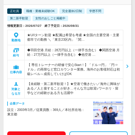
正社員
職種・業種未経験OK
完全週休2日制
学歴不問
第二新卒歓迎
女性のおしごと掲載中
情報更新日：2026/07/27 終了予定日：2026/08/31
★U/Iターン歓迎 ★配属は希望を考慮 ★全国の主要空港・主要
都市での勤務 ＼「東京23区内」「関…
勤務地
◆羽田空港 月給：28万円以上（一律手当含む） ◆関西空港 月
給：27万円以上（一律手当含む） ◆他空港 …
給与
【 専任トレーナーの研修で安心Start！】「ドル⇒円」「円⇒
ドル」の両替など窓口カウンター業務。海外のお客様対応は初
仕事内容
級レベル～成長していけばOK
【未経験・第二新卒歓迎！】★空港で働きたい／海外に興味が
ある／人と接することが好き…そんな方は歓迎♪ワーホリ・留
対象と
学などの経験がある方も活躍中
なる方
企業データ
設立：2003年3月／従業員数：369人／本社所在地：
東京都