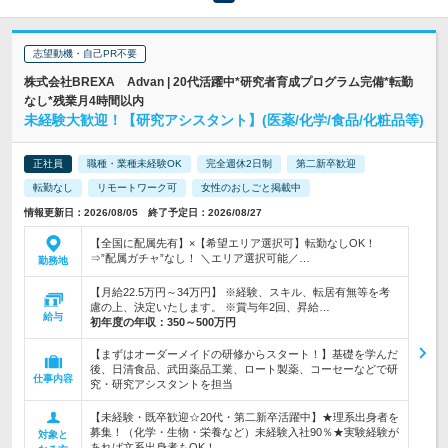
志望動機・自己PR不要
株式会社BREXA Advan | 20代活躍中*研究者育成プログラム完備*転勤
なし*残業月4時間以内
未経験大歓迎！【研究アシスタント】(医薬/化学/食品/化粧品等)
正社員
職種・業種未経験OK
完全週休2日制
第二新卒歓迎
転勤なし
リモートワーク可
女性のおしごと掲載中
情報更新日：2026/08/05 終了予定日：2026/08/27
【全国に配属先有】×【希望エリア選択可】転勤なしOK！
⇒”配属ガチャ”なし！ ＼エリア選択可能／…
勤務地
【月給22.5万円～34万円】 ※経験、スキル、転居有無等を考
慮の上、決定いたします。 ※賞与年2回、昇給…
給与
初年度の年収：
350～500万円
【まずはオーダーメイドの研修からスタート！】基礎を学んだ
後、日清食品、武田薬品工業、ロート製薬、コーセーなどで研
仕事内容
究・研究アシスタントを担当
【未経験・既卒歓迎☆20代・第二新卒活躍中】★理系出身者を
募集！（化学・生物・栄養など）未経験入社90％★実験経験が
対象と
あれば文系出身者もOK！