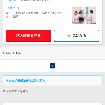
なる方
企業データ
設立：1998年4月／従業員数：1,334人／本社所在
地：大阪府
求人詳細を見る
気になる
1
1
1
件中
-
件
1
あなたの検索条件に近い求人
すべての求人を見る