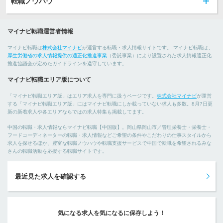
転職ノウハウ
マイナビ転職運営者情報
マイナビ転職は
株式会社マイナビ
が運営する転職・求人情報サイトです。 マイナビ転職は、
厚生労働省の求人情報提供の適正化推進事業
（委託事業）により設置された求人情報適正化
推進協議会が定めたガイドラインを遵守しています。
マイナビ転職エリア版について
「マイナビ転職エリア版」はエリア求人を専門に扱うページです。
株式会社マイナビ
が運営
する「マイナビ転職エリア版」にはマイナビ転職にしか載っていない求人も多数。8月7日更
新の新着求人や各エリアならではの求人特集も掲載してます。
中国の転職・求人情報ならマイナビ転職【中国版】。岡山県岡山市／管理栄養士・栄養士・
フードコーディネーターの転職・求人情報などご希望の条件やこだわりの仕事スタイルから
求人を探せるほか、豊富な転職ノウハウや転職支援サービスで中国で転職を希望されるみな
さんの転職活動を応援する転職サイトです。
最近見た求人を確認する
気になる求人を気になるに保存しよう！