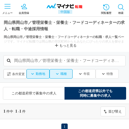
中国版
メニュー
会員登録
閲覧履歴
検索
岡山県岡山市／管理栄養士・栄養士・フードコーディネーターの求
人・転職・中途採用情報
岡山県岡山市／管理栄養士・栄養士・フードコーディネーターの転職・求人一覧ペー
ジです。マイナビ転職では岡山県の市区町村からもあなたにぴったりの求人を探せま
もっと見る
す。
岡山県岡山市／管理栄養士・栄養士・フードコーディネーター
勤務地
職種
年収
特徴
条件変更
この都道府県
以外でも
この都道府県
で募集中の求人
同時に募集中の求人
1
1
1
件中
-
件
並び替え
1