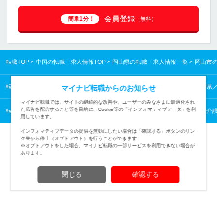
会員登録
簡単1分！
（無料）
転職TOP
中国の転職・求人情報TOP
岡山県の転職・求人情報一覧
岡山市
転職TOP
中国の転職・求人情報TOP
岡山県の転職・求人情報一覧
岡山県
マイナビ転職からのお知らせ
マイナビ転職では、サイトの継続的な改善や、ユーザーのみなさまに最適化され
た広告を配信すること等を目的に、Cookie等の「インフォマティブデータ」を利
転職TOP
医療・福祉から探す
医療・福祉の転職・求人情報一覧
福祉・介
用しています。
インフォマティブデータの提供を無効にしたい場合は「確認する」ボタンのリン
ク先から停止（オプトアウト）を行うことができます。
※オプトアウトをした場合、マイナビ転職の一部サービスを利用できない場合が
あります。
TOPページへ
閉じる
確認する
(c) Mynavi Corporation