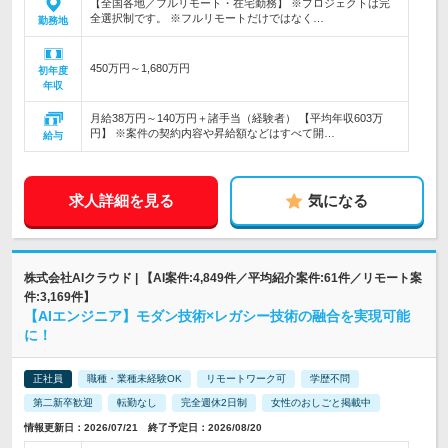
【全国各地／フルリモート・在宅勤務】 ※プロジェクトは完
全選択制です。 ※フルリモートだけではなく…
勤務地
450万円～1,680万円
初年度
年収
月給38万円～140万円＋諸手当（経験者） 【平均年収603万
円】 ※案件の契約内容や昇給額などはすべて開…
給与
求人詳細を見る
気になる
株式会社AIクラウド | 【AI案件:4,849件／平均紹介案件:61件／リモート案
件:3,169件】
【AIエンジニア】モダン技術×レガシー技術の融合を実現可能
に！
正社員
職種・業種未経験OK
リモートワーク可
学歴不問
第二新卒歓迎
転勤なし
完全週休2日制
女性のおしごと掲載中
情報更新日：2026/07/21 終了予定日：2026/08/20