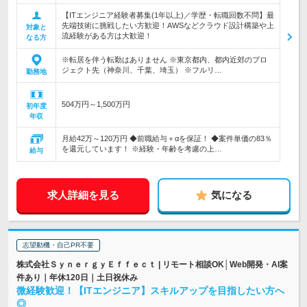
【ITエンジニア経験者募集(1年以上)／学歴・転職回数不問】最
先端技術に挑戦したい方歓迎！AWSなどクラウド設計構築や上
対象と
流経験がある方は大歓迎！
なる方
※転居を伴う転勤はありません ※東京都内、都内近郊のプロ
ジェクト先（神奈川、千葉、埼玉） ※フルリ…
勤務地
504万円～1,500万円
初年度
年収
月給42万～120万円 ◆前職給与＋αを保証！ ◆案件単価の83％
を還元しています！ ※経験・年齢を考慮の上…
給与
求人詳細を見る
気になる
志望動機・自己PR不要
株式会社ＳｙｎｅｒｇｙＥｆｆｅｃｔ | リモート相談OK│Web開発・AI案
件あり｜年休120日｜土日祝休み
微経験歓迎！【ITエンジニア】スキルアップを目指したい方へ
◎