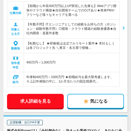
【前職から年収400万円以上UP実現した先輩も】Webアプリ開
発やクラウド構築★自社開発チームでのOJTあり★将来PMや
仕事内容
フリーなど様々なキャリアを選べる
【年数不問】ITエンジニアとしての経験をお持ちの方（ポジシ
ョン・経験年数不問）◎開発・クラウド構築の経験者優遇★自
対象と
社内開発・直案件多数
なる方
【転勤なし】 ★研修後はほぼフルリモート案件★ 本社もしく
は各プロジェクト先 ＼東京・名古屋で積極…
勤務地
400万円～1,000万円
初年度
年収
年俸制400万円～1000万円 ★前職給与を最大限考慮します。
※上記年俸額の中に、1か月当たりの固定残業代…
給与
求人詳細を見る
気になる
志望動機・自己PR不要
株式会社Room12 | 「会社都合なし」決まった案件ではなく、あなたに合