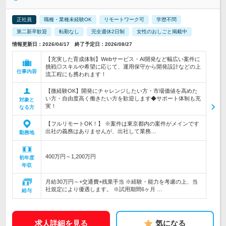
正社員
職種・業種未経験OK
リモートワーク可
学歴不問
第二新卒歓迎
転勤なし
完全週休2日制
女性のおしごと掲載中
情報更新日：2026/04/17 終了予定日：2026/08/27
【充実した育成体制】Webサービス・AI開発など幅広い案件に
挑戦◎スキルや希望に応じて、運用保守から開発設計などの上
仕事内容
流工程にも携われます！
【微経験OK】開発にチャレンジしたい方・市場価値を高めた
い方・自由度高く働きたい方を歓迎します◆サポート体制も充
対象と
実！
なる方
【フルリモートOK！】 ※案件は東京都内の案件がメインです
出社の義務はありませんが、出社して業務…
勤務地
400万円～1,200万円
初年度
年収
月給30万円～+交通費+残業手当 ※経験・能力を考慮の上、当
社規定により優遇します。 ※試用期間6ヶ月 …
給与
求人詳細を見る
気になる