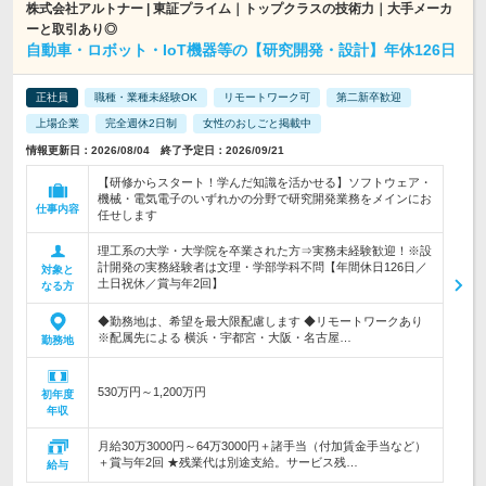
株式会社アルトナー | 東証プライム｜トップクラスの技術力｜大手メーカ
ーと取引あり◎
自動車・ロボット・IoT機器等の【研究開発・設計】年休126日
正社員
職種・業種未経験OK
リモートワーク可
第二新卒歓迎
上場企業
完全週休2日制
女性のおしごと掲載中
情報更新日：2026/08/04 終了予定日：2026/09/21
【研修からスタート！学んだ知識を活かせる】ソフトウェア・
機械・電気電子のいずれかの分野で研究開発業務をメインにお
仕事内容
任せします
理工系の大学・大学院を卒業された方⇒実務未経験歓迎！※設
計開発の実務経験者は文理・学部学科不問【年間休日126日／
対象と
土日祝休／賞与年2回】
なる方
◆勤務地は、希望を最大限配慮します ◆リモートワークあり
※配属先による 横浜・宇都宮・大阪・名古屋…
勤務地
530万円～1,200万円
初年度
年収
月給30万3000円～64万3000円＋諸手当（付加賃金手当など）
＋賞与年2回 ★残業代は別途支給。サービス残…
給与