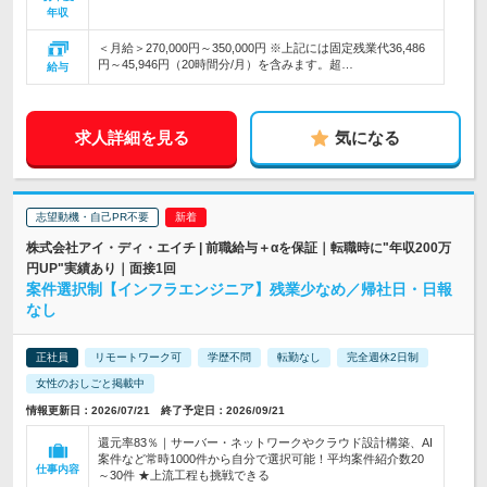
年収
＜月給＞270,000円～350,000円 ※上記には固定残業代36,486
円～45,946円（20時間分/月）を含みます。超…
給与
求人詳細を見る
気になる
志望動機・自己PR不要
株式会社アイ・ディ・エイチ | 前職給与＋αを保証｜転職時に"年収200万
円UP"実績あり｜面接1回
案件選択制【インフラエンジニア】残業少なめ／帰社日・日報
なし
正社員
リモートワーク可
学歴不問
転勤なし
完全週休2日制
女性のおしごと掲載中
情報更新日：2026/07/21 終了予定日：2026/09/21
還元率83％｜サーバー・ネットワークやクラウド設計構築、AI
案件など常時1000件から自分で選択可能！平均案件紹介数20
仕事内容
～30件 ★上流工程も挑戦できる