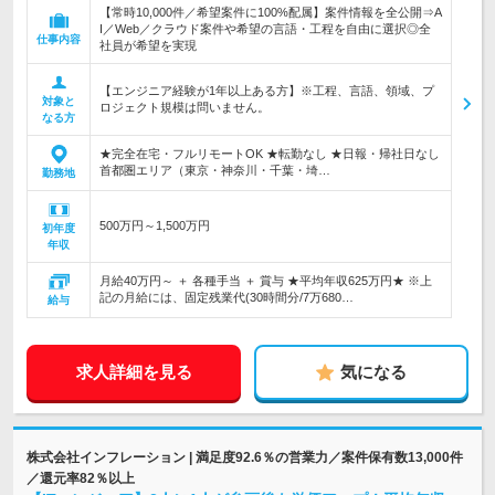
【常時10,000件／希望案件に100%配属】案件情報を全公開⇒A
I／Web／クラウド案件や希望の言語・工程を自由に選択◎全
仕事内容
社員が希望を実現
【エンジニア経験が1年以上ある方】※工程、言語、領域、プ
対象と
ロジェクト規模は問いません。
なる方
★完全在宅・フルリモートOK ★転勤なし ★日報・帰社日なし
首都圏エリア（東京・神奈川・千葉・埼…
勤務地
500万円～1,500万円
初年度
年収
月給40万円～ ＋ 各種手当 ＋ 賞与 ★平均年収625万円★ ※上
記の月給には、固定残業代(30時間分/7万680…
給与
求人詳細を見る
気になる
株式会社インフレーション | 満足度92.6％の営業力／案件保有数13,000件
／還元率82％以上