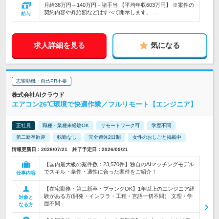
月給38万円～140万円＋諸手当 【平均年収603万円】 ※案件の
契約内容や昇給額などはすべて開示します。 …
給与
求人詳細を見る
気になる
志望動機・自己PR不要
株式会社AIクラウド
エアコン26℃環境で快適作業／フルリモート【エンジニア】
正社員
職種・業種未経験OK
リモートワーク可
学歴不問
第二新卒歓迎
転勤なし
完全週休2日制
女性のおしごと掲載中
情報更新日：2026/07/21 終了予定日：2026/09/21
【国内最大級の案件数：23,570件】独自のAIマッチングモデル
でスキル・条件・適性に合った案件をご紹介！
仕事内容
【在宅勤務・第二新卒・ブランクOK】1年以上のエンジニア経
験がある方(開発・インフラ・工程・言語一切不問） 文理・学
対象と
歴不問
なる方