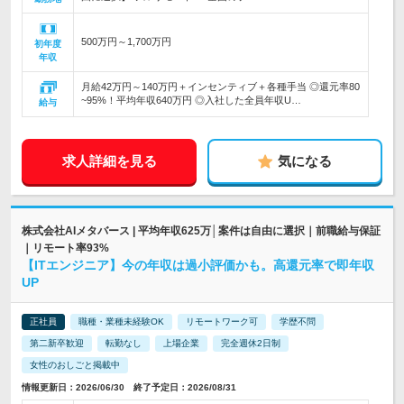
500万円～1,700万円
初年度
年収
月給42万円～140万円＋インセンティブ＋各種手当 ◎還元率80
~95%！平均年収640万円 ◎入社した全員年収U…
給与
求人詳細を見る
気になる
株式会社AIメタバース | 平均年収625万│案件は自由に選択｜前職給与保証
｜リモート率93%
【ITエンジニア】今の年収は過小評価かも。高還元率で即年収
UP
正社員
職種・業種未経験OK
リモートワーク可
学歴不問
第二新卒歓迎
転勤なし
上場企業
完全週休2日制
女性のおしごと掲載中
情報更新日：2026/06/30 終了予定日：2026/08/31