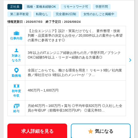
正社員
職種・業種未経験OK
リモートワーク可
学歴不問
第二新卒歓迎
転勤なし
完全週休2日制
女性のおしごと掲載中
情報更新日：2026/07/03 終了予定日：2026/08/24
【上位エンジニア】設計・実装だけでなく、 要件整理・技術
判断・品質基準の決定もお任せ／20,000件以上の案件から希望
仕事内容
の案件に参画できます◎
3年以上のITエンジニア経験お持ちの方／学歴不問／ブランク
対象と
OK◎経験5年以上・リーダー経験のある方優遇◎
なる方
全国どこからでも、働ける環境を用意！ リモート9割／社内業
務／帰社日ゼロ 9割以上のメンバーが「フ…
勤務地
480万円～1,600万円
初年度
年収
月給40万円～160万円＋賞与 ◎平均年収820万円 ◎入社した全
員が年収UP（前職年収180万円UP） ◎還元率83…
給与
求人詳細を見る
気になる