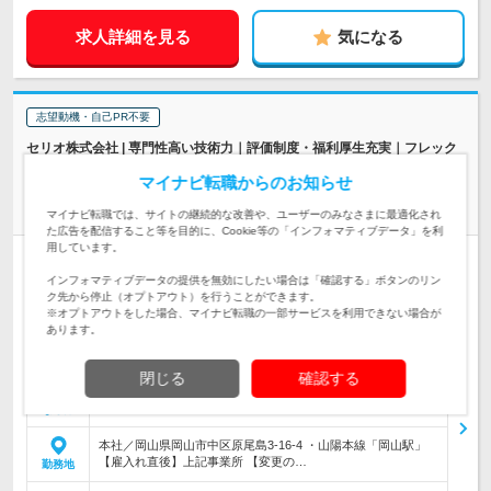
求人詳細を見る
気になる
志望動機・自己PR不要
セリオ株式会社 | 専門性高い技術力｜評価制度・福利厚生充実｜フレック
ス勤務
マイナビ転職からのお知らせ
《岡山》企画から運用まで担う【業務系システム開発エンジニ
ア】
マイナビ転職では、サイトの継続的な改善や、ユーザーのみなさまに最適化され
た広告を配信すること等を目的に、Cookie等の「インフォマティブデータ」を利
用しています。
正社員
転勤なし
完全週休2日制
インフォマティブデータの提供を無効にしたい場合は「確認する」ボタンのリン
情報更新日：2026/07/24 終了予定日：2027/01/14
ク先から停止（オプトアウト）を行うことができます。
※オプトアウトをした場合、マイナビ転職の一部サービスを利用できない場合が
当社のアプリケーションエンジニアとして、ビジネス革新の推
あります。
進役を担当していただきます。
仕事内容
【学歴不問】◆必須：システムの企画・開発・運用の実務経験
閉じる
確認する
☆チームワーク重視で、社内コミュニケーションを大切にでき
対象と
る方歓迎◎
なる方
本社／岡山県岡山市中区原尾島3-16-4 ・山陽本線「岡山駅」
【雇入れ直後】上記事業所 【変更の…
勤務地