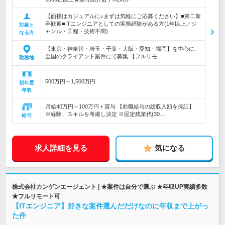
【面接はカジュアルに♪まずは気軽にご応募ください】■第二新
卒歓迎■ITエンジニアとしての実務経験がある方(1年以上／ジ
対象と
ャンル・工程・技術不問)
なる方
【東京・神奈川・埼玉・千葉・大阪・愛知・福岡】を中心に、
全国のクライアント案件にて募集 【フルリモ…
勤務地
500万円～1,500万円
初年度
年収
月給40万円～100万円＋賞与 【前職給与の総収入額を保証】
※経験、スキルを考慮し決定 ※固定残業代(30…
給与
求人詳細を見る
気になる
株式会社カンゲンエージェント | ★案件は自分で選ぶ ★年収UP実績多数
★フルリモート可
【ITエンジニア】好きな案件選んだだけなのに年収まで上がっ
た件