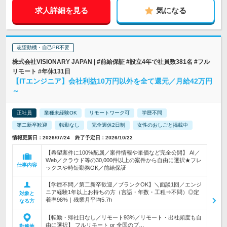
求人詳細を見る
気になる
志望動機・自己PR不要
株式会社VISIONARY JAPAN | #前給保証 #設立4年で社員数381名 #フル
リモート #年休131日
【ITエンジニア】会社利益10万円以外を全て還元／月給42万円
～
正社員
業種未経験OK
リモートワーク可
学歴不問
第二新卒歓迎
転勤なし
完全週休2日制
女性のおしごと掲載中
情報更新日：2026/07/24 終了予定日：2026/10/22
【希望案件に100%配属／案件情報や単価など完全公開】 AI／
Web／クラウド等の30,000件以上の案件から自由に選択★フレ
仕事内容
ックスや時短勤務OK／前給保証
【学歴不問／第二新卒歓迎／ブランクOK】＼面談1回／エンジ
ニア経験1年以上お持ちの方（言語・年数・工程⇒不問）◎定
対象と
着率98%｜残業月平均5.7h
なる方
【転勤・帰社日なし／リモート93%／リモート・出社頻度も自
由に選択】 フルリモート or 全国のプ…
勤務地