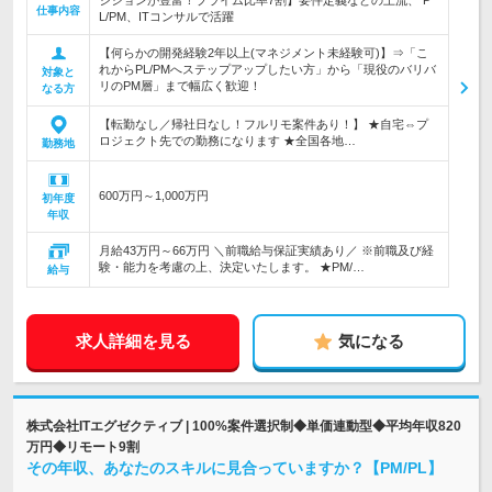
ジションが豊富！プライム比率7割】要件定義などの上流、 P
仕事内容
L/PM、ITコンサルで活躍
【何らかの開発経験2年以上(マネジメント未経験可)】⇒「こ
れからPL/PMへステップアップしたい方」から「現役のバリバ
対象と
リのPM層」まで幅広く歓迎！
なる方
【転勤なし／帰社日なし！フルリモ案件あり！】 ★自宅⇔プ
ロジェクト先での勤務になります ★全国各地…
勤務地
600万円～1,000万円
初年度
年収
月給43万円～66万円 ＼前職給与保証実績あり／ ※前職及び経
験・能力を考慮の上、決定いたします。 ★PM/…
給与
求人詳細を見る
気になる
株式会社ITエグゼクティブ | 100%案件選択制◆単価連動型◆平均年収820
万円◆リモート9割
その年収、あなたのスキルに見合っていますか？【PM/PL】