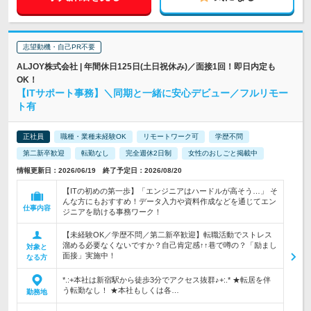
志望動機・自己PR不要
ALJOY株式会社 | 年間休日125日(土日祝休み)／面接1回！即日内定も
OK！
【ITサポート事務】＼同期と一緒に安心デビュー／フルリモー
ト有
正社員
職種・業種未経験OK
リモートワーク可
学歴不問
第二新卒歓迎
転勤なし
完全週休2日制
女性のおしごと掲載中
情報更新日：2026/06/19 終了予定日：2026/08/20
【ITの初めの第一歩】「エンジニアはハードルが高そう…」 そ
んな方にもおすすめ！データ入力や資料作成などを通じてエン
仕事内容
ジニアを助ける事務ワーク！
【未経験OK／学歴不問／第二新卒歓迎】転職活動でストレス
溜める必要なくないですか？自己肯定感↑↑巷で噂の？「励まし
対象と
面接」実施中！
なる方
*.:+本社は新宿駅から徒歩3分でアクセス抜群♪+:.* ★転居を伴
う転勤なし！ ★本社もしくは各…
勤務地