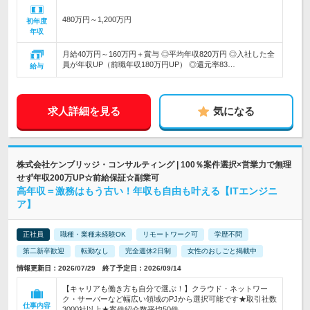
480万円～1,200万円
初年度
年収
月給40万円～160万円＋賞与 ◎平均年収820万円 ◎入社した全
員が年収UP（前職年収180万円UP） ◎還元率83…
給与
求人詳細を見る
気になる
株式会社ケンブリッジ・コンサルティング | 100％案件選択×営業力で無理
せず年収200万UP☆前給保証☆副業可
高年収＝激務はもう古い！年収も自由も叶える【ITエンジニ
ア】
正社員
職種・業種未経験OK
リモートワーク可
学歴不問
第二新卒歓迎
転勤なし
完全週休2日制
女性のおしごと掲載中
情報更新日：2026/07/29 終了予定日：2026/09/14
【キャリアも働き方も自分で選ぶ！】クラウド・ネットワー
ク・サーバーなど幅広い領域のPJから選択可能です★取引社数
仕事内容
3000社以上★案件紹介数平均50件