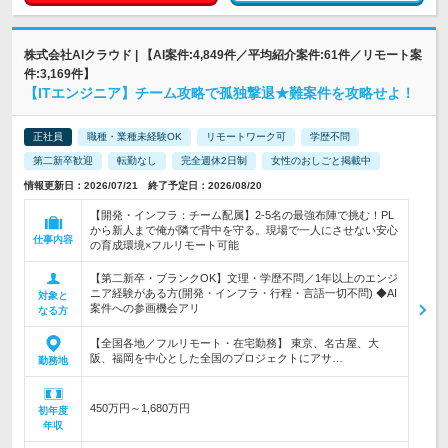
株式会社AIクラウド | 【AI案件:4,849件／平均紹介案件:61件／リモート案
件:3,169件】
【ITエンジニア】チーム攻略で孤独撃退★難案件を攻略せよ！
正社員
職種・業種未経験OK
リモートワーク可
学歴不問
第二新卒歓迎
転勤なし
完全週休2日制
女性のおしごと掲載中
情報更新日：2026/07/21 終了予定日：2026/08/20
【開発・インフラ：チーム配属】2-5名の最強布陣で挑む！PL
から新人まで俺が隣で背中を守る。現場で一人にさせない安心
仕事内容
の育成環境×フルリモート可能
【第二新卒・ブランクOK】文理・学歴不問／1年以上のエンジ
ニア経験がある方(開発・インフラ・行程・言語一切不問) ◆AI
対象と
案件への参画機会アリ
なる方
【全国各地／フルリモート・在宅勤務】 東京、名古屋、大
阪、福岡を中心とした全国のプロジェクトにアサ…
勤務地
450万円～1,680万円
初年度
年収