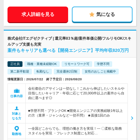
求人詳細を見る
気になる
株式会社ITエグゼクティブ | 還元率83％超/案件単価公開/フルリモOK/スキ
ルアップ支援も充実
案件もキャリアも選べる【開発エンジニア】平均年収820万円
正社員
職種・業種未経験OK
リモートワーク可
学歴不問
第二新卒歓迎
転勤なし
完全週休2日制
女性のおしごと掲載中
情報更新日：2026/07/22 終了予定日：2026/08/20
会社都合のアサインは一切なし！これから伸ばしたいスキルや
目指したいキャリア・年収に応じて20,000件以上の案件から自
仕事内容
由に選べます◎
■学歴不問・ブランクOK ■開発エンジニアの実務経験1年以上
対象と
の方（業界・ジャンルなど一切不問） ★面接1回のみ
なる方
―全国どこからでも、理想の働き方を実現！― 〇柔軟な勤務
スタイルを実現 ・フレックス制度にも対応…
勤務地