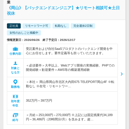
業
《岡山》【バックエンドエンジニア】★リモート相談可★土日
祝休
正社員
リモートワーク可
転勤なし
完全週休2日制
女性のおしごと掲載中
情報更新日：2026/06/26 終了予定日：2026/12/17
受託案件および自社SaaSプロダクトのバックエンド開発を中
心にお任せします。要件定義等も担っていただきます。
仕事内容
＜必須要件＞大卒以上、Webアプリ開発の実務経験、PHPでの
対象と
開発経験＜歓迎要件＞AWS等の構築運用経験
なる方
＜本社＞ 岡山県岡山市北区大内田675 TELEPORT岡山4F ※転
勤なし ※在宅・リモートワー…
勤務地
352万円～397万円
初年度
年収
＜月給＞253,000円～270,000円 ※上記には固定残業代34,189
円～36,486円（20時間分/月）を含みます。超…
給与