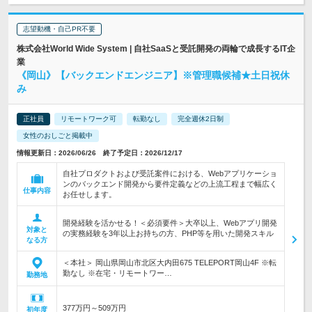
志望動機・自己PR不要
株式会社World Wide System | 自社SaaSと受託開発の両輪で成長するIT企
業
《岡山》【バックエンドエンジニア】※管理職候補★土日祝休
み
正社員
リモートワーク可
転勤なし
完全週休2日制
女性のおしごと掲載中
情報更新日：2026/06/26 終了予定日：2026/12/17
自社プロダクトおよび受託案件における、Webアプリケーショ
ンのバックエンド開発から要件定義などの上流工程まで幅広く
仕事内容
お任せします。
開発経験を活かせる！＜必須要件＞大卒以上、Webアプリ開発
対象と
の実務経験を3年以上お持ちの方、PHP等を用いた開発スキル
なる方
＜本社＞ 岡山県岡山市北区大内田675 TELEPORT岡山4F ※転
勤なし ※在宅・リモートワー…
勤務地
377万円～509万円
初年度