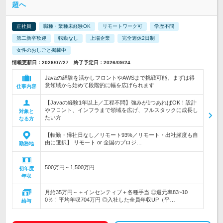
超へ
正社員
職種・業種未経験OK
リモートワーク可
学歴不問
第二新卒歓迎
転勤なし
上場企業
完全週休2日制
女性のおしごと掲載中
情報更新日：2026/07/27 終了予定日：2026/09/24
Javaの経験を活かしフロントやAWSまで挑戦可能。まずは得
意領域から始めて段階的に幅を広げられます
仕事内容
【Javaの経験1年以上／工程不問】強みが1つあればOK！設計
やフロント、インフラまで領域を広げ、フルスタックに成長し
対象と
たい方
なる方
【転勤・帰社日なし／リモート93%／リモート・出社頻度も自
由に選択】 リモート or 全国のプロジ…
勤務地
500万円～1,500万円
初年度
年収
月給35万円～＋インセンティブ＋各種手当 ◎還元率83~10
0％！平均年収704万円 ◎入社した全員年収UP（平…
給与