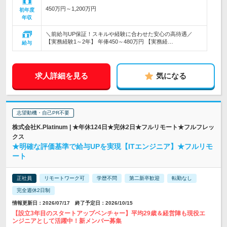
450万円～1,200万円
初年度
年収
＼前給与UP保証！スキルや経験に合わせた安心の高待遇／
【実務経験1～2年】 年俸450～480万円 【実務経…
給与
求人詳細を見る
気になる
志望動機・自己PR不要
株式会社K.Platinum | ★年休124日★完休2日★フルリモート★フルフレッ
クス
★明確な評価基準で給与UPを実現【ITエンジニア】★フルリモ
ート
正社員
リモートワーク可
学歴不問
第二新卒歓迎
転勤なし
完全週休2日制
情報更新日：2026/07/17 終了予定日：2026/10/15
【設立3年目のスタートアップベンチャー】平均29歳＆経営陣も現役エ
ンジニアとして活躍中！新メンバー募集