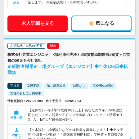
定します。 ※固定残業代（20時間分／41,000…
給与
求人詳細を見る
気になる
志望動機・自己PR不要
株式会社共立エンジニヤ | 《福利厚生充実》#家賃補助制度有#家賃＋共益
費の50％を会社負担
※経験者採用※上場グループ【エンジニア】◆年休126日◆転
勤無
正社員
学歴不問
第二新卒歓迎
転勤なし
完全週休2日制
女性のおしごと掲載中
情報更新日：2026/07/03 終了予定日：2026/12/24
【完休2日＋有休平均取得10日以上】あなたのスキルや希望に
応じたシステム開発orITインフラ構築プロジェクトで活躍★D
仕事内容
X、AI、IoTなど最先端分野も！
【土木設計、橋梁設計などの経験者を募集します！】◆男女不
問 ◎UIターン歓迎⇒「借家家賃補助制度」で家賃＋共益費の5
対象と