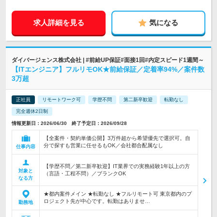
求人詳細を見る
気になる
ダイバージェンス株式会社 | #前給UP保証#面接1回#内定スピード1週間～
【ITエンジニア】フルリモOK★前給保証／定着率94%／案件数
3万超
正社員
リモートワーク可
学歴不問
第二新卒歓迎
転勤なし
完全週休2日制
情報更新日：2026/06/30 終了予定日：2026/09/28
【全案件・契約単価公開】3万件超から希望優先で選択可。自
分で探すも営業に任せるもOK／会社都合配属なし
仕事内容
【学歴不問／第二新卒歓迎】IT業界での実務経験1年以上の方
対象と
（言語・工程不問）／ブランクOK
なる方
★都内案件メイン ★転勤なし ★フルリモート可 東京都内のプ
ロジェクト先が中心です。転勤はありませ…
勤務地