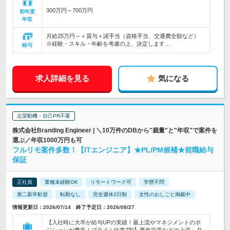
300万円～700万円
初年度
年収
月給25万円～＋賞与＋諸手当（資格手当、交通費全額など）
※経験・スキル・年齢を考慮の上、決定します…
給与
求人詳細を見る
気になる
志望動機・自己PR不要
株式会社Branding Engineer | ＼10万件のDBから"裁量"と"年収"で案件を
選ぶ／年収1000万円も可
フルリモ案件多数！【ITエンジニア】★PL/PM候補★前職給与
保証
正社員
業種未経験OK
リモートワーク可
学歴不問
第二新卒歓迎
転勤なし
完全週休2日制
女性のおしごと掲載中
情報更新日：2026/07/14 終了予定日：2026/08/27
【入社時に大半が給与UPの実績！最上流やマネジメントのポ