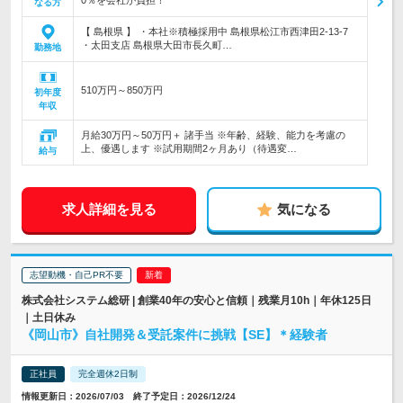
0％を会社が負担！
なる方
【 島根県 】 ・本社※積極採用中 島根県松江市西津田2-13-7
・太田支店 島根県大田市長久町…
勤務地
510万円～850万円
初年度
年収
月給30万円～50万円＋ 諸手当 ※年齢、経験、能力を考慮の
上、優遇します ※試用期間2ヶ月あり（待遇変…
給与
求人詳細を見る
気になる
志望動機・自己PR不要
株式会社システム総研 | 創業40年の安心と信頼｜残業月10h｜年休125日
｜土日休み
《岡山市》自社開発＆受託案件に挑戦【SE】＊経験者
正社員
完全週休2日制
情報更新日：2026/07/03 終了予定日：2026/12/24