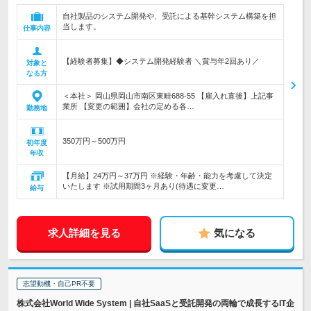
自社製品のシステム開発や、受託による基幹システム構築を担
当します。
仕事内容
【経験者募集】◆システム開発経験者 ＼賞与年2回あり／
対象と
なる方
＜本社＞ 岡山県岡山市南区東畦688-55 【雇入れ直後】上記事
業所 【変更の範囲】会社の定める各…
勤務地
350万円～500万円
初年度
年収
【月給】24万円～37万円 ※経験・年齢・能力を考慮して決定
いたします ※試用期間3ヶ月あり(待遇に変更…
給与
求人詳細を見る
気になる
志望動機・自己PR不要
株式会社World Wide System | 自社SaaSと受託開発の両輪で成長するIT企