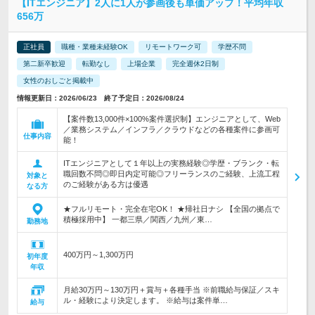
【ITエンジニア】2人に1人が参画後も単価アップ！平均年収
656万
正社員
職種・業種未経験OK
リモートワーク可
学歴不問
第二新卒歓迎
転勤なし
上場企業
完全週休2日制
女性のおしごと掲載中
情報更新日：2026/06/23 終了予定日：2026/08/24
【案件数13,000件×100%案件選択制】エンジニアとして、Web
／業務システム／インフラ／クラウドなどの各種案件に参画可
仕事内容
能！
ITエンジニアとして１年以上の実務経験◎学歴・ブランク・転
職回数不問◎即日内定可能◎フリーランスのご経験、上流工程
対象と
のご経験がある方は優遇
なる方
★フルリモート・完全在宅OK！ ★帰社日ナシ 【全国の拠点で
積極採用中】 一都三県／関西／九州／東…
勤務地
400万円～1,300万円
初年度
年収
月給30万円～130万円＋賞与＋各種手当 ※前職給与保証／スキ
ル・経験により決定します。 ※給与は案件単…
給与