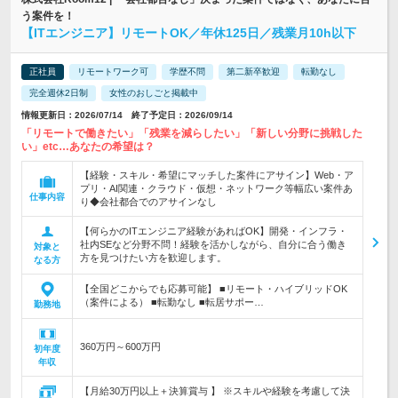
う案件を！
【ITエンジニア】リモートOK／年休125日／残業月10h以下
正社員
リモートワーク可
学歴不問
第二新卒歓迎
転勤なし
完全週休2日制
女性のおしごと掲載中
情報更新日：2026/07/14 終了予定日：2026/09/14
「リモートで働きたい」「残業を減らしたい」「新しい分野に挑戦した
い」etc…あなたの希望は？
【経験・スキル・希望にマッチした案件にアサイン】Web・ア
プリ・AI関連・クラウド・仮想・ネットワーク等幅広い案件あ
仕事内容
り◆会社都合でのアサインなし
【何らかのITエンジニア経験があればOK】開発・インフラ・
社内SEなど分野不問！経験を活かしながら、自分に合う働き
対象と
方を見つけたい方を歓迎します。
なる方
【全国どこからでも応募可能】 ■リモート・ハイブリッドOK
（案件による） ■転勤なし ■転居サポー…
勤務地
360万円～600万円
初年度
年収
【月給30万円以上＋決算賞与 】 ※スキルや経験を考慮して決