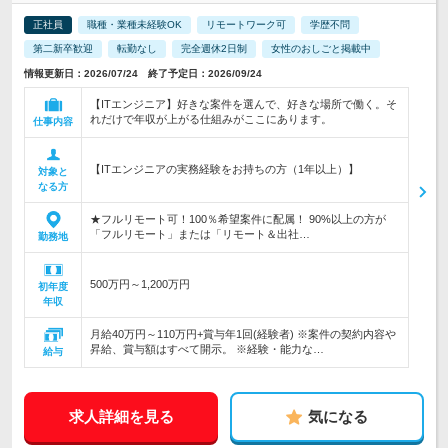
正社員
職種・業種未経験OK
リモートワーク可
学歴不問
第二新卒歓迎
転勤なし
完全週休2日制
女性のおしごと掲載中
情報更新日：2026/07/24 終了予定日：2026/09/24
【ITエンジニア】好きな案件を選んで、好きな場所で働く。そ
れだけで年収が上がる仕組みがここにあります。
仕事内容
【ITエンジニアの実務経験をお持ちの方（1年以上）】
対象と
なる方
★フルリモート可！100％希望案件に配属！ 90%以上の方が
「フルリモート」または「リモート＆出社…
勤務地
500万円～1,200万円
初年度
年収
月給40万円～110万円+賞与年1回(経験者) ※案件の契約内容や
昇給、賞与額はすべて開示。 ※経験・能力な…
給与
求人詳細を見る
気になる