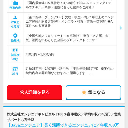
【国内最大級のAI案件数：4,849件】独自のAIマッチングモデ
ルでスキル・条件・適性に合った案件をご紹介！
仕事内容
【第二新卒・ブランクOK】文理・学歴不問／1年以上のエンジ
ニア経験がある方(開発・インフラ・行程・言語一切不問) ◆AI
対象と
案件への参画経験
なる方
【全国各地／フルリモート・在宅勤務】 東京、名古屋、大
阪、福岡を中心とした全国のプロジェクトにアサ…
勤務地
450万円～1,680万円
初年度
年収
月給38万円～140万円＋諸手当 【平均年収603万円】 ※案件の
契約内容や昇給額などはすべて開示します。 …
給与
求人詳細を見る
気になる
株式会社エンジニアキャピタル | 100％案件選択／平均年収704万円／営業
サポートも万全◎
【Javaエンジニア】長く活躍できるエンジニアに／年収700万