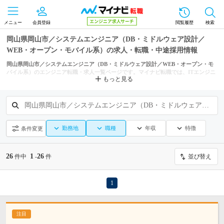
メニュー
会員登録
閲覧履歴
検索
岡山県岡山市／システムエンジニア（DB・ミドルウェア設計／
WEB・オープン・モバイル系）の求人・転職・中途採用情報
岡山県岡山市／システムエンジニア（DB・ミドルウェア設計／WEB・オープン・モ
バイル系）のエンジニア転職・求人一覧ページです。マイナビ転職では、ITエンジニ
もっと見る
アの転職・求人情報を岡山県の市区町村からも探せます。
岡山県岡山市／システムエンジニア（DB・ミドルウェア設計／WEB・オープン・モバイル系）
勤務地
職種
年収
特徴
条件変更
26
1
26
件中
-
件
並び替え
1