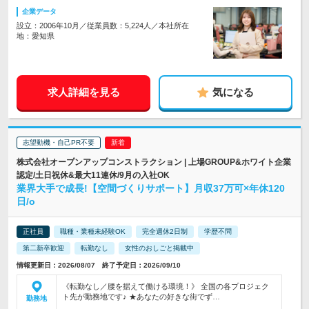
企業データ
設立：2006年10月／従業員数：5,224人／本社所在
地：愛知県
求人詳細を見る
気になる
志望動機・自己PR不要
株式会社オープンアップコンストラクション | 上場GROUP&ホワイト企業
認定/土日祝休&最大11連休/9月の入社OK
業界大手で成長!【空間づくりサポート】月収37万可×年休120
日/o
正社員
職種・業種未経験OK
完全週休2日制
学歴不問
第二新卒歓迎
転勤なし
女性のおしごと掲載中
情報更新日：2026/08/07 終了予定日：2026/09/10
《転勤なし／腰を据えて働ける環境！》 全国の各プロジェク
ト先が勤務地です♪ ★あなたの好きな街でず…
勤務地