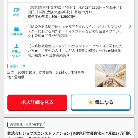
【関東(東京/千葉/神奈川/埼玉)】 月給29万1230円＋皆勤手当1
万円 【関西(大阪/京都/兵庫)】 月給29万13…
給与
初年度の年収：
300～1,200万円
【馴染みある街で長くキャリアを重ねよう♪】街づくりプロジ
ェクトにおける内外装・ディスプレイなどの打合せ＆プロジェ
仕事内容
クト管理★20代~30代活躍中
【未経験歓迎ポジション】街のランドマークづくりに関わりた
い方★「半年先の入社」など入社時期の相談もぜひ♪★研修体
対象と
制が魅力 ★10連休実績あり
なる方
企業データ
設立：2006年10月／従業員数：5,224人／本社所在
地：愛知県
求人詳細を見る
気になる
志望動機・自己PR不要
株式会社ジョブズコンストラクション | #健康経営優良法人 #月給27万円以