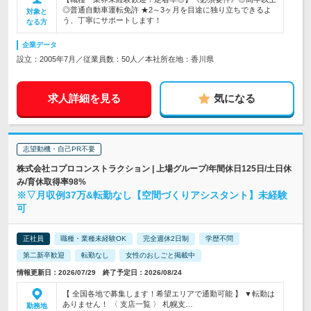
◎普通自動車運転免許 ★2～3ヶ月を目途に独り立ちできるよ
対象と
う、丁寧にサポートします！
なる方
企業データ
設立：2005年7月／従業員数：50人／本社所在地：香川県
求人詳細を見る
気になる
志望動機・自己PR不要
株式会社コプロコンストラクション | 上場グループ/年間休日125日/土日休
み/育休取得率98%
※▽月収例37万&転勤なし【空間づくりアシスタント】未経験
可
正社員
職種・業種未経験OK
完全週休2日制
学歴不問
第二新卒歓迎
転勤なし
女性のおしごと掲載中
情報更新日：2026/07/29 終了予定日：2026/08/24
【 全国各地で募集します！希望エリアで通勤可能 】 ▼転勤は
ありません！ 〈 支店一覧 〉 札幌支…
勤務地