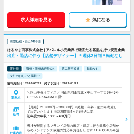
求人詳細を見る
気になる
志望動機・自己PR不要
はるやま商事株式会社 | アパレル小売業界で確固たる基盤を持つ安定企業
出店・退店に伴う【店舗デザイナー】＊週休2日制＊転勤なし
正社員
職種・業種未経験OK
第二新卒歓迎
転勤なし
女性のおしごと掲載中
情報更新日：2026/07/31 終了予定日：2027/01/21
＼岡山中央オフィス／ 岡山県岡山市北区中山下一丁目8番45号
GEEKS OKAYAMA 10階…
勤務地
【月給】210,000円～280,000円 ※経験・年齢・能力を考慮し
て決定いたします ※試用期間6ヶ月(待遇に変…
給与
初年度の年収：
300～400万円
当社が展開するブランド店舗の出店・退店に伴う業務や店舗か
らのメンテナンス依頼の対応をお任せします！CADスキルを活
仕事内容