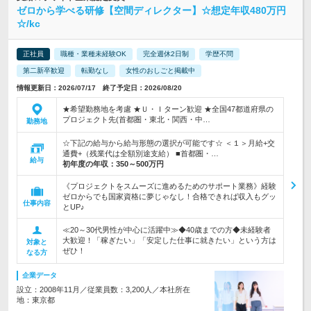
ゼロから学べる研修【空間ディレクター】☆想定年収480万円
☆/kc
正社員
職種・業種未経験OK
完全週休2日制
学歴不問
第二新卒歓迎
転勤なし
女性のおしごと掲載中
情報更新日：2026/07/17 終了予定日：2026/08/20
★希望勤務地を考慮 ★Ｕ・Ｉターン歓迎 ★全国47都道府県の
プロジェクト先(首都圏・東北・関西・中…
勤務地
☆下記の給与から給与形態の選択が可能です☆ ＜１＞月給+交
通費+（残業代は全額別途支給） ■首都圏・…
給与
初年度の年収：
350～500万円
《プロジェクトをスムーズに進めるためのサポート業務》経験
ゼロからでも国家資格に夢じゃなし！合格できれば収入もグッ
仕事内容
とUP♪
≪20～30代男性が中心に活躍中≫◆40歳までの方◆未経験者
大歓迎！「稼ぎたい」「安定した仕事に就きたい」という方は
対象と
ぜひ！
なる方
企業データ
設立：2008年11月／従業員数：3,200人／本社所在
地：東京都