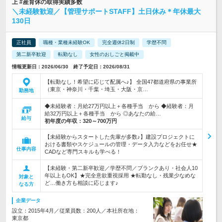
上 #産育休の取得実績多数
＼未経験歓迎／【管理サポートSTAFF】土日休み＊年休最大
130日
正社員
職種・業種未経験OK
完全週休2日制
学歴不問
第二新卒歓迎
転勤なし
女性のおしごと掲載中
情報更新日：2026/06/30 終了予定日：2026/08/31
【転勤なし！希望に応じて配属へ♪】 全国47都道府県の事業所
（東京・神奈川・千葉・埼玉・大阪・京…
勤務地
◆未経験者：月給27万円以上＋各種手当 から ◆経験者：月
給32万円以上＋各種手当 から ◎あなたの給…
給与
初年度の年収：
320～700万円
【未経験からスタートした先輩が多数♪】建設プロジェクトに
おける書類やスケジュールの管理・データ入力などをお任せ★
仕事内容
CADなど専門スキルも学べる！
【未経験・第二新卒歓迎／学歴不問／ブランクあり・社会人10
年以上もOK】★完全意欲重視採用 ★転勤なし・残業少なめな
対象と
ど…働き方も相談に応じます♪
なる方
企業データ
設立：2015年4月／従業員数：200人／本社所在地：
東京都