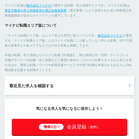
マイナビ転職は
株式会社マイナビ
が運営する転職・求人情報サイトです。 マイナビ転職は、
厚生労働省の求人情報提供の適正化推進事業
（委託事業）により設置された求人情報適正化
推進協議会が定めたガイドラインを遵守しています。
マイナビ転職エリア版について
「マイナビ転職エリア版」はエリア求人を専門に扱うページです。
株式会社マイナビ
が運営
する「マイナビ転職エリア版」にはマイナビ転職にしか載っていない求人も多数。8月7日更
新の新着求人や各エリアならではの求人特集も掲載してます。
中国の転職・求人情報ならマイナビ転職【中国版】。岡山県岡山市／空間・ディスプレイ・
店舗デザイナーの転職・求人情報などご希望の条件やこだわりの仕事スタイルから求人を探
せるほか、豊富な転職ノウハウや転職支援サービスで中国で転職を希望されるみなさんの転
職活動を応援する転職サイトです。
最近見た求人を確認する
気になる求人を気になるに保存しよう！
会員登録
簡単1分！
（無料）