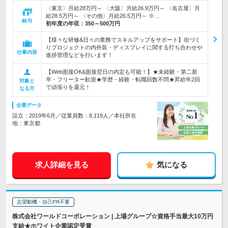
〈東京〉月給28万円～ 〈大阪〉月給26.9万円～ 〈名古屋〉月
給28.5万円～ 〈その他〉月給26.5万円～ ※…
給与
初年度の年収：
350～500万円
【様々な研修&日々の業務でスキルアップをサポート】街づく
りプロジェクトの内外装・ディスプレイに関する打ち合わせや
仕事内容
進捗管理などを行います！
【Web面接OK&面接翌日の内定も可能！】★未経験・第二新
卒・フリーター歓迎★学歴・経験・転職回数不問★昇給年2回
対象と
で頑張りを還元！
なる方
企業データ
設立：2019年6月／従業員数：8,119人／本社所在
地：東京都
求人詳細を見る
気になる
志望動機・自己PR不要
株式会社ワールドコーポレーション | 上場グループ☆資格手当最大10万円
支給★ホワイト企業認定受賞