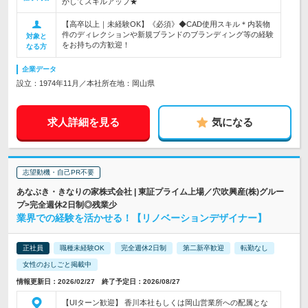
かしてスキルアップ★
【高卒以上｜未経験OK】《必須》◆CAD使用スキル＊内装物
件のディレクションや新規ブランドのブランディング等の経験
対象と
をお持ちの方歓迎！
なる方
企業データ
設立：1974年11月／本社所在地：岡山県
求人詳細を見る
気になる
志望動機・自己PR不要
あなぶき・きなりの家株式会社 | 東証プライム上場／穴吹興産(株)グルー
プ>完全週休2日制◎残業少
業界での経験を活かせる！【リノベーションデザイナー】
正社員
職種未経験OK
完全週休2日制
第二新卒歓迎
転勤なし
女性のおしごと掲載中
情報更新日：2026/02/27 終了予定日：2026/08/27
【UIターン歓迎】 香川本社もしくは岡山営業所への配属とな