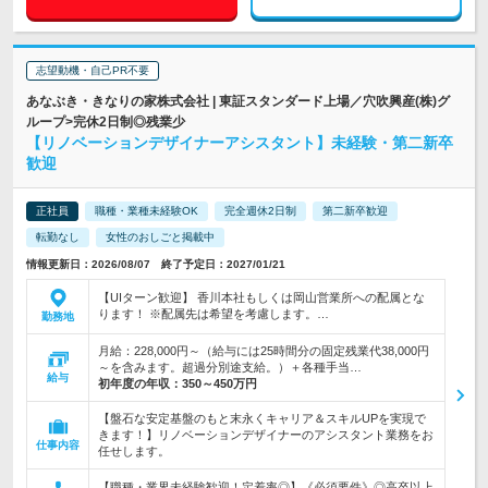
志望動機・自己PR不要
あなぶき・きなりの家株式会社 | 東証スタンダード上場／穴吹興産(株)グ
ループ>完休2日制◎残業少
【リノベーションデザイナーアシスタント】未経験・第二新卒
歓迎
正社員
職種・業種未経験OK
完全週休2日制
第二新卒歓迎
転勤なし
女性のおしごと掲載中
情報更新日：2026/08/07 終了予定日：2027/01/21
【UIターン歓迎】 香川本社もしくは岡山営業所への配属とな
ります！ ※配属先は希望を考慮します。…
勤務地
月給：228,000円～（給与には25時間分の固定残業代38,000円
～を含みます。超過分別途支給。）＋各種手当…
給与
初年度の年収：
350～450万円
【盤石な安定基盤のもと末永くキャリア＆スキルUPを実現で
きます！】リノベーションデザイナーのアシスタント業務をお
仕事内容
任せします。
【職種・業界未経験歓迎！定着率◎】《必須要件》◎高卒以上