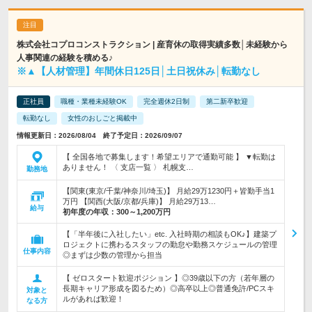
株式会社コプロコンストラクション | 産育休の取得実績多数│未経験から
人事関連の経験を積める♪
※▲【人材管理】年間休日125日│土日祝休み│転勤なし
正社員
職種・業種未経験OK
完全週休2日制
第二新卒歓迎
転勤なし
女性のおしごと掲載中
情報更新日：2026/08/04 終了予定日：2026/09/07
【 全国各地で募集します！希望エリアで通勤可能 】 ▼転勤は
ありません！ 〈 支店一覧 〉 札幌支…
勤務地
【関東(東京/千葉/神奈川/埼玉)】 月給29万1230円＋皆勤手当1
万円 【関西(大阪/京都/兵庫)】 月給29万13…
給与
初年度の年収：
300～1,200万円
【「半年後に入社したい」etc. 入社時期の相談もOK♪】建築プ
ロジェクトに携わるスタッフの勤怠や勤務スケジュールの管理
仕事内容
◎まずは少数の管理から担当
【 ゼロスタート歓迎ポジション 】◎39歳以下の方（若年層の
長期キャリア形成を図るため）◎高卒以上◎普通免許/PCスキ
対象と
ルがあれば歓迎！
なる方