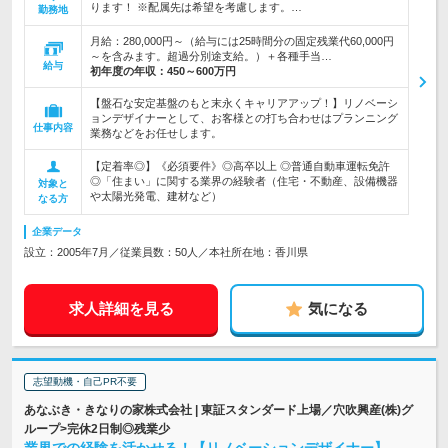
ります！ ※配属先は希望を考慮します。…
勤務地
月給：280,000円～（給与には25時間分の固定残業代60,000円
～を含みます。超過分別途支給。）＋各種手当…
給与
初年度の年収：
450～600万円
【盤石な安定基盤のもと末永くキャリアアップ！】リノベーシ
ョンデザイナーとして、お客様との打ち合わせはプランニング
仕事内容
業務などをお任せします。
【定着率◎】《必須要件》◎高卒以上 ◎普通自動車運転免許
◎「住まい」に関する業界の経験者（住宅・不動産、設備機器
対象と
や太陽光発電、建材など）
なる方
企業データ
設立：2005年7月／従業員数：50人／本社所在地：香川県
求人詳細を見る
気になる
志望動機・自己PR不要
あなぶき・きなりの家株式会社 | 東証スタンダード上場／穴吹興産(株)グ
ループ>完休2日制◎残業少