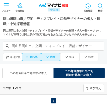
中国版
メニュー
会員登録
閲覧履歴
検索
岡山県岡山市／空間・ディスプレイ・店舗デザイナーの求人・転
職・中途採用情報
岡山県岡山市／空間・ディスプレイ・店舗デザイナーの転職・求人一覧ページです。
マイナビ転職では岡山県の市区町村からもあなたにぴったりの求人を探せます。
岡山県岡山市／空間・ディスプレイ・店舗デザイナー
勤務地
職種
年収
特徴
条件変更
この都道府県
以外でも
この都道府県
で募集中の求人
同時に募集中の求人
9
1
9
件中
-
件
並び替え
1