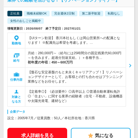
業界での経験を活かせる！【リノベーションデザイナー】
正社員
職種未経験OK
完全週休2日制
第二新卒歓迎
転勤なし
女性のおしごと掲載中
情報更新日：2026/08/07 終了予定日：2027/01/21
【UIターン歓迎】 香川本社もしくは岡山営業所への配属とな
ります！ ※配属先は希望を考慮します。…
勤務地
月給：280,000円～（給与には25時間分の固定残業代60,000円
～を含みます。超過分別途支給。）＋各種手当…
給与
初年度の年収：
450～600万円
【盤石な安定基盤のもと末永くキャリアアップ！】リノベーシ
ョンデザイナーとして、お客様との打ち合わせはプランニング
仕事内容
業務などをお任せします。
【定着率◎】《必須要件》◎高卒以上 ◎普通自動車運転免許
◎「住まい」に関する業界の経験者（住宅・不動産、設備機器
対象と
や太陽光発電、建材など）
なる方
企業データ
設立：2005年7月／従業員数：50人／本社所在地：香川県
求人詳細を見る
気になる