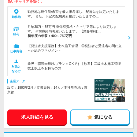
高いキャリアを築く。
勤務地は現住所/希望を最大限考慮し、配属先を決定いたしま
す。 また、下記の配属先も検討いたしますの…
勤務地
月給30万～55万円 ※保有資格・キャリア等により決定しま
す。 ※前職給与考慮いたします。 【業界/職種…
給与
初年度の年収：
400～750万円
【発注者支援業務】土木施工管理 ◎発注者と受注者の間に立
った総合マネジメント
仕事内容
業界・職種未経験/ブランクOKです【歓迎】二級土木施工管理
対象と
技士以上をお持ちの方
なる方
企業データ
設立：1993年2月／従業員数：14人／本社所在地：東
京都
求人詳細を見る
気になる