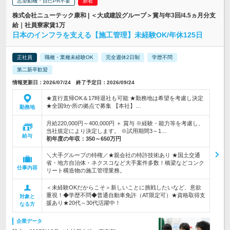
志望動機・自己PR不要
株式会社ニューテック康和 | ＜大成建設グループ＞賞与年3回/4.5ヵ月分支
給｜社員寮家賃1万
日本のインフラを支える【施工管理】未経験OK/年休125日
正社員
職種・業種未経験OK
完全週休2日制
学歴不問
第二新卒歓迎
情報更新日：2026/07/24 終了予定日：2026/09/24
★直行直帰OK＆17時退社も可能 ★勤務地は希望を考慮し決定
★全国9か所の拠点で募集 【本社】…
勤務地
月給220,000円～400,000円 ＋ 賞与 ※経験・能力等を考慮し、
当社規定により決定します。 ※試用期間3～1…
給与
初年度の年収：
350～650万円
＼大手グループの特権／★親会社の特許技術あり ★国土交通
省・地方自治体・ネクスコなど大手案件多数！橋梁などコンク
仕事内容
リート構造物の施工管理業務。
＜未経験OKだからこそ＞新しいことに挑戦したいなど、意欲
重視！◆学歴不問◆普通自動車免許（AT限定可）★資格取得支
対象と
援あり★20代～30代活躍中！
なる方
企業データ