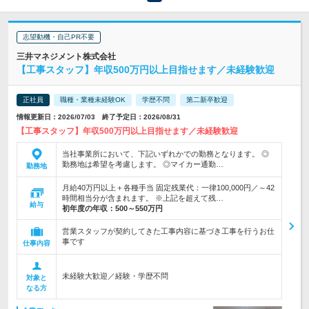
志望動機・自己PR不要
三井マネジメント株式会社
【工事スタッフ】年収500万円以上目指せます／未経験歓迎
正社員
職種・業種未経験OK
学歴不問
第二新卒歓迎
情報更新日：2026/07/03 終了予定日：2026/08/31
【工事スタッフ】年収500万円以上目指せます／未経験歓迎
当社事業所において、下記いずれかでの勤務となります。 ◎
勤務地は希望を考慮します。 ◎マイカー通勤…
勤務地
月給40万円以上＋各種手当 固定残業代：一律100,000円／～42
時間相当分が含まれます。 ※上記を超えて残…
給与
初年度の年収：
500～550万円
営業スタッフが契約してきた工事内容に基づき工事を行うお仕
事です
仕事内容
未経験大歓迎／経験・学歴不問
対象と
なる方