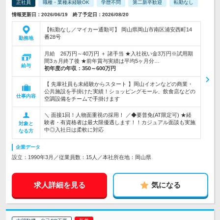
正社員
職種・業種未経験OK
学歴不問
第二新卒歓迎
転勤なし
情報更新日：2026/06/19 終了予定日：2026/08/20
【転勤なし／マイカー通勤可】 岡山県岡山市南区浦安西町14
番28号
勤務地
月給 26万円～40万円 ＋ 諸手当 ★入社祝い金3万円※試用期
間3ヵ月終了後 ★前年賞与実績は平均5ヶ月分…
給与
初年度の年収：
350～600万円
【 先輩社員も未経験からスタート 】岡山イオンなどの商業・
公共施設を手掛けた実績！ショッピングモール、飲食店などの
仕事内容
空調設備をチームで手掛けます
＼ 面接1回！人物面重視の採用！ ／◆要普免(AT限定可) ★経
験者・有資格者は最大限優遇します！！カジュアル面談も実施
対象と
中◎入社日は柔軟に対応
なる方
企業データ
設立：1990年3月／従業員数：15人／本社所在地：岡山県
求人詳細を見る
気になる