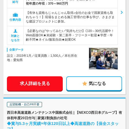
給与
初年度の年収：
370～960万円
【有休も資格もじゃんじゃん取得♪会社のお金で国家資格も取
れちゃう！】現場をまとめる施工管理の仕事を学び、さまざま
仕事内容
な建設プロジェクトに参加。
【必要なのは"やってみたい"気持ちだけ】◎20～30代活躍中！
Web面接OK★未経験・第二新卒・フリーター歓迎★学歴・年
対象と
齢不問★ネイル/服装自由★副業OK
なる方
企業データ
設立：2015年1月／従業員数：1,500人／本社所在
地：愛知県
求人詳細を見る
気になる
志望動機・自己PR不要
西日本高速道路メンテナンス中国株式会社 | 【NEXCO西日本グループ】有
休初年度20日付与│家賃2割負担の社宅
◆賞与5.3ヶ月実績×年休120日以上◆高速道路の【保全スタッ