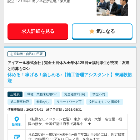
設立：2007年10月／本社所在地：東京都
求人詳細を見る
気になる
志望動機・自己PR不要
アイアール株式会社 | 完全土日休み★年休125日★福利厚生が充実！友達
と応募もOK♪
休める！稼げる！楽しめる♪【施工管理アシスタント】未経験歓
迎
正社員
職種・業種未経験OK
完全週休2日制
学歴不問
第二新卒歓迎
転勤なし
リモートワーク可
女性のおしごと掲載中
情報更新日：2026/07/01 終了予定日：2026/08/31
《転勤なし／UIターン歓迎》 東京・横浜・大阪・名古屋・福
岡のほか、全国47都道府県で募集中！ ★…
勤務地
月給28万円～80万円+諸手当+賞与年2回 ※月給には、固定残業
代（20時間分：3万4000円～／月）を含みます…