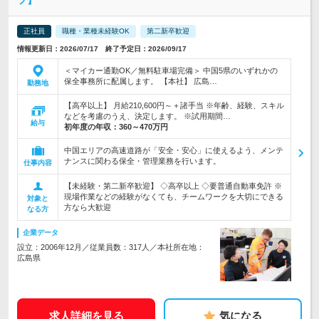
フ】
正社員
職種・業種未経験OK
第二新卒歓迎
情報更新日：2026/07/17 終了予定日：2026/09/17
＜マイカー通勤OK／無料駐車場完備＞ 中国5県のいずれかの
保全事務所に配属します。 【本社】 広島…
勤務地
【高卒以上】 月給210,600円～＋諸手当 ※年齢、経験、スキル
などを考慮のうえ、決定します。 ※試用期間…
給与
初年度の年収：
360～470万円
中国エリアの高速道路が「安全・安心」に使えるよう、メンテ
ナンスに関わる保全・管理業務を行います。
仕事内容
【未経験・第二新卒歓迎】 ◇高卒以上 ◇要普通自動車免許 ※
現場作業などの経験がなくても、チームワークを大切にできる
対象と
方なら大歓迎
なる方
企業データ
設立：2006年12月／従業員数：317人／本社所在地：
広島県
求人詳細を見る
気になる