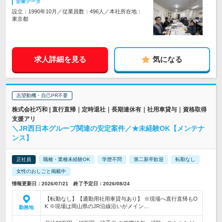
企業データ
設立：1990年10月／従業員数：496人／本社所在地：
東京都
求人詳細を見る
気になる
志望動機・自己PR不要
株式会社巧和 | 直行直帰｜定時退社｜長期連休有｜社用車貸与｜資格取得
支援アリ
＼JR西日本グループ関連の安定案件／★未経験OK【メンテナ
ンス】
正社員
職種・業種未経験OK
学歴不問
第二新卒歓迎
転勤なし
女性のおしごと掲載中
情報更新日：2026/07/21 終了予定日：2026/08/24
【転勤なし】【通勤用社用車貸与あり】 ※現場へ直行直帰もO
K ※現場は岡山県のJR沿線沿いがメイン…
勤務地