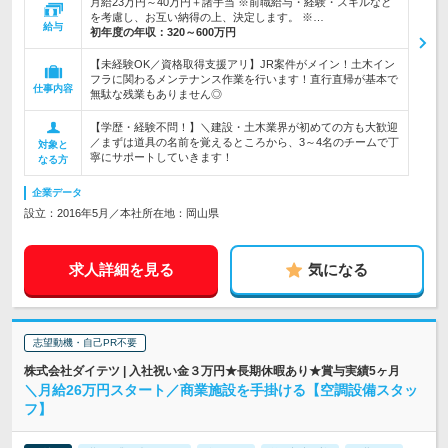
月給23万円～40万円＋諸手当 ※前職給与・経験・スキルなど
を考慮し、お互い納得の上、決定します。 ※…
給与
初年度の年収：
320～600万円
【未経験OK／資格取得支援アリ】JR案件がメイン！土木イン
フラに関わるメンテナンス作業を行います！直行直帰が基本で
仕事内容
無駄な残業もありません◎
【学歴・経験不問！】＼建設・土木業界が初めての方も大歓迎
／まずは道具の名前を覚えるところから、3～4名のチームで丁
対象と
寧にサポートしていきます！
なる方
企業データ
設立：2016年5月／本社所在地：岡山県
求人詳細を見る
気になる
志望動機・自己PR不要
株式会社ダイテツ | 入社祝い金３万円★長期休暇あり★賞与実績5ヶ月
＼月給26万円スタート／商業施設を手掛ける【空調設備スタッ
フ】