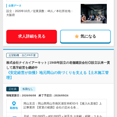
企業データ
設立：2020年10月／従業員数：48人／本社所在地：
大阪府
求人詳細を見る
気になる
志望動機・自己PR不要
株式会社ナイカイアーキット | 1948年設立の老舗建設会社◎設立以来一貫
して黒字経営を継続中
《安定経営が自慢》地元岡山の街づくりを支える【土木施工管
理】
正社員
転勤なし
情報更新日：2026/06/08 終了予定日：2026/09/24
岡山支店：岡山県岡山市南区浦安本町63-5 【雇入れ直後】上
記事業所 【変更の範囲】会社の定める各…
勤務地
月給：200,000円～400,000円＋諸手当 ※年齢・経験・スキル