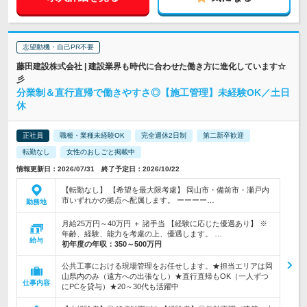
志望動機・自己PR不要
藤田建設株式会社 | 建設業界も時代に合わせた働き方に進化しています☆
彡
分業制＆直行直帰で働きやすさ◎【施工管理】未経験OK／土日
休
正社員
職種・業種未経験OK
完全週休2日制
第二新卒歓迎
転勤なし
女性のおしごと掲載中
情報更新日：2026/07/31 終了予定日：2026/10/22
【転勤なし】 【希望を最大限考慮】 岡山市・備前市・瀬戸内
市いずれかの拠点へ配属します。 ーーーー…
勤務地
月給25万円～40万円 ＋ 諸手当 【経験に応じた優遇あり】 ※
年齢、経験、能力を考慮の上、優遇します。 …
給与
初年度の年収：
350～500万円
公共工事における現場管理をお任せします。★担当エリアは岡
山県内のみ（遠方への出張なし）★直行直帰もOK（一人ずつ
仕事内容
にPCを貸与）★20～30代も活躍中