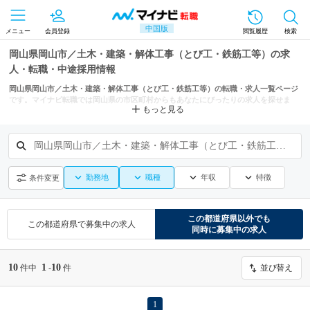
中国版
メニュー
会員登録
閲覧履歴
検索
岡山県岡山市／土木・建築・解体工事（とび工・鉄筋工等）の求
人・転職・中途採用情報
岡山県岡山市／土木・建築・解体工事（とび工・鉄筋工等）の転職・求人一覧ページ
です。マイナビ転職では岡山県の市区町村からもあなたにぴったりの求人を探せま
もっと見る
す。
岡山県岡山市／土木・建築・解体工事（とび工・鉄筋工等）
勤務地
職種
年収
特徴
条件変更
この都道府県
以外でも
この都道府県
で募集中の求人
同時に募集中の求人
10
1
10
件中
-
件
並び替え
1