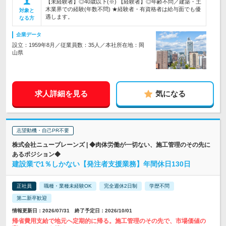
【未経験者】◎40歳以下(※) 【経験者】◎年齢不問／建築・土
木業界での経験(年数不問) ★経験者・有資格者は給与面でも優
対象と
遇します。
なる方
企業データ
設立：1959年8月／従業員数：35人／本社所在地：岡
山県
求人詳細を見る
気になる
志望動機・自己PR不要
株式会社ニューブレーンズ | ◆肉体労働が一切ない、施工管理のその先に
あるポジション◆
建設業で1％しかない【発注者支援業務】年間休日130日
正社員
職種・業種未経験OK
完全週休2日制
学歴不問
第二新卒歓迎
情報更新日：2026/07/31 終了予定日：2026/10/01
帰省費用支給で地元へ定期的に帰る。施工管理のその先で、市場価値の