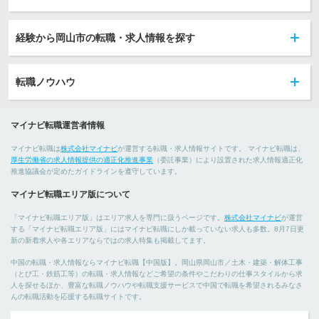
経験から岡山市の転職・求人情報を探す
転職ノウハウ
マイナビ転職運営者情報
マイナビ転職は
株式会社マイナビ
が運営する転職・求人情報サイトです。 マイナビ転職は、
厚生労働省の求人情報提供の適正化推進事業
（委託事業）により設置された求人情報適正化
推進協議会が定めたガイドラインを遵守しています。
マイナビ転職エリア版について
「マイナビ転職エリア版」はエリア求人を専門に扱うページです。
株式会社マイナビ
が運営
する「マイナビ転職エリア版」にはマイナビ転職にしか載っていない求人も多数。8月7日更
新の新着求人や各エリアならではの求人特集も掲載してます。
中国の転職・求人情報ならマイナビ転職【中国版】。岡山県岡山市／土木・建築・解体工事
（とび工・鉄筋工等）の転職・求人情報などご希望の条件やこだわりの仕事スタイルから求
人を探せるほか、豊富な転職ノウハウや転職支援サービスで中国で転職を希望されるみなさ
んの転職活動を応援する転職サイトです。