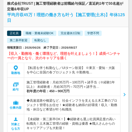
株式会社TRUST | 施工管理経験者は前職給与保証／直近約1年で30名超が
定着&年収UP
平均月収45万！理想の働き方も叶う【施工管理(土木)】年休125
日
正社員
職種・業種未経験OK
完全週休2日制
学歴不問
第二新卒歓迎
転勤なし
情報更新日：2026/06/26 終了予定日：2026/08/27
【収入・勤務地・働く環境など、理想を叶えましょう！】成長ベンチャ
ーの一員となり、次のキャリアを描く
【転居を伴う転勤なし／UIターン歓迎】 ※東京・愛知・大阪
を中心に全国の各プロジェクト先 ※勤務地…
勤務地
施工管理経験者：月給35万円～100万円＋諸手当（※経験1年
以上） 未経験者：月給30万円～70万円＋諸手当…
給与
初年度の年収：
450～900万円
◆高速道路や橋梁など、社会インフラを支える土木工事のプロ
ジェクト管理をお任せ！★経験者も納得の好環境！収入・勤務
仕事内容
地・休日など希望が叶う転職先
【未経験・第二新卒OK！】◆経験者も選ぶ社員満足度の高い
転職先！土木施工管理の経験・資格は優遇 ★職人さんからの
対象と
キャリアアップも大歓迎！
なる方