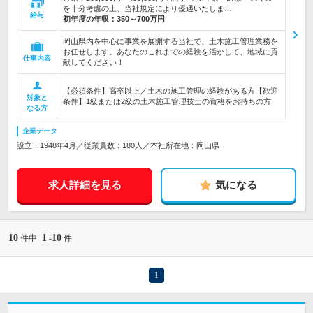
を十分考慮の上、当社規定により優遇いたしま…
給与
初年度の年収：
350～700万円
岡山県内を中心に事業を展開する当社で、土木施工管理業務を
お任せします。あなたのこれまでの経験を活かして、地域に貢
仕事内容
献してください！
【必須条件】高卒以上／土木の施工管理の経験がある方【歓迎
対象と
条件】1級または2級の土木施工管理技士の資格をお持ちの方
なる方
企業データ
設立：1948年4月／従業員数：180人／本社所在地：岡山県
求人詳細を見る
気になる
10
1
10
件中
-
件
1