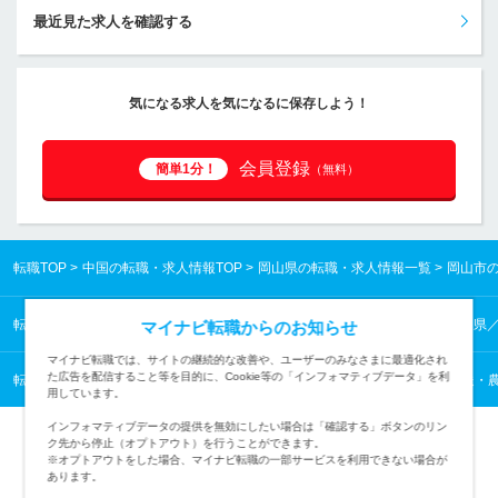
最近見た求人を確認する
気になる求人を気になるに保存しよう！
会員登録
簡単1分！
（無料）
転職TOP
中国の転職・求人情報TOP
岡山県の転職・求人情報一覧
岡山市
転職TOP
中国の転職・求人情報TOP
岡山県の転職・求人情報一覧
岡山県
マイナビ転職からのお知らせ
マイナビ転職では、サイトの継続的な改善や、ユーザーのみなさまに最適化され
た広告を配信すること等を目的に、Cookie等の「インフォマティブデータ」を利
転職TOP
技能工・設備・配送・農林水産 他から探す
技能工・設備・配送・農
用しています。
インフォマティブデータの提供を無効にしたい場合は「確認する」ボタンのリン
ク先から停止（オプトアウト）を行うことができます。
※オプトアウトをした場合、マイナビ転職の一部サービスを利用できない場合が
あります。
TOPページへ