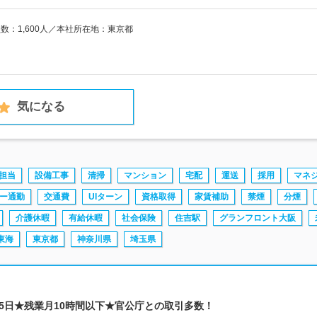
員数：1,600人／本社所在地：東京都
気になる
担当
設備工事
清掃
マンション
宅配
運送
採用
マネ
ー通勤
交通費
UIターン
資格取得
家賃補助
禁煙
分煙
介護休暇
有給休暇
社会保険
住吉駅
グランフロント大阪
東海
東京都
神奈川県
埼玉県
125日★残業月10時間以下★官公庁との取引多数！