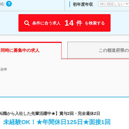
含む
特に指定しない
初年度年収
14
件
条件に合う求人
を検索する
も同時に募集中の求人
この都道府県
の
表示中
ビ転職から入社した先輩活躍中★】賞与2回・完全週休2日
未経験OK！★年間休日125日★面接1回