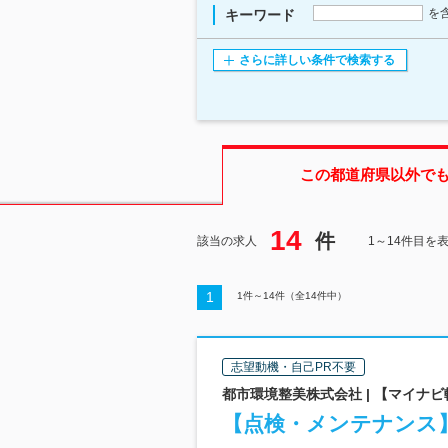
を
キーワード
さらに詳しい条件で検索する
この都道府県
以外で
14
件
該当の求人
1～14件目を
1
1
件～
14
件（全
14
件中）
志望動機・自己PR不要
都市環境整美株式会社 | 【マイナ
【点検・メンテナンス】