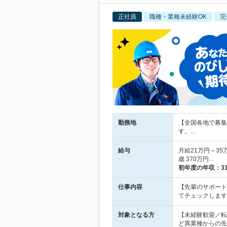
正社員
職種・業種未経験OK
完
勤務地
【全国各地で募集
す。…
給与
月給21万円～35
歳 370万円…
初年度の年収：
3
仕事内容
【先輩のサポート
てチェックします
対象となる方
【未経験歓迎／転
ど異業種からの先