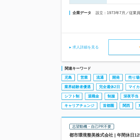
企業データ
設立：1973年7月／従業
求人詳細を見る
関連キーワード
児島
営業
流通
開発
売り場
業界経験者優遇
完全週休2日
マイカ
シフト制
退職金
制服
深夜手当
キャリアチェンジ
首都圏
関西
志望動機・自己PR不要
都市環境整美株式会社 | 年間休日