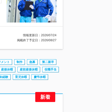
情報更新日：2026/07/24
掲載終了予定日：2026/08/27
ジメント
制作
急募
第二新卒
産後休暇
産前産後休暇
役職手当
未経験
育児休暇
慶弔休暇