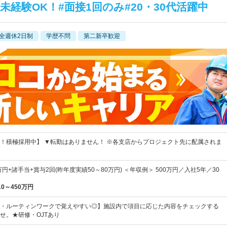
経験OK！#面接1回のみ#20・30代活躍中
全週休2日制
学歴不問
第二新卒歓迎
！積極採用中】 ▼転勤はありません！ ※各支店からプロジェクト先に配属されま
万円+諸手当+賞与2回(昨年度実績50～80万円) ＜年収例＞ 500万円／入社5年／30
10～450万円
・ルーティンワークで覚えやすい◎】施設内で項目に応じた内容をチェックする
せ。★研修・OJTあり