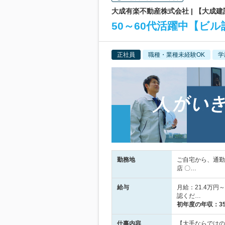
大成有楽不動産株式会社 | 【大成
50～60代活躍中【ビ
正社員
職種・業種未経験OK
学
勤務地
ご自宅から、通勤
店 〇…
給与
月給：21.4万
認くだ…
初年度の年収：
3
仕事内容
【大手ならではの