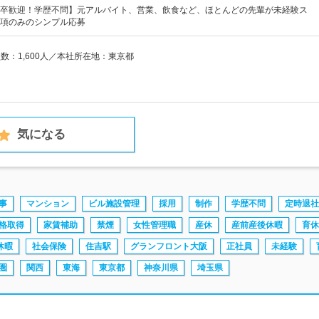
卒歓迎！学歴不問】元アルバイト、営業、飲食など、ほとんどの先輩が未経験ス
項のみのシンプル応募
員数：1,600人／本社所在地：東京都
気になる
事
マンション
ビル施設管理
採用
制作
学歴不問
定時退社
格取得
家賃補助
禁煙
女性管理職
産休
産前産後休暇
育休
休暇
社会保険
住吉駅
グランフロント大阪
正社員
未経験
圏
関西
東海
東京都
神奈川県
埼玉県