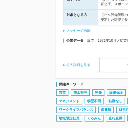
官公庁、スポーツ
対象となる方
【ビル設備管理の
安定した環境で長
メッセージ画像
企業データ
設立：1971年10月／従
求人詳細を見る
関連キーワード
営業
施工管理
開発
設備保全
マネジメント
学歴不問
転勤なし
ワークライフバランス
保養所
財形
地域限定社員
くるみん
直行直帰