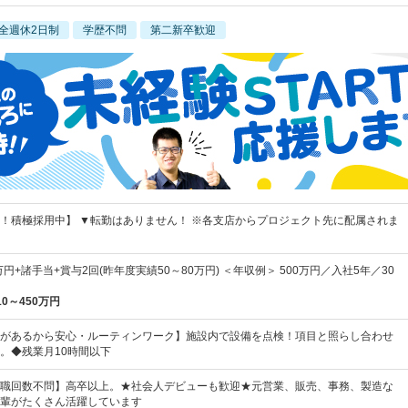
全週休2日制
学歴不問
第二新卒歓迎
！積極採用中】 ▼転勤はありません！ ※各支店からプロジェクト先に配属されま
万円+諸手当+賞与2回(昨年度実績50～80万円) ＜年収例＞ 500万円／入社5年／30
10～450万円
があるから安心・ルーティンワーク】施設内で設備を点検！項目と照らし合わせ
。◆残業月10時間以下
職回数不問】高卒以上。★社会人デビューも歓迎★元営業、販売、事務、製造な
輩がたくさん活躍しています