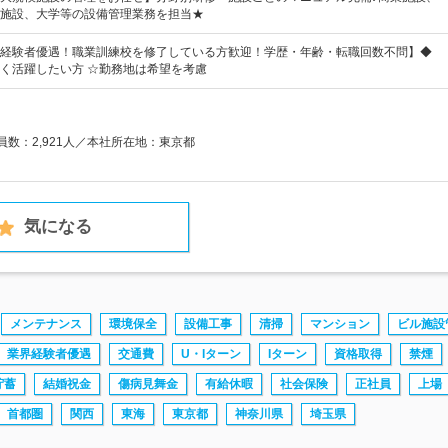
施設、大学等の設備管理業務を担当★
経験者優遇！職業訓練校を修了している方歓迎！学歴・年齢・転職回数不問】◆
く活躍したい方 ☆勤務地は希望を考慮
業員数：2,921人／本社所在地：東京都
気になる
メンテナンス
環境保全
設備工事
清掃
マンション
ビル施設
業界経験者優遇
交通費
U・Iターン
Iターン
資格取得
禁煙
貯蓄
結婚祝金
傷病見舞金
有給休暇
社会保険
正社員
上場
首都圏
関西
東海
東京都
神奈川県
埼玉県