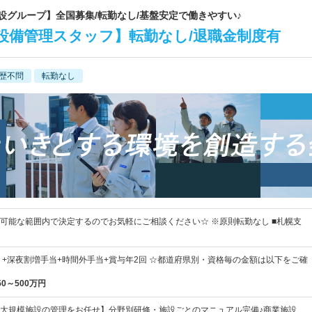
建設グループ】全国募集/転勤なし/基盤安定で働きやすい♪
ル設備管理スタッフ】転勤なし/退職金制度有
歴不問
転勤なし
可能な範囲内で決定するのでお気軽にご相談ください☆ ※原則転勤なし ■札幌支
円～ +深夜割増手当+時間外手当+賞与年2回 ☆都道府県別・資格毎の金額は以下をご確
50～500万円
大規模施設の管理をお任せ】分野別研修・施設ごとのマニュアル完備♪商業施設、