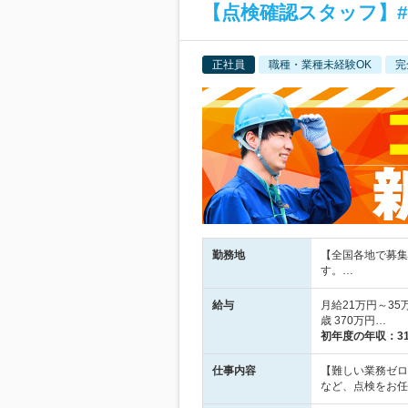
【点検確認スタッフ】#未
正社員
職種・業種未経験OK
完
勤務地
【全国各地で募集
す。…
給与
月給21万円～35
歳 370万円…
初年度の年収：
3
仕事内容
【難しい業務ゼロ
など、点検をお任