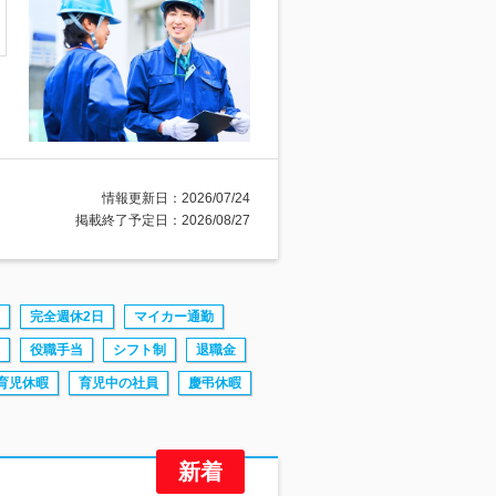
情報更新日：2026/07/24
掲載終了予定日：2026/08/27
完全週休2日
マイカー通勤
役職手当
シフト制
退職金
育児休暇
育児中の社員
慶弔休暇