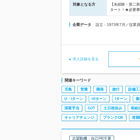
対象となる方
【未経験・第二新
タート！★必要事
企業データ
設立：1973年7月／従業
求人詳細を見る
関連キーワード
児島
営業
開発
旅行
設備工
U・Iターン
UIターン
Iターン
資
深夜手当
OJT
土日祝休み
有給
キャリアチェンジ
ブランクOK
首都
志望動機・自己PR不要