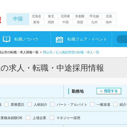
北海道
東北
北関東
首都圏
甲信越
北陸
中国
東海
関西
中国
四国
九州
海外
転職ノウハウ
転職フェア・イベント
岡山市の転職・求人情報一覧
岡山市／ビル施設管理の転職・求人一覧
理の求人・転職・中途採用情報
勤務地
指定する
員
業務委託
人材紹介
パート・アルバイト
一般派遣
紹介
業種未経験OK
上場企業
マネジャー採用