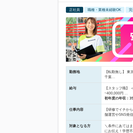
正社員
職種・業種未経験OK
完
勤務地
【転勤無し】 東
千葉…
給与
【スタッフ職】 ＜A
~400,000円 …
初年度の年収：
3
仕事内容
【研修でイチから学
舗運営やSNS発
対象となる方
＼条件にあてはま
にお伝え！学歴不