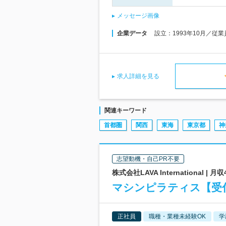
メッセージ画像
企業データ
設立：1993年10月／従
求人詳細を見る
関連キーワード
首都圏
関西
東海
東京都
神
志望動機・自己PR不要
株式会社LAVA Internationa
マシンピラティス【受付
正社員
職種・業種未経験OK
学