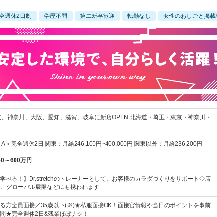
全週休2日制
学歴不問
第二新卒歓迎
転勤なし
女性のおしごと掲載
京、神奈川、大阪、愛知、滋賀、岐阜に新店OPEN 北海道・埼玉・東京・神奈川・
＞完全週休2日 関東：月給246,100円~400,000円 関東以外：月給236,200円
50～600万円
べる！】Dr.stretchのトレーナーとして、お客様のカラダづくりをサポート◇店
信、グローバル展開などにも携われます
る方全員面接／35歳以下(※)★私服面接OK！面接官情報や当日のポイントを事前
問★完全週休2日&残業ほぼナシ！