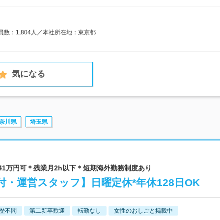
業員数：1,804人／本社所在地：東京都
気になる
奈川県
埼玉県
l | 月収41万円可＊残業月2h以下＊短期海外勤務制度あり
・運営スタッフ】日曜定休*年休128日OK
歴不問
第二新卒歓迎
転勤なし
女性のおしごと掲載中