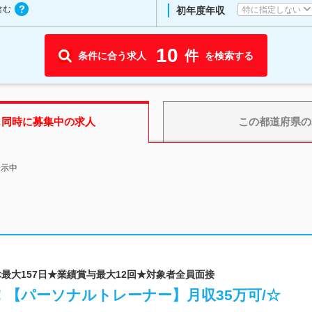
含む
特に指定しない
初年度年収
10
件
条件に合う求人
を検索する
も同時に募集中の求人
この都道府県
の
表示中
★年休最大157日★業績賞与最大12回★対象者全員面接
【パーソナルトレーナー】月収35万可/☆