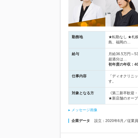
勤務地
★転勤なし ★札
島、福岡の…
給与
月給36.5万円～
超過分は…
初年度の年収：
4
仕事内容
「ディオクリニッ
す。
対象となる方
《第二新卒歓迎・
★新店舗のオープ
メッセージ画像
企業データ
設立：2020年6月／従業