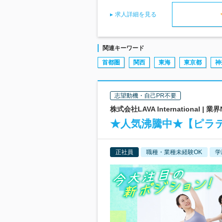
求人詳細を見る
関連キーワード
首都圏
関西
東海
東京都
神
志望動機・自己PR不要
株式会社LAVA Internationa
★人気沸騰中★【ピラ
正社員
職種・業種未経験OK
学