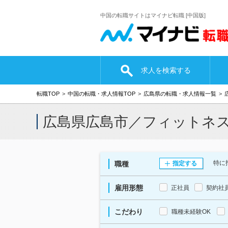
中国の転職サイトはマイナビ転職 [中国版]
求人を検索する
転職TOP
中国の転職・求人情報TOP
広島県の転職・求人情報一覧
広島県広島市／フィットネ
特に
職種
指定する
雇用形態
正社員
契約社
こだわり
職種未経験OK