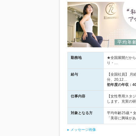
勤務地
★全国展開だから
り・…
給与
【全国社員】 月給 
分、20,12…
初年度の年収：
4
仕事内容
【女性専用スタジ
します。充実の研
対象となる方
平均年齢25歳＊
「美容に興味があ
メッセージ画像