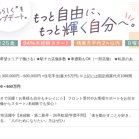
希望エリアで働ける♪ ★駅チカ店舗多数 ★車通勤もOK（一部店舗） ★転居のあ
300,000円～600,000円 +住宅手当(最大5万円) ※上記には固定残業代月10時間
00～600万円
オで活躍！お客様も自分もキレイに☆】 フロント受付やお客様サポートをお任せ
修からスタート♪未経験でも安心！
女性活躍中【未経験・第二新卒・26卒歓迎/学歴不問】「体を動かすことが好き」
る」「人のためになりたい」方はぜひ♪