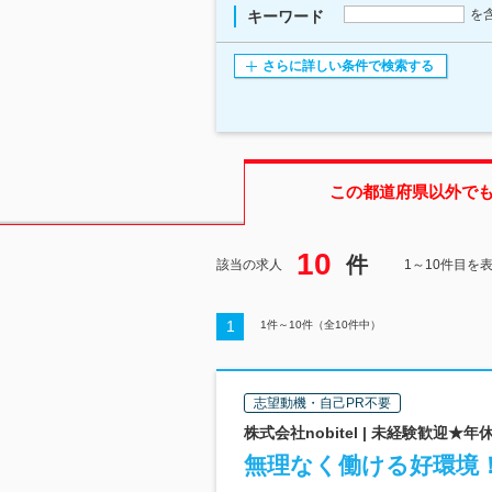
を
キーワード
さらに詳しい条件で検索する
この都道府県
以外で
10
件
該当の求人
1～10件目を
1
1
件～
10
件（全
10
件中）
志望動機・自己PR不要
株式会社nobitel | 未経験歓迎
無理なく働ける好環境！