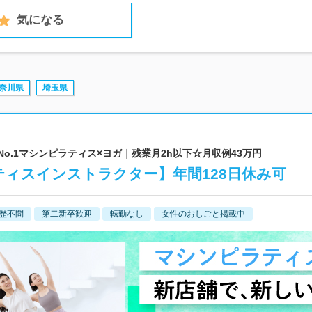
気になる
奈川県
埼玉県
l | 業界No.1マシンピラティス×ヨガ｜残業月2h以下☆月収例43万円
ティスインストラクター】年間128日休み可
歴不問
第二新卒歓迎
転勤なし
女性のおしごと掲載中