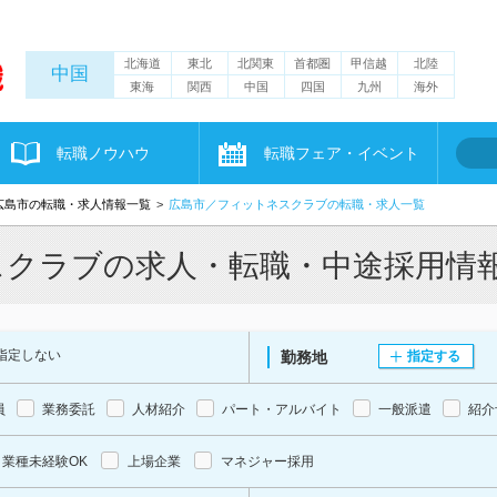
北海道
東北
北関東
首都圏
甲信越
北陸
中国
東海
関西
中国
四国
九州
海外
転職ノウハウ
転職フェア・イベント
広島市の転職・求人情報一覧
広島市／フィットネスクラブの転職・求人一覧
スクラブの求人・転職・中途採用情
指定しない
勤務地
指定する
員
業務委託
人材紹介
パート・アルバイト
一般派遣
紹介
業種未経験OK
上場企業
マネジャー採用