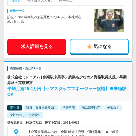
格手当最大5万円 ＊高卒以上
なる方
企業データ
設立：2020年8月／従業員数：2,646人／本社所在
地：岡山県
求人詳細を見る
気になる
志望動機・自己PR不要
株式会社ミレニアム | 創業以来黒字／残業も少なめ／資格取得支援／早期
昇格の実績豊富
平均月給29.4万円【ケアスタッフマネージャー候補】※未経験
OK
正社員
職種・業種未経験OK
学歴不問
第二新卒歓迎
転勤なし
女性のおしごと掲載中
情報更新日：2026/07/22 終了予定日：2026/09/17
【介護事業所みっれ｜全国16都道府県で同時募集】 ★ご希望