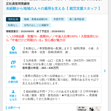
正社員登用実績有
未経験から地域の人々の雇用を支える【 就労支援スタッフ 】
契約社員
職種・業種未経験OK
学歴不問
第二新卒歓迎
転勤なし
女性のおしごと掲載中
情報更新日：2026/08/05 終了予定日：2026/08/31
＼＼10時始業・実働7h・残業0h／／中途入社率100%！大型採用だか
ら『中途だけど同期がいる』安心感が魅力◎
【 転勤なし／希望勤務地へ配属します 】 福岡(博多、小倉、久
留米)・熊本・佐賀・長崎(長崎市、諫…
勤務地
【 九州各県・沖縄・山口・広島 】 年俸：264万円～396万円
※年俸に1/12を乗じた額（月額22万円～33万…
給与
初年度の年収：
264～430万円
＼業界の用語から学べる研修あり／「自分ができることを頑張
りたい」という想いで業務に取り組む、障害のある方をそばで
仕事内容
支えるお仕事をお任せします。
【 福祉経験は不問＊ブランクのある方も歓迎！】◎平均年齢3
6.1歳／服装・髪型・髪色自由！★中途入社率100％ → 異業種
対象と
から転職してきた先輩ばかり！
なる方
企業データ