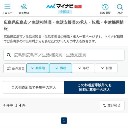
中国版
メニュー
会員登録
閲覧履歴
検索
広島県広島市／生活相談員・生活支援員の求人・転職・中途採用情
報
広島県広島市／生活相談員・生活支援員の転職・求人一覧ページです。マイナビ転職
では広島県の市区町村からもあなたにぴったりの求人を探せます。
広島県広島市／生活相談員・生活支援員
勤務地
職種
年収
特徴
条件変更
この都道府県
以外でも
この都道府県
で募集中の求人
同時に募集中の求人
4
1
4
件中
-
件
並び替え
1