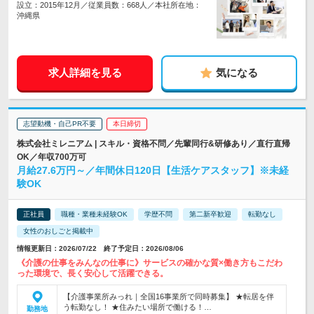
設立：2015年12月／従業員数：668人／本社所在地：
沖縄県
求人詳細を見る
気になる
志望動機・自己PR不要
本日締切
株式会社ミレニアム | スキル・資格不問／先輩同行&研修あり／直行直帰
OK／年収700万可
月給27.6万円～／年間休日120日【生活ケアスタッフ】※未経
験OK
正社員
職種・業種未経験OK
学歴不問
第二新卒歓迎
転勤なし
女性のおしごと掲載中
情報更新日：2026/07/22 終了予定日：2026/08/06
《介護の仕事をみんなの仕事に》サービスの確かな質×働き方もこだわ
った環境で、長く安心して活躍できる。
【介護事業所みっれ｜全国16事業所で同時募集】 ★転居を伴
う転勤なし！ ★住みたい場所で働ける！…
勤務地