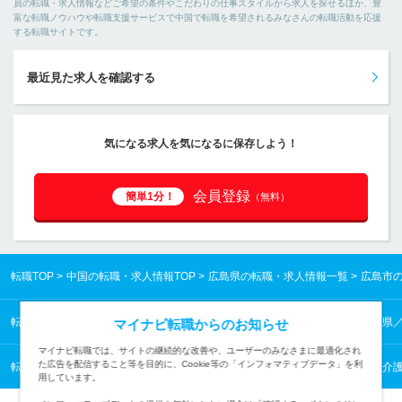
員の転職・求人情報などご希望の条件やこだわりの仕事スタイルから求人を探せるほか、豊
富な転職ノウハウや転職支援サービスで中国で転職を希望されるみなさんの転職活動を応援
する転職サイトです。
最近見た求人を確認する
気になる求人を気になるに保存しよう！
会員登録
簡単1分！
（無料）
転職TOP
中国の転職・求人情報TOP
広島県の転職・求人情報一覧
広島市
転職TOP
中国の転職・求人情報TOP
広島県の転職・求人情報一覧
広島県
マイナビ転職からのお知らせ
マイナビ転職では、サイトの継続的な改善や、ユーザーのみなさまに最適化され
た広告を配信すること等を目的に、Cookie等の「インフォマティブデータ」を利
転職TOP
医療・福祉から探す
医療・福祉の転職・求人情報一覧
福祉・介
用しています。