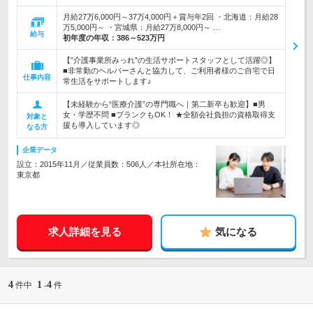
月給27万6,000円～37万4,000円＋賞与年2回 ・北海道：月給28
万5,000円～ ・宮城県：月給27万8,000円～ …
給与
初年度の年収：
386～523万円
【”介護事業所みっれ”の生活サポートスタッフとして活躍◎】
■非常勤のヘルパーさんと協力して、ご利用者様のご自宅で日
仕事内容
常生活をサポートします♪
【未経験から“医療介護”の専門職へ｜第二新卒も歓迎】■男
女・学歴不問 ■ブランクもOK！ ★全額会社負担の資格取得支
対象と
援も導入しています◎
なる方
企業データ
設立：2015年11月／従業員数：506人／本社所在地：
東京都
求人詳細を見る
気になる
4
1
4
件中
-
件