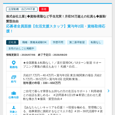
志望動機・自己PR不要
株式会社土屋 | ◆資格/夜勤など手当充実！月収50万超えの社員も◆服装/
髪型自由
応募者全員面接【生活支援スタッフ】賞与年2回・資格取得応
援！
正社員
職種・業種未経験OK
学歴不問
第二新卒歓迎
転勤なし
女性のおしごと掲載中
情報更新日：2026/07/06 終了予定日：2026/08/20
★全国募集＆転勤なし！／直行直帰OK／UIターン歓迎 ※オー
プニング募集の拠点もあり！ 札幌＊白石…
勤務地
月給27.7万円～40.4万円＋賞与年2回 東京/南関東の場合 月給2
5.7万円～39.5万円＋賞与年2回 北関東/東海…
給与
初年度の年収：
330～650万円
ご自宅で暮らす障害をお持ちの方の生活をサポート！利用者様
との会話を楽しめる♪ ＃訪問基本1日1件★希望に合わせた柔
仕事内容
軟な働き方★服装・髪型自由＃
【あなたらしいキャリアを応援！⇒現場を極める、管理職にな
る、他事業部に挑戦するなど十人十色】＃20～30代活躍中＃資
対象と