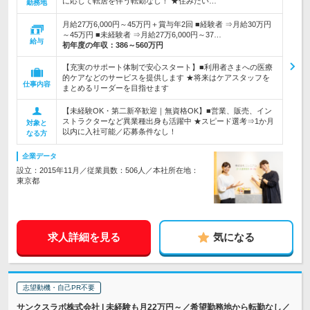
に応じて転居を伴う転勤なし！ ★住みたい…
勤務地
月給27万6,000円～45万円＋賞与年2回 ■経験者 ⇒月給30万円
～45万円 ■未経験者 ⇒月給27万6,000円～37…
給与
初年度の年収：
386～560万円
【充実のサポート体制で安心スタート】■利用者さまへの医療
的ケアなどのサービスを提供します ★将来はケアスタッフを
仕事内容
まとめるリーダーを目指せます
【未経験OK・第二新卒歓迎｜無資格OK】■営業、販売、イン
ストラクターなど異業種出身も活躍中 ★スピード選考⇒1か月
対象と
以内に入社可能／応募条件なし！
なる方
企業データ
設立：2015年11月／従業員数：506人／本社所在地：
東京都
求人詳細を見る
気になる
志望動機・自己PR不要
サンクスラボ株式会社 | 未経験も月22万円～／希望勤務地から転勤なし／