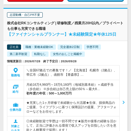
志望動機・自己PR不要
株式会社RKコンサルティング | 研修制度／残業月20H以内／プライベート
も仕事も充実できる職場
【ファイナンシャルプランナー】★未経験限定★年休125日
正社員
職種・業種未経験OK
完全週休2日制
学歴不問
第二新卒歓迎
転勤なし
女性のおしごと掲載中
情報更新日：2026/07/28 終了予定日：2026/09/28
＼全国67拠点での募集です！／ 【北海道】 札幌市（2拠点）、
帯広市（2拠点）、函館市 【青森県】…
勤務地
月給16万4,960円～19万6,160円（地域別基本給）＋成績手当
（歩合給） ※歩合給は自己売上額の50％～最大8…
給与
初年度の年収：
500～1,000万円
★充実した1ヶ月研修で未経験から大活躍★生保、損保商品の
ご提案、ライフプランに基づく保障設計の提案、アフターフォ
仕事内容
ローなどをお任せします。
◎未経験歓迎で学歴は一切不問です★販売や接客の経験を活か
して、正当に評価される環境で収入アップを目指したい方を意
対象と
欲と人柄重視で採用します！
なる方