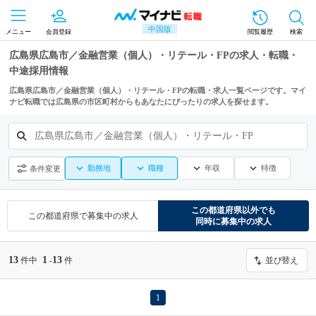
中国版
メニュー
会員登録
閲覧履歴
検索
広島県広島市／金融営業（個人）・リテール・FPの求人・転職・
中途採用情報
広島県広島市／金融営業（個人）・リテール・FPの転職・求人一覧ページです。マイ
ナビ転職では広島県の市区町村からもあなたにぴったりの求人を探せます。
広島県広島市／金融営業（個人）・リテール・FP
勤務地
職種
年収
特徴
条件変更
この都道府県
以外でも
この都道府県
で募集中の求人
同時に募集中の求人
13
1
13
件中
-
件
並び替え
1