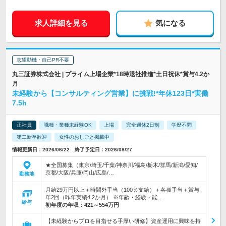
求人詳細を見る
気になる
志望動機・自己PR不要
丸三証券株式会社 | プライム上場企業*18時退社推進*土日祝休*賞与4.2か
月
未経験から【コンサルティング営業】に挑戦!*年休123日*実働
7.5h
正社員
職種・業種未経験OK
上場
完全週休2日制
学歴不問
第二新卒歓迎
女性のおしごと掲載中
情報更新日：2026/06/22 終了予定日：2026/08/27
★全国募集（東京/埼玉/千葉/神奈川/福島/栃木/群馬/新潟/愛知/
京都/大阪/兵庫/岡山/広島/…
勤務地
月給29万円以上＋時間外手当（100％支給）＋各種手当＋賞与
年2回（昨年実績4.2か月） ※年齢・経験・能…
給与
初年度の年収：
421～554万円
【未経験からプロを目指せる手厚い研修】資産運用に興味を持