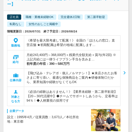
ー】
正社員
職種・業種未経験OK
完全週休2日制
第二新卒歓迎
転勤なし
女性のおしごと掲載中
情報更新日：2026/07/31 終了予定日：2026/08/24
《希望を最大限考慮して配属！》 全国の「ほけんの窓口」直
営店舗 ★初期配属は希望の地域に配属します…
勤務地
月給243,400円～368,000円＋残業代全額支給＋賞与(年2回) ※
上記月給には一律ライフプラン手当を含みま…
給与
初年度の年収：
390～580万円
【飛び込み・テレアポ・個人ノルマナシ！】★来店されたお客
さまに寄り添い、最適な保険商品をご案内★研修体制◎だか
仕事内容
ら、業界知識や経験がなくてもOK
《必須の経験はありません！》【業界未経験・第二新卒歓迎】
【20～30代活躍中】◆チームでサポートしあうから、定着率は
対象と
94％！◆人柄重視の採用です
なる方
企業データ
設立：1995年4月／従業員数：3,673人／本社所在
地：東京都