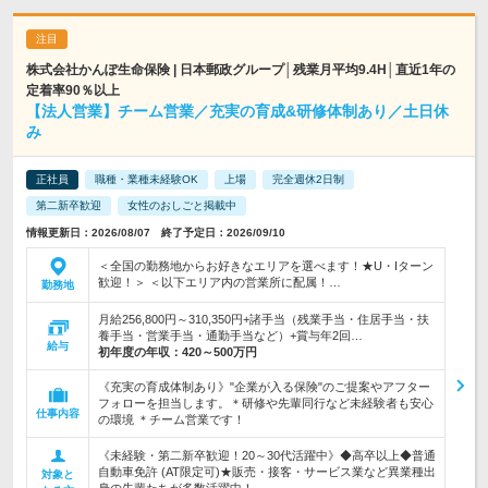
株式会社かんぽ生命保険 | 日本郵政グループ│残業月平均9.4H│直近1年の
定着率90％以上
【法人営業】チーム営業／充実の育成&研修体制あり／土日休
み
正社員
職種・業種未経験OK
上場
完全週休2日制
第二新卒歓迎
女性のおしごと掲載中
情報更新日：2026/08/07 終了予定日：2026/09/10
＜全国の勤務地からお好きなエリアを選べます！★U・Iターン
歓迎！＞ ＜以下エリア内の営業所に配属！…
勤務地
月給256,800円～310,350円+諸手当（残業手当・住居手当・扶
養手当・営業手当・通勤手当など）+賞与年2回…
給与
初年度の年収：
420～500万円
《充実の育成体制あり》"企業が入る保険"のご提案やアフター
フォローを担当します。＊研修や先輩同行など未経験者も安心
仕事内容
の環境 ＊チーム営業です！
《未経験・第二新卒歓迎！20～30代活躍中》◆高卒以上◆普通
自動車免許 (AT限定可)★販売・接客・サービス業など異業種出
対象と