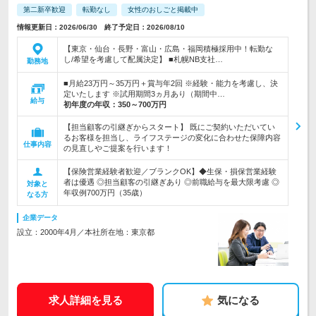
第二新卒歓迎
転勤なし
女性のおしごと掲載中
情報更新日：2026/06/30 終了予定日：2026/08/10
【東京・仙台・長野・富山・広島・福岡積極採用中！転勤な
し/希望を考慮して配属決定】 ■札幌NB支社…
勤務地
■月給23万円～35万円＋賞与年2回 ※経験・能力を考慮し、決
定いたします ※試用期間3ヵ月あり（期間中…
給与
初年度の年収：
350～700万円
【担当顧客の引継ぎからスタート】 既にご契約いただいてい
るお客様を担当し、ライフステージの変化に合わせた保障内容
仕事内容
の見直しやご提案を行います！
【保険営業経験者歓迎／ブランクOK】◆生保・損保営業経験
者は優遇 ◎担当顧客の引継ぎあり ◎前職給与を最大限考慮 ◎
対象と
年収例700万円（35歳）
なる方
企業データ
設立：2000年4月／本社所在地：東京都
求人詳細を見る
気になる