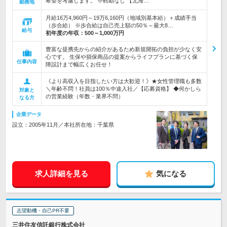
希望を考慮します。 ※転勤なし 【北海…
勤務地
月給16万4,960円～19万6,160円（地域別基本給）＋成績手当
（歩合給） ※歩合給は自己売上額の50％～最大8…
給与
初年度の年収：
500～1,000万円
豊富な提携先からの紹介があるため新規開拓の負担が少なく安
心です。 生保や損保商品の提案からライフプランに基づく保
仕事内容
障設計まで幅広くお任せ！
《より高収入を目指したい方は大歓迎！》★女性管理職も多数
＼年齢不問！社員は100％中途入社／【応募資格】 ◆何かしら
対象と
の営業経験（年数・業界不問）
なる方
企業データ
設立：2005年11月／本社所在地：千葉県
求人詳細を見る
気になる
志望動機・自己PR不要
三井住友信託銀行株式会社