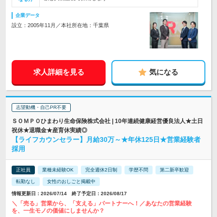
企業データ
設立：2005年11月／本社所在地：千葉県
求人詳細を見る
気になる
志望動機・自己PR不要
ＳＯＭＰＯひまわり生命保険株式会社 | 10年連続健康経営優良法人★土日
祝休★退職金★産育休実績◎
【ライフカウンセラー】月給30万～★年休125日★営業経験者
採用
正社員
業種未経験OK
完全週休2日制
学歴不問
第二新卒歓迎
転勤なし
女性のおしごと掲載中
情報更新日：2026/07/14 終了予定日：2026/08/17
＼「売る」営業から、「支える」パートナーへ！／あなたの営業経験
を、一生モノの価値にしませんか？