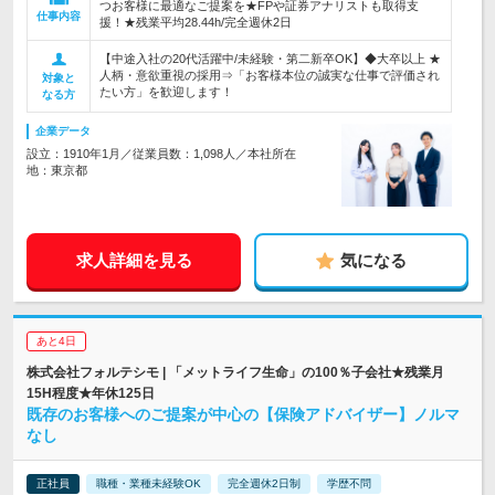
つお客様に最適なご提案を★FPや証券アナリストも取得支
仕事内容
援！★残業平均28.44h/完全週休2日
【中途入社の20代活躍中/未経験・第二新卒OK】◆大卒以上 ★
人柄・意欲重視の採用⇒「お客様本位の誠実な仕事で評価され
対象と
たい方」を歓迎します！
なる方
企業データ
設立：1910年1月／従業員数：1,098人／本社所在
地：東京都
求人詳細を見る
気になる
あと4日
株式会社フォルテシモ | 「メットライフ生命」の100％子会社★残業月
15H程度★年休125日
既存のお客様へのご提案が中心の【保険アドバイザー】ノルマ
なし
正社員
職種・業種未経験OK
完全週休2日制
学歴不問