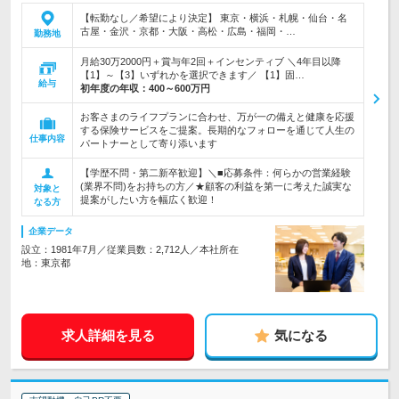
【転勤なし／希望により決定】 東京・横浜・札幌・仙台・名
古屋・金沢・京都・大阪・高松・広島・福岡・…
勤務地
月給30万2000円＋賞与年2回＋インセンティブ ＼4年目以降
【1】～【3】いずれかを選択できます／ 【1】固…
給与
初年度の年収：
400～600万円
お客さまのライフプランに合わせ、万が一の備えと健康を応援
する保険サービスをご提案。長期的なフォローを通じて人生の
仕事内容
パートナーとして寄り添います
【学歴不問・第二新卒歓迎】＼■応募条件：何らかの営業経験
(業界不問)をお持ちの方／★顧客の利益を第一に考えた誠実な
対象と
提案がしたい方を幅広く歓迎！
なる方
企業データ
設立：1981年7月／従業員数：2,712人／本社所在
地：東京都
求人詳細を見る
気になる