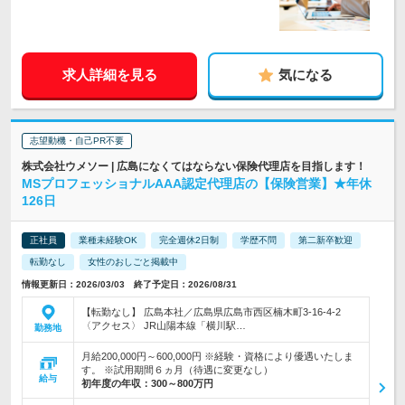
求人詳細を見る
気になる
志望動機・自己PR不要
株式会社ウメソー | 広島になくてはならない保険代理店を目指します！
MSプロフェッショナルAAA認定代理店の【保険営業】★年休
126日
正社員
業種未経験OK
完全週休2日制
学歴不問
第二新卒歓迎
転勤なし
女性のおしごと掲載中
情報更新日：2026/03/03 終了予定日：2026/08/31
【転勤なし】 広島本社／広島県広島市西区楠木町3-16-4-2
〈アクセス〉 JR山陽本線「横川駅…
勤務地
月給200,000円～600,000円 ※経験・資格により優遇いたしま
す。 ※試用期間６ヵ月（待遇に変更なし）
給与
初年度の年収：
300～800万円