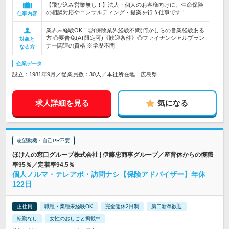
【飛び込み営業無し！】法人・個人のお客様向けに、生命保険
の相談対応やコンサルティング・提案を行う仕事です！
仕事内容
業界未経験OK！◎(保険業界経験不問)何かしらの営業経験ある
方 ◎要普免(AT限定可)《歓迎条件》◎ファイナンシャルプラン
対象と
ナー関連の資格 ※学歴不問
なる方
企業データ
設立：1981年9月／従業員数：30人／本社所在地：広島県
求人詳細を見る
気になる
志望動機・自己PR不要
ほけんの窓口グループ株式会社 | 伊藤忠商事グループ／産育休からの復職
率95％／定着率94.5％
個人ノルマ・テレアポ・訪問ナシ【保険アドバイザー】年休
122日
正社員
職種・業種未経験OK
完全週休2日制
第二新卒歓迎
転勤なし
女性のおしごと掲載中