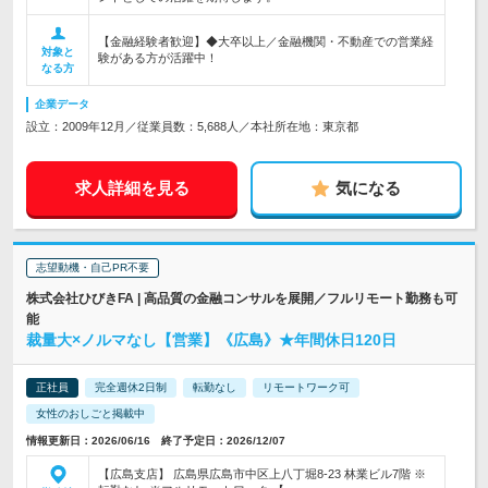
【金融経験者歓迎】◆大卒以上／金融機関・不動産での営業経
対象と
験がある方が活躍中！
なる方
企業データ
設立：2009年12月／従業員数：5,688人／本社所在地：東京都
求人詳細を見る
気になる
志望動機・自己PR不要
株式会社ひびきFA | 高品質の金融コンサルを展開／フルリモート勤務も可
能
裁量大×ノルマなし【営業】《広島》★年間休日120日
正社員
完全週休2日制
転勤なし
リモートワーク可
女性のおしごと掲載中
情報更新日：2026/06/16 終了予定日：2026/12/07
【広島支店】 広島県広島市中区上八丁堀8-23 林業ビル7階 ※