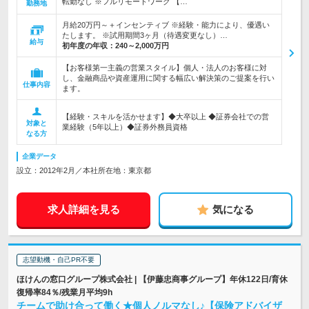
転勤なし ※フルリモートワーク 【…
勤務地
月給20万円～＋インセンティブ ※経験・能力により、優遇い
たします。 ※試用期間3ヶ月（待遇変更なし）…
給与
初年度の年収：
240～2,000万円
【お客様第一主義の営業スタイル】個人・法人のお客様に対
し、金融商品や資産運用に関する幅広い解決策のご提案を行い
仕事内容
ます。
【経験・スキルを活かせます】◆大卒以上 ◆証券会社での営
対象と
業経験（5年以上）◆証券外務員資格
なる方
企業データ
設立：2012年2月／本社所在地：東京都
求人詳細を見る
気になる
志望動機・自己PR不要
ほけんの窓口グループ株式会社 | 【伊藤忠商事グループ】年休122日/育休
復帰率84％/残業月平均9h
チームで助け合って働く★個人ノルマなし♪【保険アドバイザ