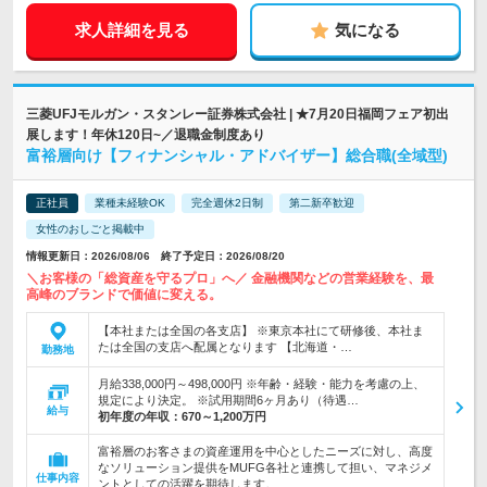
求人詳細を見る
気になる
三菱UFJモルガン・スタンレー証券株式会社 | ★7月20日福岡フェア初出
展します！年休120日~／退職金制度あり
富裕層向け【フィナンシャル・アドバイザー】総合職(全域型)
正社員
業種未経験OK
完全週休2日制
第二新卒歓迎
女性のおしごと掲載中
情報更新日：2026/08/06 終了予定日：2026/08/20
＼お客様の「総資産を守るプロ」へ／ 金融機関などの営業経験を、最
高峰のブランドで価値に変える。
【本社または全国の各支店】 ※東京本社にて研修後、本社ま
たは全国の支店へ配属となります 【北海道・…
勤務地
月給338,000円～498,000円 ※年齢・経験・能力を考慮の上、
規定により決定。 ※試用期間6ヶ月あり（待遇…
給与
初年度の年収：
670～1,200万円
富裕層のお客さまの資産運用を中心としたニーズに対し、高度
なソリューション提供をMUFG各社と連携して担い、マネジメ
仕事内容
ントとしての活躍を期待します。