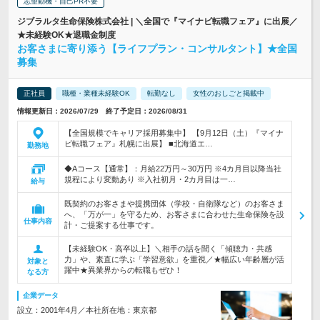
志望動機・自己PR不要
ジブラルタ生命保険株式会社 | ＼全国で『マイナビ転職フェア』に出展／
★未経験OK★退職金制度
お客さまに寄り添う【ライフプラン・コンサルタント】★全国
募集
正社員
職種・業種未経験OK
転勤なし
女性のおしごと掲載中
情報更新日：2026/07/29 終了予定日：2026/08/31
【全国規模でキャリア採用募集中】 【9月12日（土）『マイナ
ビ転職フェア』札幌に出展】 ■北海道エ…
勤務地
◆Aコース【通常】：月給22万円～30万円 ※4カ月目以降当社
規程により変動あり ※入社初月・2カ月目は一…
給与
既契約のお客さまや提携団体（学校・自衛隊など）のお客さま
へ、「万が一」を守るため、お客さまに合わせた生命保険を設
仕事内容
計・ご提案する仕事です。
【未経験OK・高卒以上】＼相手の話を聞く「傾聴力・共感
力」や、素直に学ぶ「学習意欲」を重視／★幅広い年齢層が活
対象と
躍中★異業界からの転職もぜひ！
なる方
企業データ
設立：2001年4月／本社所在地：東京都