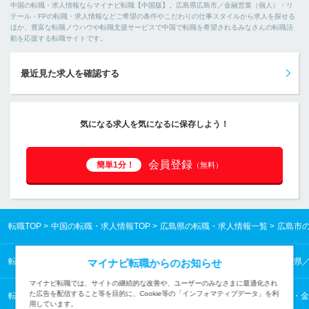
中国の転職・求人情報ならマイナビ転職【中国版】。広島県広島市／金融営業（個人）・リ
テール・FPの転職・求人情報などご希望の条件やこだわりの仕事スタイルから求人を探せる
ほか、豊富な転職ノウハウや転職支援サービスで中国で転職を希望されるみなさんの転職活
動を応援する転職サイトです。
最近見た求人を確認する
気になる求人を気になるに保存しよう！
会員登録
簡単1分！
（無料）
転職TOP
中国の転職・求人情報TOP
広島県の転職・求人情報一覧
広島市
転職TOP
中国の転職・求人情報TOP
広島県の転職・求人情報一覧
広島県
マイナビ転職からのお知らせ
マイナビ転職では、サイトの継続的な改善や、ユーザーのみなさまに最適化され
た広告を配信すること等を目的に、Cookie等の「インフォマティブデータ」を利
転職TOP
コンサルタント・金融・不動産専門職から探す
コンサルタント・金
用しています。