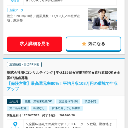
身の先輩たちが多数活躍中！
なる方
企業データ
設立：2007年10月／従業員数：17,952人／本社所在
地：東京都
求人詳細を見る
気になる
志望動機・自己PR不要
株式会社RKコンサルティング | 年休125日★実働7時間★直行直帰OK★全
国67拠点募集
【保険営業】最高還元率80%！平均月収108万円の環境で年収
アップ
正社員
職種・業種未経験OK
完全週休2日制
学歴不問
第二新卒歓迎
転勤なし
女性のおしごと掲載中
情報更新日：2026/07/28 終了予定日：2026/09/28
＼全国67拠点での募集です！／ ※U・Iターン歓迎。勤務地は