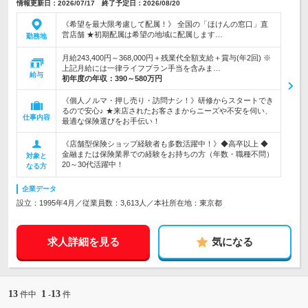
情報更新日：2026/07/17 終了予定日：2026/08/20
《希望を最大限考慮して配属！》 全国の「ほけんの窓口」直
営店舗 ★初期配属は希望の地域に配属します…
勤務地
月給243,400円～368,000円＋残業代全額支給＋賞与(年2回) ※
上記月給には一律ライフプラン手当を含みま…
給与
初年度の年収：
390～580万円
《個人ノルマ・押し売り・訪問ナシ！》研修からスタートでき
るので安心♪ ★来店されたお客さまからニーズや不安を伺い、
仕事内容
最適な保険選びをお手伝い！
《店舗型保険ショップ経験者も多数活躍中！》◆高卒以上 ◆
金融または保険業界での経験をお持ちの方（年数・職種不問）
対象と
20～30代活躍中！
なる方
企業データ
設立：1995年4月／従業員数：3,613人／本社所在地：東京都
求人詳細を見る
気になる
13
1
13
件中
-
件