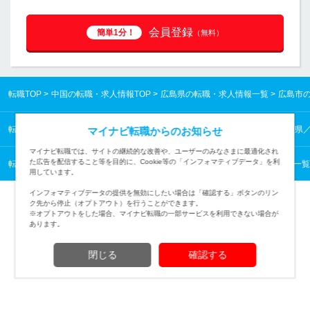
会員登録
簡単1分！
（無料）
転職TOP
中国の転職・求人情報TOP
広島県の転職・求人情報一覧
広島市
転職TOP
中国の転職・求人情報TOP
広島県の転職・求人情報一覧
広島県
マイナビ転職からのお知らせ
マイナビ転職では、サイトの継続的な改善や、ユーザーのみなさまに最適化され
た広告を配信すること等を目的に、Cookie等の「インフォマティブデータ」を利
転職TOP
保育・教育・通訳から探す
保育・教育・通訳の転職・求人情報一覧
用しています。
インフォマティブデータの提供を無効にしたい場合は「確認する」ボタンのリン
ク先から停止（オプトアウト）を行うことができます。
※オプトアウトをした場合、マイナビ転職の一部サービスを利用できない場合が
あります。
TOPページへ
閉じる
確認する
(c) Mynavi Corporation