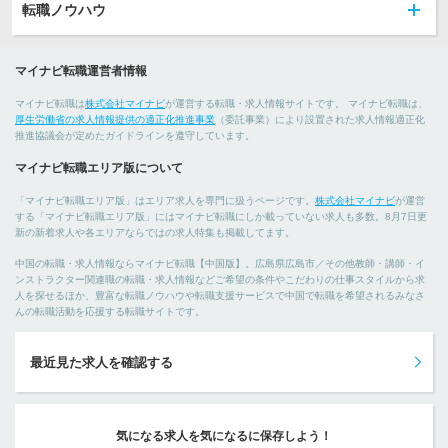
転職ノウハウ
マイナビ転職運営者情報
マイナビ転職は
株式会社マイナビ
が運営する転職・求人情報サイトです。 マイナビ転職は、
厚生労働省の求人情報提供の適正化推進事業
（委託事業）により設置された求人情報適正化
推進協議会が定めたガイドラインを遵守しています。
マイナビ転職エリア版について
「マイナビ転職エリア版」はエリア求人を専門に扱うページです。
株式会社マイナビ
が運営
する「マイナビ転職エリア版」にはマイナビ転職にしか載っていない求人も多数。8月7日更
新の新着求人や各エリアならではの求人特集も掲載してます。
中国の転職・求人情報ならマイナビ転職【中国版】。広島県広島市／その他教師・講師・イ
ンストラクター関連職の転職・求人情報などご希望の条件やこだわりの仕事スタイルから求
人を探せるほか、豊富な転職ノウハウや転職支援サービスで中国で転職を希望されるみなさ
んの転職活動を応援する転職サイトです。
最近見た求人を確認する
気になる求人を気になるに保存しよう！