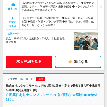
【20代若手活躍中/法人配送のみ/原則再配達ナシ】◆飲食店や
病院、ホテル、学校等へ野菜や果物を配送 ◆トラックは1～2t
仕事内容
と小さめなので初心者も安心！
【普通免許で応募OK(AT限定可)】◆既卒・第二新卒・未経験
歓迎 ◆職歴・学歴・ブランク不問 ◆前職はホテル、保険、飲
対象と
食など、様々な人が活躍中！
なる方
企業データ
設立：1996年2月／従業員数：839人／本社所在地：
鹿児島県
求人詳細を見る
気になる
志望動機・自己PR不要
株式会社スタッフサービス | Web面接1回◆内定まで最短2日も可◆残業月
平均8H◆完全週休2日制
在宅案件あり★シンプルワークの【IT事務】未経験OK★年休
125日