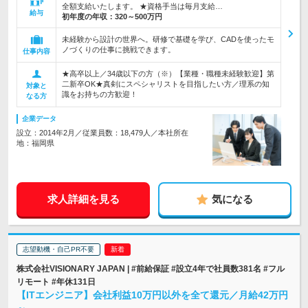
全額支給いたします。 ★資格手当は毎月支給…
給与
初年度の年収：
320～500万円
未経験から設計の世界へ。研修で基礎を学び、CADを使ったモ
ノづくりの仕事に挑戦できます。
仕事内容
★高卒以上／34歳以下の方（※）【業種・職種未経験歓迎】第
二新卒OK★真剣にスペシャリストを目指したい方／理系の知
対象と
識をお持ちの方歓迎！
なる方
企業データ
設立：2014年2月／従業員数：18,479人／本社所在
地：福岡県
求人詳細を見る
気になる
志望動機・自己PR不要
株式会社VISIONARY JAPAN | #前給保証 #設立4年で社員数381名 #フル
リモート #年休131日
【ITエンジニア】会社利益10万円以外を全て還元／月給42万円