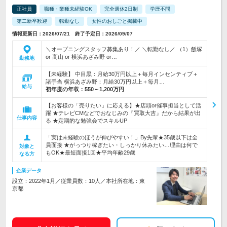
正社員
職種・業種未経験OK
完全週休2日制
学歴不問
第二新卒歓迎
転勤なし
女性のおしごと掲載中
情報更新日：2026/07/21 終了予定日：2026/09/07
＼オープニングスタッフ募集あり！／ ＼転勤なし／ （1）飯塚
or 高山 or 横浜あざみ野 or…
勤務地
【未経験】 中目黒：月給30万円以上＋毎月インセンティブ＋
諸手当 横浜あざみ野：月給30万円以上＋毎月…
給与
初年度の年収：
550～1,200万円
【お客様の「売りたい」に応える】★店頭or催事担当として活
躍 ★テレビCMなどでおなじみの『買取大吉』だから結果が出
仕事内容
る ★定期的な勉強会でスキルUP
「実は未経験のほうが伸びやすい！」By先輩★35歳以下は全
員面接 ★がっつり稼ぎたい・しっかり休みたい…理由は何で
対象と
もOK★最短面接1回★平均年齢29歳
なる方
企業データ
設立：2022年1月／従業員数：10人／本社所在地：東
京都