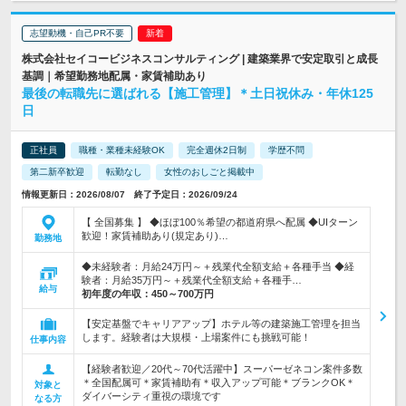
志望動機・自己PR不要
株式会社セイコービジネスコンサルティング | 建築業界で安定取引と成長
基調｜希望勤務地配属・家賃補助あり
最後の転職先に選ばれる【施工管理】＊土日祝休み・年休125
日
正社員
職種・業種未経験OK
完全週休2日制
学歴不問
第二新卒歓迎
転勤なし
女性のおしごと掲載中
情報更新日：2026/08/07 終了予定日：2026/09/24
【 全国募集 】 ◆ほぼ100％希望の都道府県へ配属 ◆UIターン
歓迎！家賃補助あり(規定あり)…
勤務地
◆未経験者：月給24万円～＋残業代全額支給＋各種手当 ◆経
験者：月給35万円～＋残業代全額支給＋各種手…
給与
初年度の年収：
450～700万円
【安定基盤でキャリアアップ】ホテル等の建築施工管理を担当
します。経験者は大規模・上場案件にも挑戦可能！
仕事内容
【経験者歓迎／20代～70代活躍中】スーパーゼネコン案件多数
＊全国配属可＊家賃補助有＊収入アップ可能＊ブランクOK＊
対象と
ダイバーシティ重視の環境です
なる方