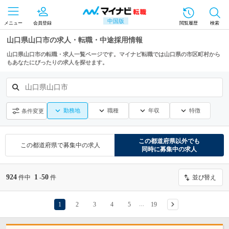
中国版
メニュー
会員登録
閲覧履歴
検索
山口県山口市の求人・転職・中途採用情報
山口県山口市の転職・求人一覧ページです。マイナビ転職では山口県の市区町村から
もあなたにぴったりの求人を探せます。
山口県山口市
勤務地
職種
年収
特徴
条件変更
この都道府県
以外でも
この都道府県
で募集中の求人
同時に募集中の求人
924
1
50
件中
-
件
並び替え
1
2
3
4
5
19
…