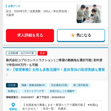
企業データ
設立：2015年3月／従業員数：165人／本社所在地：
大阪府
求人詳細を見る
気になる
志望動機・自己PR不要
株式会社コプロコンストラクション | ご希望の勤務地を選択可能│初年度
で年収400万円～も可能
※○【管理事務】女性も多数活躍中！産休育休の取得実績も豊富
♪
正社員
職種・業種未経験OK
完全週休2日制
第二新卒歓迎
転勤なし
リモートワーク可
女性のおしごと掲載中
情報更新日：2026/08/07 終了予定日：2026/09/10
【 全国各地で募集します！希望エリアで通勤可能 】 ▼転勤は
ありません！ 〈 支店一覧 〉 札幌支…
勤務地