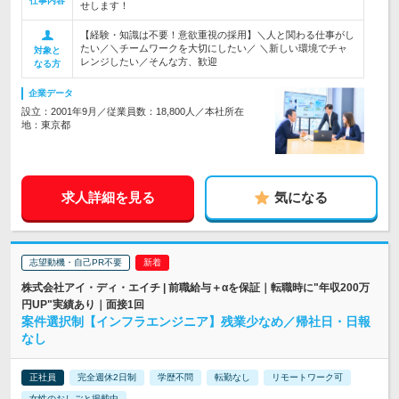
仕事内容
せします！
【経験・知識は不要！意欲重視の採用】＼人と関わる仕事がし
たい／＼チームワークを大切にしたい／ ＼新しい環境でチャ
対象と
レンジしたい／そんな方、歓迎
なる方
企業データ
設立：2001年9月／従業員数：18,800人／本社所在
地：東京都
求人詳細を見る
気になる
志望動機・自己PR不要
株式会社アイ・ディ・エイチ | 前職給与＋αを保証｜転職時に"年収200万
円UP"実績あり｜面接1回
案件選択制【インフラエンジニア】残業少なめ／帰社日・日報
なし
正社員
完全週休2日制
学歴不問
転勤なし
リモートワーク可
女性のおしごと掲載中