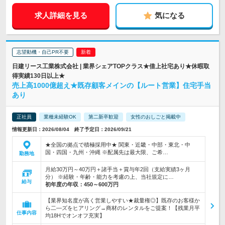
求人詳細を見る
気になる
志望動機・自己PR不要
日建リース工業株式会社 | 業界シェアTOPクラス★借上社宅あり★休暇取
得実績130日以上★
売上高1000億超え★既存顧客メインの【ルート営業】住宅手当
あり
正社員
業種未経験OK
第二新卒歓迎
女性のおしごと掲載中
情報更新日：2026/08/04 終了予定日：2026/09/21
★全国の拠点で積極採用中★ 関東・近畿・中部・東北・中
国・四国・九州・沖縄 ※配属先は最大限、ご希…
勤務地
月給30万円～40万円＋諸手当＋賞与年2回（支給実績3ヶ月
分） ※経験・年齢・能力を考慮の上、当社規定に…
給与
初年度の年収：
450～600万円
【業界知名度が高く営業しやすい★裁量権◎】既存のお客様か
ら二―ズをヒアリング→商材のレンタルをご提案！【残業月平
仕事内容
均18Hでオンオフ充実】