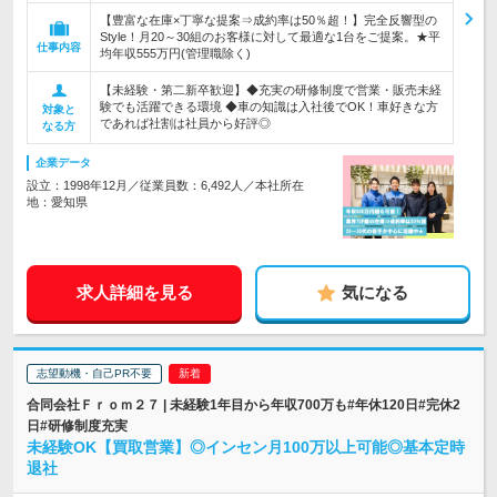
【豊富な在庫×丁寧な提案⇒成約率は50％超！】完全反響型の
Style！月20～30組のお客様に対して最適な1台をご提案。★平
仕事内容
均年収555万円(管理職除く)
【未経験・第二新卒歓迎】◆充実の研修制度で営業・販売未経
験でも活躍できる環境 ◆車の知識は入社後でOK！車好きな方
対象と
であれば社割は社員から好評◎
なる方
企業データ
設立：1998年12月／従業員数：6,492人／本社所在
地：愛知県
求人詳細を見る
気になる
志望動機・自己PR不要
合同会社Ｆｒｏｍ２７ | 未経験1年目から年収700万も#年休120日#完休2
日#研修制度充実
未経験OK【買取営業】◎インセン月100万以上可能◎基本定時
退社