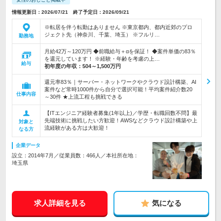
情報更新日：2026/07/21 終了予定日：2026/09/21
※転居を伴う転勤はありません ※東京都内、都内近郊のプロ
ジェクト先（神奈川、千葉、埼玉） ※フルリ…
勤務地
月給42万～120万円 ◆前職給与＋αを保証！ ◆案件単価の83％
を還元しています！ ※経験・年齢を考慮の上…
給与
初年度の年収：
504～1,500万円
還元率83％｜サーバー・ネットワークやクラウド設計構築、AI
案件など常時1000件から自分で選択可能！平均案件紹介数20
仕事内容
～30件 ★上流工程も挑戦できる
【ITエンジニア経験者募集(1年以上)／学歴・転職回数不問】最
先端技術に挑戦したい方歓迎！AWSなどクラウド設計構築や上
対象と
流経験がある方は大歓迎！
なる方
企業データ
設立：2014年7月／従業員数：466人／本社所在地：
埼玉県
求人詳細を見る
気になる