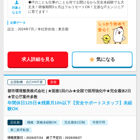
◆ITのことも仕事のことも何でも聞けるから完全未経験でも大
丈夫！研修期間3ヵ月はフルリモートOK！立派なITエンジニア
対象と
に育てます！
なる方
企業データ
設立：2024年7月／本社所在地：東京都
求人詳細を見る
気になる
志望動機・自己PR不要
都市環境整美株式会社 | ★面接1回のみ★全国で採用強化中★完全週休2日
★官公庁案件多数
年間休日125日★残業月10h以下【安全サポートスタッフ】未経
験OK
正社員
職種・業種未経験OK
完全週休2日制
学歴不問
第二新卒歓迎
情報更新日：2026/07/24 終了予定日：2026/08/27