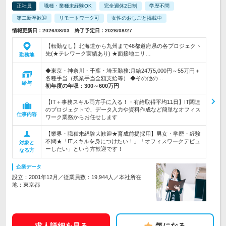
正社員
職種・業種未経験OK
完全週休2日制
学歴不問
第二新卒歓迎
リモートワーク可
女性のおしごと掲載中
情報更新日：2026/08/03 終了予定日：2026/08/27
【転勤なし】北海道から九州まで46都道府県の各プロジェクト
先(★テレワーク実績あり) ★面接地エリ…
勤務地
◆東京・神奈川・千葉・埼玉勤務:月給24万5,000円～55万円＋
各種手当（残業手当全額支給等） ◆その他の…
給与
初年度の年収：
300～600万円
【IT＋事務スキル両方手に入る！・有給取得平均11日】IT関連
のプロジェクトで、データ入力や資料作成など簡単なオフィス
仕事内容
ワーク業務からお任せします
【業界・職種未経験大歓迎★育成前提採用】男女・学歴・経験
不問★「ITスキルを身につけたい！」「オフィスワークデビュ
対象と
ーしたい」という方歓迎です！
なる方
企業データ
設立：2001年12月／従業員数：19,944人／本社所在
地：東京都
求人詳細を見る
気になる