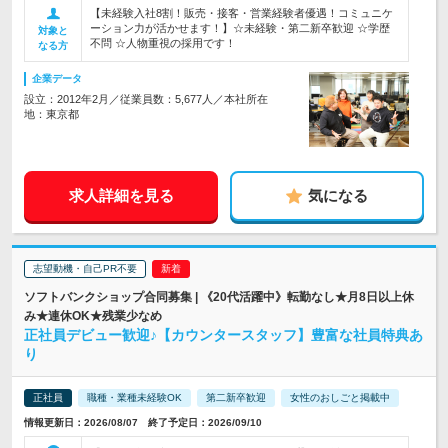
【未経験入社8割！販売・接客・営業経験者優遇！コミュニケ
ーション力が活かせます！】☆未経験・第二新卒歓迎 ☆学歴
対象と
不問 ☆人物重視の採用です！
なる方
企業データ
設立：2012年2月／従業員数：5,677人／本社所在
地：東京都
求人詳細を見る
気になる
志望動機・自己PR不要
ソフトバンクショップ合同募集 | 《20代活躍中》転勤なし★月8日以上休
み★連休OK★残業少なめ
正社員デビュー歓迎♪【カウンタースタッフ】豊富な社員特典あ
り
正社員
職種・業種未経験OK
第二新卒歓迎
女性のおしごと掲載中
情報更新日：2026/08/07 終了予定日：2026/09/10