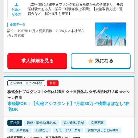
【20～30代活躍中★ブランク歓迎★基礎からの研修あり】◆営
業経験のある方（業界・経験年数は不問）【資格取得支援・退
対象と
職金など、福利厚生も充実】
なる方
企業データ
設立：1967年11月／従業員数：2,250人／本社所在
地：東京都
求人詳細を見る
気になる
志望動機・自己PR不要
株式会社プログレス | ☆年休125日 ☆土日祝休み ☆平均年齢27.8歳 ☆オシ
ャレ自由
未経験OK！【広報アシスタント】*月給30万~*残業ほぼなし*在
宅OK
正社員
職種・業種未経験OK
完全週休2日制
学歴不問
第二新卒歓迎
転勤なし
リモートワーク可
女性のおしごと掲載中
情報更新日：2026/08/04 終了予定日：2026/10/05