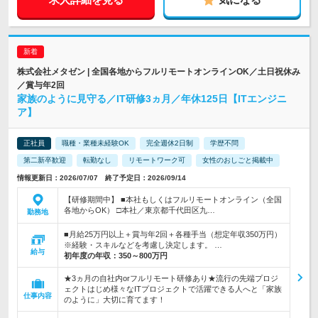
株式会社メタゼン | 全国各地からフルリモートオンラインOK／土日祝休み
／賞与年2回
家族のように見守る／IT研修3ヵ月／年休125日【ITエンジニ
ア】
正社員
職種・業種未経験OK
完全週休2日制
学歴不問
第二新卒歓迎
転勤なし
リモートワーク可
女性のおしごと掲載中
情報更新日：2026/07/07 終了予定日：2026/09/14
【研修期間中】 ■本社もしくはフルリモートオンライン（全国
各地からOK） □本社／東京都千代田区九…
勤務地
■月給25万円以上＋賞与年2回＋各種手当（想定年収350万円）
※経験・スキルなどを考慮し決定します。 …
給与
初年度の年収：
350～800万円
★3ヵ月の自社内orフルリモート研修あり★流行の先端プロジ
ェクトはじめ様々なITプロジェクトで活躍できる人へと「家族
仕事内容
のように」大切に育てます！