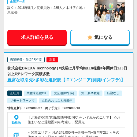
企業データ
設立：2018年8月／従業員数：285人／本社所在地：
東京都
求人詳細を見る
気になる
志望動機・自己PR不要
株式会社BREXA Technology | #残業は月平均約11h程度#年間休日123日
以上#テレワーク実績多数
豊富な取引先×多彩な選択肢【ITエンジニア(開発/インフラ)】
正社員
業種未経験OK
完全週休2日制
第二新卒歓迎
転勤なし
リモートワーク可
女性のおしごと掲載中
情報更新日：2026/08/07 終了予定日：2026/09/10
【北海道/関東/東海/関西/中四国/九州いずれかのエリア】 ☆お
住まいなど通勤圏内を考慮し、配属先…
勤務地
＜関東エリア＞ 月給245,000円~+各種手当+賞与年2回 ＜その