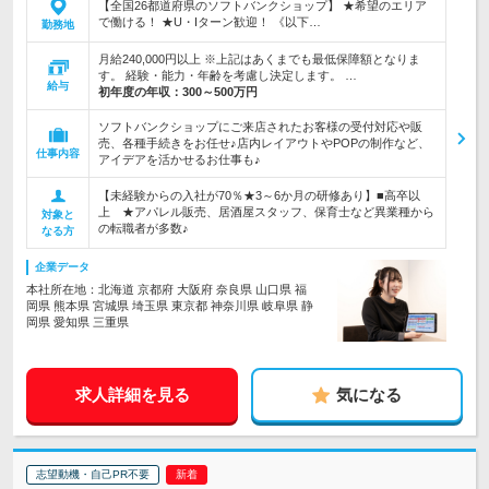
【全国26都道府県のソフトバンクショップ】 ★希望のエリア
で働ける！ ★U・Iターン歓迎！ 《以下…
勤務地
月給240,000円以上 ※上記はあくまでも最低保障額となりま
す。 経験・能力・年齢を考慮し決定します。 …
給与
初年度の年収：
300～500万円
ソフトバンクショップにご来店されたお客様の受付対応や販
売、各種手続きをお任せ♪店内レイアウトやPOPの制作など、
仕事内容
アイデアを活かせるお仕事も♪
【未経験からの入社が70％★3～6か月の研修あり】■高卒以
上 ★アパレル販売、居酒屋スタッフ、保育士など異業種から
対象と
の転職者が多数♪
なる方
企業データ
本社所在地：北海道 京都府 大阪府 奈良県 山口県 福
岡県 熊本県 宮城県 埼玉県 東京都 神奈川県 岐阜県 静
岡県 愛知県 三重県
求人詳細を見る
気になる
志望動機・自己PR不要