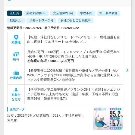
～
正社員
業種未経験OK
完全週休2日制
学歴不問
第二新卒歓迎
転勤なし
リモートワーク可
女性のおしごと掲載中
情報更新日：2026/07/24 終了予定日：2026/10/22
【転勤・帰社日なし／リモート93%／リモート・出社頻度も自
由に選択】 フルリモート or 全国のプ…
勤務地
月給42万円～140万円＋インセンティブ＋各種手当 ◎還元率80
~95%！平均年収640万円 ◎入社した全員年収U…
給与
初年度の年収：
500～1,700万円
【希望案件に100%配属／案件情報や単価など完全公開】 AI／
Web／クラウド等の30,000件以上の案件から自由に選択★フレ
仕事内容
ックスや時短勤務OK／前給保証
【学歴不問／第二新卒歓迎／ブランクOK】＼面談1回／エンジ
ニア経験1年以上お持ちの方（言語・年数・工程⇒不問）◎定
対象と
着率98%｜残業月平均5.7h
なる方
企業データ
設立：2022年3月／従業員数：381人／本社所在地：
東京都