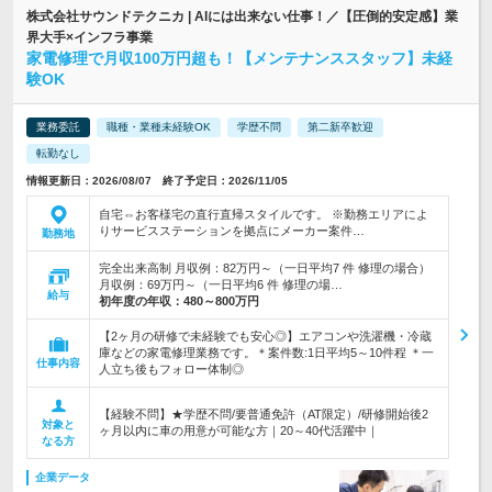
株式会社サウンドテクニカ | AIには出来ない仕事！／【圧倒的安定感】業
界大手×インフラ事業
家電修理で月収100万円超も！【メンテナンススタッフ】未経
験OK
業務委託
職種・業種未経験OK
学歴不問
第二新卒歓迎
転勤なし
情報更新日：2026/08/07 終了予定日：2026/11/05
自宅⇔お客様宅の直行直帰スタイルです。 ※勤務エリアによ
りサービスステーションを拠点にメーカー案件…
勤務地
完全出来高制 月収例：82万円～（一日平均7 件 修理の場合）
月収例：69万円～（一日平均6 件 修理の場…
給与
初年度の年収：
480～800万円
【2ヶ月の研修で未経験でも安心◎】エアコンや洗濯機・冷蔵
庫などの家電修理業務です。＊案件数:1日平均5～10件程 ＊一
仕事内容
人立ち後もフォロー体制◎
【経験不問】★学歴不問/要普通免許（AT限定）/研修開始後2
対象と
ヶ月以内に車の用意が可能な方｜20～40代活躍中｜
なる方
企業データ