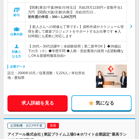
【関東(東京/千葉/神奈川/埼玉)】 月給29万1230円＋皆勤手当1
万円 【関西(大阪/京都/兵庫)】 月給29万13…
給与
初年度の年収：
300～1,200万円
【 新人さんへの研修も丁寧です♪ 】資料作成やスケジュール管
理を通して建築プロジェクトをサポートするお仕事です ★入
仕事内容
社時期にも柔軟に対応します
【 20代～30代活躍中｜未経験採用｜第二新卒OK 】◆39歳以
下の方（※）◆学歴不問 ◆人柄・意欲重視の採用 <志望動機な
対象と
しOK＆面接時服装自由>
なる方
企業データ
設立：2006年10月／従業員数：5,224人／本社所在
地：愛知県
求人詳細を見る
気になる
志望動機・自己PR不要
アイアール株式会社 | 東証プライム上場G★ホワイト企業認定"最高ラン