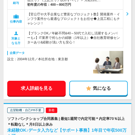
他エリア（上記エリア以外すべて）＞ 月給220,…
給与
初年度の年収：
400～800万円
【官公庁や大手企業など豊富なプロジェクト数】開発案件・イ
ンフラ案件から最適なプロジェクトをお任せ◆上流工程にもチ
仕事内容
ャレンジ！
【ブランクOK／年齢不問&40～50代で入社し活躍するメンバ
ーも♪】IT業界で何らかの経験（1年以上）◆自社教育研修セン
対象と
ターあり&経験が浅い方も安心！
なる方
企業データ
設立：2004年12月／本社所在地：東京都
求人詳細を見る
気になる
志望動機・自己PR不要
ソフトバンクショップ合同募集 | 最短1週間で内定可能＊内定率70％以上
＊転勤なし＊月8日以上休み
未経験OK♪データ入力など【サポート事務】1年目で年収500万