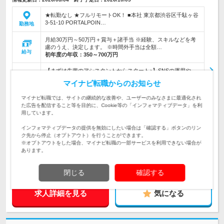
★転勤なし ★フルリモートOK！ ■本社 東京都渋谷区千駄ヶ谷
3-51-10 PORTALPOIN…
勤務地
月給30万円～50万円＋賞与＋諸手当 ※経験、スキルなどを考
慮のうえ、決定します。 ※時間外手当は全額…
給与
初年度の年収：
350～700万円
【まずは先輩のアシスタントからスタート♪】SNSの運用や、
ミーティングのサポート業務などをお任せ！ ＊最大1年の研修
マイナビ転職からのお知らせ
仕事内容
で安心＊広報経験は必要ナシ！
マイナビ転職では、サイトの継続的な改善や、ユーザーのみなさまに最適化され
＼ポテンシャル重視の採用！／◎未経験・第二新卒歓迎◎学
た広告を配信すること等を目的に、Cookie等の「インフォマティブデータ」を利
歴・社会人経験…ぜんぶ不問です！「SNSが好き」「写真や動
対象と
用しています。
画が好き」そんなアナタへ！
なる方
インフォマティブデータの提供を無効にしたい場合は「確認する」ボタンのリン
企業データ
ク先から停止（オプトアウト）を行うことができます。
※オプトアウトをした場合、マイナビ転職の一部サービスを利用できない場合が
設立：2017年10月／本社所在地：東京都
あります。
閉じる
確認する
求人詳細を見る
気になる