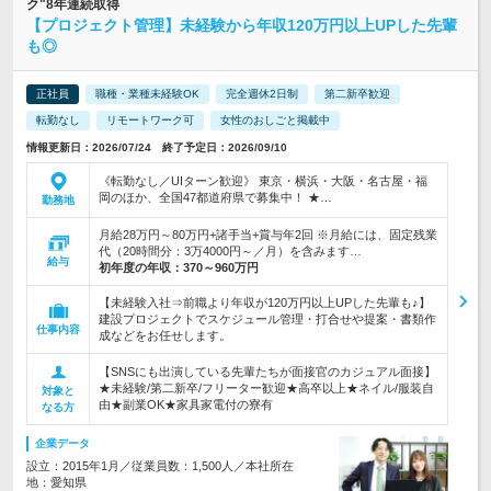
ク"8年連続取得
【プロジェクト管理】未経験から年収120万円以上UPした先輩
も◎
正社員
職種・業種未経験OK
完全週休2日制
第二新卒歓迎
転勤なし
リモートワーク可
女性のおしごと掲載中
情報更新日：2026/07/24 終了予定日：2026/09/10
《転勤なし／UIターン歓迎》 東京・横浜・大阪・名古屋・福
岡のほか、全国47都道府県で募集中！ ★…
勤務地
月給28万円～80万円+諸手当+賞与年2回 ※月給には、固定残業
代（20時間分：3万4000円～／月）を含みます…
給与
初年度の年収：
370～960万円
【未経験入社⇒前職より年収が120万円以上UPした先輩も♪】
建設プロジェクトでスケジュール管理・打合せや提案・書類作
仕事内容
成などをお任せします。
【SNSにも出演している先輩たちが面接官のカジュアル面接】
★未経験/第二新卒/フリーター歓迎★高卒以上★ネイル/服装自
対象と
由★副業OK★家具家電付の寮有
なる方
企業データ
設立：2015年1月／従業員数：1,500人／本社所在
地：愛知県