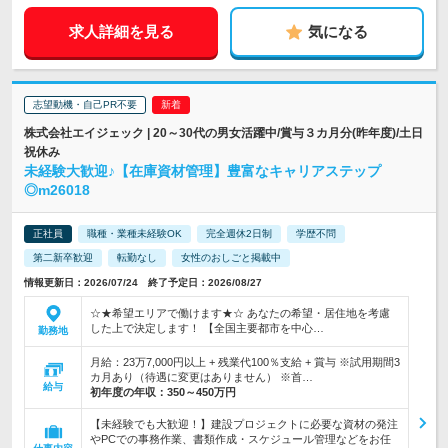
求人詳細を見る
気になる
志望動機・自己PR不要
株式会社エイジェック | 20～30代の男女活躍中/賞与３カ月分(昨年度)/土日
祝休み
未経験大歓迎♪【在庫資材管理】豊富なキャリアステップ
◎m26018
正社員
職種・業種未経験OK
完全週休2日制
学歴不問
第二新卒歓迎
転勤なし
女性のおしごと掲載中
情報更新日：2026/07/24 終了予定日：2026/08/27
☆★希望エリアで働けます★☆ あなたの希望・居住地を考慮
した上で決定します！ 【全国主要都市を中心…
勤務地
月給：23万7,000円以上 + 残業代100％支給 + 賞与 ※試用期間3
カ月あり（待遇に変更はありません） ※首…
給与
初年度の年収：
350～450万円
【未経験でも大歓迎！】建設プロジェクトに必要な資材の発注
やPCでの事務作業、書類作成・スケジュール管理などをお任