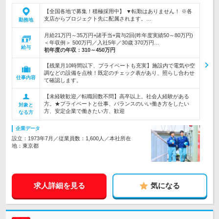
【全国各地で募集！積極採用中】 ▼転勤はありません！ ※各
支店からプロジェクト先に配属されます。…
勤務地
月給21万円～35万円+諸手当+賞与2回(昨年度実績50～80万円)
＜年収例＞ 500万円／入社5年／30歳 370万円…
給与
初年度の年収：
310～450万円
【残業月10時間以下、プライベートも充実】施設内で電気や空
調などの設備を点検！既定のチェック表があり、照らし合わせ
仕事内容
て確認します。
【未経験歓迎／転職回数不問】高卒以上。社会人経験がある
方。★プライベートと仕事、バランスのいい働き方をしたい
対象と
方、安定企業で働きたい方、歓迎
なる方
企業データ
設立：1973年7月／従業員数：1,600人／本社所在
地：東京都
求人詳細を見る
気になる