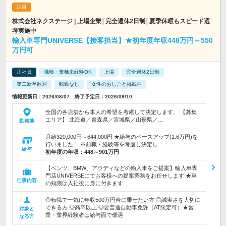
株式会社ネクステージ | 上場企業│完全週休2日制│夏季休暇もスピード選
考実施中
輸入車専門UNIVERSE【接客担当】★初年度年収448万円～550
万円可
正社員
職種・業種未経験OK
上場
完全週休2日制
第二新卒歓迎
転勤なし
女性のおしごと掲載中
情報更新日：2026/08/07 終了予定日：2026/09/10
全国の各店舗から本人の希望を考慮して決定します。 【募集
エリア】 北海道／青森県／宮城県／山形県／…
勤務地
月給320,000円～644,000円 ★給与のベースアップ(1.6万円)を
行いました！ ※前職・経験等を考慮し決定し…
給与
初年度の年収：
448～901万円
【ベンツ、BMW、アウディなどの輸入車をご提案】輸入車専
門店UNIVERSEにてお客様への提案業務をお任せします ★車
仕事内容
の知識は入社後に身に付きます
◎転職で一気に年収500万円台に乗せたい方 ◎誠実さを大切に
できる方 ◎高卒以上 ◎要普通自動車免許（AT限定可）★営
対象と
業・業界経験者は給与面で優遇
なる方