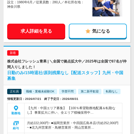
設立：1980年6月／従業員数：280人／本社所在地：
神奈川県
求人詳細を見る
気になる
株式会社フレッシュ青果 | ＼全国で拠点拡大中／2025年は全国で87名が仲
間入りしました！
日勤のみ/15時退社/原則残業なし【配送スタッフ】九州・中国
募集
正社員
職種・業種未経験OK
学歴不問
第二新卒歓迎
転勤なし
情報更新日：2026/07/21 終了予定日：2026/08/31
【九州・中国エリア募集】 【100％希望勤務地配属＆転勤な
し】 事業拡大に伴い、全エリア積極採用中…
勤務地
月給222,000円~ ■福岡営業所・中四国広島本店/月給252,000円
~ ■北九州営業所・鳥栖営業所・岡山営業所…
給与