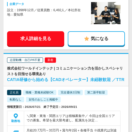
企業データ
設立：1998年12月／従業員数：6,492人／本社所在
地：愛知県
求人詳細を見る
気になる
志望動機・自己PR不要
株式会社ワールドインテック | コミュニケーション力を活かしスペシャリ
ストを目指せる環境あり
CATIA研修から始める【CADオペレーター】未経験歓迎 ／TTR
正社員
職種・業種未経験OK
完全週休2日制
第二新卒歓迎
転勤なし
女性のおしごと掲載中
情報更新日：2026/07/21 終了予定日：2026/09/21
＼関東・東海・関西エリアは積極募集中／ 今回は全国エリア
での募集。希望を最大限考慮し、配属先を決定…
勤務地
月給20.7万円～33万円＋賞与年2回＋各種手当 ※残業代は別途