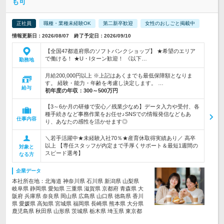
も可
正社員
職種・業種未経験OK
第二新卒歓迎
女性のおしごと掲載中
情報更新日：2026/08/07 終了予定日：2026/09/10
【全国47都道府県のソフトバンクショップ】 ★希望のエリア
で働ける！ ★U・Iターン歓迎！ 《以下…
勤務地
月給200,000円以上 ※上記はあくまでも最低保障額となりま
す。 経験・能力・年齢を考慮し決定します。 …
給与
初年度の年収：
300～500万円
【3～6か月の研修で安心／残業少なめ】データ入力や受付、各
種手続きなど事務作業をお任せ♪SNSでの情報発信などもあ
仕事内容
り、あなたの感性を活かせます◎
＼若手活躍中★未経験入社70％★産育休取得実績あり／ 高卒
以上 【専任スタッフが内定まで手厚くサポート＆最短1週間の
対象と
スピード選考】
なる方
企業データ
本社所在地：北海道 神奈川県 石川県 新潟県 山梨県
岐阜県 静岡県 愛知県 三重県 滋賀県 京都府 青森県 大
阪府 兵庫県 奈良県 岡山県 広島県 山口県 徳島県 香川
県 愛媛県 高知県 宮城県 福岡県 長崎県 熊本県 大分県
鹿児島県 秋田県 山形県 茨城県 栃木県 埼玉県 東京都