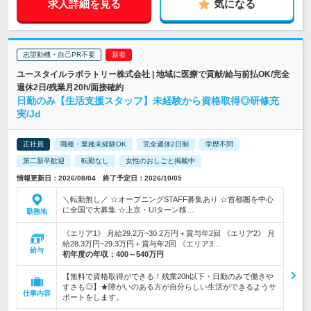
求人詳細を見る
気になる
志望動機・自己PR不要
ユースタイルラボラトリー株式会社 | 地域に医療で貢献/給与前払OK/完全
週休2日/残業月20h/面接確約
日勤のみ【生活支援スタッフ】未経験から資格取得◎研修充
実/Jd
正社員
職種・業種未経験OK
完全週休2日制
学歴不問
第二新卒歓迎
転勤なし
女性のおしごと掲載中
情報更新日：2026/08/04 終了予定日：2026/10/05
＼転勤無し／ ☆オープニングSTAFF募集あり ☆首都圏を中心
に全国で大募集 ☆上京・UIターン移…
勤務地
《エリア1》 月給29.2万~30.2万円＋賞与年2回 《エリア2》 月
給28.3万円~29.3万円＋賞与年2回 《エリア3…
給与
初年度の年収：
400～540万円
【無料で資格取得ができる！残業20h以下・日勤のみで働きや
すさも◎】★障がいのある方が自分らしい生活ができるようサ
仕事内容
ポートをします。