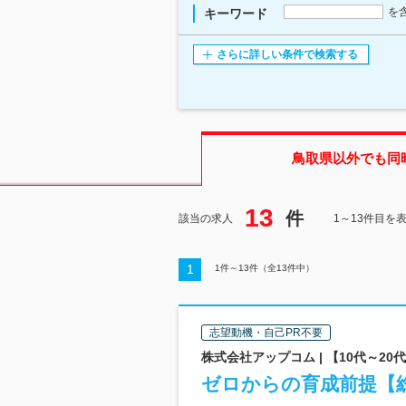
を
キーワード
さらに詳しい条件で検索する
鳥取県
以外でも同
13
件
該当の求人
1～13件目を
1
1
件～
13
件（全
13
件中）
志望動機・自己PR不要
株式会社アップコム | 【10代～2
ゼロからの育成前提【総