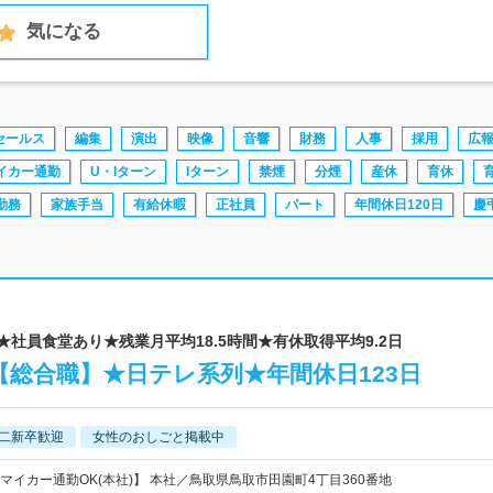
気になる
セールス
編集
演出
映像
音響
財務
人事
採用
広
イカー通勤
U・Iターン
Iターン
禁煙
分煙
産休
育休
勤務
家族手当
有給休暇
正社員
パート
年間休日120日
慶
★社員食堂あり★残業月平均18.5時間★有休取得平均9.2日
総合職】★日テレ系列★年間休日123日
二新卒歓迎
女性のおしごと掲載中
マイカー通勤OK(本社)】 本社／鳥取県鳥取市田園町4丁目360番地