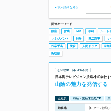
求人詳細を見る
関連キーワード
銀座
営業
MR
印刷
ルート
マネジメント
制作
第二新卒
マ
残業手当
検診
人間ドック
時短
鳥取県
志望動機・自己PR不要
日本海テレビジョン放送株式会社 | 
山陰の魅力を発信する【
正社員
職種・業種未経験OK
第
勤務地
【UIターン歓迎／