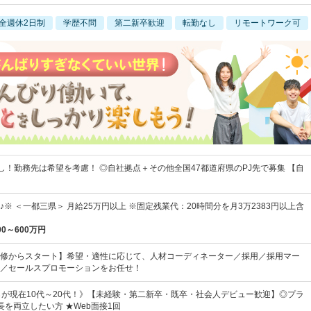
全週休2日制
学歴不問
第二新卒歓迎
転勤なし
リモートワーク可
し！勤務先は希望を考慮！ ◎自社拠点＋その他全国47都道府県のPJ先で募集 【自
※ ＜一都三県＞ 月給25万円以上 ※固定残業代：20時間分を月3万2383円以上含
00～600万円
修からスタート】希望・適性に応じて、人材コーディネーター／採用／採用マー
／セールスプロモーションをお任せ！
％が現在10代～20代！》【未経験・第二新卒・既卒・社会人デビュー歓迎】◎プラ
長を両立したい方 ★Web面接1回