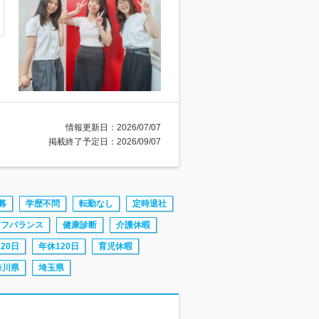
情報更新日：2026/07/07
掲載終了予定日：2026/09/07
募
学歴不問
転勤なし
定時退社
イフバランス
健康診断
介護休暇
20日
年休120日
育児休暇
奈川県
埼玉県