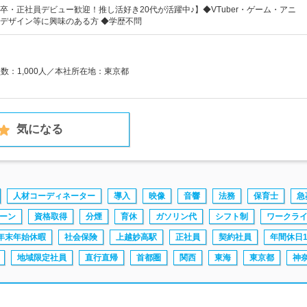
卒・正社員デビュー歓迎！推し活好き20代が活躍中♪】◆VTuber・ゲーム・アニ
デザイン等に興味のある方 ◆学歴不問
員数：1,000人／本社所在地：東京都
気になる
人材コーディネーター
導入
映像
音響
法務
保育士
急
ターン
資格取得
分煙
育休
ガソリン代
シフト制
ワークラ
年末年始休暇
社会保険
上越妙高駅
正社員
契約社員
年間休日1
地域限定社員
直行直帰
首都圏
関西
東海
東京都
神