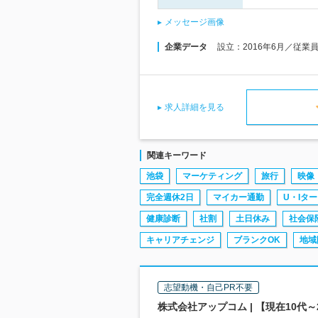
メッセージ画像
企業データ
設立：2016年6月／従業
求人詳細を見る
関連キーワード
池袋
マーケティング
旅行
映像
完全週休2日
マイカー通勤
U・Iタ
健康診断
社割
土日休み
社会保
キャリアチェンジ
ブランクOK
地域
志望動機・自己PR不要
株式会社アップコム | 【現在10代