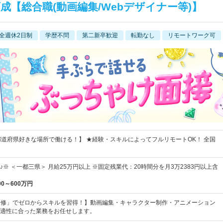
成【総合職(動画編集/Webデザイナー等)】
全週休2日制
学歴不問
第二新卒歓迎
転勤なし
リモートワーク可
都道府県好きな場所で働ける！】 ★経験・スキルによってフルリモートOK！ 全国
※ ＜一都三県＞ 月給25万円以上 ※固定残業代：20時間分を月3万2383円以上含
00～600万円
研修」でゼロからスキルを習得！】動画編集・キャラクター制作・アニメーション
適性に合った業務をお任せします。