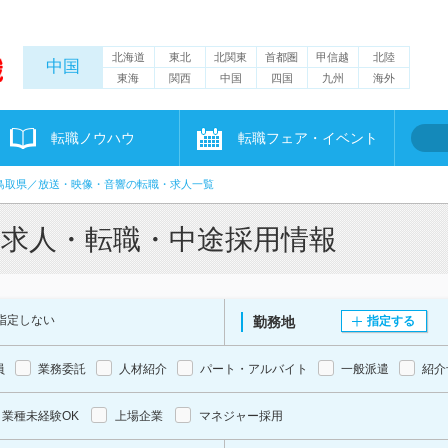
北海道
東北
北関東
首都圏
甲信越
北陸
中国
東海
関西
中国
四国
九州
海外
転職ノウハウ
転職フェア・イベント
鳥取県／放送・映像・音響の転職・求人一覧
の求人・転職・中途採用情報
指定しない
勤務地
指定する
員
業務委託
人材紹介
パート・アルバイト
一般派遣
紹介
業種未経験OK
上場企業
マネジャー採用