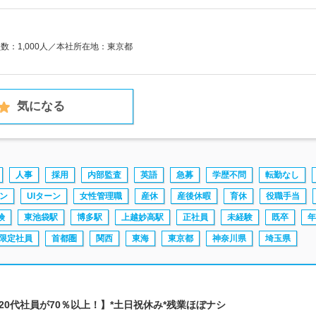
員数：1,000人／本社所在地：東京都
気になる
人事
採用
内部監査
英語
急募
学歴不問
転勤なし
ーン
UIターン
女性管理職
産休
産後休暇
育休
役職手当
険
東池袋駅
博多駅
上越妙高駅
正社員
未経験
既卒
年
限定社員
首都圏
関西
東海
東京都
神奈川県
埼玉県
～20代社員が70％以上！】*土日祝休み*残業ほぼナシ