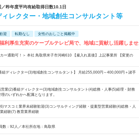
回／昨年度平均有給取得日数10.1日
ディレクター・地域創生コンサルタント等
歓迎
転勤なし
女性のおしごと掲載中
福利厚生充実のケーブルテレビ局で、地域に貢献し活躍しませ
カー通勤可！＞ 本社 鳥取県米子市河崎610 【雇入れ直後】上記事業所 【変更の
)番組ディレクター(3)地域創生コンサルタント】 月給255,000円～400,000円＋諸手
画営業(2)番組ディレクター(3)地域創生コンサルタント(4)総務・人事(5)経理・財務
備管理のいずれかへ配属となります。
)(5)(6)マスコミ業界未経験歓迎(3)コンサルティング経験・提案型営業経験(4)総務・人
経験(7) 教育業界経験
業員数：92人／本社所在地：鳥取県