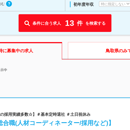
含む
特に指定しない
初年度年収
13
件
条件に合う求人
を検索する
時に募集中の求人
鳥取県
のみ
表示中
0代の採用実績多数☆】＃基本定時退社 ＃土日祝休み
合職(人材コーディネーター/採用など)】