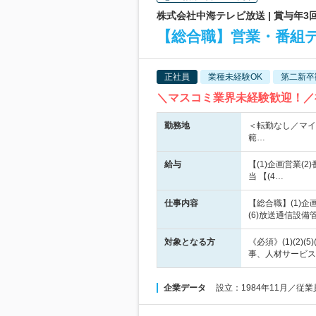
株式会社中海テレビ放送 | 賞与年3
【総合職】営業・番組
正社員
業種未経験OK
第二新卒
＼マスコミ業界未経験歓迎！／
勤務地
＜転勤なし／マイ
範…
給与
【(1)企画営業(2
当 【(4…
仕事内容
【総合職】(1)企
(6)放送通信設
対象となる方
《必須》(1)(2
事、人材サービス業
企業データ
設立：1984年11月／従