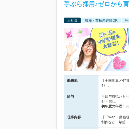
手ぶら採用♪ゼロから育
正社員
職種・業種未経験OK
完
勤務地
【全国募集／47
47…
給与
※給与前払いも可♪
む ＜関…
初年度の年収：
3
仕事内容
【「Web・動画
制作など、希望・