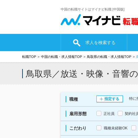
中国の転職サイトはマイナビ転職 [中国版]
求人を検索する
転職TOP
中国の転職・求人情報TOP
鳥取県の転職・求人情報TOP
鳥取県／放送・映像・音響
特に
職種
指定する
雇用形態
正社員
契約社
こだわり
職種未経験OK