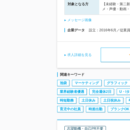
対象となる方
【未経験・第二新
メ・声優・動画・
メッセージ画像
企業データ
設立：2016年6月／従業
求人詳細を見る
関連キーワード
池袋
マーケティング
グラフィック
業界経験者優遇
完全週休2日
U・I
時短勤務
土日休み
土日祝休み
育児中の社員
時差出勤
ブランクOK
志望動機・自己PR不要