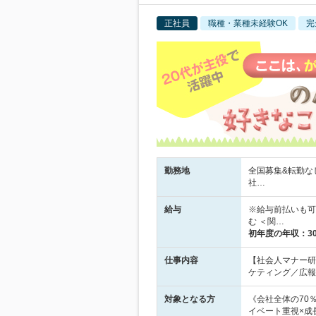
正社員
職種・業種未経験OK
完
勤務地
全国募集&転勤な
社…
給与
※給与前払いも可♪
む ＜関…
初年度の年収：
3
仕事内容
【社会人マナー研
ケティング／広報
対象となる方
《会社全体の70
イベート重視×成