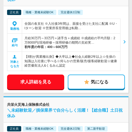
正社員
職種・業種未経験OK
完全週休2日制
全国の各支社 ※入社後3年間は、面接を受けた支社に配属 ※U・
Iターン歓迎 ※営業所長登用後は転勤…
勤務地
月給30万円～33万円＋諸手当＋成績給 ※成績給の平均月額：2
万8000円(現地研修～採用研修の期間の支給実…
給与
初年度の年収：
400～600万円
【8割が異業種出身】◆大卒以上◆社会人経験2年以上☆生保の
知識は入社後に学べる☆何らかの営業/販売/接客経験歓迎☆健康
対象と
経営優良法人&くるみん認定
なる方
求人詳細を見る
気になる
共栄火災海上保険株式会社
＼未経験歓迎／損保業界で自分らしく活躍！【総合職】土日祝
休み
正社員
職種・業種未経験OK
完全週休2日制
第二新卒歓迎