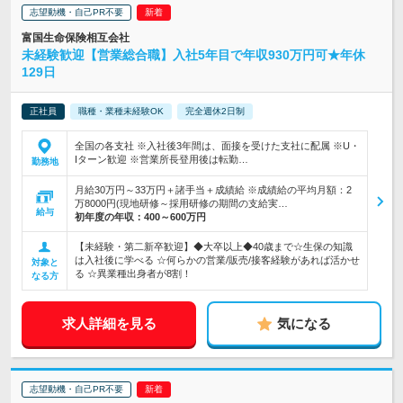
志望動機・自己PR不要
富国生命保険相互会社
未経験歓迎【営業総合職】入社5年目で年収930万円可★年休
129日
正社員
職種・業種未経験OK
完全週休2日制
全国の各支社 ※入社後3年間は、面接を受けた支社に配属 ※U・
Iターン歓迎 ※営業所長登用後は転勤…
勤務地
月給30万円～33万円＋諸手当＋成績給 ※成績給の平均月額：2
万8000円(現地研修～採用研修の期間の支給実…
給与
初年度の年収：
400～600万円
【未経験・第二新卒歓迎】◆大卒以上◆40歳まで☆生保の知識
は入社後に学べる ☆何らかの営業/販売/接客経験があれば活かせ
対象と
る ☆異業種出身者が8割！
なる方
求人詳細を見る
気になる
志望動機・自己PR不要