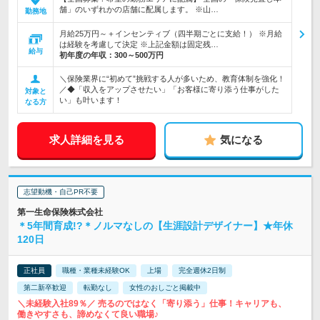
舗」のいずれかの店舗に配属します。 ※山…
勤務地
月給25万円～＋インセンティブ（四半期ごとに支給！） ※月給
は経験を考慮して決定 ※上記金額は固定残…
給与
初年度の年収：
300～500万円
＼保険業界に“初めて”挑戦する人が多いため、教育体制を強化！
／◆「収入をアップさせたい」「お客様に寄り添う仕事がした
対象と
い」も叶います！
なる方
求人詳細を見る
気になる
志望動機・自己PR不要
第一生命保険株式会社
＊5年間育成!?＊ノルマなしの【生涯設計デザイナー】★年休
120日
正社員
職種・業種未経験OK
上場
完全週休2日制
第二新卒歓迎
転勤なし
女性のおしごと掲載中
＼未経験入社89％／ 売るのではなく「寄り添う」仕事！キャリアも、
働きやすさも、諦めなくて良い職場♪