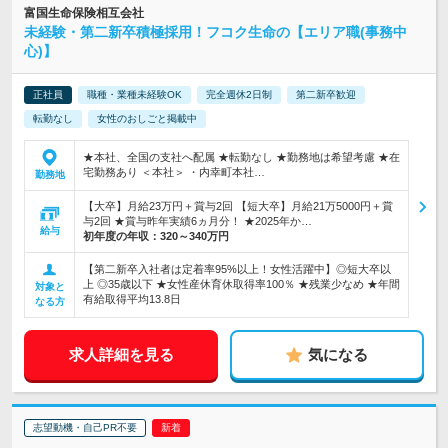
富国生命保険相互会社
未経験・第二新卒積極採用！フコク生命の【エリア職(事務中
心)】
正社員
職種・業種未経験OK
完全週休2日制
第二新卒歓迎
転勤なし
女性のおしごと掲載中
★本社、全国の支社へ配属 ★転勤なし ★勤務地は希望考慮 ★在
宅勤務あり ＜本社＞ ・内幸町本社…
勤務地
【大卒】月給23万円＋賞与2回 【短大卒】月給21万5000円＋賞
与2回 ★賞与昨年実績6ヵ月分！ ★2025年か…
給与
初年度の年収：
320～340万円
【第二新卒入社者は定着率95%以上！女性活躍中】◎短大卒以
上 ◎35歳以下 ★女性産休育休取得率100％ ★残業少なめ ★年間
対象と
有給取得平均13.8日
なる方
求人詳細を見る
気になる
志望動機・自己PR不要