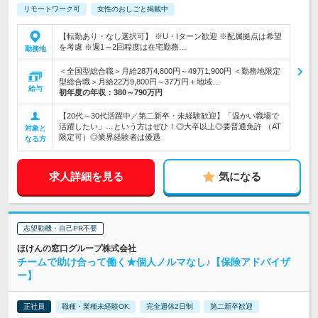
リモートワーク可
女性のおしごと掲載中
【転勤あり・なし選択可】 ※U・Iターン歓迎 ※配属拠点は希望
を考慮 ※週1～2回程度は在宅勤務…
勤務地
＜全国型総合職＞月給28万4,800円～49万1,900円 ＜勤務地限定
型総合職＞月給22万9,800円～37万円＋地域…
給与
初年度の年収：
380～790万円
【20代～30代活躍中／第二新卒・未経験歓迎】「温かい職場で
活躍したい」…という方はぜひ！◎大卒以上◎要普通免許 （AT
対象と
限定可）◎業界経験者は優遇
なる方
求人詳細を見る
気になる
志望動機・自己PR不要
ほけんの窓口グループ株式会社
チームで助け合って働く★個人ノルマなし♪【保険アドバイザ
ー】
正社員
職種・業種未経験OK
完全週休2日制
第二新卒歓迎