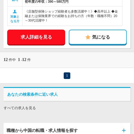
初年度の年収：
390～580万円
《店舗型保険ショップ経験者も多数活躍中！》◆高卒以上 ◆金
融または保険業界での経験をお持ちの方（年数・職種不問）20
対象と
～30代活躍中！
なる方
求人詳細を見る
気になる
12
1
12
件中
-
件
1
あなたの検索条件に近い求人
すべての求人を見る
職種から中国の転職・求人情報を探す