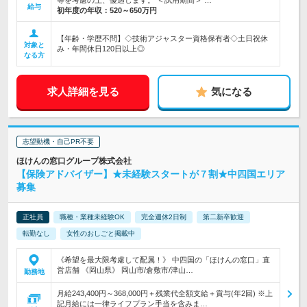
等を考慮の上、優遇します。 ＜試用期間＞ …
給与
初年度の年収：
520～650万円
【年齢・学歴不問】◇技術アジャスター資格保有者◇土日祝休
対象と
み・年間休日120日以上◎
なる方
求人詳細を見る
気になる
志望動機・自己PR不要
ほけんの窓口グループ株式会社
【保険アドバイザー】★未経験スタートが７割★中四国エリア
募集
正社員
職種・業種未経験OK
完全週休2日制
第二新卒歓迎
転勤なし
女性のおしごと掲載中
《希望を最大限考慮して配属！》 中四国の「ほけんの窓口」直
営店舗 《岡山県》 岡山市/倉敷市/津山…
勤務地
月給243,400円～368,000円＋残業代全額支給＋賞与(年2回) ※上
記月給には一律ライフプラン手当を含みま…