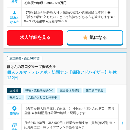
給与
初年度の年収：
390～580万円
【70％以上が未経験入社／保険の知識や営業経験は不問】◆
「誰かの役に立ちたい」という気持ちがある方を歓迎します★2
対象と
0～30代活躍中★定着率94.5％
なる方
求人詳細を見る
気になる
志望動機・自己PR不要
ほけんの窓口グループ株式会社
個人ノルマ・テレアポ・訪問ナシ【保険アドバイザー】年休
122日
正社員
職種・業種未経験OK
完全週休2日制
第二新卒歓迎
転勤なし
女性のおしごと掲載中
《希望を最大限考慮して配属！》 全国の「ほけんの窓口」直営
店舗 ★初期配属は希望の地域に配属します…
勤務地
月給243,400円～368,000円＋残業代全額支給＋賞与(年2回) ※上
記月給には一律ライフプラン手当を含みま…
給与