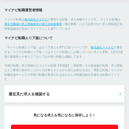
マイナビ転職運営者情報
マイナビ転職は
株式会社マイナビ
が運営する転職・求人情報サイトです。 マイナビ転職は、
厚生労働省の求人情報提供の適正化推進事業
（委託事業）により設置された求人情報適正化
推進協議会が定めたガイドラインを遵守しています。
マイナビ転職エリア版について
「マイナビ転職エリア版」はエリア求人を専門に扱うページです。
株式会社マイナビ
が運営
する「マイナビ転職エリア版」にはマイナビ転職にしか載っていない求人も多数。8月4日更
新の新着求人や各エリアならではの求人特集も掲載してます。
中国の転職・求人情報ならマイナビ転職【中国版】。鳥取県／その他金融の転職・求人情報
などご希望の条件やこだわりの仕事スタイルから求人を探せるほか、豊富な転職ノウハウや
転職支援サービスで中国で転職を希望されるみなさんの転職活動を応援する転職サイトで
す。
最近見た求人を確認する
気になる求人を気になるに保存しよう！