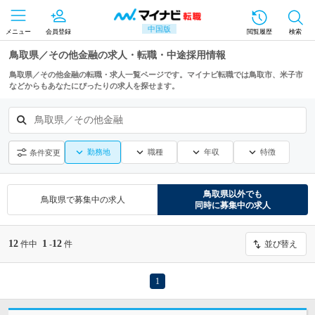
中国版
メニュー
会員登録
閲覧履歴
検索
鳥取県／その他金融の求人・転職・中途採用情報
鳥取県／その他金融の転職・求人一覧ページです。マイナビ転職では鳥取市、米子市
などからもあなたにぴったりの求人を探せます。
鳥取県／その他金融
勤務地
職種
年収
特徴
条件変更
鳥取県
以外でも
鳥取県
で募集中の求人
同時に募集中の求人
12
1
12
件中
-
件
並び替え
1