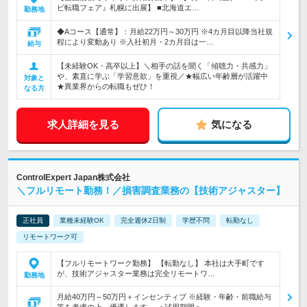
ビ転職フェア』札幌に出展】 ■北海道エ…
勤務地
◆Aコース【通常】：月給22万円～30万円 ※4カ月目以降当社規
程により変動あり ※入社初月・2カ月目は一…
給与
【未経験OK・高卒以上】＼相手の話を聞く「傾聴力・共感力」
や、素直に学ぶ「学習意欲」を重視／★幅広い年齢層が活躍中
対象と
★異業界からの転職もぜひ！
なる方
求人詳細を見る
気になる
ControlExpert Japan株式会社
＼フルリモート勤務！／損害調査業務の【技術アジャスター】
正社員
業種未経験OK
完全週休2日制
学歴不問
転勤なし
リモートワーク可
【フルリモートワーク勤務】 【転勤なし】 本社は大手町です
が、技術アジャスター業務は完全リモートワ…
勤務地
月給40万円～50万円＋インセンティブ ※経験・年齢・前職給与