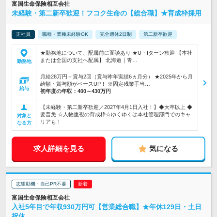
富国生命保険相互会社
未経験・第二新卒歓迎！フコク生命の【総合職】★育成枠採用
正社員
職種・業種未経験OK
完全週休2日制
第二新卒歓迎
★勤務地について、配属前に面談あり ★U・Iターン歓迎 【本社
または全国の支社へ配属】 北海道｜青…
勤務地
月給28万円＋賞与2回（賞与昨年実績6ヵ月分） ★2025年から月
給額・賞与額がベースUP！ ※固定残業手当…
給与
初年度の年収：
400～430万円
【未経験・第二新卒歓迎／2027年4月1日入社！】◆大卒以上 ◆
要普免 ☆人物重視の育成枠☆ゆくゆくは本社管理部門でのキャ
対象と
リアも！
なる方
求人詳細を見る
気になる
志望動機・自己PR不要
富国生命保険相互会社
入社5年目で年収930万円可【営業総合職】★年休129日・土日
祝休