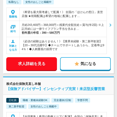
転勤なし
女性のおしごと掲載中
《希望を最大限考慮して配属！》 全国の「ほけんの窓口」直営
店舗 ★初期配属は希望の地域に配属します…
勤務地
月給243,400円～368,000円＋残業代全額支給＋賞与(年2回) ※上
記月給には一律ライフプラン手当を含みま…
給与
初年度の年収：
390～580万円
《必須の経験はありません！》【業界未経験・第二新卒歓迎】
【20～30代活躍中】◆チームでサポートしあうから、定着率は9
対象と
4％！◆人柄重視の採用です
なる方
求人詳細を見る
気になる
株式会社保険見直し本舗
【保険アドバイザー】インセンティブ充実！来店型反響営業
正社員
職種・業種未経験OK
完全週休2日制
学歴不問
第二新卒歓迎
女性のおしごと掲載中
【全国募集！希望の勤務エリアに配属】 全国の「保険見直し本