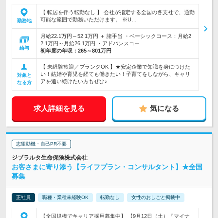
【 転居を伴う転勤なし 】 会社が指定する全国の各支社で、通勤
可能な範囲で勤務いただけます。 ※U…
勤務地
月給22.1万円～52.1万円 ＋ 諸手当 ・ベーシックコース：月給2
2.1万円～月給26.1万円 ・アドバンスコー…
給与
初年度の年収：
265～801万円
【 未経験歓迎／ブランクOK 】★安定企業で知識を身につけた
い！結婚や育児を経ても働きたい！子育てをしながら、キャリ
対象と
アを追い続けたい方もぜひ♪
なる方
求人詳細を見る
気になる
志望動機・自己PR不要
ジブラルタ生命保険株式会社
お客さまに寄り添う【ライフプラン・コンサルタント】★全国
募集
正社員
職種・業種未経験OK
転勤なし
女性のおしごと掲載中
【全国規模でキャリア採用募集中】 【9月12日（土）『マイナ