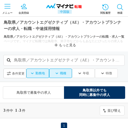
中国版
メニュー
会員登録
閲覧履歴
検索
鳥取県／アカウントエグゼクティブ（AE）・アカウントプランナ
ーの求人・転職・中途採用情報
鳥取県／アカウントエグゼクティブ（AE）・アカウントプランナーの転職・求人一覧
ページです。マイナビ転職では鳥取市、米子市などからもあなたにぴったりの求人を
もっと見る
探せます。
鳥取県／アカウントエグゼクティブ（AE）・アカウントプランナー
勤務地
職種
年収
特徴
条件変更
鳥取県
以外でも
鳥取県
で募集中の求人
同時に募集中の求人
3
1
3
件中
-
件
並び替え
1