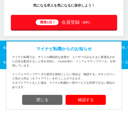
気になる求人を気になるに保存しよう！
会員登録
簡単1分！
（無料）
転職TOP
中国の転職・求人情報TOP
鳥取県の転職・求人情報TOP
鳥取県
マイナビ転職からのお知らせ
マイナビ転職では、サイトの継続的な改善や、ユーザーのみなさまに最適化され
た広告を配信すること等を目的に、Cookie等の「インフォマティブデータ」を利
転職TOP
クリエイティブから探す
クリエイティブの転職・求人情報一覧
用しています。
インフォマティブデータの提供を無効にしたい場合は「確認する」ボタンのリン
ク先から停止（オプトアウト）を行うことができます。
※オプトアウトをした場合、マイナビ転職の一部サービスを利用できない場合が
あります。
TOPページへ
閉じる
確認する
(c) Mynavi Corporation