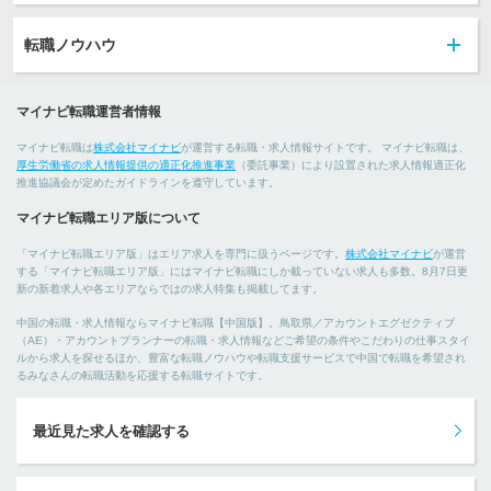
転職ノウハウ
マイナビ転職運営者情報
マイナビ転職は
株式会社マイナビ
が運営する転職・求人情報サイトです。 マイナビ転職は、
厚生労働省の求人情報提供の適正化推進事業
（委託事業）により設置された求人情報適正化
推進協議会が定めたガイドラインを遵守しています。
マイナビ転職エリア版について
「マイナビ転職エリア版」はエリア求人を専門に扱うページです。
株式会社マイナビ
が運営
する「マイナビ転職エリア版」にはマイナビ転職にしか載っていない求人も多数。8月7日更
新の新着求人や各エリアならではの求人特集も掲載してます。
中国の転職・求人情報ならマイナビ転職【中国版】。鳥取県／アカウントエグゼクティブ
（AE）・アカウントプランナーの転職・求人情報などご希望の条件やこだわりの仕事スタイ
ルから求人を探せるほか、豊富な転職ノウハウや転職支援サービスで中国で転職を希望され
るみなさんの転職活動を応援する転職サイトです。
最近見た求人を確認する