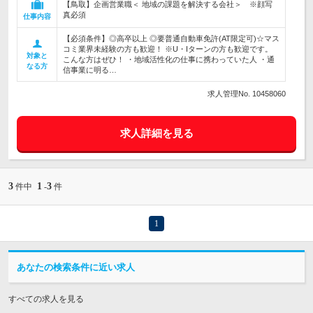
【鳥取】企画営業職＜ 地域の課題を解決する会社＞ ※顔写
真必須
仕事内容
【必須条件】◎高卒以上 ◎要普通自動車免許(AT限定可)☆マス
コミ業界未経験の方も歓迎！ ※U・Iターンの方も歓迎です。
対象と
こんな方はぜひ！ ・地域活性化の仕事に携わっていた人 ・通
なる方
信事業に明る…
求人管理No. 10458060
求人詳細を見る
3
1
3
件中
-
件
1
あなたの検索条件に近い求人
すべての求人を見る