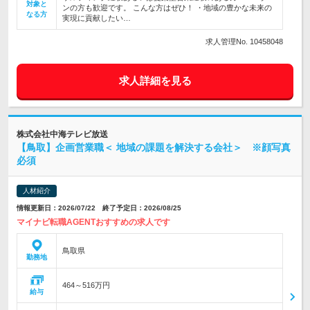
対象と
ンの方も歓迎です。 こんな方はぜひ！ ・地域の豊かな未来の
なる方
実現に貢献したい…
求人管理No. 10458048
求人詳細を見る
株式会社中海テレビ放送
【鳥取】企画営業職＜ 地域の課題を解決する会社＞ ※顔写真
必須
人材紹介
情報更新日：2026/07/22 終了予定日：2026/08/25
マイナビ転職AGENTおすすめの求人です
鳥取県
勤務地
464～516万円
給与