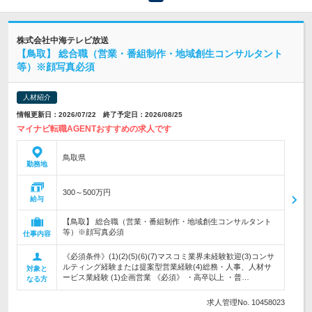
株式会社中海テレビ放送
【鳥取】 総合職（営業・番組制作・地域創生コンサルタント
等）※顔写真必須
人材紹介
情報更新日：2026/07/22 終了予定日：2026/08/25
マイナビ転職AGENTおすすめの求人です
鳥取県
勤務地
300～500万円
給与
【鳥取】 総合職（営業・番組制作・地域創生コンサルタント
等）※顔写真必須
仕事内容
《必須条件》(1)(2)(5)(6)(7)マスコミ業界未経験歓迎(3)コンサ
ルティング経験または提案型営業経験(4)総務・人事、人材サ
対象と
ービス業経験 (1)企画営業 《必須》 ・高卒以上 ・普…
なる方
求人管理No. 10458023