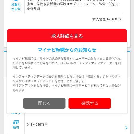
推進、業務改善活動の経験 ■サプライチェーン・製造に関する
対象と
基礎知識
なる方
求人管理No. 486769
求人詳細を見る
マイナビ転職からのお知らせ
マイナビ転職では、サイトの継続的な改善や、ユーザーのみなさまに最適化され
株式会社セイエル
た広告を配信すること等を目的に、Cookie等の「インフォマティブデータ」を利
【島根西】業界未経験歓迎 ルート営業／東証プライムG／年休
用しています。
120日・残業月20
インフォマティブデータの提供を無効にしたい場合は「確認する」ボタンのリン
ク先から停止（オプトアウト）を行うことができます。
人材紹介
※オプトアウトをした場合、マイナビ転職の一部サービスを利用できない場合が
あります。
情報更新日：2026/07/22 終了予定日：2026/08/25
マイナビ転職AGENTおすすめの求人です
閉じる
確認する
島根県
勤務地
342～396万円
給与