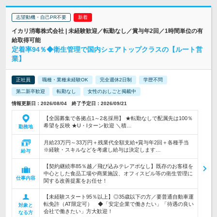
志望動機・自己PR不要
イカリ消毒株式会社 | 未経験歓迎／転勤なし／賞与年2回／1時間単位の有
給取得可能
定着率94％◆衛生管理で国内シェアトップクラスの【ルート営
業】
正社員
職種・業種未経験OK
完全週休2日制
学歴不問
第二新卒歓迎
転勤なし
女性のおしごと掲載中
情報更新日：2026/08/04 終了予定日：2026/09/21
【全国募集で各拠点1～2名採用】 ★転勤なしで配属先は100％
希望を反映 ★U・Iターン歓迎 ＼積…
勤務地
月給23万円～33万円＋残業代全額支給+賞与年2回＋各種手当
※経験・スキルなどを考慮し給与は決定します…
給与
【契約継続率85％越／飛び込みテレアポなし】既存のお客様を
中心とした食品工場や商業施設、オフィスビル等の衛生管理に
仕事内容
関する改善提案をお任せ！
【未経験スタート95％以上】◎35歳以下の方／要普通自動車運
転免許（AT限定可） ◆「安定企業で働きたい」「待遇の良い
対象と
会社で働きたい」方大歓迎！
なる方