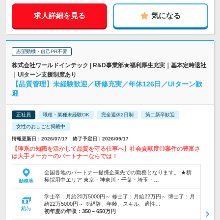
求人詳細を見る
気になる
志望動機・自己PR不要
株式会社ワールドインテック | R&D事業部★福利厚生充実｜基本定時退社
｜UIターン支援制度あり
【品質管理】未経験歓迎／研修充実／年休126日／UIターン歓
迎
正社員
職種・業種未経験OK
完全週休2日制
第二新卒歓迎
女性のおしごと掲載中
情報更新日：2026/07/17 終了予定日：2026/09/17
【理系の知識を活かして品質を守る仕事へ】社会貢献度◎案件の豊富さ
は大手メーカーのパートナーならでは！
全国各地のパートナー提携企業先での勤務となります。 ★積
極採用中エリア 東京・神奈川・千葉・埼玉・…
勤務地
学士卒：月給20万5000円～ 修士了：月給22万円～ 博士了：月
給22万5000円～ ※経験、年齢、スキル、適性…
給与
初年度の年収：
350～650万円