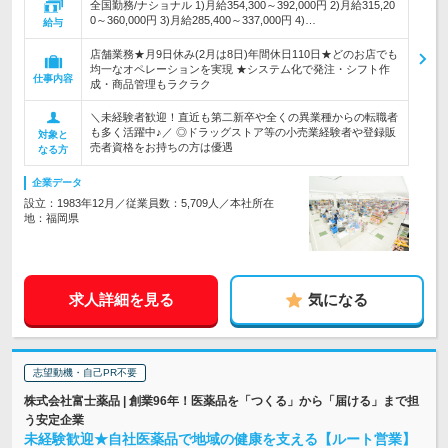
全国勤務/ナショナル 1)月給354,300～392,000円 2)月給315,20
0～360,000円 3)月給285,400～337,000円 4)…
給与
店舗業務★月9日休み(2月は8日)年間休日110日★どのお店でも
均一なオペレーションを実現 ★システム化で発注・シフト作
仕事内容
成・商品管理もラクラク
＼未経験者歓迎！直近も第二新卒や全くの異業種からの転職者
も多く活躍中♪／ ◎ドラッグストア等の小売業経験者や登録販
対象と
売者資格をお持ちの方は優遇
なる方
企業データ
設立：1983年12月／従業員数：5,709人／本社所在
地：福岡県
求人詳細を見る
気になる
志望動機・自己PR不要
株式会社富士薬品 | 創業96年！医薬品を「つくる」から「届ける」まで担
う安定企業
未経験歓迎★自社医薬品で地域の健康を支える【ルート営業】