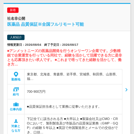
社名非公開
医薬品 品質保証※全国フルリモート可能
人材紹介
情報更新日：2026/08/04 終了予定日：2026/08/17
■アンメットニーズの医薬品開発を行うオンリーワン企業です。少数精
鋭で企業運営を行っている同社で、経験を活かして活躍できる方に是非
とも応募頂きたい求人です。 ■これまで培ってきた経験を活かして、働
き方…
東京都、北海道、青森県、岩手県、宮城県、秋田県、山形県、
福…
勤務地
700-900万円
給与
■品質保証担当者として業務に従事いただきます。
仕事内容
下記全てに該当される方 ■大卒以上 ■製薬会社又はCMO・CR
Oにおいて、製剤製造及び市販品の品質保証業務（GMP・GQ
対象と
P）の経験 5 年以上 ■英語で外国製造所とメールでの交信がで
なる方
き、口頭…