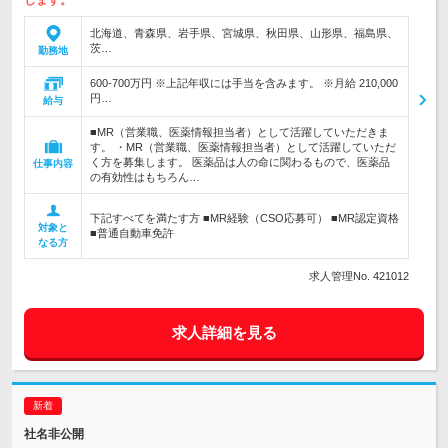
します。
北海道、青森県、岩手県、宮城県、秋田県、山形県、福島県、
茨…
勤務地
600-700万円 ※上記年収には手当を含みます。 ※月給 210,000
円…
給与
■MR（営業職、医薬情報担当者）として活躍していただきま
す。 ・MR（営業職、医薬情報担当者）として活躍していただ
く方を募集します。 医薬品は人の命に関わるもので、医薬品
仕事内容
の有効性はもちろん…
下記すべてを満たす方 ■MR経験（CSO応募可） ■MR認定資格
対象と
■普通自動車免許
なる方
求人管理No. 421012
求人詳細を見る
社名非公開