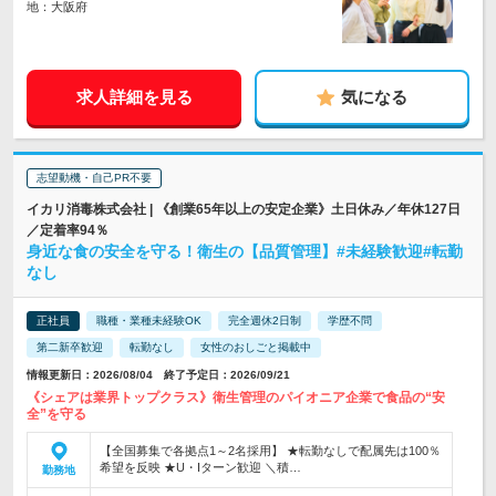
地：大阪府
求人詳細を見る
気になる
志望動機・自己PR不要
イカリ消毒株式会社 | 《創業65年以上の安定企業》土日休み／年休127日
／定着率94％
身近な食の安全を守る！衛生の【品質管理】#未経験歓迎#転勤
なし
正社員
職種・業種未経験OK
完全週休2日制
学歴不問
第二新卒歓迎
転勤なし
女性のおしごと掲載中
情報更新日：2026/08/04 終了予定日：2026/09/21
《シェアは業界トップクラス》衛生管理のパイオニア企業で食品の“安
全”を守る
【全国募集で各拠点1～2名採用】 ★転勤なしで配属先は100％
希望を反映 ★U・Iターン歓迎 ＼積…
勤務地