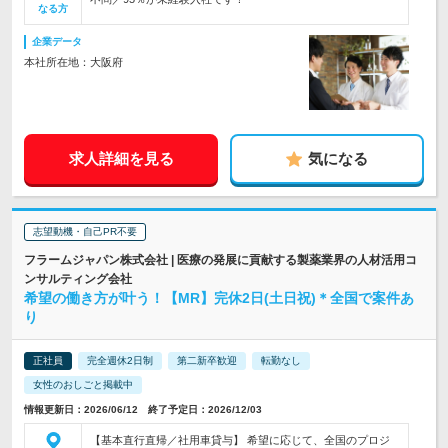
なる方
企業データ
本社所在地：大阪府
求人詳細を見る
気になる
志望動機・自己PR不要
フラームジャパン株式会社 | 医療の発展に貢献する製薬業界の人材活用コ
ンサルティング会社
希望の働き方が叶う！【MR】完休2日(土日祝)＊全国で案件あ
り
正社員
完全週休2日制
第二新卒歓迎
転勤なし
女性のおしごと掲載中
情報更新日：2026/06/12 終了予定日：2026/12/03
【基本直行直帰／社用車貸与】 希望に応じて、全国のプロジ