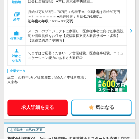
は会社全額負担】 ■本社 東京都中央区築…
勤務地
月給41万6,667円～70万円＋各種手当 《経験者は月給60万円
～》 ＝＝＝＝＝＝ ■未経験者：月給41万6,667…
給与
初年度の年収：
600～900万円
メーカーのプロジェクトに参画し、医療従事者に向けた製品説
明や情報提供をお任せ【資格取得支援＆教育サポート多数】
仕事内容
【派遣契約満了率96％】
＼まずはご応募ください！／営業経験、医療従事経験、コミュ
対象と
ニケーション能力のある方大歓迎◎
なる方
企業データ
設立：2019年5月／従業員数：555人／本社所在地：
東京都
求人詳細を見る
気になる
志望動機・自己PR不要
株式会社BREXA Advan | 研究職への再挑戦＆リスタートを応援！◎*年