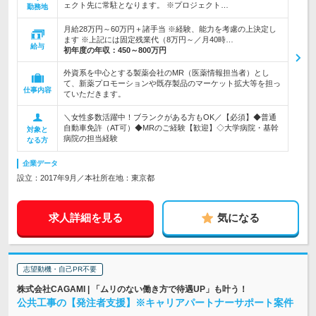
ェクト先に常駐となります。 ※プロジェクト…
勤務地
月給28万円～60万円＋諸手当 ※経験、能力を考慮の上決定し
ます ※上記には固定残業代（8万円～／月40時…
給与
初年度の年収：
450～800万円
外資系を中心とする製薬会社のMR（医薬情報担当者）とし
て、新薬プロモーションや既存製品のマーケット拡大等を担っ
仕事内容
ていただきます。
＼女性多数活躍中！ブランクがある方もOK／【必須】◆普通
自動車免許（AT可）◆MRのご経験【歓迎】◇大学病院・基幹
対象と
病院の担当経験
なる方
企業データ
設立：2017年9月／本社所在地：東京都
求人詳細を見る
気になる
志望動機・自己PR不要
株式会社CAGAMI | 「ムリのない働き方で待遇UP」も叶う！
公共工事の【発注者支援】※キャリアパートナーサポート案件