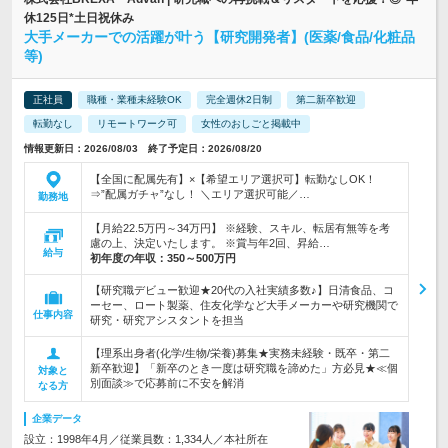
休125日*土日祝休み
大手メーカーでの活躍が叶う【研究開発者】(医薬/食品/化粧品
等)
正社員
職種・業種未経験OK
完全週休2日制
第二新卒歓迎
転勤なし
リモートワーク可
女性のおしごと掲載中
情報更新日：2026/08/03 終了予定日：2026/08/20
【全国に配属先有】×【希望エリア選択可】転勤なしOK！
⇒”配属ガチャ”なし！ ＼エリア選択可能／…
勤務地
【月給22.5万円～34万円】 ※経験、スキル、転居有無等を考
慮の上、決定いたします。 ※賞与年2回、昇給…
給与
初年度の年収：
350～500万円
【研究職デビュー歓迎★20代の入社実績多数♪】日清食品、コ
ーセー、ロート製薬、住友化学など大手メーカーや研究機関で
仕事内容
研究・研究アシスタントを担当
【理系出身者(化学/生物/栄養)募集★実務未経験・既卒・第二
新卒歓迎】「新卒のとき一度は研究職を諦めた」方必見★≪個
対象と
別面談≫で応募前に不安を解消
なる方
企業データ
設立：1998年4月／従業員数：1,334人／本社所在