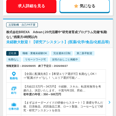
求人詳細を見る
気になる
志望動機・自己PR不要
株式会社BREXA Advan | 20代活躍中*研究者育成プログラム完備*転勤
なし*残業月4時間以内
未経験大歓迎！【研究アシスタント】(医薬/化学/食品/化粧品等)
正社員
職種・業種未経験OK
完全週休2日制
第二新卒歓迎
転勤なし
リモートワーク可
女性のおしごと掲載中
情報更新日：2026/08/05 終了予定日：2026/08/27
【全国に配属先有】×【希望エリア選択可】転勤なしOK！
⇒”配属ガチャ”なし！ ＼エリア選択可能／…
勤務地
【月給22.5万円～34万円】 ※経験、スキル、転居有無等を考
慮の上、決定いたします。 ※賞与年2回、昇給…
給与
初年度の年収：
350～500万円
【まずはオーダーメイドの研修からスタート！】基礎を学んだ
後、日清食品、武田薬品工業、ロート製薬、コーセーなどで研
仕事内容
究・研究アシスタントを担当