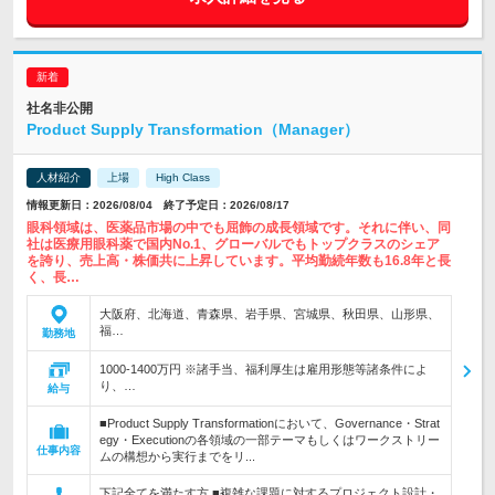
社名非公開
Product Supply Transformation（Manager）
人材紹介
上場
High Class
情報更新日：2026/08/04 終了予定日：2026/08/17
眼科領域は、医薬品市場の中でも屈飾の成長領域です。それに伴い、同
社は医療用眼科薬で国内No.1、グローバルでもトップクラスのシェア
を誇り、売上高・株価共に上昇しています。平均勤続年数も16.8年と長
く、長…
大阪府、北海道、青森県、岩手県、宮城県、秋田県、山形県、
福…
勤務地
1000-1400万円 ※諸手当、福利厚生は雇用形態等諸条件によ
り、…
給与
■Product Supply Transformationにおいて、Governance・Strat
egy・Executionの各領域の一部テーマもしくはワークストリー
仕事内容
ムの構想から実行までをリ...
下記全てを満たす方 ■複雑な課題に対するプロジェクト設計・