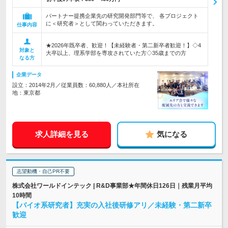
パートナー提携企業先の研究開発部門等で、 各プロジェクト
に＜研究者＞として関わっていただきます。
仕事内容
★2026年既卒者、歓迎！【未経験者・第二新卒者歓迎！】◇4
対象と
大卒以上、理系学部を専攻されていた方◇35歳までの方
なる方
企業データ
設立：2014年2月／従業員数：60,880人／本社所在
地：東京都
求人詳細を見る
気になる
志望動機・自己PR不要
株式会社ワールドインテック | R&D事業部★年間休日126日｜残業月平均
10時間
【バイオ系研究者】充実の入社後研修アリ／未経験・第二新卒
歓迎