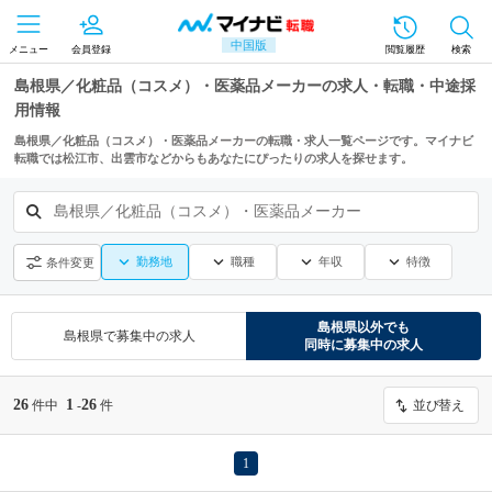
中国版
メニュー
会員登録
閲覧履歴
検索
島根県／化粧品（コスメ）・医薬品メーカーの求人・転職・中途採
用情報
島根県／化粧品（コスメ）・医薬品メーカーの転職・求人一覧ページです。マイナビ
転職では松江市、出雲市などからもあなたにぴったりの求人を探せます。
島根県／化粧品（コスメ）・医薬品メーカー
勤務地
職種
年収
特徴
条件変更
島根県
以外でも
島根県
で募集中の求人
同時に募集中の求人
26
1
26
件中
-
件
並び替え
1