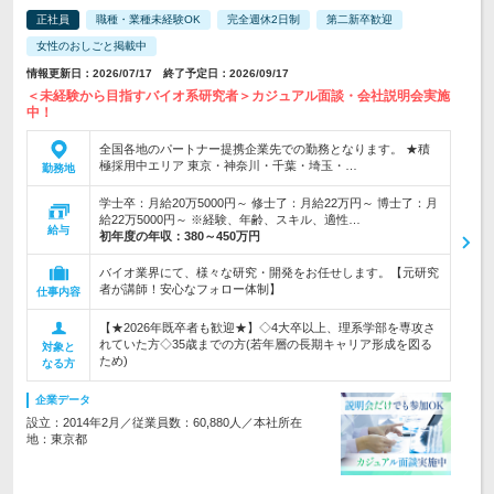
正社員
職種・業種未経験OK
完全週休2日制
第二新卒歓迎
女性のおしごと掲載中
情報更新日：2026/07/17 終了予定日：2026/09/17
＜未経験から目指すバイオ系研究者＞カジュアル面談・会社説明会実施
中！
全国各地のパートナー提携企業先での勤務となります。 ★積
極採用中エリア 東京・神奈川・千葉・埼玉・…
勤務地
学士卒：月給20万5000円～ 修士了：月給22万円～ 博士了：月
給22万5000円～ ※経験、年齢、スキル、適性…
給与
初年度の年収：
380～450万円
バイオ業界にて、様々な研究・開発をお任せします。【元研究
者が講師！安心なフォロー体制】
仕事内容
【★2026年既卒者も歓迎★】◇4大卒以上、理系学部を専攻さ
れていた方◇35歳までの方(若年層の長期キャリア形成を図る
対象と
ため)
なる方
企業データ
設立：2014年2月／従業員数：60,880人／本社所在
地：東京都