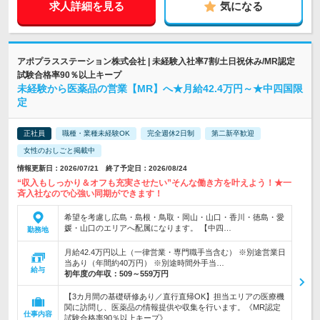
求人詳細を見る
気になる
アポプラスステーション株式会社 | 未経験入社率7割/土日祝休み/MR認定
試験合格率90％以上キープ
未経験から医薬品の営業【MR】へ★月給42.4万円～★中四国限
定
正社員
職種・業種未経験OK
完全週休2日制
第二新卒歓迎
女性のおしごと掲載中
情報更新日：2026/07/21 終了予定日：2026/08/24
“収入もしっかり＆オフも充実させたい”そんな働き方を叶えよう！★一
斉入社なので心強い同期ができます！
希望を考慮し広島・島根・鳥取・岡山・山口・香川・徳島・愛
媛・山口のエリアへ配属になります。 【中四…
勤務地
月給42.4万円以上（一律営業・専門職手当含む） ※別途営業日
当あり（年間約40万円） ※別途時間外手当…
給与
初年度の年収：
509～559万円
【3カ月間の基礎研修あり／直行直帰OK】担当エリアの医療機
関に訪問し、医薬品の情報提供や収集を行います。《MR認定
仕事内容
試験合格率90％以上キープ》