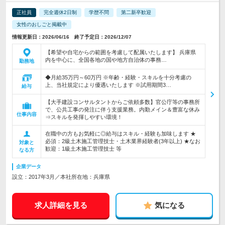
正社員
完全週休2日制
学歴不問
第二新卒歓迎
女性のおしごと掲載中
情報更新日：2026/06/16 終了予定日：2026/12/07
【希望や自宅からの範囲を考慮して配属いたします】 兵庫県
内を中心に、全国各地の国や地方自治体の事務…
勤務地
◆月給35万円～60万円 ※年齢・経験・スキルを十分考慮の
上、当社規定により優遇いたします ※試用期間3…
給与
【大手建設コンサルタントからご依頼多数】官公庁等の事務所
で、公共工事の発注に伴う支援業務。内勤メイン＆豊富な休み
仕事内容
⇒スキルを発揮しやすい環境！
在職中の方もお気軽に◎給与はスキル・経験も加味します ★
必須：2級土木施工管理技士・土木業界経験者(3年以上) ★なお
対象と
歓迎：1級土木施工管理技士 等
なる方
企業データ
設立：2017年3月／本社所在地：兵庫県
求人詳細を見る
気になる