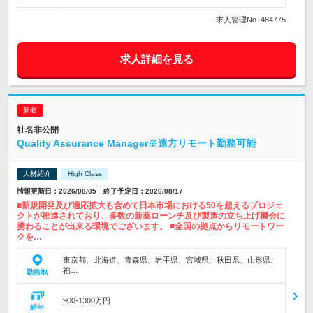
求人管理No. 484775
求人詳細を見る
社名非公開
Quality Assurance Manager※遠方リモート勤務可能
人材紹介
High Class
情報更新日：2026/08/05 終了予定日：2026/08/17
■新規開発及び適応拡大も含めて日本市場における50を超えるプロジェ
クトが推進されており、多数の新薬ローンチ及び製造の立ち上げ機会に
携わることが出来る環境でございます。 ■全国の拠点からリモートワー
クを…
東京都、北海道、青森県、岩手県、宮城県、秋田県、山形県、
福…
勤務地
900-1300万円
給与