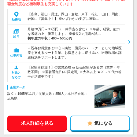
職金制度など福利厚生も充実しています
【広島、福山・尾道、岡山・倉敷、米子、松江、山口、周南、
岩国にて募集中！】 ※いずれかの支店に通勤…
勤務地
月給28万円～33万円（一律手当を含む） ※年齢、経験、能力
を考慮の上、優遇します。 ※最長2ヶ月間の試…
給与
初年度の年収：
400～500万円
＜既存お得意さま中心＞病院・薬局のパートナーとして地域医
療を支えるルート営業。お得意さまに寄り添い、医療現場の課
仕事内容
題解決をサポートします。
【経験者歓迎！】◎営業経験 or 販売経験がある方（業界・年
数不問） ※要普通免許(AT限定可) ※大卒以上 ★20～30代の若
対象と
手が活躍中です！
なる方
企業データ
設立：1965年11月／従業員数：856人／本社所在地：
広島県
求人詳細を見る
気になる