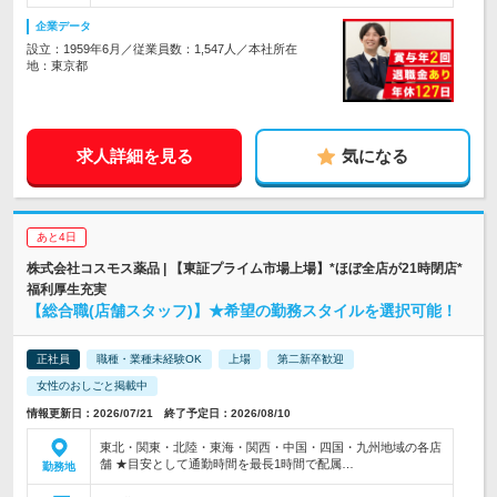
企業データ
設立：1959年6月／従業員数：1,547人／本社所在
地：東京都
求人詳細を見る
気になる
あと4日
株式会社コスモス薬品 | 【東証プライム市場上場】*ほぼ全店が21時閉店*
福利厚生充実
【総合職(店舗スタッフ)】★希望の勤務スタイルを選択可能！
正社員
職種・業種未経験OK
上場
第二新卒歓迎
女性のおしごと掲載中
情報更新日：2026/07/21 終了予定日：2026/08/10
東北・関東・北陸・東海・関西・中国・四国・九州地域の各店
舗 ★目安として通勤時間を最長1時間で配属…
勤務地