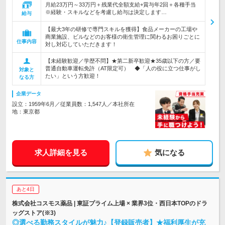
月給23万円～33万円＋残業代全額支給+賞与年2回＋各種手当
※経験・スキルなどを考慮し給与は決定します…
給与
【最大3年の研修で専門スキルを獲得】食品メーカーの工場や
商業施設、ビルなどのお客様の衛生管理に関わるお困りごとに
仕事内容
対し対応していただきます！
【未経験歓迎／学歴不問】★第二新卒歓迎★35歳以下の方／要
普通自動車運転免許（AT限定可） ◆「人の役に立つ仕事がし
対象と
たい」という方歓迎！
なる方
企業データ
設立：1959年6月／従業員数：1,547人／本社所在
地：東京都
求人詳細を見る
気になる
あと4日
株式会社コスモス薬品 | 東証プライム上場 × 業界3位・西日本TOPのドラ
ッグストア(※3)
◎選べる勤務スタイルが魅力♪【登録販売者】★福利厚生が充