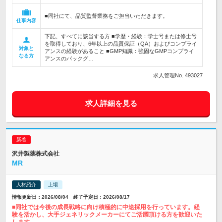
■同社にて、品質監督業務をご担当いただきます。
仕事内容
下記、すべてに該当する方 ■学歴・経験：学士号または修士号
を取得しており、6年以上の品質保証（QA）およびコンプライ
対象と
アンスの経験があること ■GMP知識：強固なGMPコンプライ
なる方
アンスのバックグ…
求人管理No. 493027
求人詳細を見る
沢井製薬株式会社
MR
人材紹介
上場
情報更新日：2026/08/04 終了予定日：2026/08/17
■同社では今後の成長戦略に向け積極的に中途採用を行っています。経
験を活かし、大手ジェネリックメーカーにてご活躍頂ける方を歓迎いた