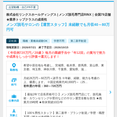
志望動機・自己PR不要
株式会社リンクスホールディングス | メンズ脱毛専門店RINX｜全国79店舗
★業界トップクラスの成長性
メンズ脱毛サロンの【運営スタッフ】未経験でも月収40～80万
円可
正社員
職種・業種未経験OK
学歴不問
第二新卒歓迎
情報更新日：2026/07/21 終了予定日：2026/10/15
《 年収例720万円／28歳 》毎月の業績手当や「年12回」の賞与で努力
や成果をしっかり評価⇒還元します！
希望や居住地を考慮し、宮城県、栃木県、群馬県、富山県、東
京都、埼玉県、神奈川県、千葉県、愛知県、滋…
勤務地
月給26万円～60万円＋諸手当 ※年齢、経験、能力を考慮の
上、優遇します。 ※固定残業代40,000円～（25…
給与
初年度の年収：
360～720万円
【 最短2年で店長昇格可◎ 】メンズ脱毛専門店にて、脱毛施
術・カウンセリングや受付などのサロン運営全般を担当 ★残
仕事内容
業月15時間 ★有休実績10日/年
【 100％男性スタッフ 】第二新卒・ブランク歓迎／学歴・職歴
対象と
不問／95％が未経験入社です！