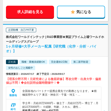
求人詳細を見る
気になる
志望動機・自己PR不要
株式会社ワールドインテック | R&D事業部★東証プライム上場ワールドホ
ールディングスグループ
1ヶ月研修×大手メーカー配属【研究職（化学・分析・バイ
オ）】
正社員
職種・業種未経験OK
完全週休2日制
第二新卒歓迎
女性のおしごと掲載中
情報更新日：2026/07/17 終了予定日：2026/09/17
【理系分野不問！元研究者による徹底研修】専攻分野・出身大学・偏差
値は不問！◆会社説明会随時開催中！◆
全国各地のパートナー提携企業先での勤務となります。 ★積
極採用中エリア 東京・神奈川・千葉・埼玉・…
勤務地
学士卒：月給20万5000円～ 修士了：月給22万円～ 博士了：月
給22万5000円～ ※経験、年齢、スキル、適性…
給与
初年度の年収：
380～450万円