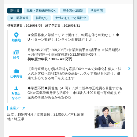
正社員
職種・業種未経験OK
完全週休2日制
学歴不問
第二新卒歓迎
転勤なし
女性のおしごと掲載中
情報更新日：2026/08/05 終了予定日：2026/08/31
★全国募集／希望エリアで働けて、転居を伴う転勤なし！ ◆
U・Iターン歓迎！オンライン面接対応！ 北…
勤務地
月給245,796円~269,205円+営業実績手当+諸手当 ※試用期間3
ヶ月(待遇同一) ※固定残業代(22.5時間分/35,7…
給与
初年度の年収：
300～400万円
【直行直帰あり/資格取得を応援/DXツールで効率化】個人・法
人のお客様へ自社製品の医薬品&ヘルスケア商品をお届け。健
仕事内容
康で安心できる毎日を支えます
◆学歴不問◆要普免（AT可）☆第二新卒や正社員を目指す方も
OK☆異業種出身者も活躍中！未経験入社90％超⇒育成前提で
対象と
充実の研修があるから安心◎
なる方
企業データ
設立：1954年4月／従業員数：21,056人／本社所在
地：埼玉県