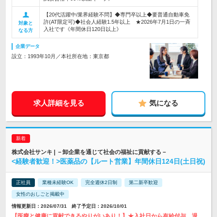
【20代活躍中/業界経験不問】◆専門卒以上◆要普通自動車免
許(AT限定可)◆社会人経験1.5年以上 ★2026年7月1日の一斉
対象と
入社です《年間休日120日以上》
なる方
企業データ
設立：1993年10月／本社所在地：東京都
求人詳細を見る
気になる
株式会社サンキ | －卸企業を通じて社会の福祉に貢献する－
<経験者歓迎！>医薬品の【ルート営業】年間休日124日(土日祝)
正社員
業種未経験OK
完全週休2日制
第二新卒歓迎
女性のおしごと掲載中
情報更新日：2026/07/31 終了予定日：2026/10/01
【医療と健康に貢献できるやりがいあり！】★入社日から有給付与、退