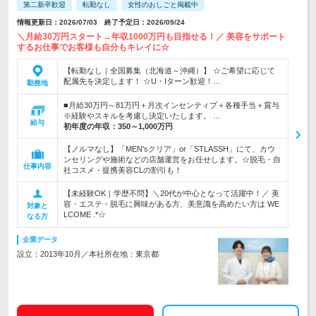
第二新卒歓迎
転勤なし
女性のおしごと掲載中
情報更新日：2026/07/03 終了予定日：2026/09/24
＼月給30万円スタート→年収1000万円も目指せる！／ 美容をサポート
するお仕事でお客様も自分もキレイに☆
【転勤なし｜全国募集（北海道～沖縄）】 ☆ご希望に応じて
配属先を決定します！ ☆U・Iターン歓迎！…
勤務地
■月給30万円～81万円＋月次インセンティブ＋各種手当＋賞与
※経験やスキルを考慮し決定いたします。 …
給与
初年度の年収：
350～1,000万円
【ノルマなし】「MEN'sクリア」or「STLASSH」にて、カウ
ンセリングや施術などの店舗運営をお任せします。☆脱毛・自
仕事内容
社コスメ・提携美容CLの割引も！
【未経験OK｜学歴不問】＼20代が中心となって活躍中！／ 美
容・エステ・脱毛に興味がある方、美意識を高めたい方は WE
対象と
LCOME .*☆
なる方
企業データ
設立：2013年10月／本社所在地：東京都