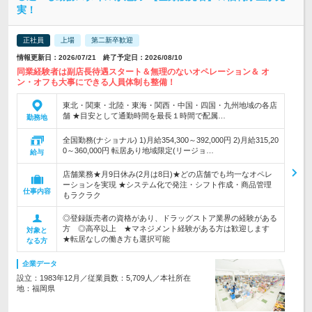
実！
正社員
上場
第二新卒歓迎
情報更新日：2026/07/21 終了予定日：2026/08/10
同業経験者は副店長待遇スタート＆無理のないオペレーション＆ オ
ン・オフも大事にできる人員体制も整備！
東北・関東・北陸・東海・関西・中国・四国・九州地域の各店
舗 ★目安として通勤時間を最長１時間で配属…
勤務地
全国勤務(ナショナル) 1)月給354,300～392,000円 2)月給315,20
0～360,000円 転居あり地域限定(リージョ…
給与
店舗業務★月9日休み(2月は8日)★どの店舗でも均一なオペレ
ーションを実現 ★システム化で発注・シフト作成・商品管理
仕事内容
もラクラク
◎登録販売者の資格があり、ドラッグストア業界の経験がある
方 ◎高卒以上 ★マネジメント経験がある方は歓迎します
対象と
★転居なしの働き方も選択可能
なる方
企業データ
設立：1983年12月／従業員数：5,709人／本社所在
地：福岡県