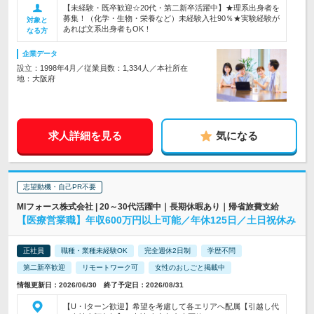
【未経験・既卒歓迎☆20代・第二新卒活躍中】★理系出身者を
募集！（化学・生物・栄養など）未経験入社90％★実験経験が
対象と
あれば文系出身者もOK！
なる方
企業データ
設立：1998年4月／従業員数：1,334人／本社所在
地：大阪府
求人詳細を見る
気になる
志望動機・自己PR不要
MIフォース株式会社 | 20～30代活躍中｜長期休暇あり｜帰省旅費支給
【医療営業職】年収600万円以上可能／年休125日／土日祝休み
正社員
職種・業種未経験OK
完全週休2日制
学歴不問
第二新卒歓迎
リモートワーク可
女性のおしごと掲載中
情報更新日：2026/06/30 終了予定日：2026/08/31
【U・Iターン歓迎】希望を考慮して各エリアへ配属【引越し代