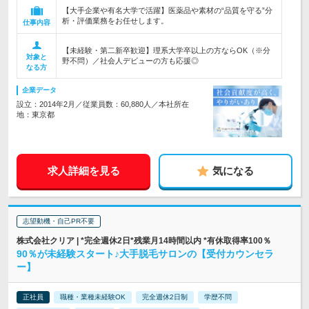
【大手企業や有名大学で活躍】医薬品や素材の“品質を守る”分
析・評価業務をお任せします。
仕事内容
【未経験・第二新卒歓迎】理系大学卒以上の方ならOK（※分
対象と
野不問）／社会人デビューの方も応援◎
なる方
企業データ
設立：2014年2月／従業員数：60,880人／本社所在
地：東京都
求人詳細を見る
気になる
志望動機・自己PR不要
株式会社クリア | *完全週休2日*残業月14時間以内 *有休取得率100％
90％が未経験スタート♪大手脱毛サロンの【受付カウンセラ
ー】
正社員
職種・業種未経験OK
完全週休2日制
学歴不問