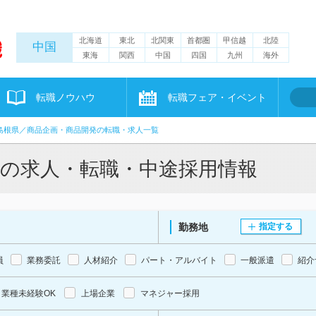
北海道
東北
北関東
首都圏
甲信越
北陸
中国
東海
関西
中国
四国
九州
海外
転職ノウハウ
転職フェア・イベント
島根県／商品企画・商品開発の転職・求人一覧
発の求人・転職・中途採用情報
勤務地
指定する
員
業務委託
人材紹介
パート・アルバイト
一般派遣
紹介
業種未経験OK
上場企業
マネジャー採用