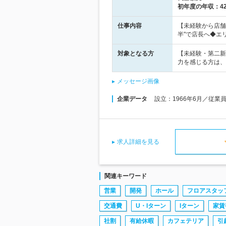
初年度の年収：
4
仕事内容
【未経験から店舗
半"で店長へ◆エ
対象となる方
【未経験・第二新
力を感じる方は、
メッセージ画像
企業データ
設立：1966年6月／従業
求人詳細を見る
関連キーワード
営業
開発
ホール
フロアスタッ
交通費
U・Iターン
Iターン
家賃
社割
有給休暇
カフェテリア
引