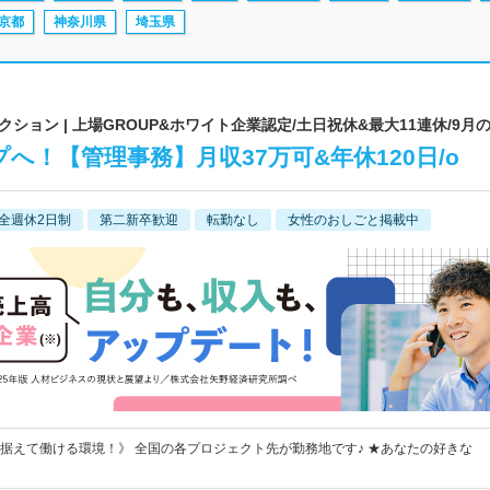
京都
神奈川県
埼玉県
ョン | 上場GROUP&ホワイト企業認定/土日祝休&最大11連休/9月
へ！【管理事務】月収37万可&年休120日/o
全週休2日制
第二新卒歓迎
転勤なし
女性のおしごと掲載中
据えて働ける環境！》 全国の各プロジェクト先が勤務地です♪ ★あなたの好きな