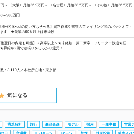
円～ 〈大阪〉月給26.9万円～ 〈名古屋〉月給28.5万円～ 〈その他〉月給26.5万円
50～500万円
本操作やExcelの使い方も学べる】資料作成や書類のファイリング等のバックオフィ
ます！★先輩の90％以上は未経験
&面接翌日の内定も可能】＜高卒以上＞★未経験・第二新卒・フリーター歓迎★経
★昇給年2回で頑張りをしっかり還元！
員数：8,119人／本社所在地：東京都
気になる
構造解析
旅行
商品企画
モデル
採用
一般事務
営業
休2日
交通費
U・Iターン
Iターン
禁煙
財形貯蓄
社内イベ