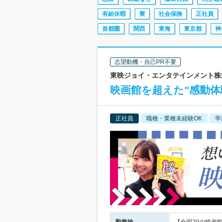
有給休暇
寮
社会保険
正社員
首都圏
関西
東海
東京都
神
志望動機・自己PR不要
東映ジョイ・エンタテインメント株式
映画館を超えた"感動体
正社員
職種・業種未経験OK
学