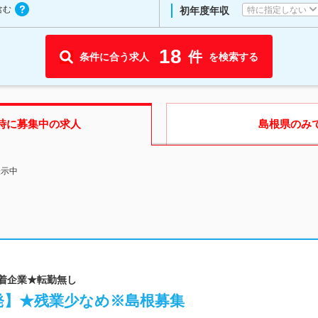
含む
特に指定しない
初年度年収
18
件
条件に合う求人
を検索する
時に募集中の求人
島根県
のみ
表示中
密着企業★転勤無し
発】★残業少なめ※島根募集