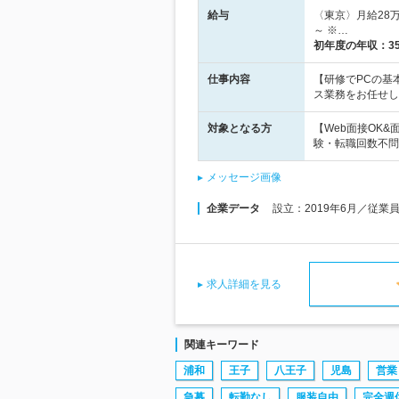
給与
〈東京〉月給28万
～ ※…
初年度の年収：
3
仕事内容
【研修でPCの基
ス業務をお任せし
対象となる方
【Web面接OK
験・転職回数不問
メッセージ画像
企業データ
設立：2019年6月／従業
求人詳細を見る
関連キーワード
浦和
王子
八王子
児島
営業
急募
転勤なし
服装自由
完全週