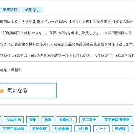
二新卒歓迎
転勤なし
町吉田１０４７番地２ ※マイカー通勤OK 【雇入れ直後】上記事業所 【変更の範囲
0円～190,000円 ※経験やスキル、前職の給与を考慮し決定します。 ※試用期間3ヵ月
培された農産物を原料に使用した農産加工品の商品開発業務全般をお任せ致します
須条件：■高卒以上■普通自動車免許第一種をお持ちの方（ＡＴ限定可）■基本的なPCス
所在地：島根県
気になる
商品企画
採用
急募
転勤なし
第二新卒
業界経験者優遇
年末年始休暇
有給休暇
社会保険
正社員
パート
未経験