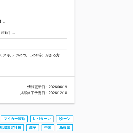
】…
（通勤手…
。
キル（Word、Excel等）がある方
情報更新日：2026/06/19
掲載終了予定日：2026/12/10
マイカー通勤
U・Iターン
Iターン
地域限定社員
高卒
中国
島根県