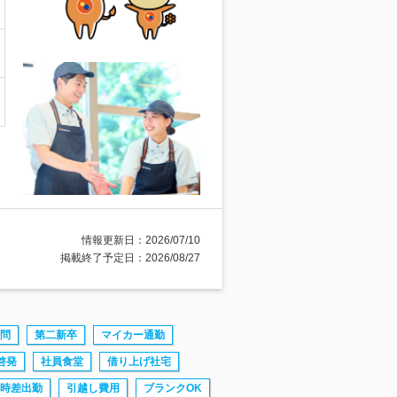
情報更新日：2026/07/10
掲載終了予定日：2026/08/27
問
第二新卒
マイカー通勤
啓発
社員食堂
借り上げ社宅
時差出勤
引越し費用
ブランクOK