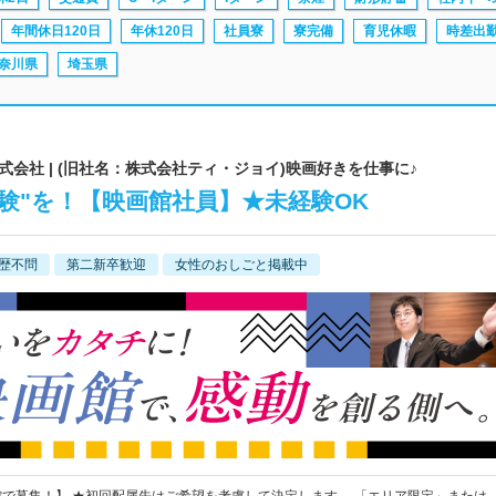
年間休日120日
年休120日
社員寮
寮完備
育児休暇
時差出
奈川県
埼玉県
会社 | (旧社名：株式会社ティ・ジョイ)映画好きを仕事に♪
験"を！【映画館社員】★未経験OK
歴不問
第二新卒歓迎
女性のおしごと掲載中