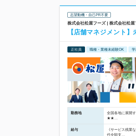
志望動機・自己PR不要
株式会社松屋フーズ | 株式会社松
【店舗マネジメント】未
正社員
職種・業種未経験OK
学
勤務地
全国各地に展開す
★★…
給与
《サービス残業な
代全額支…