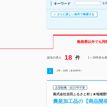
を
キーワード
さらに詳しい条件で検索する
島根県
以外でも同
18
件
該当の求人
1～18件目を
1
1
件～
18
件（全
18
件中）
志望動機・自己PR不要
株式会社吉田ふるさと村 | ★地域
農産加工品の【商品開