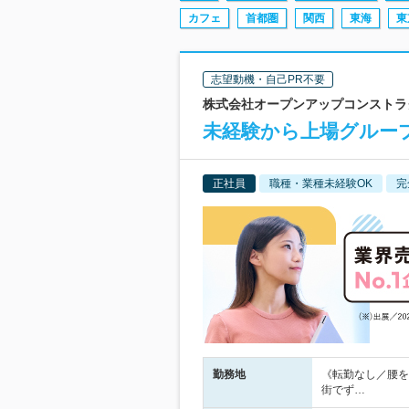
カフェ
首都圏
関西
東海
東
志望動機・自己PR不要
株式会社オープンアップコンストラクシ
未経験から上場グループ
正社員
職種・業種未経験OK
完
勤務地
《転勤なし／腰を
街でず…