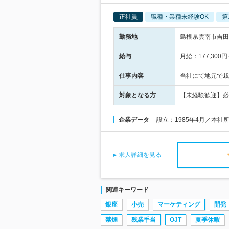
正社員
職種・業種未経験OK
第
勤務地
島根県雲南市吉田
給与
月給：177,30
仕事内容
当社にて地元で栽
対象となる方
【未経験歓迎】必
企業データ
設立：1985年4月／本社
求人詳細を見る
関連キーワード
銀座
小売
マーケティング
開発
禁煙
残業手当
OJT
夏季休暇