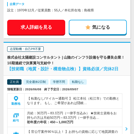
企業データ
設立：1970年12月／従業員数：55人／本社所在地：島根県
求人詳細を見る
気になる
志望動機・自己PR不要
株式会社太陽建設コンサルタント | 山陰のインフラ設備を守る優良企業！
10期連続で決算賞与支給中！
【技術職（地質・設計・構造物点検）】資格必須／完休2日
正社員
完全週休2日制
学歴不問
転勤なし
情報更新日：2026/06/08 終了予定日：2026/09/07
【 転勤なし/マイカー通勤可 】 松江本社（松江市）での勤務と
なります。 もし、ご希望があれば隠岐…
勤務地
月給：30万円～83.3万円（一律手当込み） ★技術士資格をお
持ちの方は月給50万円～83.3万円（一律手当込…
給与
初年度の年収：
450～1,000万円
【 官公庁案件90％以上！ 】お持ちの資格に応じて地質調査の