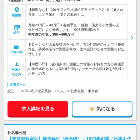
情報更新日：2026/06/16 終了予定日：2026/12/07
【転勤なし】 中国支店／島根県松江市上乃木 9-2-18 【雇入れ
直後】上記事業所 【変更の範囲】…
勤務地
月給20万円～40万円＋各種手当 ※経験、能力等を考慮の上、
当社規定により優遇します。 ※試用期間3ヵ月…
給与
初年度の年収：
300～600万円
ドローンなどの最新技術を用いて、官公庁関連のインフラ整備
保全、防災事業等の測量業務や、土木設計のための測量をお任
仕事内容
せします。
【学歴不問】《必須条件》測量士の資格をお持ちの方◎実測系
の業務経験あるいは3次元計測およびデータ処理経験を5年以上
対象と
お持ちの方
なる方
企業データ
設立：1970年6月／従業員数：160人／本社所在地：東京都
求人詳細を見る
気になる
社名非公開
【東京都新宿区】構造解析（総合職）～1873年創業／日本を代