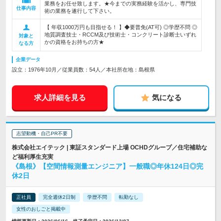
業務をお任せ致します。★今までの実務経験を活かし、専門技
仕事内容
術の業務を遂行して下さい。
【 年収1000万円も目指せる！ 】◆要普免(AT可) ◎学歴不問 ◎
地質調査技士・RCCM及び技術士・コンクリート診断士いずれ
対象と
かの資格をお持ちの方★
なる方
企業データ
設立：1976年10月／従業員数：54人／本社所在地：島根県
求人詳細を見る
気になる
志望動機・自己PR不要
株式会社エイテック | 東証スタンダード上場 OCHDグループ／住宅補助な
ど福利厚生充実
《島根》【空間情報測量エンジニア】一般職◎年休124日◎完
休2日
正社員
完全週休2日制
学歴不問
転勤なし
女性のおしごと掲載中