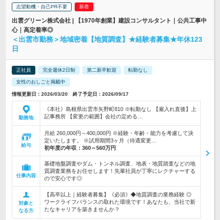
志望動機・自己PR不要
出雲グリーン株式会社 | 【1970年創業】建設コンサルタント｜公共工事中
心｜高定着率◎
＜出雲市勤務＞地域密着【地質調査】★経験者募集★年休123
日
正社員
完全週休2日制
第二新卒歓迎
転勤なし
女性のおしごと掲載中
情報更新日：2026/03/20 終了予定日：2026/09/17
《本社》島根県出雲市矢野町810 ※転勤なし 【雇入れ直後】上
記事務所 【変更の範囲】会社の定める…
勤務地
月給 260,000円～400,000円 ※経験・年齢・能力を考慮して決
定いたします。 ※試用期間3ヶ月（待遇変更…
給与
初年度の年収：
360～560万円
基礎地盤調査やダム・トンネル調査、地表・地質踏査などの地
質調査業務をお任せします！先輩社員が丁寧にレクチャーする
仕事内容
ので安心です◎
【高卒以上｜経験者募集】《必須》◆地質調査の業務経験 ◎
ワークライフバランスの取れた環境です！あなたも、当社で新
対象と
たなキャリアを築きませんか？
なる方