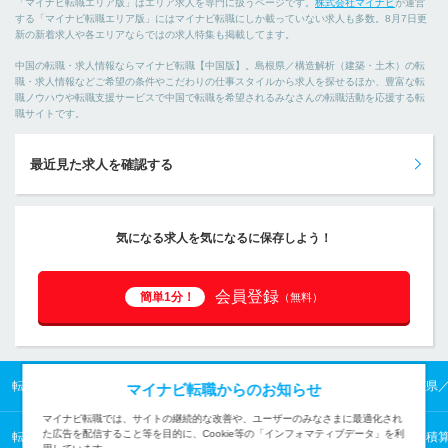
「マイナビ転職エリア版」はエリア求人を専門に扱うページです。
株式会社マイナビ
が運営
する「マイナビ転職エリア版」にはマイナビ転職にしか載っていない求人も多数。8月7日更
新の新着求人や各エリアならではの求人特集も掲載してます。
中国の転職・求人情報ならマイナビ転職【中国版】。島根県／構造解析（建築・土木）の転
職・求人情報などご希望の条件やこだわりの仕事スタイルから求人を探せるほか、豊富な転
職ノウハウや転職支援サービスで中国で転職を希望されるみなさんの転職活動を応援する転
職サイトです。
最近見た求人を確認する
気になる求人を気になるに保存しよう！
会員登録
簡単1分！
（無料）
転職TOP
中国の転職・求人情報TOP
島根県の転職・求人情報TOP
島根県
マイナビ転職からのお知らせ
マイナビ転職では、サイトの継続的な改善や、ユーザーのみなさまに最適化され
た広告を配信すること等を目的に、Cookie等の「インフォマティブデータ」を利
転職TOP
建築・土木から探す
建築・土木の転職・求人情報一覧
設計・積