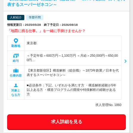
表するスーパーゼネコン～
人材紹介
学歴不問
情報更新日：2025/05/28 終了予定日：2026/08/18
「地図に残る仕事。」を一緒に手掛けませんか？
東京都
勤務地
＜予定年収＞600万円～1,100万円 ＜月給＞250,000円～650,00
0円…
給与
【東京都新宿区】構造解析（総合職）～1873年創業／日本を代
表するスーパーゼネコン～
仕事内容
■必須条件：下記、いずれかを満たす方 ・構造解析経験が5年
以上ある方 ・構造プログラムの開発や特殊解析の経験がある
対象と
方
なる方
求人管理No. 1860
求人詳細を見る