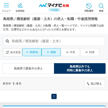
中国版
メニュー
会員登録
閲覧履歴
検索
島根県／構造解析（建築・土木）の求人・転職・中途採用情報
島根県／構造解析（建築・土木）の転職・求人一覧ページです。マイナビ転職では松
江市、出雲市などからもあなたにぴったりの求人を探せます。
島根県／構造解析（建築・土木）
勤務地
職種
年収
特徴
条件変更
島根県
以外でも
島根県
で募集中の求人
同時に募集中の求人
4
1
4
件中
-
件
並び替え
1