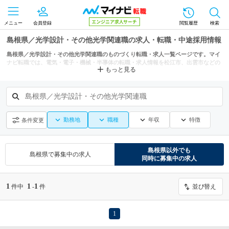
メニュー
会員登録
閲覧履歴
検索
島根県／光学設計・その他光学関連職の求人・転職・中途採用情報
島根県／光学設計・その他光学関連職のものづくり転職・求人一覧ページです。マイ
ナビ転職では、電気・電子・機械・半導体の転職・求人情報を松江市、出雲市などの
もっと見る
条件からも探せます。
島根県／光学設計・その他光学関連職
勤務地
職種
年収
特徴
条件変更
島根県
以外でも
島根県
で募集中の求人
同時に募集中の求人
1
1
1
件中
-
件
並び替え
1