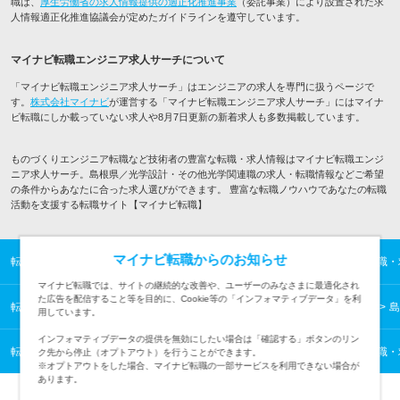
職は、
厚生労働省の求人情報提供の適正化推進事業
（委託事業）により設置された求
人情報適正化推進協議会が定めたガイドラインを遵守しています。
マイナビ転職エンジニア求人サーチについて
「マイナビ転職エンジニア求人サーチ」はエンジニアの求人を専門に扱うページで
す。
株式会社マイナビ
が運営する「マイナビ転職エンジニア求人サーチ」にはマイナ
ビ転職にしか載っていない求人や8月7日更新の新着求人も多数掲載しています。
ものづくりエンジニア転職など技術者の豊富な転職・求人情報はマイナビ転職エンジ
ニア求人サーチ。島根県／光学設計・その他光学関連職の求人・転職情報などご希望
の条件からあなたに合った求人選びができます。 豊富な転職ノウハウであなたの転職
活動を支援する転職サイト【マイナビ転職】
マイナビ転職からのお知らせ
転職TOP
ITエンジニアの転職・求人情報TOP
ものづくりエンジニアの転職・
マイナビ転職では、サイトの継続的な改善や、ユーザーのみなさまに最適化され
た広告を配信すること等を目的に、Cookie等の「インフォマティブデータ」を利
転職TOP
ITエンジニアの転職・求人情報TOP
中国の転職・求人情報一覧
島
用しています。
インフォマティブデータの提供を無効にしたい場合は「確認する」ボタンのリン
転職TOP
ITエンジニアの転職・求人情報TOP
ものづくりエンジニアの転職・
ク先から停止（オプトアウト）を行うことができます。
※オプトアウトをした場合、マイナビ転職の一部サービスを利用できない場合が
あります。