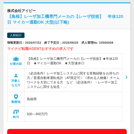
株式会社アイビー
【島根】レーザ加工機専門メーカの【レーザ技術】 年休120
日 マイカー通勤OK 大型(以下略)
人材紹介
情報更新日：2026/07/22 終了予定日：2026/08/25 求人管理No. 10566068
マイナビ転職AGENTおすすめの求人です
【島根】レーザ加工機専門メーカの【レーザ技術】★年休120
日 ★マイカー通勤OK ★大型連休◎
仕事内容
《必須条件》レーザ加工システムに関する実務経験をお持ちの
方／普通自動車運転免許（AT限定可）《求める人物像》チーム
対象と
ワークを大切にできる方 など 《必須条件》 ・レーザー加工
なる方
システムに関する知見・…
島根県
勤務地
500～800万円
給与