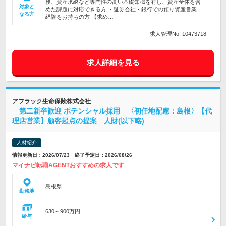
務、資産承継など専門性の高い基礎知識を有し、資産全体を含
対象と
めた課題に対応できる方 ・証券会社・銀行での預り資産営業
なる方
経験をお持ちの方 【求め…
求人管理No. 10473718
求人詳細を見る
アフラック生命保険株式会社
第二新卒歓迎 ポテンシャル採用 〈初任地配慮：島根〉【代
理店営業】顧客起点の提案 人財(以下略)
人材紹介
情報更新日：2026/07/23 終了予定日：2026/08/26
マイナビ転職AGENTおすすめの求人です
島根県
勤務地
630～900万円
給与