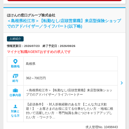
ほけんの窓口グループ株式会社
＜島根県松江市＞【転勤なし/店頭営業職】来店型保険ショップ
でのアドバイザー／ライフパート(以下略)
人材紹介
情報更新日：2026/07/23 終了予定日：2026/08/26
マイナビ転職AGENTおすすめの求人です
島根県
勤務地
362～700万円
給与
＜島根県松江市＞【転勤なし/店頭営業職】来店型保険ショッ
プでのアドバイザー／ライフパートナー
仕事内容
【必須条件】 ・対人折衝経験のある方 【こんな方は大歓
迎！】 ・お客さまのお役に立てる仕事がしたい方 ・地域に根
対象と
付いて活躍したい方 ・専門知識を身につけキャリアアップし
なる方
たい方 ・ワークラ…
求人管理No. 10498443