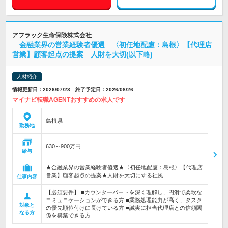
アフラック生命保険株式会社
金融業界の営業経験者優遇 〈初任地配慮：島根〉【代理店
営業】顧客起点の提案 人財を大切(以下略)
人材紹介
情報更新日：2026/07/23 終了予定日：2026/08/26
マイナビ転職AGENTおすすめの求人です
島根県
勤務地
630～900万円
給与
★金融業界の営業経験者優遇★〈初任地配慮：島根〉【代理店
営業】顧客起点の提案★人財を大切にする社風
仕事内容
【必須要件】 ■カウンターパートを深く理解し、円滑で柔軟な
コミュニケーションができる方 ■業務処理能力が高く、タスク
対象と
の優先順位付けに長けている方 ■誠実に担当代理店との信頼関
なる方
係を構築できる方 …