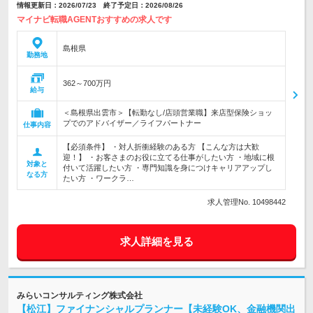
情報更新日：2026/07/23 終了予定日：2026/08/26
マイナビ転職AGENTおすすめの求人です
島根県
勤務地
362～700万円
給与
＜島根県出雲市＞【転勤なし/店頭営業職】来店型保険ショッ
プでのアドバイザー／ライフパートナー
仕事内容
【必須条件】 ・対人折衝経験のある方 【こんな方は大歓
迎！】 ・お客さまのお役に立てる仕事がしたい方 ・地域に根
対象と
付いて活躍したい方 ・専門知識を身につけキャリアアップし
なる方
たい方 ・ワークラ…
求人管理No. 10498442
求人詳細を見る
みらいコンサルティング株式会社
【松江】ファイナンシャルプランナー【未経験OK、金融機関出