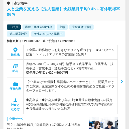
中｜高定着率
人と企業を支える【法人営業】★残業月平均9.4h＋有休取得率
96％
正社員
職種・業種未経験OK
上場
完全週休2日制
第二新卒歓迎
女性のおしごと掲載中
情報更新日：2026/08/07 終了予定日：2026/09/10
＜全国の勤務地からお好きなエリアを選べます！★U・Iターン
歓迎！＞ ＜以下エリア内の営業所に配属！…
勤務地
月給256,800円～310,350円+諸手当（残業手当・住居手当・扶
養手当・営業手当・通勤手当など）+賞与年2回…
給与
初年度の年収：
420～500万円
【"企業向け"の保険】経営者のパートナーとして、従業員やそ
のご家族、企業活動を守るための各種保険商品をご提案～アフ
仕事内容
ターフォローします。
◆高卒以上◆社会人経験 (1年以上)◆普通自動車免許 (AT限定
可)◎保険知識は不問◎明確な評価制度で20代での昇格実績有
対象と
★営業経験をお持ちの方は歓迎
なる方
企業データ
設立：2007年10月／従業員数：17,952人／本社所在