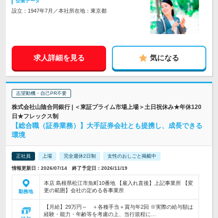
企業データ
設立：1947年7月／本社所在地：東京都
求人詳細を見る
気になる
志望動機・自己PR不要
株式会社山陰合同銀行 | ＜東証プライム市場上場＞土日祝休み★年休120
日★フレックス制
【総合職（証券業務）】大手証券会社とも提携し、成長できる
環境
正社員
上場
完全週休2日制
女性のおしごと掲載中
情報更新日：2026/07/14 終了予定日：2026/11/19
本店 島根県松江市魚町10番地 【雇入れ直後】上記事業所 【変
更の範囲】会社の定める各事業所
勤務地
【月給】29万円～ ＋各種手当＋賞与年2回 ※実際の給与額は
経験・能力・年齢等を考慮の上、当行規程に…