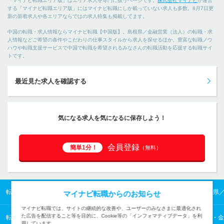
「マイナビ転職エリア版」はエリア求人を専門に扱うページです。
株式会社マイナビ
が運営
する「マイナビ転職エリア版」にはマイナビ転職にしか載っていない求人も多数。8月7日更
新の新着求人や各エリアならではの求人特集も掲載してます。
中国の転職・求人情報ならマイナビ転職【中国版】。島根県／金融営業（法人）の転職・求
人情報などご希望の条件やこだわりの仕事スタイルから求人を探せるほか、豊富な転職ノウ
ハウや転職支援サービスで中国で転職を希望されるみなさんの転職活動を応援する転職サイ
トです。
最近見た求人を確認する
気になる求人を気になるに保存しよう！
会員登録
簡単1分！
（無料）
転職TOP
中国の転職・求人情報TOP
島根県の転職・求人情報TOP
島根県
マイナビ転職からのお知らせ
マイナビ転職では、サイトの継続的な改善や、ユーザーのみなさまに最適化され
た広告を配信すること等を目的に、Cookie等の「インフォマティブデータ」を利
転職TOP
コンサルタント・金融・不動産専門職から探す
コンサルタント・金
用しています。