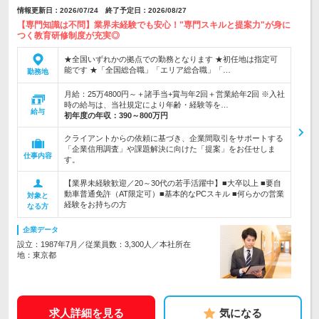
情報更新日：2026/07/24 終了予定日：2026/08/27
【専門知識は不問】業界未経験でも安心！"専門スキルと提案力"が身に
つく教育研修制度が充実◎
★全国いずれかの拠点での勤務となります ★初任地は指定可
能です ★「全国総合職」「エリア総合職」「…
勤務地
月給：25万4800円～＋諸手当+賞与年2回＋営業給年2回 ※入社
時の給与は、当社規定により年齢・経験等を…
給与
初年度の年収：
390～800万円
クライアントからの依頼に基づき、企業間取引をサポートする
「企業信用調査」や課題解決に向けた「提案」をお任せしま
仕事内容
す。
【業界未経験歓迎／20～30代の若手活躍中】■大卒以上 ■要自
動車普通免許（AT限定可）■基本的なPCスキル ■何らかの営業
対象と
経験をお持ちの方
なる方
企業データ
設立：1987年7月／従業員数：3,300人／本社所在
地：東京都
求人詳細を見る
気になる