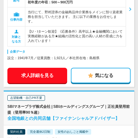
給与
初年度の年収：
500～900万円
当行にて、野村證券の金融商品仲介業務をメインに預り資産業
務を担当していただきます。 主に以下の業務をお任せしま
仕事内容
す。
【U・Iターン歓迎】《応募条件》高卒以上★金融機関において
実務経験がある方★組織の活性化と質の高い人材の育成に力を
対象と
入れています！
なる方
企業データ
設立：1941年7月／従業員数：1,923人／本社所在地：島根県
求人詳細を見る
気になる
志望動機・自己PR不要
SBIマネープラザ株式会社 | SBIホールディングスグループ｜正社員登用前
提（登用率90％超）
全国地銀との共同店舗【ファイナンシャルアドバイザー】
契約社員
完全週休2日制
女性のおしごと掲載中