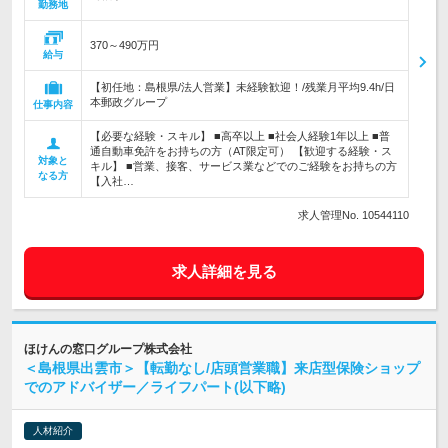
勤務地
370～490万円
給与
【初任地：島根県/法人営業】未経験歓迎！/残業月平均9.4h/日
本郵政グループ
仕事内容
【必要な経験・スキル】 ■高卒以上 ■社会人経験1年以上 ■普
通自動車免許をお持ちの方（AT限定可） 【歓迎する経験・ス
対象と
キル】 ■営業、接客、サービス業などでのご経験をお持ちの方
なる方
【入社…
求人管理No. 10544110
求人詳細を見る
ほけんの窓口グループ株式会社
＜島根県出雲市＞【転勤なし/店頭営業職】来店型保険ショップ
でのアドバイザー／ライフパート(以下略)
人材紹介