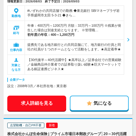
情報更新日：2026/08/03 終了予定日：2026/09/03
#いずれかの共同店舗での勤務 ◆東北銀行 SBIマネープラザ岩
手県盛岡市太田 5-3-21 ◆きら…
勤務地
年俸：400万円～1200万円 月額：33万円～100万円 ※残業が発
生した場合は別途支給となります。 ※管理職…
給与
初年度の年収：
400～1,200万円
提携先である地方銀行との共同店舗にて、地方銀行の行員と同
社の社員が１つのチームとなって活動をします。★高定着率★
仕事内容
【30代後半～40代活躍中】★高卒以上／証券会社での営業経験
／金融商品仲介業者での証券取り扱い経験★巨大マーケットで
対象と
ある銀証連携ビジネス★
なる方
企業データ
設立：2008年3月／本社所在地：東京都
求人詳細を見る
気になる
志望動機・自己PR不要
株式会社かんぽ生命保険 | プライム市場日本郵政グループ│20～30代活躍