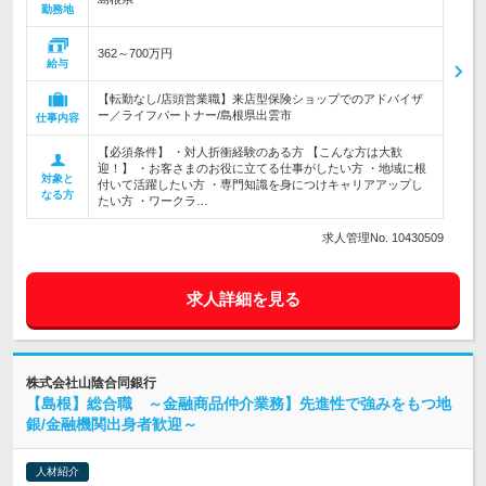
勤務地
362～700万円
給与
【転勤なし/店頭営業職】来店型保険ショップでのアドバイザ
ー／ライフパートナー/島根県出雲市
仕事内容
【必須条件】 ・対人折衝経験のある方 【こんな方は大歓
迎！】 ・お客さまのお役に立てる仕事がしたい方 ・地域に根
対象と
付いて活躍したい方 ・専門知識を身につけキャリアアップし
なる方
たい方 ・ワークラ…
求人管理No. 10430509
求人詳細を見る
株式会社山陰合同銀行
【島根】総合職 ～金融商品仲介業務】先進性で強みをもつ地
銀/金融機関出身者歓迎～
人材紹介