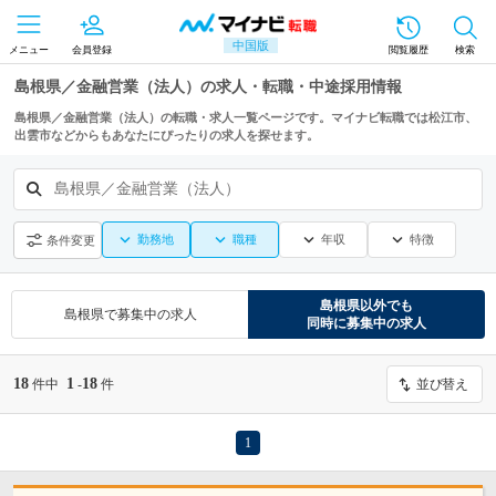
中国版
メニュー
会員登録
閲覧履歴
検索
島根県／金融営業（法人）の求人・転職・中途採用情報
島根県／金融営業（法人）の転職・求人一覧ページです。マイナビ転職では松江市、
出雲市などからもあなたにぴったりの求人を探せます。
島根県／金融営業（法人）
勤務地
職種
年収
特徴
条件変更
島根県
以外でも
島根県
で募集中の求人
同時に募集中の求人
18
1
18
件中
-
件
並び替え
1