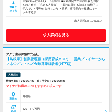
※第2新卒歓迎/UIターン歓迎※ ■金融機関での実務経験をお持
ちの方歓迎 【求める人物像】 ・業務に関する知識を積極的に
対象と
学んでいく姿勢をお持ちの方 ・業界、市場動向を敏感にキャ
なる方
ッチする広…
求人管理No. 10473714
求人詳細を見る
アクサ生命保険株式会社
【島根県】営業管理職（採用育成MGR） 営業プレイヤーから
マネジメントへ／金融営業経験者(以下略)
人材紹介
情報更新日：2026/07/23 終了予定日：2026/08/26
マイナビ転職AGENTおすすめの求人です
島根県
勤務地
420～570万円
給与