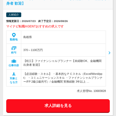
身者 歓迎】
人材紹介
情報更新日：2026/07/23 終了予定日：2026/08/26
マイナビ転職AGENTおすすめの求人です
島根県
勤務地
370～1100万円
給与
【松江】ファイナンシャルプランナー【未経験OK、金融機関
出身者 歓迎】
仕事内容
【必須経験・スキル】 ・基本的なＰＣスキル（Excel/Word/pp
t） ・コミュニケーションスキル ・ファイナンシャルプランナ
対象と
ー/FP 2級(1級尚可）/ 金融機関 実務経験 3年以上 …
なる方
求人管理No. 10683828
求人詳細を見る