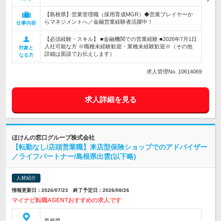
【島根県】営業管理職（採用育成MGR）◆営業プレイヤーか
らマネジメントへ／金融営業経験者活躍中！
仕事内容
【必須経験・スキル】 ■金融機関での営業経験 ■2026年7月1日
入社可能な方 ※職種未経験歓迎・業種未経験歓迎※（その他
対象と
詳細は面談でお伝えします）
なる方
求人管理No. 10614069
求人詳細を見る
ほけんの窓口グループ株式会社
【転勤なし/店頭営業職】来店型保険ショップでのアドバイザー
／ライフパートナー/島根県出雲(以下略)
人材紹介
情報更新日：2026/07/23 終了予定日：2026/08/26
マイナビ転職AGENTおすすめの求人です
島根県