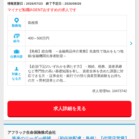
情報更新日：2026/07/23 終了予定日：2026/08/26
マイナビ転職AGENTおすすめの求人です
島根県
勤務地
400～500万円
給与
【島根】総合職 ～金融商品仲介業務】先進性で強みをもつ地
銀/金融機関出身者歓迎～
仕事内容
【必須/下記のいずれかを満たす方】 ・相続、税務、資産承継
など専門性の高い基礎知識を有し、資産全体を含めた課題に対
対象と
応できる方 ・証券会社・銀行での預り資産営業経験をお持ち
なる方
の方 ＜野村證券との包…
求人管理No. 10473742
求人詳細を見る
アフラック生命保険株式会社
将来のリーダー候補 〈初任地配慮：島根〉【代理店営業】