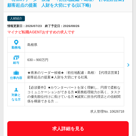
顧客起点の提案 人財を大切にする(以下略)
人材紹介
情報更新日：2026/07/23 終了予定日：2026/08/26
マイナビ転職AGENTおすすめの求人です
島根県
勤務地
630～900万円
給与
★将来のリーダー候補★〈初任地配慮：島根〉【代理店営業】
顧客起点の提案★人財を大切にする社風
仕事内容
【必須要件】 ■カウンターパートを深く理解し、円滑で柔軟な
コミュニケーションができる方 ■業務処理能力が高く、タスク
対象と
の優先順位付けに長けている方 ■誠実に担当代理店との信頼関
なる方
係を構築できる方 …
求人管理No. 10626718
求人詳細を見る