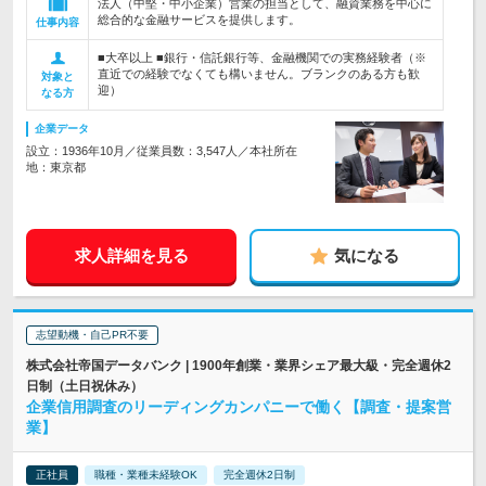
法人（中堅・中小企業）営業の担当として、融資業務を中心に
総合的な金融サービスを提供します。
仕事内容
■大卒以上 ■銀行・信託銀行等、金融機関での実務経験者（※
直近での経験でなくても構いません。ブランクのある方も歓
対象と
迎）
なる方
企業データ
設立：1936年10月／従業員数：3,547人／本社所在
地：東京都
求人詳細を見る
気になる
志望動機・自己PR不要
株式会社帝国データバンク | 1900年創業・業界シェア最大級・完全週休2
日制（土日祝休み）
企業信用調査のリーディングカンパニーで働く【調査・提案営
業】
正社員
職種・業種未経験OK
完全週休2日制