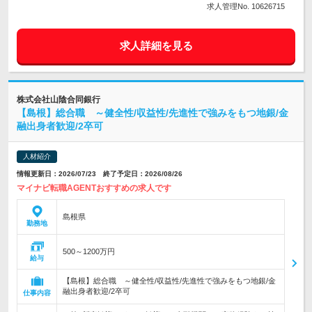
求人管理No. 10626715
求人詳細を見る
株式会社山陰合同銀行
【島根】総合職 ～健全性/収益性/先進性で強みをもつ地銀/金
融出身者歓迎/2卒可
人材紹介
情報更新日：2026/07/23 終了予定日：2026/08/26
マイナビ転職AGENTおすすめの求人です
島根県
勤務地
500～1200万円
給与
【島根】総合職 ～健全性/収益性/先進性で強みをもつ地銀/金
融出身者歓迎/2卒可
仕事内容