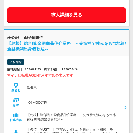
求人詳細を見る
株式会社山陰合同銀行
【島根】総合職/金融商品仲介業務 ～先進性で強みをもつ地銀/
金融機関出身者歓迎～
人材紹介
情報更新日：2026/07/23 終了予定日：2026/08/26
マイナビ転職AGENTおすすめの求人です
島根県
勤務地
400～500万円
給与
【島根】総合職/金融商品仲介業務 ～先進性で強みをもつ地
銀/金融機関出身者歓迎～
仕事内容
【必須（MUST）】 下記のいずれかを満たす方 ・相続、税