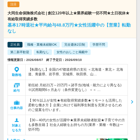
大同生命保険株式会社 | 創立120年以上★業界経験一切不問★土日祝休★
有給取得実績多数
基本17時退社★平均給与48.8万円★女性活躍中の【営業】転勤
なし
正社員
職種・業種未経験OK
完全週休2日制
学歴不問
第二新卒歓迎
転勤なし
女性のおしごと掲載中
情報更新日：2026/08/07 終了予定日：2026/09/10
【転勤なし】全国の47都道府県の支社 ＜北海道・東北＞ 北海
道、青森県、岩手県、宮城県、秋田県、山…
勤務地
初任給 月給21万～23万円＋諸手当(地域・能力により異なる)
※試用期間6ヶ月あり（条件変更なし） ＜＜ …
給与
【 90％以上が女性★有給取得実績多数★リモートも活用した
柔軟な働き方 】企業に向けて福利厚生制度を充実させるため
仕事内容
のご提案を行います。
【30～40代の女性が活躍中★業界未経験者歓迎★子育て中の方
も多数在籍 】社会人経験をお持ちの方(業界・業種・年数は一
対象と
切不問)
なる方