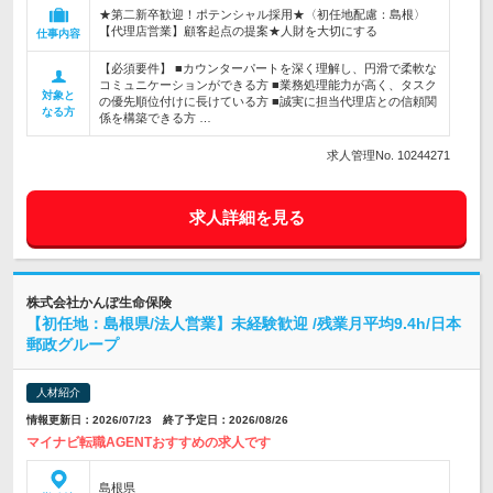
★第二新卒歓迎！ポテンシャル採用★〈初任地配慮：島根〉
【代理店営業】顧客起点の提案★人財を大切にする
仕事内容
【必須要件】 ■カウンターパートを深く理解し、円滑で柔軟な
コミュニケーションができる方 ■業務処理能力が高く、タスク
対象と
の優先順位付けに長けている方 ■誠実に担当代理店との信頼関
なる方
係を構築できる方 …
求人管理No. 10244271
求人詳細を見る
株式会社かんぽ生命保険
【初任地：島根県/法人営業】未経験歓迎 /残業月平均9.4h/日本
郵政グループ
人材紹介
情報更新日：2026/07/23 終了予定日：2026/08/26
マイナビ転職AGENTおすすめの求人です
島根県