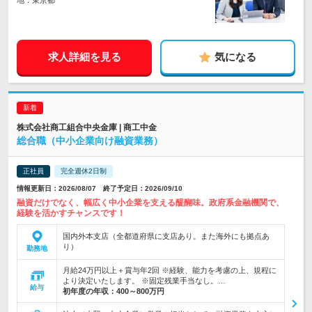
地：東京都
求人詳細を見る
気になる
株式会社商工組合中央金庫 | 商工中金
総合職（中小企業向け融資業務）
正社員
完全週休2日制
情報更新日：2026/08/07 終了予定日：2026/09/10
融資だけでなく、幅広く中小企業を支える醍醐味。政府系金融機関で、
経験を活かすチャンスです！
国内外本支店（全都道府県に支店あり。また海外にも拠点あ
り）
勤務地
月給24万円以上＋賞与年2回 ※経験、能力を考慮の上、規程に
より決定いたします。 ※固定残業手当なし。…
給与
初年度の年収：
400～800万円