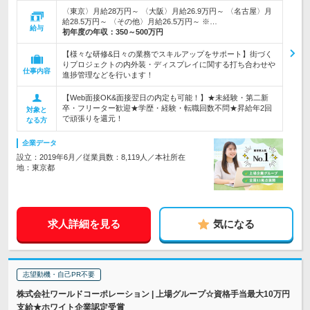
〈東京〉月給28万円～ 〈大阪〉月給26.9万円～ 〈名古屋〉月
給28.5万円～ 〈その他〉月給26.5万円～ ※…
給与
初年度の年収：
350～500万円
【様々な研修&日々の業務でスキルアップをサポート】街づく
りプロジェクトの内外装・ディスプレイに関する打ち合わせや
仕事内容
進捗管理などを行います！
【Web面接OK&面接翌日の内定も可能！】★未経験・第二新
卒・フリーター歓迎★学歴・経験・転職回数不問★昇給年2回
対象と
で頑張りを還元！
なる方
企業データ
設立：2019年6月／従業員数：8,119人／本社所在
地：東京都
求人詳細を見る
気になる
志望動機・自己PR不要
株式会社ワールドコーポレーション | 上場グループ☆資格手当最大10万円
支給★ホワイト企業認定受賞