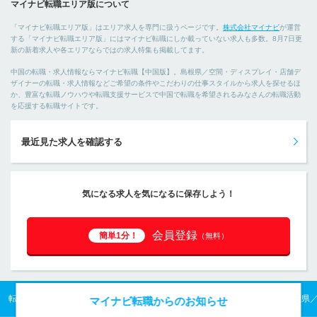
マイナビ転職エリア版について
「マイナビ転職エリア版」はエリア求人を専門に扱うページです。
株式会社マイナビ
が運営
する「マイナビ転職エリア版」にはマイナビ転職にしか載っていない求人も多数。8月7日更
新の新着求人や各エリアならではの求人特集も掲載してます。
中国の転職・求人情報ならマイナビ転職【中国版】。島根県／空間・ディスプレイ・店舗デ
ザイナーの転職・求人情報などご希望の条件やこだわりの仕事スタイルから求人を探せるほ
か、豊富な転職ノウハウや転職支援サービスで中国で転職を希望されるみなさんの転職活動
を応援する転職サイトです。
最近見た求人を確認する
気になる求人を気になるに保存しよう！
会員登録
簡単1分！
（無料）
転職TOP
中国の転職・求人情報TOP
島根県の転職・求人情報TOP
島根県
マイナビ転職からのお知らせ