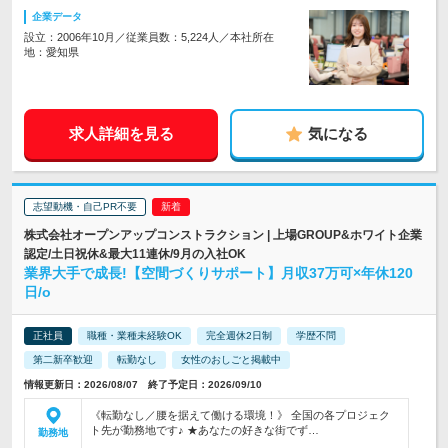
企業データ
設立：2006年10月／従業員数：5,224人／本社所在
地：愛知県
求人詳細を見る
気になる
志望動機・自己PR不要
株式会社オープンアップコンストラクション | 上場GROUP&ホワイト企業
認定/土日祝休&最大11連休/9月の入社OK
業界大手で成長!【空間づくりサポート】月収37万可×年休120
日/o
正社員
職種・業種未経験OK
完全週休2日制
学歴不問
第二新卒歓迎
転勤なし
女性のおしごと掲載中
情報更新日：2026/08/07 終了予定日：2026/09/10
《転勤なし／腰を据えて働ける環境！》 全国の各プロジェク
ト先が勤務地です♪ ★あなたの好きな街でず…
勤務地