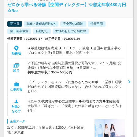
ゼロから学べる研修【空間ディレクター】☆想定年収480万円
☆/kc
正社員
職種・業種未経験OK
完全週休2日制
学歴不問
第二新卒歓迎
転勤なし
女性のおしごと掲載中
情報更新日：2026/07/17 終了予定日：2026/08/20
★希望勤務地を考慮 ★Ｕ・Ｉターン歓迎 ★全国47都道府県の
プロジェクト先(首都圏・東北・関西・中…
勤務地
☆下記の給与から給与形態の選択が可能です☆ ＜１＞月給+交
通費+（残業代は全額別途支給） ■首都圏・…
給与
初年度の年収：
350～500万円
《プロジェクトをスムーズに進めるためのサポート業務》経験
ゼロからでも国家資格に夢じゃなし！合格できれば収入もグッ
仕事内容
とUP♪
≪20～30代男性が中心に活躍中≫◆40歳までの方◆未経験者
大歓迎！「稼ぎたい」「安定した仕事に就きたい」という方は
対象と
ぜひ！
なる方
企業データ
設立：2008年11月／従業員数：3,200人／本社所在
地：東京都