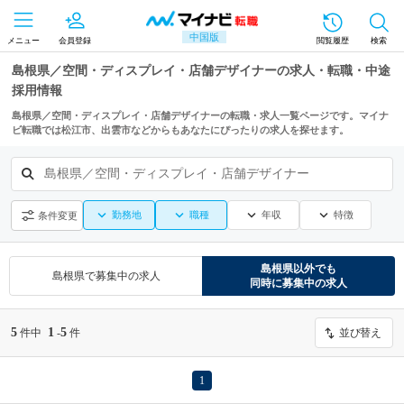
中国版
メニュー
会員登録
閲覧履歴
検索
島根県／空間・ディスプレイ・店舗デザイナーの求人・転職・中途
採用情報
島根県／空間・ディスプレイ・店舗デザイナーの転職・求人一覧ページです。マイナ
ビ転職では松江市、出雲市などからもあなたにぴったりの求人を探せます。
島根県／空間・ディスプレイ・店舗デザイナー
勤務地
職種
年収
特徴
条件変更
島根県
以外でも
島根県
で募集中の求人
同時に募集中の求人
5
1
5
件中
-
件
並び替え
1