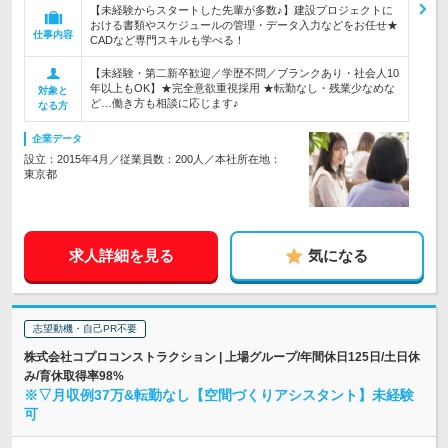
【未経験からスタートした先輩が多数♪】建設プロジェクトに
おける書類やスケジュールの管理・データ入力などをお任せ★
仕事内容
CADなど専門スキルも学べる！
【未経験・第二新卒歓迎／学歴不問／ブランクあり・社会人10
年以上もOK】★完全意欲重視採用 ★転勤なし・残業少なめな
対象と
ど…働き方も相談に応じます♪
なる方
企業データ
設立：2015年4月／従業員数：200人／本社所在地：
東京都
求人詳細を見る
気になる
志望動機・自己PR不要
株式会社コプロコンストラクション | 上場グループ/年間休日125日/土日休
み/育休取得率98%
※▽月収例37万&転勤なし【空間づくりアシスタント】未経験
可