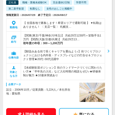
正社員
職種・業種未経験OK
完全週休2日制
学歴不問
第二新卒歓迎
転勤なし
女性のおしごと掲載中
情報更新日：2026/07/29 終了予定日：2026/08/17
【 全国各地で募集します！希望エリアで通勤可能 】 ▼転勤は
ありません！ 〈 支店一覧 〉 札幌支…
勤務地
【関東(東京/千葉/神奈川/埼玉)】 月給29万1230円＋皆勤手当1
万円 【関西(大阪/京都/兵庫)】 月給29万13…
給与
初年度の年収：
300～1,200万円
【馴染みある街で長くキャリアを重ねよう♪】街づくりプロジ
ェクトにおける内外装・ディスプレイなどの打合せ＆プロジェ
仕事内容
クト管理★20代~30代活躍中
【未経験歓迎ポジション】街のランドマークづくりに関わりた
い方★「半年先の入社」など入社時期の相談もぜひ♪★研修体
対象と
制が魅力 ★10連休実績あり
なる方
企業データ
設立：2006年10月／従業員数：5,224人／本社所在
地：愛知県
求人詳細を見る
気になる