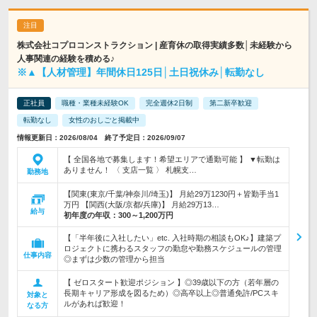
株式会社コプロコンストラクション | 産育休の取得実績多数│未経験から
人事関連の経験を積める♪
※▲【人材管理】年間休日125日│土日祝休み│転勤なし
正社員
職種・業種未経験OK
完全週休2日制
第二新卒歓迎
転勤なし
女性のおしごと掲載中
情報更新日：2026/08/04 終了予定日：2026/09/07
【 全国各地で募集します！希望エリアで通勤可能 】 ▼転勤は
ありません！ 〈 支店一覧 〉 札幌支…
勤務地
【関東(東京/千葉/神奈川/埼玉)】 月給29万1230円＋皆勤手当1
万円 【関西(大阪/京都/兵庫)】 月給29万13…
給与
初年度の年収：
300～1,200万円
【「半年後に入社したい」etc. 入社時期の相談もOK♪】建築プ
ロジェクトに携わるスタッフの勤怠や勤務スケジュールの管理
仕事内容
◎まずは少数の管理から担当
【 ゼロスタート歓迎ポジション 】◎39歳以下の方（若年層の
長期キャリア形成を図るため）◎高卒以上◎普通免許/PCスキ
対象と
ルがあれば歓迎！
なる方