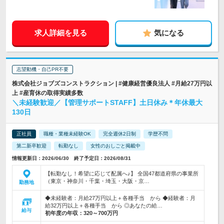
求人詳細を見る
気になる
志望動機・自己PR不要
株式会社ジョブズコンストラクション | #健康経営優良法人 #月給27万円以
上 #産育休の取得実績多数
＼未経験歓迎／【管理サポートSTAFF】土日休み＊年休最大
130日
正社員
職種・業種未経験OK
完全週休2日制
学歴不問
第二新卒歓迎
転勤なし
女性のおしごと掲載中
情報更新日：2026/06/30 終了予定日：2026/08/31
【転勤なし！希望に応じて配属へ♪】 全国47都道府県の事業所
（東京・神奈川・千葉・埼玉・大阪・京…
勤務地
◆未経験者：月給27万円以上＋各種手当 から ◆経験者：月
給32万円以上＋各種手当 から ◎あなたの給…
給与
初年度の年収：
320～700万円