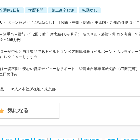
全週休2日制
学歴不問
第二新卒歓迎
転勤なし
U・Iターン歓迎／当面転勤なし】 【関東・中部・関西・中四国・九州の各拠点／
0円～＋諸手当＋賞与（年2回：昨年度実績4.0ヶ月分） ※スキル・経験・能力を考慮し
50～450万円
ローが中心》自社製品であるベルトコンベア関連機器（ベルバーン・ベルライナー
にレクチャーします☆
は一切不問／安心の営業デビューをサポート！◎普通自動車運転免許（AT限定可）
・土日祝休み
員数：116人／本社所在地：東京都
気になる