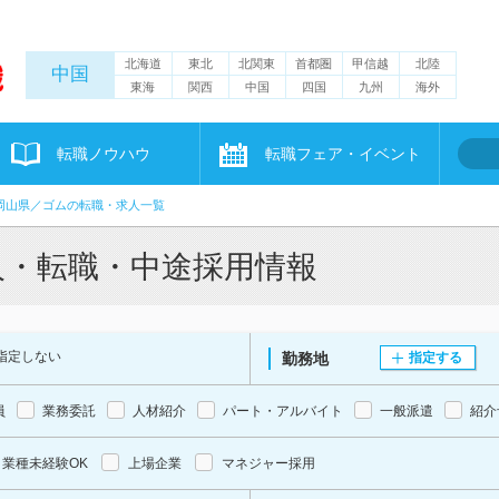
北海道
東北
北関東
首都圏
甲信越
北陸
中国
東海
関西
中国
四国
九州
海外
転職ノウハウ
転職フェア・イベント
岡山県／ゴムの転職・求人一覧
人・転職・中途採用情報
指定しない
勤務地
指定する
員
業務委託
人材紹介
パート・アルバイト
一般派遣
紹介
業種未経験OK
上場企業
マネジャー採用