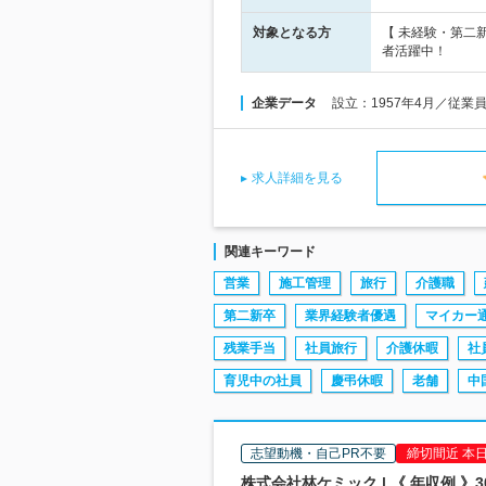
対象となる方
【 未経験・第二
者活躍中！
企業データ
設立：1957年4月／従業
求人詳細を見る
関連キーワード
営業
施工管理
旅行
介護職
第二新卒
業界経験者優遇
マイカー
残業手当
社員旅行
介護休暇
社
育児中の社員
慶弔休暇
老舗
中
志望動機・自己PR不要
締切間近 本
株式会社林ケミック | 《 年収例 》3