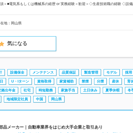
須＞■電気系もしくは機械系の経歴 or 実務経験＜歓迎＞◇生産技術職の経験 ◇設
所在地：岡山県
気になる
計
設備保全
メンテナンス
品質保証
製造管理
モデル
採用
日
U・Iターン
資格取得
家賃補助
禁煙
分煙
産休
育
定拠出年金
社宅
時短勤務
家族手当
土日休み
夏季休暇
冬
地域限定社員
中国
岡山県
ゴム部品メーカー｜自動車業界をはじめ大手企業と取引あり