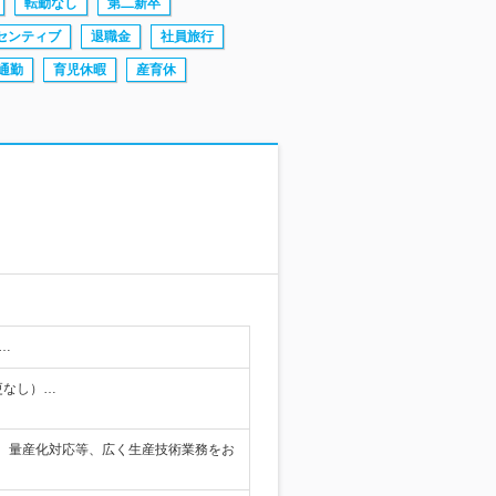
転勤なし
第二新卒
センティブ
退職金
社員旅行
通勤
育児休暇
産育休
…
更なし）…
、量産化対応等、広く生産技術業務をお