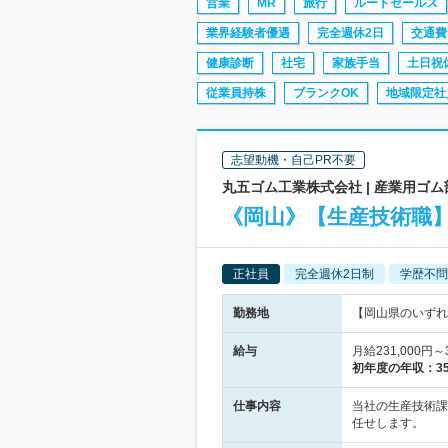
営業
MR
旅行
ルートセールス
業界経験者優遇
完全週休2日
交通費
健康診断
社宅
家族手当
土日祝
従業員持株
ブランクOK
地域限定社
志望動機・自己PR不要
丸五ゴム工業株式会社 | 産業用
《岡山》【生産技術職】
正社員
完全週休2日制
学歴不問
勤務地
【岡山県のいずれ
給与
月給231,000
初年度の年収：
3
仕事内容
当社の生産技術課
任せします。