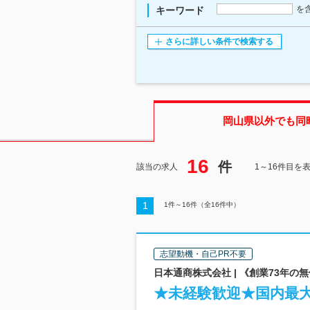
を
キーワード
さらに詳しい条件で検索する
岡山県
以外でも同
16
件
該当の求人
1～16件目を
1
1
件～
16
件（全
16
件中）
志望動機・自己PR不要
日本通商株式会社 | 《創業73年の無
★未経験歓迎★国内最