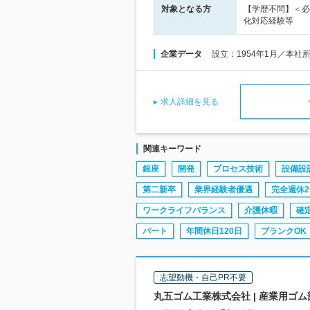
対象となる方
【学歴不問】＜必
化対応経験等
企業データ
設立：1954年1月／本社
求人詳細を見る
関連キーワード
銀座
開発
プロセス技術
設備設
第二新卒
業界経験者優遇
完全週休2
ワークライフバランス
介護休暇
確
パート
年間休日120日
ブランクOK
志望動機・自己PR不要
丸五ゴム工業株式会社 | 産業用