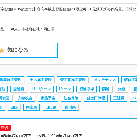
新卒歓迎(※35歳まで)】◎高卒以上◎要普免(AT限定可) ★元鉄工所の作業員、工
員数：130人／本社所在地：岡山県
気になる
建築施工管理
土木施工管理
管工事施工管理
メンテナンス
解体工
通勤
交通費
U・Iターン
Iターン
資格取得
禁煙
分煙
産
員食堂
入学祝金
家族手当
社会保険
誕生日休暇
正社員
パ
国
四国
岡山県
山口県
香川県
日締切
0歳/年収610万円 35歳(主任)/年収680万円