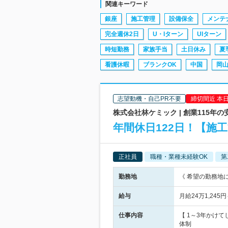
関連キーワード
銀座
施工管理
設備保全
メンテ
完全週休2日
U・Iターン
UIターン
時短勤務
家族手当
土日休み
夏
看護休暇
ブランクOK
中国
岡
志望動機・自己PR不要
締切間近 本
株式会社林ケミック | 創業115
年間休日122日！【施
正社員
職種・業種未経験OK
第
勤務地
《 希望の勤務地に
給与
月給24万1,24
仕事内容
【 1～3年かけ
体制