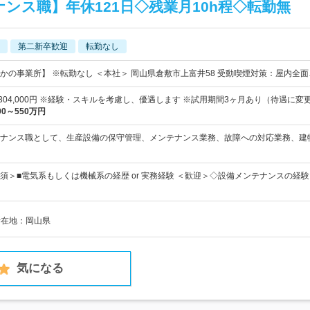
ンス職】年休121日◇残業月10h程◇転勤無
第二新卒歓迎
転勤なし
かの事業所】 ※転勤なし ＜本社＞ 岡山県倉敷市上富井58 受動喫煙対策：屋内全面
円～304,000円 ※経験・スキルを考慮し、優遇します ※試用期間3ヶ月あり（待遇に変
00～550万円
ナンス職として、生産設備の保守管理、メンテナンス業務、故障への対応業務、建
須＞■電気系もしくは機械系の経歴 or 実務経験 ＜歓迎＞◇設備メンテナンスの経験
所在地：岡山県
気になる