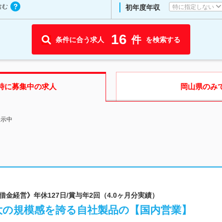
含む
特に指定しない
初年度年収
16
件
条件に合う求人
を検索する
時に募集中の求人
岡山県
のみ
表示中
借金経営》年休127日/賞与年2回（4.0ヶ月分実績）
大の規模感を誇る自社製品の【国内営業】