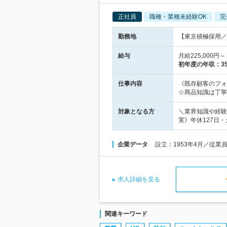
正社員
職種・業種未経験OK
完
勤務地
【東京積極採用／
給与
月給225,00
初年度の年収：
3
仕事内容
《既存顧客のフォ
☆商品知識は丁寧
対象となる方
＼業界知識や経験
実》年休127日
企業データ
設立：1953年4月／従業
求人詳細を見る
関連キーワード