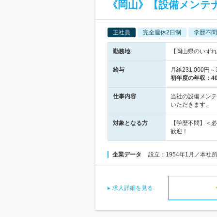
《岡山》【設備メンテナ
正社員
完全週休2日制
学歴不問
勤務地
【岡山県のいずれ
給与
月給231,000
初年度の年収：
4
仕事内容
当社の設備メンテ
いただきます。
対象となる方
【学歴不問】＜必
歓迎！
企業データ
設立：1954年1月／本社
求人詳細を見る