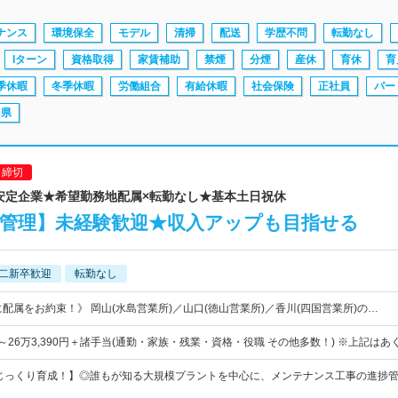
ナンス
環境保全
モデル
清掃
配送
学歴不問
転勤なし
Iターン
資格取得
家賃補助
禁煙
分煙
産休
育休
育
季休暇
冬季休暇
労働組合
有給休暇
社会保険
正社員
パー
山県
日締切
年の安定企業★希望勤務地配属×転勤なし★基本土日祝休
工管理】未経験歓迎★収入アップも目指せる
二新卒歓迎
転勤なし
配属をお約束！》 岡山(水島営業所)／山口(徳山営業所)／香川(四国営業所)の…
5円～26万3,390円＋諸手当(通勤・家族・残業・資格・役職 その他多数！) ※上記はあ
てじっくり育成！】◎誰もが知る大規模プラントを中心に、メンテナンス工事の進捗管