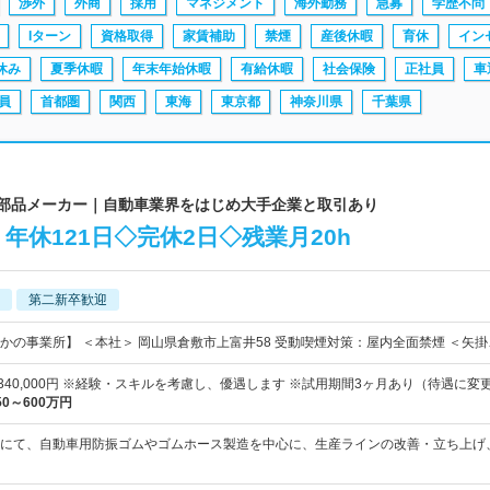
渉外
外商
採用
マネジメント
海外勤務
急募
学歴不問
Iターン
資格取得
家賃補助
禁煙
産後休暇
育休
イン
休み
夏季休暇
年末年始休暇
有給休暇
社会保険
正社員
車
員
首都圏
関西
東海
東京都
神奈川県
千葉県
ゴム部品メーカー｜自動車業界をはじめ大手企業と取引あり
年休121日◇完休2日◇残業月20h
第二新卒歓迎
かの事業所】 ＜本社＞ 岡山県倉敷市上富井58 受動喫煙対策：屋内全面禁煙 ＜矢掛
円～340,000円 ※経験・スキルを考慮し、優遇します ※試用期間3ヶ月あり（待遇に変
50～600万円
にて、自動車用防振ゴムやゴムホース製造を中心に、生産ラインの改善・立ち上げ