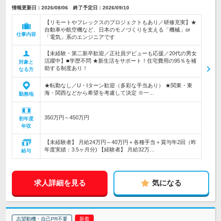
情報更新日：2026/08/06 終了予定日：2026/09/10
【リモートやフレックスのプロジェクトもあり／研修充実】★
自動車や航空機など、日本のモノづくりを支える「機械」or
仕事内容
「電気」系のエンジニアです
【未経験・第二新卒歓迎／正社員デビューも応援／20代の男女
活躍中】■学歴不問 ★新生活をサポート！住宅費用の95％を補
対象と
助する制度あり！
なる方
★転勤なし／U・Iターン歓迎（多彩な手当あり） ★関東・東
海・関西などから希望を考慮して決定 ※一…
勤務地
350万円～450万円
初年度
年収
【未経験者】 月給24万円～40万円＋各種手当＋賞与年2回（昨
年度実績：3.5ヶ月分) 【経験者】 月給32万…
給与
求人詳細を見る
気になる
志望動機・自己PR不要