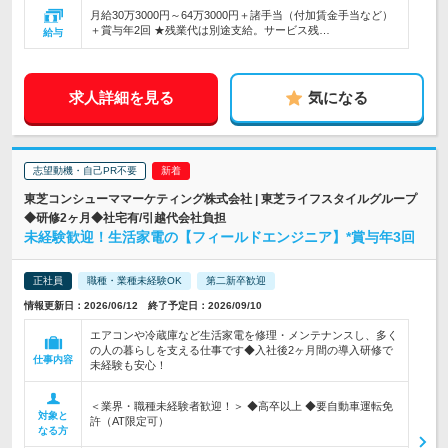
月給30万3000円～64万3000円＋諸手当（付加賃金手当など）
＋賞与年2回 ★残業代は別途支給。サービス残…
給与
求人詳細を見る
気になる
志望動機・自己PR不要
東芝コンシューママーケティング株式会社 | 東芝ライフスタイルグループ
◆研修2ヶ月◆社宅有/引越代会社負担
未経験歓迎！生活家電の【フィールドエンジニア】*賞与年3回
正社員
職種・業種未経験OK
第二新卒歓迎
情報更新日：2026/06/12 終了予定日：2026/09/10
エアコンや冷蔵庫など生活家電を修理・メンテナンスし、多く
の人の暮らしを支える仕事です◆入社後2ヶ月間の導入研修で
仕事内容
未経験も安心！
＜業界・職種未経験者歓迎！＞ ◆高卒以上 ◆要自動車運転免
対象と
許（AT限定可）
なる方