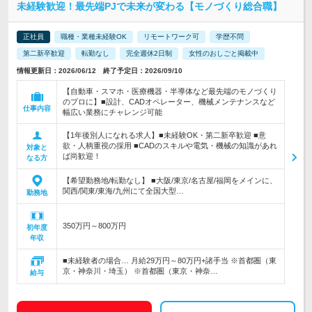
未経験歓迎！最先端PJで未来が変わる【モノづくり総合職】
正社員
職種・業種未経験OK
リモートワーク可
学歴不問
第二新卒歓迎
転勤なし
完全週休2日制
女性のおしごと掲載中
情報更新日：2026/06/12 終了予定日：2026/09/10
【自動車・スマホ・医療機器・半導体など最先端のモノづくり
のプロに】■設計、CADオペレーター、機械メンテナンスなど
仕事内容
幅広い業務にチャレンジ可能
【1年後別人になれる求人】■未経験OK・第二新卒歓迎 ■意
欲・人柄重視の採用 ■CADのスキルや電気・機械の知識があれ
対象と
ば尚歓迎！
なる方
【希望勤務地/転勤なし】 ■大阪/東京/名古屋/福岡をメインに、
関西/関東/東海/九州にて全国大型…
勤務地
350万円～800万円
初年度
年収
■未経験者の場合… 月給29万円～80万円+諸手当 ※首都圏（東
京・神奈川・埼玉） ※首都圏（東京・神奈…
給与