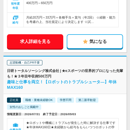
400万円～650万円
初年度
年収
月給20万円～33万円＋各種手当＋賞与（年2回） ☆経験・能力
を考慮の上、当社規定により決定します ☆試…
給与
求人詳細を見る
気になる
志望動機・自己PR不要
日研トータルソーシング株式会社 | ★eスポーツの世界的プロになった先輩
も！★３年目年収例500万円
趣味と仕事を両立！【ロボットのトラブルシュータ―】年休
MAX160
正社員
職種・業種未経験OK
学歴不問
第二新卒歓迎
女性のおしごと掲載中
情報更新日：2026/07/31 終了予定日：2026/09/03
★ロボットや機械にトラブルが発生した時に解決する仕事です
★年休MAX160日★未経験から給与をもらいつつロボットの学
仕事内容