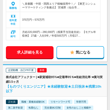
＼首都圏・中部・関西エリア積極採用中！／ 【東芝コンシュ
ーママーケティング各拠点】 宮城県（仙台市…
勤務地
370万円～570万円
初年度
年収
月給220,000円～280,000円（残業手当別途支給） 【モデル年
収例】 27歳・入社5年／年収500万円（月収27…
給与
求人詳細を見る
気になる
志望動機・自己PR不要
株式会社アフェクター | ■家賃補助95%■定着率95％■有給消化率↑■賞与実
績3.5ヶ月
【ものづくりエンジニア】★未経験歓迎★土日祝休★残業10h
以下
正社員
職種・業種未経験OK
リモートワーク可
学歴不問
第二新卒歓迎
転勤なし
完全週休2日制
女性のおしごと掲載中