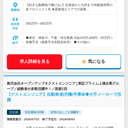
【好きな勤務地で働ける♪】北海道から九州まで46都道府県の
各プロジェクト先 ★面接地エリアでの就業…
勤務地
300万円～600万円
初年度
年収
◆東京・神奈川・千葉・埼玉勤務:月給24万5,000円～55万円＋
各種手当（残業手当全額支給等） ◆その他の…
給与
求人詳細を見る
気になる
株式会社オープンアップネクストエンジニア | 東証プライム上場企業グル
ープ／経験者が多数活躍中！／面接1回
【テストエンジニア】自動車/航空機/半導体◆大手メーカーで活
躍
正社員
完全週休2日制
女性のおしごと掲載中
情報更新日：2026/07/31 終了予定日：2026/09/03
大手メーカーで実験・評価エンジニアとして、これまでの経験