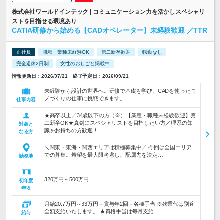
株式会社ワールドインテック | コミュニケーション力を活かしスペシャリ
ストを目指せる環境あり
CATIA研修から始める【CADオペレーター】未経験歓迎 ／TTR
正社員
職種・業種未経験OK
第二新卒歓迎
転勤なし
完全週休2日制
女性のおしごと掲載中
情報更新日：2026/07/21 終了予定日：2026/09/21
未経験から設計の世界へ。研修で基礎を学び、CADを使ったモ
ノづくりの仕事に挑戦できます。
仕事内容
★高卒以上／34歳以下の方（※）【業種・職種未経験歓迎】第
二新卒OK★真剣にスペシャリストを目指したい方／理系の知
対象と
識をお持ちの方歓迎！
なる方
＼関東・東海・関西エリアは積極募集中／ 今回は全国エリア
での募集。希望を最大限考慮し、配属先を決定…
勤務地
320万円～500万円
初年度
年収
月給20.7万円～33万円＋賞与年2回＋各種手当 ※残業代は別途
全額支給いたします。 ★資格手当は毎月支給…
給与