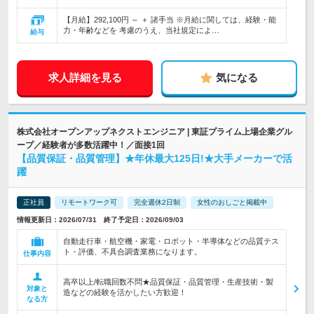
【月給】292,100円 ～ ＋ 諸手当 ※月給に関しては、経験・能
力・年齢などを 考慮のうえ、当社規定によ…
給与
求人詳細を見る
気になる
株式会社オープンアップネクストエンジニア | 東証プライム上場企業グル
ープ／経験者が多数活躍中！／面接1回
【品質保証・品質管理】★年休最大125日!★大手メーカーで活
躍
正社員
リモートワーク可
完全週休2日制
女性のおしごと掲載中
情報更新日：2026/07/31 終了予定日：2026/09/03
自動走行車・航空機・家電・ロボット・半導体などの品質テス
ト・評価、不具合調査業務になります。
仕事内容
高卒以上/転職回数不問★品質保証・品質管理・生産技術・製
対象と
造などの経験を活かしたい方歓迎！
なる方