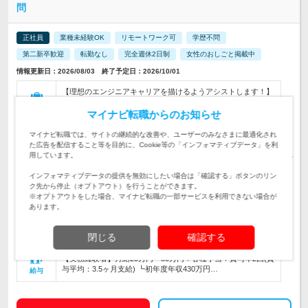
問
正社員
業種未経験OK
リモートワーク可
学歴不問
第二新卒歓迎
転勤なし
完全週休2日制
女性のおしごと掲載中
情報更新日：2026/08/03 終了予定日：2026/10/01
【理想のエンジニアキャリアを描けるようアシストします！】
最先端の案件多数！機械系、電気・電子系、組み込みソフトウ
仕事内容
ェア系などに関われます
マイナビ転職からのお知らせ
マイナビ転職では、サイトの継続的な改善や、ユーザーのみなさまに最適化され
＼経験が浅い方、 ブランクがある方も、まずはご相談くださ
た広告を配信すること等を目的に、Cookie等の「インフォマティブデータ」を利
い！／【何らかのエンジニア経験がある方／設計開発経験者歓
対象と
用しています。
迎】★技術を磨くのに最適！
なる方
インフォマティブデータの提供を無効にしたい場合は「確認する」ボタンのリン
【一部リモート案件あり＆家賃95%補助あり】U・Iターンも歓
ク先から停止（オプトアウト）を行うことができます。
迎！ 配属は各エリアのプロジェクト先！…
勤務地
※オプトアウトをした場合、マイナビ転職の一部サービスを利用できない場合が
あります。
400万円～1,030万円
初年度
閉じる
確認する
年収
【実務経験者】月給25万円～80万円＋各種手当＋賞与年2回(賞
与平均：3.5ヶ月支給) ┗初年度年収430万円…
給与