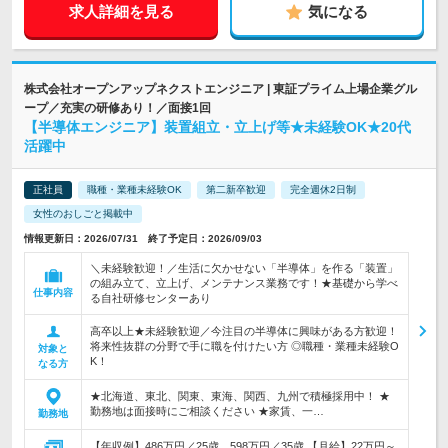
求人詳細を見る
気になる
株式会社オープンアップネクストエンジニア | 東証プライム上場企業グル
ープ／充実の研修あり！／面接1回
【半導体エンジニア】装置組立・立上げ等★未経験OK★20代
活躍中
正社員
職種・業種未経験OK
第二新卒歓迎
完全週休2日制
女性のおしごと掲載中
情報更新日：2026/07/31 終了予定日：2026/09/03
＼未経験歓迎！／生活に欠かせない「半導体」を作る「装置」
の組み立て、立上げ、メンテナンス業務です！★基礎から学べ
仕事内容
る自社研修センターあり
高卒以上★未経験歓迎／今注目の半導体に興味がある方歓迎！
将来性抜群の分野で手に職を付けたい方 ◎職種・業種未経験O
対象と
K！
なる方
★北海道、東北、関東、東海、関西、九州で積極採用中！ ★
勤務地は面接時にご相談ください ★家賃、一…
勤務地
【年収例】486万円／25歳、598万円／35歳 【月給】22万円～