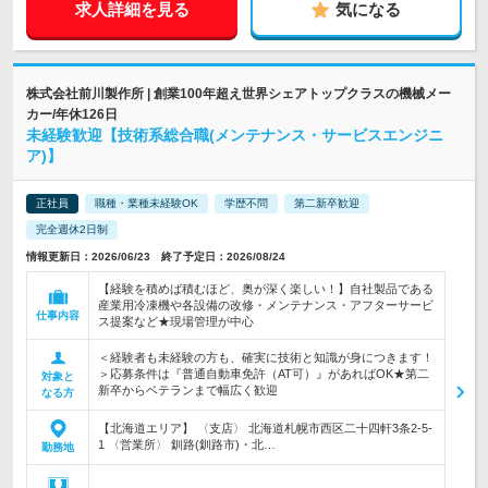
求人詳細を見る
気になる
株式会社前川製作所 | 創業100年超え世界シェアトップクラスの機械メー
カー/年休126日
未経験歓迎【技術系総合職(メンテナンス・サービスエンジニ
ア)】
正社員
職種・業種未経験OK
学歴不問
第二新卒歓迎
完全週休2日制
情報更新日：2026/06/23 終了予定日：2026/08/24
【経験を積めば積むほど、奥が深く楽しい！】自社製品である
産業用冷凍機や各設備の改修・メンテナンス・アフターサービ
仕事内容
ス提案など★現場管理が中心
＜経験者も未経験の方も、確実に技術と知識が身につきます！
＞応募条件は『普通自動車免許（AT可）』があればOK★第二
対象と
新卒からベテランまで幅広く歓迎
なる方
【北海道エリア】 〈支店〉 北海道札幌市西区二十四軒3条2-5-
1 〈営業所〉 釧路(釧路市)・北…
勤務地