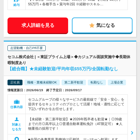
55万円＋各種手当＋賞与年2回 ※経験やスキル…
給与
求人詳細を見る
気になる
志望動機・自己PR不要
セコム株式会社 | ＜東証プライム上場＞◆カジュアル面談実施中◆長期休
暇制度あり
【総合職】★未経験歓迎/平均年収655万円/全国転勤なし
正社員
職種・業種未経験OK
第二新卒歓迎
転勤なし
上場企業
情報更新日：2026/06/19 終了予定日：2026/09/17
セコムグループの様々なサービスの最前線で「安全・安心」を
提供するセキュリティのプロとして活躍！地域・適性に応じて
仕事内容
下記いずれかをお任せします。
【未経験・第二新卒歓迎】★2026年既卒者も歓迎★｜◎39歳
までの方◎高卒以上◎普通自動車運転免許（AT限定可） ★人
対象と
物重視の採用です！
なる方
■全国の各事業所 勤務地は応相談。 U・Iターン歓迎します。