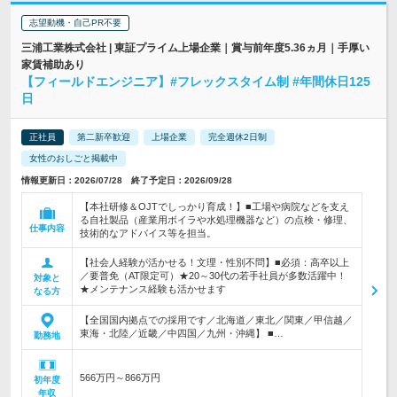
志望動機・自己PR不要
三浦工業株式会社 | 東証プライム上場企業｜賞与前年度5.36ヵ月｜手厚い
家賃補助あり
【フィールドエンジニア】#フレックスタイム制 #年間休日125
日
正社員
第二新卒歓迎
上場企業
完全週休2日制
女性のおしごと掲載中
情報更新日：2026/07/28 終了予定日：2026/09/28
【本社研修＆OJTでしっかり育成！】■工場や病院などを支え
る自社製品（産業用ボイラや水処理機器など）の点検・修理、
仕事内容
技術的なアドバイス等を担当。
【社会人経験が活かせる！文理・性別不問】■必須：高卒以上
／要普免（AT限定可）★20～30代の若手社員が多数活躍中！
対象と
★メンテナンス経験も活かせます
なる方
【全国国内拠点での採用です／北海道／東北／関東／甲信越／
東海・北陸／近畿／中四国／九州・沖縄】 ■…
勤務地
566万円～866万円
初年度
年収