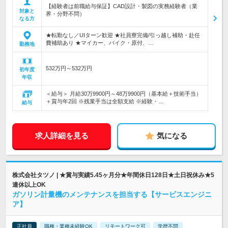
【経験者は前職給与保証】CAD設計・製図の実務経験者（業
対象と
界・分野不問）
なる方
★転勤なし／UIターン歓迎 ★社員寮完備/引っ越し補助・赴任
費補助あり ★マイカー、バイク・原付、…
勤務地
532万円～532万円
初年度
年収
＜給与＞ 月給30万9900円～48万9900円（基本給＋技術手当）
＋賞与年2回 ※残業手当は全額支給 ※経験・…
給与
求人詳細を見る
気になる
株式会社タツノ | ★賞与実績5.45ヶ月分★年間休日128日★土日祝休み★5
連休以上OK
ガソリン計量機のメンテナンスを担当する【サービスエンジニ
ア】
正社員
職種・業種未経験OK
リモートワーク可
学歴不問