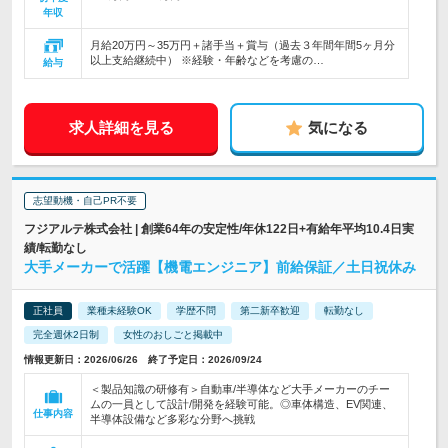
年収
月給20万円～35万円＋諸手当＋賞与（過去３年間年間5ヶ月分
以上支給継続中） ※経験・年齢などを考慮の…
給与
求人詳細を見る
気になる
志望動機・自己PR不要
フジアルテ株式会社 | 創業64年の安定性/年休122日+有給年平均10.4日実
績/転勤なし
大手メーカーで活躍【機電エンジニア】前給保証／土日祝休み
正社員
業種未経験OK
学歴不問
第二新卒歓迎
転勤なし
完全週休2日制
女性のおしごと掲載中
情報更新日：2026/06/26 終了予定日：2026/09/24
＜製品知識の研修有＞自動車/半導体など大手メーカーのチー
ムの一員として設計/開発を経験可能。◎車体構造、EV関連、
仕事内容
半導体設備など多彩な分野へ挑戦