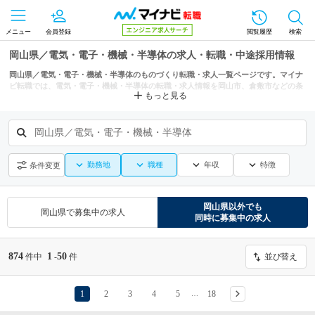
メニュー
会員登録
閲覧履歴
検索
岡山県／電気・電子・機械・半導体の求人・転職・中途採用情報
岡山県／電気・電子・機械・半導体のものづくり転職・求人一覧ページです。マイナ
ビ転職では、電気・電子・機械・半導体の転職・求人情報を岡山市、倉敷市などの条
もっと見る
件からも探せます。
岡山県／電気・電子・機械・半導体
勤務地
職種
年収
特徴
条件変更
岡山県
以外でも
岡山県
で募集中の求人
同時に募集中の求人
874
1
50
件中
-
件
並び替え
1
2
3
4
5
18
…