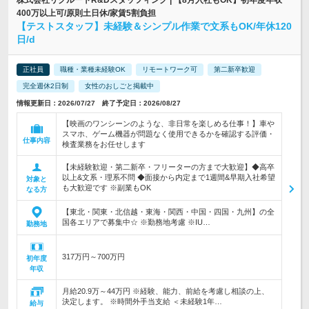
株式会社リクルートR&Dスタッフィング | 【8月入社もOK】初年度年収
400万以上可/原則土日休/家賃5割負担
【テストスタッフ】未経験＆シンプル作業で文系もOK/年休120
日/d
正社員
職種・業種未経験OK
リモートワーク可
第二新卒歓迎
完全週休2日制
女性のおしごと掲載中
情報更新日：2026/07/27 終了予定日：2026/08/27
【映画のワンシーンのような、非日常を楽しめる仕事！】車や
スマホ、ゲーム機器が問題なく使用できるかを確認する評価・
仕事内容
検査業務をお任せします
【未経験歓迎・第二新卒・フリーターの方まで大歓迎】◆高卒
以上&文系・理系不問 ◆面接から内定まで1週間&早期入社希望
対象と
も大歓迎です ※副業もOK
なる方
【東北・関東・北信越・東海・関西・中国・四国・九州】の全
国各エリアで募集中☆ ※勤務地考慮 ※IU…
勤務地
317万円～700万円
初年度
年収
月給20.9万～44万円 ※経験、能力、前給を考慮し相談の上、
決定します。 ※時間外手当支給 ＜未経験1年…
給与