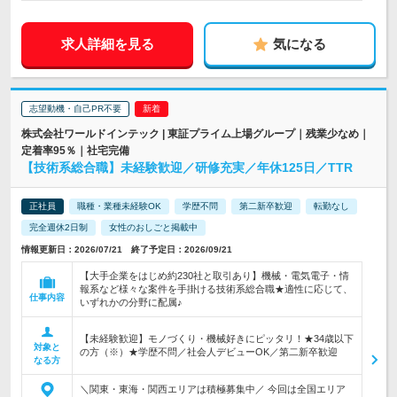
求人詳細を見る
気になる
志望動機・自己PR不要
株式会社ワールドインテック | 東証プライム上場グループ｜残業少なめ｜
定着率95％｜社宅完備
【技術系総合職】未経験歓迎／研修充実／年休125日／TTR
正社員
職種・業種未経験OK
学歴不問
第二新卒歓迎
転勤なし
完全週休2日制
女性のおしごと掲載中
情報更新日：2026/07/21 終了予定日：2026/09/21
【大手企業をはじめ約230社と取引あり】機械・電気電子・情
報系など様々な案件を手掛ける技術系総合職★適性に応じて、
仕事内容
いずれかの分野に配属♪
【未経験歓迎】モノづくり・機械好きにピッタリ！★34歳以下
対象と
の方（※）★学歴不問／社会人デビューOK／第二新卒歓迎
なる方
＼関東・東海・関西エリアは積極募集中／ 今回は全国エリア