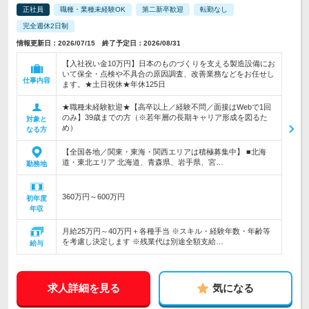
正社員
職種・業種未経験OK
第二新卒歓迎
転勤なし
完全週休2日制
情報更新日：2026/07/15 終了予定日：2026/08/31
【入社祝い金10万円】日本のものづくりを支える製造設備にお
いて保全・点検や不具合の原因調査、改善業務などをお任せし
仕事内容
ます。★土日祝休★年休125日
★職種未経験歓迎★【高卒以上／経験不問／面接はWebで1回
のみ】39歳までの方（※若年層の長期キャリア形成を図るた
対象と
め）
なる方
【全国各地／関東・東海・関西エリアは積極募集中】 ■北海
道・東北エリア 北海道、青森県、岩手県、宮…
勤務地
360万円～600万円
初年度
年収
月給25万円～40万円＋各種手当 ※スキル・経験年数・年齢等
を考慮し決定します ※残業代は別途全額支給…
給与
求人詳細を見る
気になる