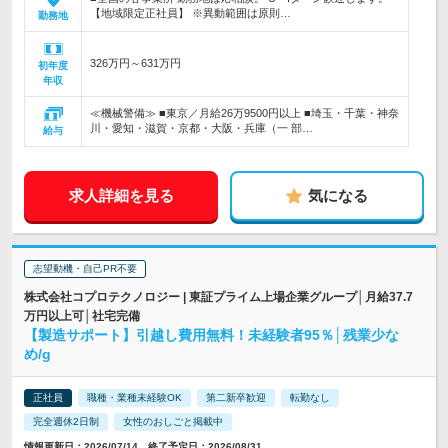
【地域限定正社員】 ※異動範囲は原則…
勤務地
326万円～631万円
初年度
年収
≪機械警備≫ ■東京／月給26万9500円以上 ■埼玉・千葉・神奈
川・愛知・滋賀・京都・大阪・兵庫（一 部…
給与
求人詳細を見る
気になる
志望動機・自己PR不要
株式会社コプロテクノロジー | 東証プライム上場企業グループ│月給37.7
万円以上可│社宅完備
【製造サポート】引越し費用無料！未経験者95％│残業少な
め/g
正社員
職種・業種未経験OK
第二新卒歓迎
転勤なし
完全週休2日制
女性のおしごと掲載中
情報更新日：2026/07/14 終了予定日：2026/08/31