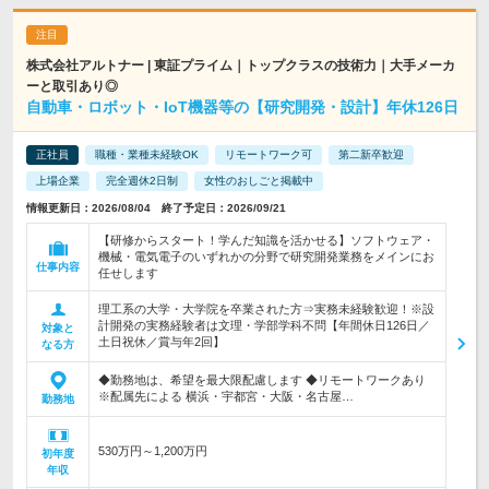
株式会社アルトナー | 東証プライム｜トップクラスの技術力｜大手メーカ
ーと取引あり◎
自動車・ロボット・IoT機器等の【研究開発・設計】年休126日
正社員
職種・業種未経験OK
リモートワーク可
第二新卒歓迎
上場企業
完全週休2日制
女性のおしごと掲載中
情報更新日：2026/08/04 終了予定日：2026/09/21
【研修からスタート！学んだ知識を活かせる】ソフトウェア・
機械・電気電子のいずれかの分野で研究開発業務をメインにお
仕事内容
任せします
理工系の大学・大学院を卒業された方⇒実務未経験歓迎！※設
計開発の実務経験者は文理・学部学科不問【年間休日126日／
対象と
土日祝休／賞与年2回】
なる方
◆勤務地は、希望を最大限配慮します ◆リモートワークあり
※配属先による 横浜・宇都宮・大阪・名古屋…
勤務地
530万円～1,200万円
初年度
年収