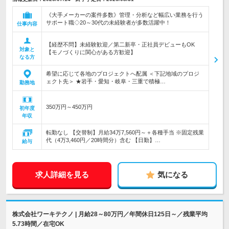
《大手メーカーの案件多数》管理・分析など幅広い業務を行う
サポート職◇20～30代の未経験者が多数活躍中！
仕事内容
【経歴不問】未経験歓迎／第二新卒・正社員デビューもOK
対象と
【モノづくりに関心がある方歓迎】
なる方
希望に応じて各地のプロジェクトへ配属 ＜下記地域のプロジ
ェクト先＞ ★岩手・愛知・岐阜・三重で積極…
勤務地
350万円～450万円
初年度
年収
転勤なし 【交替制】月給34万7,560円～＋各種手当 ※固定残業
代（4万3,460円／20時間分）含む 【日勤】…
給与
求人詳細を見る
気になる
株式会社ワーキテクノ | 月給28～80万円／年間休日125日～／残業平均
5.73時間／在宅OK