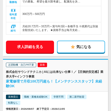
での募集。 希望を最大限考慮し、配属先を決…
勤務地
300万円～500万円
初年度
年収
月給20.7万円～33万円＋賞与年2回＋各種手当 ※残業代は別途
全額支給いたします。 ★資格手当は毎月支給…
給与
求人詳細を見る
気になる
志望動機・自己PR不要
株式会社サウンドテクニカ | AIには出来ない仕事！／【圧倒的安定感】業
界大手×インフラ事業
家電修理で月収100万円超も！【メンテナンススタッフ】未経
験OK
業務委託
職種・業種未経験OK
学歴不問
第二新卒歓迎
転勤なし
情報更新日：2026/08/07 終了予定日：2026/11/05