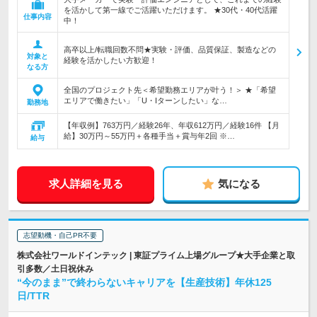
を活かして第一線でご活躍いただけます。 ★30代・40代活躍
仕事内容
中！
高卒以上/転職回数不問★実験・評価、品質保証、製造などの
対象と
経験を活かしたい方歓迎！
なる方
全国のプロジェクト先＜希望勤務エリアが叶う！＞ ★「希望
エリアで働きたい」「U・Iターンしたい」な…
勤務地
【年収例】763万円／経験26年、年収612万円／経験16件 【月
給】30万円～55万円＋各種手当＋賞与年2回 ※…
給与
求人詳細を見る
気になる
志望動機・自己PR不要
株式会社ワールドインテック | 東証プライム上場グループ★大手企業と取
引多数／土日祝休み
“今のまま”で終わらないキャリアを【生産技術】年休125
日/TTR