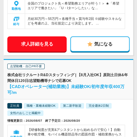
全国のプロジェクト先＜希望勤務エリアが叶う！＞ ★「希望
エリアで働きたい」「U・Iターンしたい」な…
勤務地
月給30万円～55万円＋各種手当＋賞与年2回 ※経験やスキルな
どを考慮の上、当社規定により決定します。 …
給与
求人詳細を見る
気になる
志望動機・自己PR不要
株式会社リクルートR&Dスタッフィング | 【8月入社OK】原則土日休&年
間休日120日/志望動機等ナシで応募OK
【CADオペレーター(補助業務)】未経験OK/初年度年収400万
可/m
正社員
職種・業種未経験OK
第二新卒歓迎
完全週休2日制
女性のおしごと掲載中
情報更新日：2026/08/07 終了予定日：2026/08/20
【研修制度が充実&アシスタントから始めるので安心！】自動
車や航空機、モバイル機器部品等の図面作図・補助業務からス