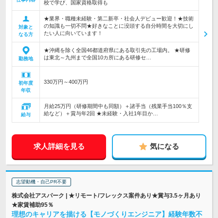
校で学び、国家資格取得も
★業界・職種未経験・第二新卒・社会人デビュー歓迎！★技術
の知識も一切不問★好きなことに没頭する自分時間を大切にし
対象と
たい人に向いています！
なる方
★沖縄を除く全国46都道府県にある取引先の工場内。 ★研修
は東北～九州まで全国10カ所にある研修セ…
勤務地
330万円～400万円
初年度
年収
月給25万円（研修期間中も同額）＋諸手当（残業手当100％支
給など）＋賞与年2回 ★未経験・入社1年目か…
給与
求人詳細を見る
気になる
志望動機・自己PR不要
株式会社アスパーク | ★リモート/フレックス案件あり★賞与3.5ヶ月あり
★家賃補助95％
理想のキャリアを描ける【モノづくりエンジニア】経験年数不