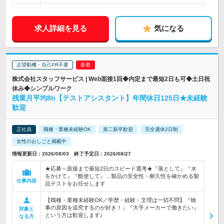
求人詳細を見る
気になる
志望動機・自己PR不要
株式会社スタッフサービス | Web面接1回◆内定まで最短2日も可◆土日祝
休み◆シンプルワーク
残業月平均8h【テストアシスタント】年間休日125日★未経験
歓迎
正社員
職種・業種未経験OK
第二新卒歓迎
完全週休2日制
女性のおしごと掲載中
情報更新日：2026/08/03 終了予定日：2026/08/27
★応募～面接まで最短2日のスピード選考★『落として』『水
をかけて』『酷使して』…製品の安全性・耐久性を確かめる製
仕事内容
品テストをお任せします
【職種・業種未経験OK／学歴・経験・文理は一切不問】『物
事の原因を追究するのが好き！』『大手メーカーで働きたい』
対象と
という方は歓迎します♪
なる方