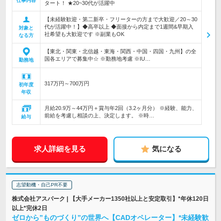
仕事内容
タート！ ★20~30代が活躍中
【未経験歓迎・第二新卒・フリーターの方まで大歓迎／20～30
代が活躍中！】◆高卒以上 ◆面接から内定まで1週間&早期入
対象と
社希望も大歓迎です ※副業もOK
なる方
【東北・関東・北信越・東海・関西・中国・四国・九州】の全
国各エリアで募集中☆ ※勤務地考慮 ※IU…
勤務地
317万円～700万円
初年度
年収
月給20.9万～44万円＋賞与年2回（3.2ヶ月分） ※経験、能力、
前給を考慮し相談の上、決定します。 ※時…
給与
求人詳細を見る
気になる
志望動機・自己PR不要
株式会社アスパーク | 【大手メーカー1350社以上と安定取引】*年休120日
以上*完休2日
ゼロから”ものづくり”の世界へ【CADオペレーター】*未経験歓