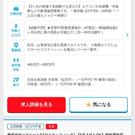
【2ヶ月の研修で未経験でも安心◎】エアコンや洗濯機・冷蔵
庫などの家電修理業務です。＊案件数:1日平均5～10件程 ＊一
仕事内容
人立ち後もフォロー体制◎
【経験不問】★学歴不問/要普通免許（AT限定）/研修開始後2
対象と
ヶ月以内に車の用意が可能な方｜20～40代活躍中｜
なる方
自宅⇔お客様宅の直行直帰スタイルです。 ※勤務エリアによ
りサービスステーションを拠点にメーカー案件…
勤務地
480万円～800万円
初年度
年収
完全出来高制 月収例：82万円～（一日平均7 件 修理の場合）
月収例：69万円～（一日平均6 件 修理の場…
給与
求人詳細を見る
気になる
志望動機・自己PR不要