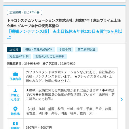
志望動機・自己PR不要
トキコシステムソリューションズ株式会社 | 創業87年！東証プライム上場
企業のグループ会社◎安定基盤◎
【機械メンテナンス職】 ★土日祝休★年休125日★賞与5ヶ月以
上
正社員
職種・業種未経験OK
学歴不問
第二新卒歓迎
完全週休2日制
女性のおしごと掲載中
情報更新日：2026/08/05 終了予定日：2026/08/20
ガソリンスタンドや水素ステーションなどにある、自社製品の
点検・メンテナンスを行います。 ★フレックスタイム制・土
仕事内容
日休みなど、抜群の働きやすさ
★機械・設備に関わる業務経験があれば活かせます！◆40歳ま
での方◆異業種出身の先輩が多数活躍しています！未経験・第
対象と
二新卒の方も歓迎♪
なる方
【札幌、旭川、盛岡、秋田、茨城、埼玉、千葉、甲府、静岡、
名古屋、四日市、高松、岡山、福岡、佐賀、大…
勤務地
380万円～600万円
初年度