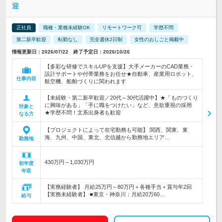
迎
正社員
職種・業種未経験OK
リモートワーク可
学歴不問
第二新卒歓迎
転勤なし
完全週休2日制
女性のおしごと掲載中
情報更新日：2026/07/22 終了予定日：2026/10/26
【多彩な研修でスキルUPを支援】大手メーカーのCAD業務・
設計サポートや付帯業務をお任せ★自動車、産業用ロボット、
仕事内容
航空機、船舶づくりに関われます
【未経験・第二新卒歓迎／20代～30代活躍中】★「ものづくり
に興味がある」「手に職をつけたい」など、意欲重視の採用
対象と
★学歴不問！文系出身者も歓迎
なる方
【プロジェクトによって在宅勤務も可能】 関西、関東、東
海、九州、中国、東北、北信越から勤務地エリア…
勤務地
430万円～1,030万円
初年度
年収
【実務経験者】 月給25万円～80万円＋各種手当＋賞与年2回
【実務未経験者】 ■東京・神奈川：月給20万60…
給与