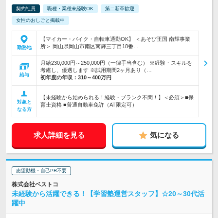
契約社員
職種・業種未経験OK
第二新卒歓迎
女性のおしごと掲載中
【マイカー・バイク・自転車通勤OK】 ＜あそび王国 南輝事業
所＞ 岡山県岡山市南区南輝三丁目18番…
勤務地
月給230,000円～250,000円（一律手当含む） ※経験・スキルを
考慮し、優遇します ※試用期間2ヶ月あり（…
給与
初年度の年収：
310～400万円
【未経験から始められる！経験・ブランク不問！】＜必須＞■保
対象と
育士資格 ■普通自動車免許（AT限定可）
なる方
求人詳細を見る
気になる
志望動機・自己PR不要
株式会社ベストコ
未経験から活躍できる！【学習塾運営スタッフ】☆20～30代活
躍中