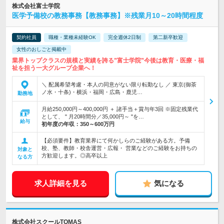
株式会社富士学院
医学予備校の教務事務【教務事務】※残業月10～20時間程度
契約社員
職種・業種未経験OK
完全週休2日制
第二新卒歓迎
女性のおしごと掲載中
業界トップクラスの規模と実績を誇る”富士学院”今後は教育・医療・福
祉を担う一大グループ企業へ！
＼ 配属希望考慮・本人の同意がない限り転勤なし ／ 東京(御茶
ノ水・十条)・横浜・福岡・広島・鹿児…
勤務地
月給250,000円～400,000円 ＋ 諸手当＋賞与年3回 ※固定残業代
として、 " 月20時間分／35,000円～ "を…
給与
初年度の年収：
350～600万円
【必須要件】教育業界にて何かしらのご経験がある方。予備
校、塾、教師・校舎運営・広報・ 営業などのご経験をお持ちの
対象と
方歓迎します。◎高卒以上
なる方
求人詳細を見る
気になる
株式会社スクールTOMAS