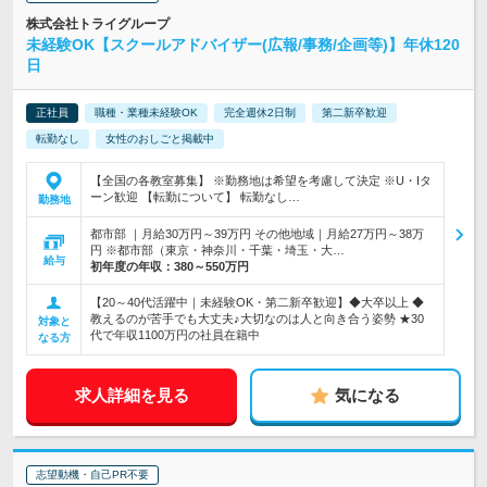
株式会社トライグループ
未経験OK【スクールアドバイザー(広報/事務/企画等)】年休120
日
正社員
職種・業種未経験OK
完全週休2日制
第二新卒歓迎
転勤なし
女性のおしごと掲載中
【全国の各教室募集】 ※勤務地は希望を考慮して決定 ※U・Iタ
ーン歓迎 【転勤について】 転勤なし…
勤務地
都市部 ｜月給30万円～39万円 その他地域｜月給27万円～38万
円 ※都市部（東京・神奈川・千葉・埼玉・大…
給与
初年度の年収：
380～550万円
【20～40代活躍中｜未経験OK・第二新卒歓迎】◆大卒以上 ◆
教えるのが苦手でも大丈夫♪大切なのは人と向き合う姿勢 ★30
対象と
代で年収1100万円の社員在籍中
なる方
求人詳細を見る
気になる
志望動機・自己PR不要