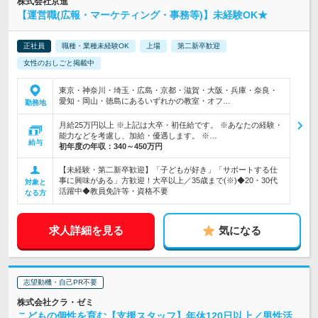
株式会社京進
【運営職(広報・マーケティング・事務等)】未経験OK★
正社員
職種・業種未経験OK
上場
第二新卒歓迎
女性のおしごと掲載中
東京・神奈川・埼玉・広島・京都・滋賀・大阪・兵庫・奈良・
愛知・岡山・徳島にあるいずれかの教室・オフ…
勤務地
月給25万円以上 ※上記は大卒・初任給です。 ※あなたの経験・
能力などを考慮し、加給・優遇します。 ※…
給与
初年度の年収：
340～450万円
【未経験・第二新卒歓迎】「子どもが好き」「サポートする仕
事に興味がある」方歓迎！大卒以上／35歳まで(※)◆20・30代
対象と
活躍中◆教員免許等・資格不要
なる方
求人詳細を見る
気になる
志望動機・自己PR不要
株式会社クラ・ゼミ
こどもの個性を育む【支援スタッフ】年休120日以上／男性活