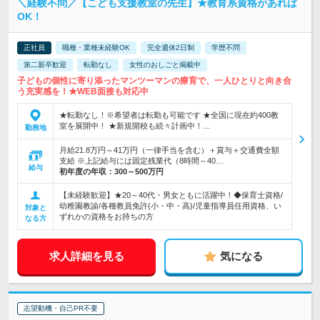
＼経験不問／【こども支援教室の先生】★教育系資格があれば
OK！
正社員
職種・業種未経験OK
完全週休2日制
学歴不問
第二新卒歓迎
転勤なし
女性のおしごと掲載中
子どもの個性に寄り添ったマンツーマンの療育で、一人ひとりと向き合
う充実感を！★WEB面接も対応中
★転勤なし！※希望者は転勤も可能です ★全国に現在約400教
室を展開中！ ★新規開校も続々計画中！…
勤務地
月給21.8万円～41万円（一律手当を含む）＋賞与＋交通費全額
支給 ※上記給与には固定残業代（8時間～40…
給与
初年度の年収：
300～500万円
【未経験歓迎】★20～40代・男女ともに活躍中！◆保育士資格/
幼稚園教諭/各種教員免許(小・中・高)/児童指導員任用資格、い
対象と
ずれかの資格をお持ちの方
なる方
求人詳細を見る
気になる
志望動機・自己PR不要