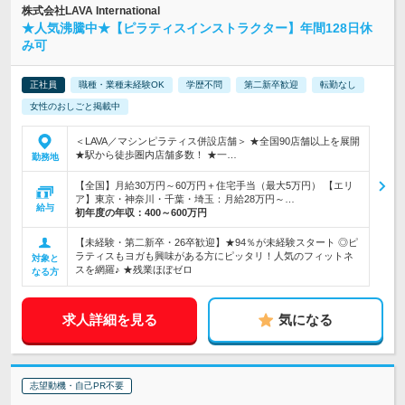
株式会社LAVA International
★人気沸騰中★【ピラティスインストラクター】年間128日休
み可
正社員
職種・業種未経験OK
学歴不問
第二新卒歓迎
転勤なし
女性のおしごと掲載中
＜LAVA／マシンピラティス併設店舗＞ ★全国90店舗以上を展開
★駅から徒歩圏内店舗多数！ ★一…
勤務地
【全国】月給30万円～60万円＋住宅手当（最大5万円） 【エリ
ア】東京・神奈川・千葉・埼玉：月給28万円～…
給与
初年度の年収：
400～600万円
【未経験・第二新卒・26卒歓迎】★94％が未経験スタート ◎ピ
ラティスもヨガも興味がある方にピッタリ！人気のフィットネ
対象と
スを網羅♪ ★残業ほぼゼロ
なる方
求人詳細を見る
気になる
志望動機・自己PR不要