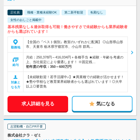
正社員
職種・業種未経験OK
第二新卒歓迎
転勤なし
女性のおしごと掲載中
基本残業なし＆連休取得も可能！働きやすさで未経験からも業界経験者
からも選ばれています！
【全国の『ベスト個別』教室のいずれかに配属】 ◎山形県山形
市、天童市 栃木県宇都宮市、小山市 群馬…
勤務地
月給：250,378円～416,034円＋各種手当 ★経験・年齢を考慮の
上、当社規定により優遇します！ ※固定残…
給与
初年度の年収：
350～600万円
【未経験歓迎！若手活躍中♪】★異業種での経験が活かせます！
★塾や学校など教育業界経験者からも選ばれています！◎大卒
対象と
以上◎要普免
なる方
求人詳細を見る
気になる
志望動機・自己PR不要
株式会社クラ・ゼミ