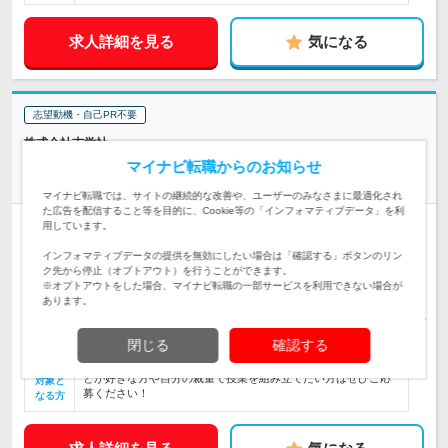
求人詳細を見る
気になる
志望動機・自己PR不要
株式会社志学社
【英語講師（小中学生）】◆年休125日◆副業OK◆残業月10h
マイナビ転職からのお知らせ
以下
マイナビ転職では、サイトの継続的な改善や、ユーザーのみなさまに最適化され
た広告を配信すること等を目的に、Cookie等の「インフォマティブデータ」を利
正社員
職種・業種未経験OK
学歴不問
転勤なし
用しています。
インフォマティブデータの提供を無効にしたい場合は「確認する」ボタンのリン
石井塾・船穂教室／岡山県倉敷市船穂町船穂1755-1 【雇入れ直
ク先から停止（オプトアウト）を行うことができます。
後】上記事業所 【変更の範囲】会社…
勤務地
※オプトアウトをした場合、マイナビ転職の一部サービスを利用できない場合が
あります。
月給180,000円～ ＋ 諸手当 ＋ 賞与 ※経験・年齢・資格など考
慮し優遇いたします ※試用期間3か月（待…
給与
閉じる
確認する
＜未経験の方・ブランクがある方歓迎！＞◎子どもと接するこ
とが好きな方や自分の裁量で授業を組み立てたい方はぜひご応
対象と
募ください！
なる方