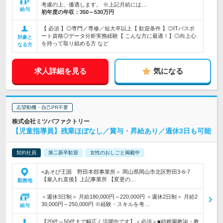
考慮の上、優遇します。 ※上記月給には…
給与
初年度の年収：
350～530万円
【 必須 】◎専門／専修／短大卒以上【 歓迎条件 】◎ITパスポ
ート資格◎データ分析実務経験【 こんな方に最適！】◎向上心
対象と
を持って取り組める方 など
なる方
求人詳細を見る
気になる
志望動機・自己PR不要
株式会社ミツバファクトリー
【児童指導員】残業ほぼなし／賞与・昇給あり／週休3日も可能
契約社員
第二新卒歓迎
女性のおしごと掲載中
<あそび王国 野田本部事業所＞ 岡山県岡山市北区野田3-6-7
【雇入れ直後】上記事業所 【変更の…
勤務地
＜週休3日制＞ 月給180,000円～220,000円 ＜週休2日制＞ 月給2
30,000円～250,000円 ※経験・スキルを考…
給与
【20代～50代まで幅広く活躍中です】＜必須＞■幼稚園教諭・教