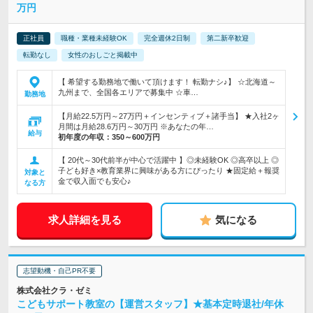
万円
正社員
職種・業種未経験OK
完全週休2日制
第二新卒歓迎
転勤なし
女性のおしごと掲載中
【 希望する勤務地で働いて頂けます！ 転勤ナシ♪】 ☆北海道～
九州まで、全国各エリアで募集中 ☆車…
勤務地
【月給22.5万円～27万円＋インセンティブ＋諸手当】 ★入社2ヶ
月間は月給28.6万円～30万円 ※あなたの年…
給与
初年度の年収：
350～600万円
【 20代～30代前半が中心で活躍中 】◎未経験OK ◎高卒以上 ◎
子ども好き×教育業界に興味がある方にぴったり ★固定給＋報奨
対象と
金で収入面でも安心♪
なる方
求人詳細を見る
気になる
志望動機・自己PR不要
株式会社クラ・ゼミ
こどもサポート教室の【運営スタッフ】★基本定時退社/年休