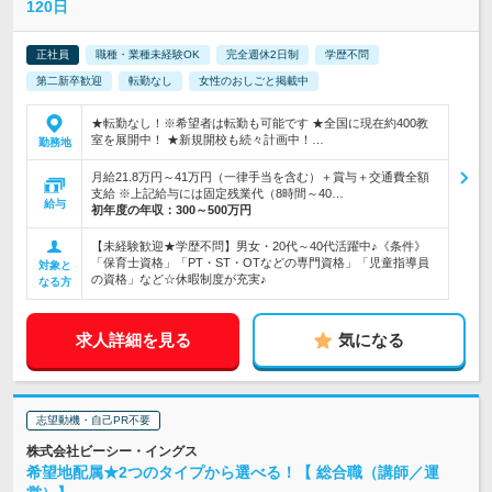
120日
正社員
職種・業種未経験OK
完全週休2日制
学歴不問
第二新卒歓迎
転勤なし
女性のおしごと掲載中
★転勤なし！※希望者は転勤も可能です ★全国に現在約400教
室を展開中！ ★新規開校も続々計画中！…
勤務地
月給21.8万円～41万円（一律手当を含む）＋賞与＋交通費全額
支給 ※上記給与には固定残業代（8時間～40…
給与
初年度の年収：
300～500万円
【未経験歓迎★学歴不問】男女・20代～40代活躍中♪《条件》
「保育士資格」「PT・ST・OTなどの専門資格」「児童指導員
対象と
の資格」など☆休暇制度が充実♪
なる方
求人詳細を見る
気になる
志望動機・自己PR不要
株式会社ビーシー・イングス
希望地配属★2つのタイプから選べる！【 総合職（講師／運