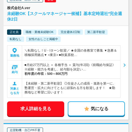
株式会社A.ver
未経験OK【スクールマネージャー候補】基本定時退社*完全週
休2日
正社員
職種・業種未経験OK
完全週休2日制
第二新卒歓迎
転勤なし
女性のおしごと掲載中
＼転勤なし！U・Iターン歓迎／ ★全国の各教室で募集 ▼急募＆
積極採用拠点▼ <東京> ■秋葉原校…
勤務地
■月給27万円以上 ＋ 各種手当 ＋ 賞与(年2回)《前職給与保証》
※経験・能力を考慮し、給与額を決定い…
給与
初年度の年収：
500～800万円
【未経験・第二新卒歓迎】 ◎生徒さんの成長・進路を第一に、
塾運営・拡大に向けてともに頑張れる方を歓迎します！ ★勤
対象と
務地など希望に沿います！
なる方
求人詳細を見る
気になる
志望動機・自己PR不要