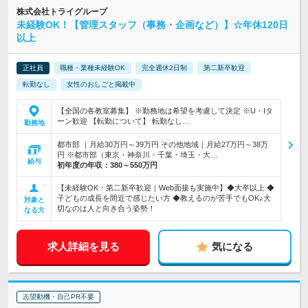
株式会社トライグループ
未経験OK！【管理スタッフ（事務・企画など）】☆年休120日
以上
正社員
職種・業種未経験OK
完全週休2日制
第二新卒歓迎
転勤なし
女性のおしごと掲載中
【全国の各教室募集】 ※勤務地は希望を考慮して決定 ※U・Iタ
ーン歓迎 【転勤について】 転勤なし…
勤務地
都市部 ｜月給30万円～39万円 その他地域｜月給27万円～38万
円 ※都市部（東京・神奈川・千葉・埼玉・大…
給与
初年度の年収：
380～550万円
【未経験OK・第二新卒歓迎｜Web面接も実施中】◆大卒以上 ◆
子どもの成長を間近で感じたい方 ◆教えるのが苦手でもOK♪大
対象と
切なのは人と向き合う姿勢！
なる方
求人詳細を見る
気になる
志望動機・自己PR不要