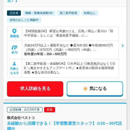
営）】
正社員
職種・業種未経験OK
第二新卒歓迎
転勤なし
女性のおしごと掲載中
【WEB面接OK】 希望も考慮のうえ、広島／岡山／香川の「田
中学習会」もしくは「東進衛星予備校」に…
勤務地
月給24万円以上＋通勤手当など ◆賞与年2回 ◆年収例580万円
（25歳）／670万円（35歳）／850万円（40歳）…
給与
初年度の年収：
350～500万円
【第二新卒歓迎・未経験OK】◎大卒以上 ◎教員免許はなくてO
K ＼働きやすさもアップデート中／ ★産育休の取得＆復帰実績
対象と
多数 ★急な休日出勤なし
なる方
求人詳細を見る
気になる
志望動機・自己PR不要
株式会社ベストコ
未経験から活躍できる！【学習塾運営スタッフ】☆20～30代活
躍中