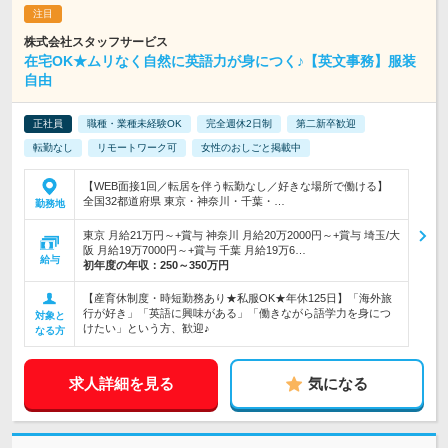
株式会社スタッフサービス
在宅OK★ムリなく自然に英語力が身につく♪【英文事務】服装
自由
正社員
職種・業種未経験OK
完全週休2日制
第二新卒歓迎
転勤なし
リモートワーク可
女性のおしごと掲載中
【WEB面接1回／転居を伴う転勤なし／好きな場所で働ける】
全国32都道府県 東京・神奈川・千葉・…
勤務地
東京 月給21万円～+賞与 神奈川 月給20万2000円～+賞与 埼玉/大
阪 月給19万7000円～+賞与 千葉 月給19万6…
給与
初年度の年収：
250～350万円
【産育休制度・時短勤務あり★私服OK★年休125日】「海外旅
行が好き」「英語に興味がある」「働きながら語学力を身につ
対象と
けたい」という方、歓迎♪
なる方
求人詳細を見る
気になる