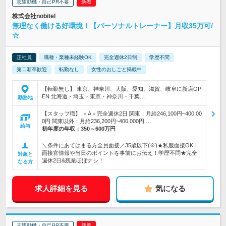
志望動機・自己PR不要
株式会社nobitel
無理なく働ける好環境！【パーソナルトレーナー】月収35万可/
☆
正社員
職種・業種未経験OK
完全週休2日制
学歴不問
第二新卒歓迎
転勤なし
女性のおしごと掲載中
【転勤無し】 東京、神奈川、大阪、愛知、滋賀、岐阜に新店OP
EN 北海道・埼玉・東京・神奈川・千葉…
勤務地
【スタッフ職】 ＜A＞完全週休2日 関東：月給246,100円~400,00
0円 関東以外：月給236,200円~400,000円 …
給与
初年度の年収：
350～600万円
＼条件にあてはまる方全員面接／35歳以下(※)★私服面接OK！
面接官情報や当日のポイントを事前にお伝え！学歴不問★完全
対象と
週休2日&残業ほぼナシ！
なる方
求人詳細を見る
気になる
志望動機・自己PR不要