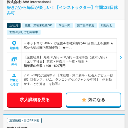
株式会社LAVA International
好きだから毎日が楽しい！【インストラクター】年間128日休
み可
正社員
職種・業種未経験OK
学歴不問
第二新卒歓迎
転勤なし
女性のおしごと掲載中
＜ホットヨガLAVA＞ ◎全国47都道府県に440店舗以上を展開 ★
駅から徒歩圏内店舗多数！ ★一…
勤務地
【全国社員】 月給30万円～60万円＋住宅手当（最大5万円）
【エリア社員】 東京・神奈川・千葉・埼玉 └…
給与
初年度の年収：
400～600万円
☆20～30代が活躍中☆ 【未経験・第二新卒・社会人デビュー歓
迎】◎ダンス、ジム、ランニングなどジャンル不問！「体を動
対象と
かすことが好き」を歓迎♪
なる方
求人詳細を見る
気になる
志望動機・自己PR不要