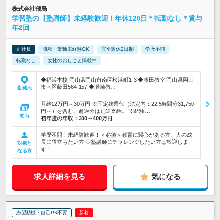
株式会社飛鳥
学習塾の【塾講師】未経験歓迎！年休120日＊転勤なし＊賞与
年2回
正社員
職種・業種未経験OK
完全週休2日制
学歴不問
転勤なし
女性のおしごと掲載中
◆福浜本校 岡山県岡山市南区松浜町1-3 ◆藤田教室 岡山県岡山
市南区藤田564-157 ◆灘崎教…
勤務地
月給22万円～30万円 ※固定残業代（法定内：22.5時間分31,750
円～）を含む。超過分は別途支給。 ※経験…
給与
初年度の年収：
300～400万円
学歴不問！未経験歓迎！＜必須＞教育に関心がある方、人の成
長に役立ちたい方 ◇塾講師にチャレンジしたい方は歓迎しま
対象と
す！
なる方
求人詳細を見る
気になる
志望動機・自己PR不要