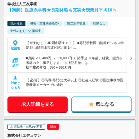
学校法人三友学園
【講師】医療系学科★長期休暇も充実★残業月平均10ｈ
契約社員
職種・業種未経験OK
第二新卒歓迎
転勤なし
女性のおしごと掲載中
【 転勤なし／JR岡山駅すぐ！ 】 ■専門学校岡山情報ビジネス学
院 岡山県岡山市北区駅元町1-4…
勤務地
■月給 200,400円 ～ 320,000円 ＋ 諸手当 ※年齢、経験、能力を
考慮の上、優遇します。 ※上記月給には…
給与
初年度の年収：
350～530万円
【 必須 】◎高専/専門/短大卒以上 ◎社会人経験 ◎医療事務や医
対象と
療機器メーカーでの経験
なる方
求人詳細を見る
気になる
志望動機・自己PR不要
株式会社エデュマン