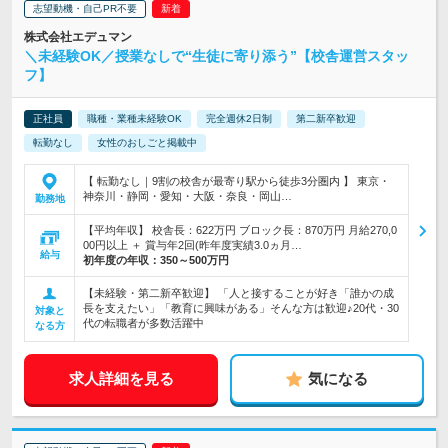
志望動機・自己PR不要
株式会社エデュマン
＼未経験OK／授業なしで“生徒に寄り添う”【校舎運営スタッ
フ】
正社員
職種・業種未経験OK
完全週休2日制
第二新卒歓迎
転勤なし
女性のおしごと掲載中
【 転勤なし｜9割の校舎が最寄り駅から徒歩3分圏内 】 東京・
神奈川・静岡・愛知・大阪・奈良・岡山…
勤務地
【平均年収】 校舎長：622万円 ブロック長：870万円 月給270,0
00円以上 ＋ 賞与年2回(昨年度実績3.0ヵ月…
給与
初年度の年収：
350～500万円
【未経験・第二新卒歓迎】 「人と接することが好き「誰かの成
長を支えたい」「教育に興味がある」そんな方は歓迎♪20代・30
対象と
代の転職者が多数活躍中
なる方
求人詳細を見る
気になる