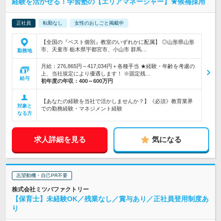
経験を活かせる！学習塾の【エリアマネージャー】★候補採用
正社員
転勤なし
女性のおしごと掲載中
【全国の『ベスト個別』教室のいずれかに配属】 ◎山形県山形
市、天童市 栃木県宇都宮市、小山市 群馬…
勤務地
月給：276,865円～417,034円＋各種手当 ★経験・年齢を考慮の
上、当社規定により優遇します！ ※固定残…
給与
初年度の年収：
400～600万円
【あなたの経験を当社で活かしませんか？】《必須》教育業界
対象と
での勤務経験・マネジメント経験
なる方
求人詳細を見る
気になる
志望動機・自己PR不要
株式会社ミツバファクトリー
【保育士】未経験OK／残業なし／賞与あり／正社員登用制度あ
り