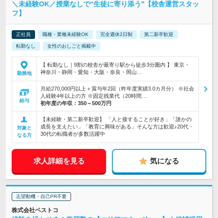
＼未経験OK／授業なしで“生徒に寄り添う”【校舎運営スタッ
フ】
正社員
職種・業種未経験OK
完全週休2日制
第二新卒歓迎
転勤なし
女性のおしごと掲載中
【 転勤なし｜9割の校舎が最寄り駅から徒歩3分圏内 】 東京・
神奈川・静岡・愛知・大阪・奈良・岡山…
勤務地
月給270,000円以上＋賞与年2回（昨年度実績3.0カ月分） ※社会
人経験4年以上の方 ※固定残業代（20時間…
給与
初年度の年収：
350～500万円
【未経験・第二新卒歓迎】 「人と接することが好き」「誰かの
成長を支えたい」「教育に興味がある」そんな方は歓迎♪20代・
対象と
30代の転職者が多数活躍中
なる方
求人詳細を見る
気になる
志望動機・自己PR不要
株式会社ベストコ