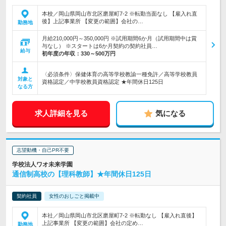
本校／岡山県岡山市北区磨屋町7-2 ※転勤当面なし 【雇入れ直
後】上記事業所 【変更の範囲】会社の…
勤務地
月給210,000円～350,000円 ※試用期間6か月（試用期間中は賞
与なし） ※スタートは6か月契約の契約社員…
給与
初年度の年収：
330～500万円
〈必須条件〉保健体育の高等学校教諭一種免許／高等学校教員
対象と
資格認定／中学校教員資格認定 ★年間休日125日
なる方
求人詳細を見る
気になる
志望動機・自己PR不要
学校法人ワオ未来学園
通信制高校の【理科教師】★年間休日125日
契約社員
女性のおしごと掲載中
本社／岡山県岡山市北区磨屋町7-2 ※転勤なし 【雇入れ直後】
上記事業所 【変更の範囲】会社の定め…
勤務地