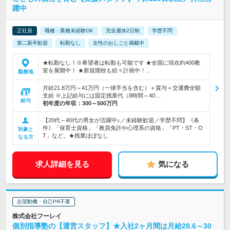
躍中
正社員
職種・業種未経験OK
完全週休2日制
学歴不問
第二新卒歓迎
転勤なし
女性のおしごと掲載中
★転勤なし！※希望者は転勤も可能です ★全国に現在約400教
室を展開中！ ★新規開校も続々計画中！…
勤務地
月給21.8万円～41万円（一律手当を含む）＋賞与＋交通費全額
支給 ※上記給与には固定残業代（8時間～40…
給与
初年度の年収：
300～500万円
【20代～40代の男女が活躍中♪／未経験歓迎／学歴不問】《条
件》「保育士資格」「教員免許や心理系の資格」「PT・ST・O
対象と
T」など。★残業ほぼなし
なる方
求人詳細を見る
気になる
志望動機・自己PR不要
株式会社フーレイ
個別指導塾の【運営スタッフ】★入社2ヶ月間は月給28.6～30