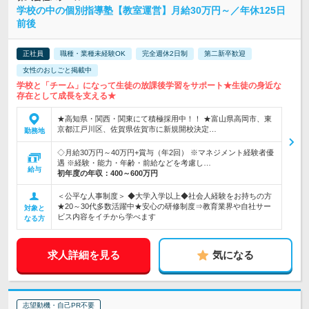
学校の中の個別指導塾【教室運営】月給30万円～／年休125日
前後
正社員
職種・業種未経験OK
完全週休2日制
第二新卒歓迎
女性のおしごと掲載中
学校と「チーム」になって生徒の放課後学習をサポート★生徒の身近な
存在として成長を支える★
★高知県・関西・関東にて積極採用中！！ ★富山県高岡市、東
京都江戸川区、佐賀県佐賀市に新規開校決定…
勤務地
◇月給30万円～40万円+賞与（年2回） ※マネジメント経験者優
遇 ※経験・能力・年齢・前給などを考慮し…
給与
初年度の年収：
400～600万円
＜公平な人事制度＞ ◆大学入学以上◆社会人経験をお持ちの方
★20～30代多数活躍中★安心の研修制度⇒教育業界や自社サー
対象と
ビス内容をイチから学べます
なる方
求人詳細を見る
気になる
志望動機・自己PR不要