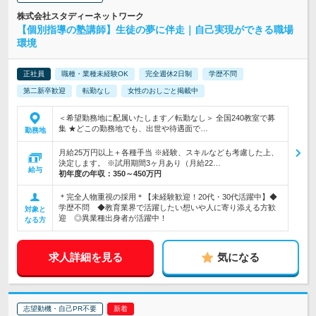
株式会社スタディーネットワーク
【個別指導の塾講師】生徒の夢に伴走｜自己実現ができる職場
環境
正社員
職種・業種未経験OK
完全週休2日制
学歴不問
第二新卒歓迎
転勤なし
女性のおしごと掲載中
＜希望勤務地に配属いたします／転勤なし＞ 全国240教室で募
集 ★どこの勤務地でも、出世や待遇面で…
勤務地
月給25万円以上＋各種手当 ※経験、スキルなども考慮した上、
決定します。 ※試用期間3ヶ月あり（月給22…
給与
初年度の年収：
350～450万円
＊完全人物重視の採用＊【未経験歓迎！20代・30代活躍中】◆
学歴不問 ◆教育業界で活躍したい想いや人に寄り添える方歓
対象と
迎 ◎異業種出身者が活躍中！
なる方
求人詳細を見る
気になる
志望動機・自己PR不要