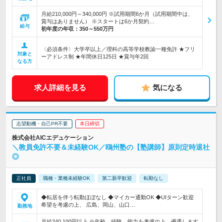
月給210,000円～340,000円 ※試用期間6か月（試用期間中は、
賞与はありません） ※スタートは6か月契約…
給与
初年度の年収：
350～550万円
〈必須条件〉大学卒以上／理科の高等学校教諭一種免許 ★フリ
対象と
ーアドレス制 ★年間休日125日 ★賞与年2回
なる方
求人詳細を見る
気になる
志望動機・自己PR不要
本日締切
株式会社AICエデュケーション
＼教員免許不要＆未経験OK／鴎州塾の【塾講師】原則定時退社
◎
正社員
職種・業種未経験OK
第二新卒歓迎
転勤なし
◆転居を伴う転勤ほぼなし ◆マイカー通勤OK ◆UIターン歓迎
希望を考慮の上、 広島、岡山、山口…
勤務地
月給240,100円以上 ※年齢、経験、能力を考慮の上、優遇します