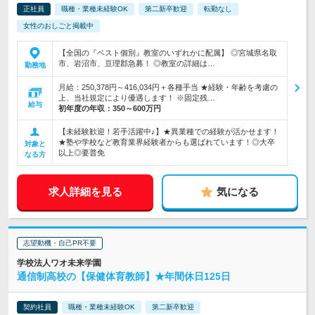
正社員
職種・業種未経験OK
第二新卒歓迎
転勤なし
女性のおしごと掲載中
【全国の『ベスト個別』教室のいずれかに配属】 ◎宮城県名取
市、岩沼市、亘理郡急募！ ◎教室の詳細は…
勤務地
月給：250,378円～416,034円＋各種手当 ★経験・年齢を考慮の
上、当社規定により優遇します！ ※固定残…
給与
初年度の年収：
350～600万円
【未経験歓迎！若手活躍中♪】★異業種での経験が活かせます！
★塾や学校など教育業界経験者からも選ばれています！◎大卒
対象と
以上◎要普免
なる方
求人詳細を見る
気になる
志望動機・自己PR不要
学校法人ワオ未来学園
通信制高校の【保健体育教師】★年間休日125日
契約社員
職種・業種未経験OK
第二新卒歓迎