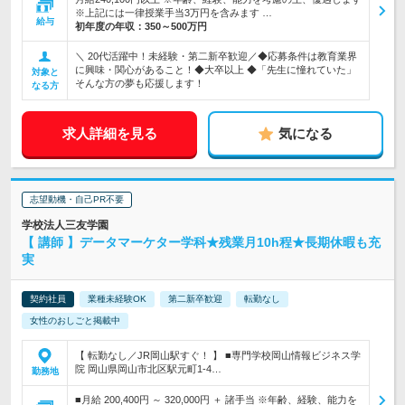
※上記には一律授業手当3万円を含みます …
給与
初年度の年収：
350～500万円
＼ 20代活躍中！未経験・第二新卒歓迎／◆応募条件は教育業界
に興味・関心があること！◆大卒以上 ◆「先生に憧れていた」
対象と
そんな方の夢も応援します！
なる方
求人詳細を見る
気になる
志望動機・自己PR不要
学校法人三友学園
【 講師 】データマーケター学科★残業月10h程★長期休暇も充
実
契約社員
業種未経験OK
第二新卒歓迎
転勤なし
女性のおしごと掲載中
【 転勤なし／JR岡山駅すぐ！ 】 ■専門学校岡山情報ビジネス学
院 岡山県岡山市北区駅元町1-4…
勤務地
■月給 200,400円 ～ 320,000円 ＋ 諸手当 ※年齢、経験、能力を