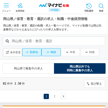
中国版
メニュー
会員登録
閲覧履歴
検索
岡山県／保育・教育・通訳の求人・転職・中途採用情報
岡山県／保育・教育・通訳の転職・求人一覧ページです。マイナビ転職では岡山市、
倉敷市などからもあなたにぴったりの求人を探せます。
岡山県／保育・教育・通訳
勤務地
職種
年収
特徴
条件変更
岡山県
以外でも
岡山県
で募集中の求人
同時に募集中の求人
82
1
50
件中
-
件
並び替え
1
2