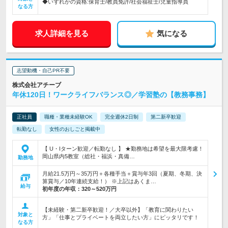
◆いずれかの資格:保育士/教員免許/社会福祉士/児童指導員
なる方
求人詳細を見る
気になる
志望動機・自己PR不要
株式会社アチーブ
年休120日！ワークライフバランス◎／学習塾の【教務事務】
正社員
職種・業種未経験OK
完全週休2日制
第二新卒歓迎
転勤なし
女性のおしごと掲載中
【 U・Iターン歓迎／転勤なし 】 ★勤務地は希望を最大限考慮！
岡山県内5教室（総社・福浜・真備…
勤務地
月給21.5万円～35万円＋各種手当＋賞与年3回（夏期、冬期、決
算賞与／10年連続支給！） ※上記はあくま…
給与
初年度の年収：
320～520万円
【未経験・第二新卒歓迎！／大卒以外】「教育に関わりたい
対象と
方」「仕事とプライベートを両立したい方」にピッタリです！
なる方