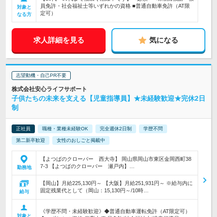
員免許・社会福祉士等いずれかの資格 ■普通自動車免許（AT限
対象と
定可）
なる方
求人詳細を見る
気になる
志望動機・自己PR不要
株式会社安心ライフサポート
子供たちの未来を支える【児童指導員】★未経験歓迎★完休2日
制
正社員
職種・業種未経験OK
完全週休2日制
学歴不問
第二新卒歓迎
女性のおしごと掲載中
【よつばのクローバー 西大寺】 岡山県岡山市東区金岡西町38
7-3 【よつばのクローバー 瀬戸内】…
勤務地
【岡山】月給225,130円～ 【大阪】月給251,931円～ ※給与内に
固定残業代として（岡山：15,130円～/10時…
給与
《学歴不問・未経験歓迎》◆普通自動車運転免許（AT限定可）
対象と