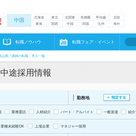
北海道
東北
北関東
首都圏
甲信越
北陸
中国
東海
関西
中国
四国
九州
海外
転職ノウハウ
転職フェア・イベント
岡山県／講師の転職・求人一覧
・中途採用情報
勤務地
指定する
員
業務委託
人材紹介
パート・アルバイト
一般派遣
紹介
業種未経験OK
上場企業
マネジャー採用