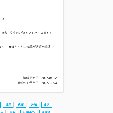
給には…
)を担当。学生の相談やアドバイス等もお
せます！ ★ほとんどの先輩が講師未経験で
情報更新日：2026/06/12
掲載終了予定日：2026/12/03
採用
広報
教師
通訳
休
育休
役職手当
退職金