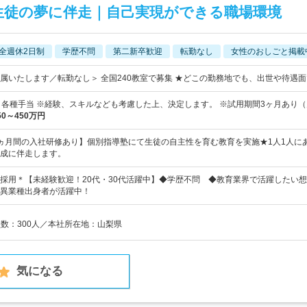
生徒の夢に伴走｜自己実現ができる職場環境
全週休2日制
学歴不問
第二新卒歓迎
転勤なし
女性のおしごと掲載
属いたします／転勤なし＞ 全国240教室で募集 ★どこの勤務地でも、出世や待遇
＋各種手当 ※経験、スキルなども考慮した上、決定します。 ※試用期間3ヶ月あり（
50～450万円
ヵ月間の入社研修あり】個別指導塾にて生徒の自主性を育む教育を実施★1人1人に
成に伴走します。
採用＊【未経験歓迎！20代・30代活躍中】◆学歴不問 ◆教育業界で活躍したい
異業種出身者が活躍中！
員数：300人／本社所在地：山梨県
気になる