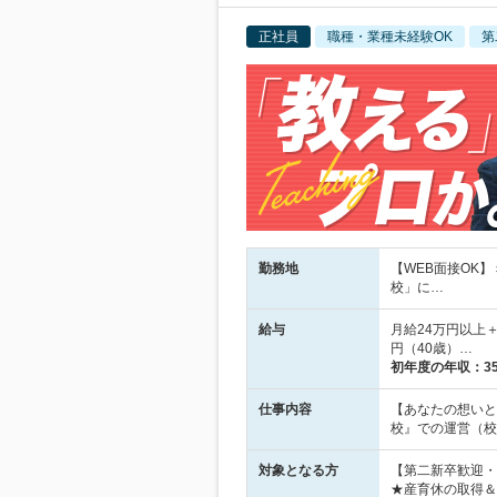
正社員
職種・業種未経験OK
第
勤務地
【WEB面接OK
校」に…
給与
月給24万円以上＋
円（40歳）…
初年度の年収：
3
仕事内容
【あなたの想いと
校』での運営（校
対象となる方
【第二新卒歓迎・
★産育休の取得＆