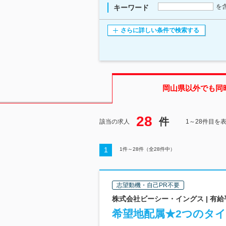
を
キーワード
さらに詳しい条件で検索する
岡山県
以外でも同
28
件
該当の求人
1～28件目を
1
1
件～
28
件（全
28
件中）
志望動機・自己PR不要
株式会社ビーシー・イングス | 有
希望地配属★2つのタイ