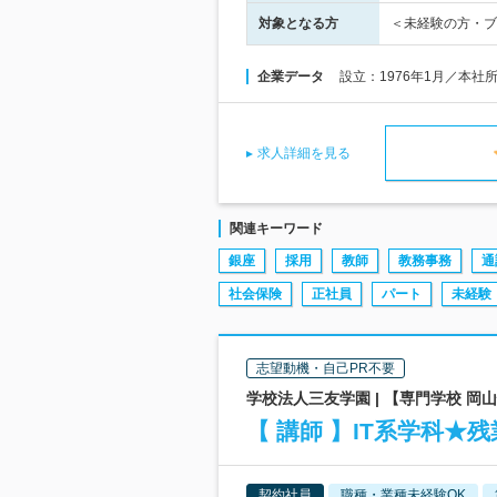
対象となる方
＜未経験の方・ブ
企業データ
設立：1976年1月／本社
求人詳細を見る
関連キーワード
銀座
採用
教師
教務事務
通
社会保険
正社員
パート
未経験
志望動機・自己PR不要
学校法人三友学園 | 【専門学校 
【 講師 】IT系学科★
契約社員
職種・業種未経験OK