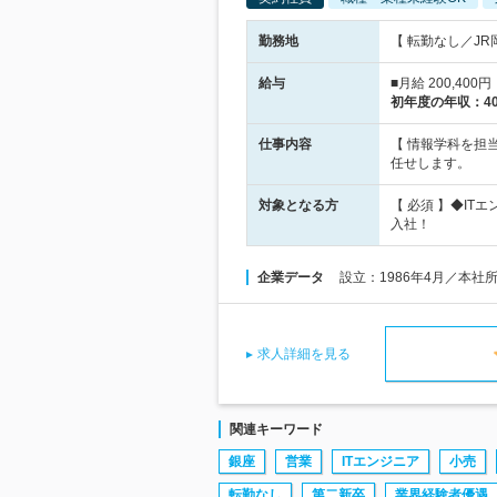
勤務地
【 転勤なし／JR
給与
■月給 200,40
初年度の年収：
4
仕事内容
【 情報学科を担
任せします。
対象となる方
【 必須 】◆I
入社！
企業データ
設立：1986年4月／本社
求人詳細を見る
関連キーワード
銀座
営業
ITエンジニア
小売
転勤なし
第二新卒
業界経験者優遇