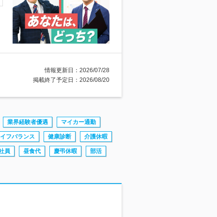
情報更新日：2026/07/28
掲載終了予定日：2026/08/20
業界経験者優遇
マイカー通勤
イフバランス
健康診断
介護休暇
社員
昼食代
慶弔休暇
部活