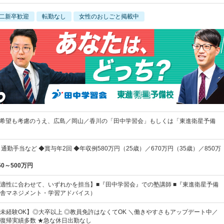
二新卒歓迎
転勤なし
女性のおしごと掲載中
】 希望も考慮のうえ、広島／岡山／香川の「田中学習会」もしくは「東進衛星予備
通勤手当など ◆賞与年2回 ◆年収例580万円（25歳）／670万円（35歳）／850万
50～500万円
適性に合わせて、いずれかを担当】■『田中学習会』での塾講師 ■『東進衛星予備
舎マネジメント・学習アドバイス）
未経験OK】◎大卒以上 ◎教員免許はなくてOK ＼働きやすさもアップデート中／
復帰実績多数 ★急な休日出勤なし