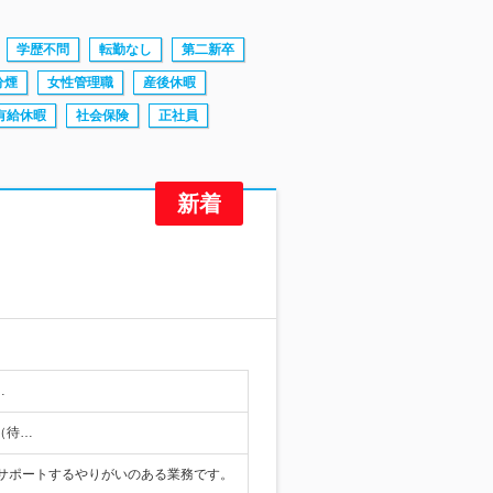
学歴不問
転勤なし
第二新卒
分煙
女性管理職
産後休暇
有給休暇
社会保険
正社員
…
（待…
サポートするやりがいのある業務です。