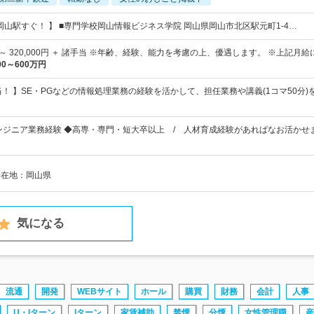
岡山駅すぐ！ 】 ■専門学校岡山情報ビジネス学院 岡山県岡山市北区駅元町1-4…
0円 ～ 320,000円 ＋ 諸手当 ※年齢、経験、能力を考慮の上、優遇します。 ※上記月
00～600万円
当！ 】SE・PGなどの情報処理業務の経験を活かして、担任業務や講義(1コマ50分
Tエンジニア業務経験 ◆高専・専門・短大卒以上 / 人材育成経験があればなお活か
所在地：岡山県
気になる
流通
開発
WEBサイト
ホール
購買
財務
会計
人事
U・Iターン
Iターン
家賃補助
禁煙
分煙
女性管理職
産