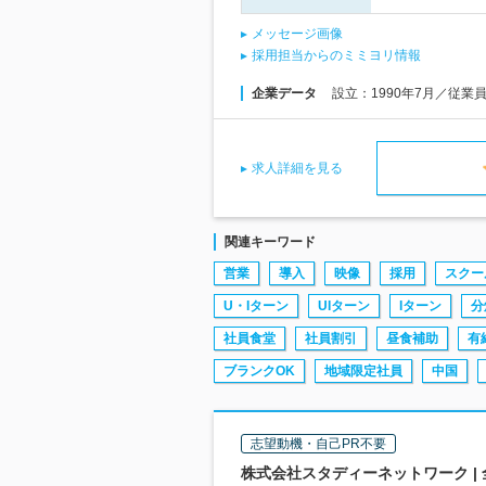
メッセージ画像
採用担当からのミミヨリ情報
企業データ
設立：1990年7月／従業
求人詳細を見る
関連キーワード
営業
導入
映像
採用
スクー
U・Iターン
UIターン
Iターン
分
社員食堂
社員割引
昼食補助
有
ブランクOK
地域限定社員
中国
志望動機・自己PR不要
株式会社スタディーネットワーク |