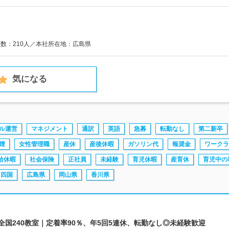
員数：210人／本社所在地：広島県
気になる
ル運営
マネジメント
通訳
英語
急募
転勤なし
第二新卒
煙
女性管理職
産休
産後休暇
ガソリン代
報奨金
ワークラ
給休暇
社会保険
正社員
未経験
育児休暇
産育休
育児中の
四国
広島県
岡山県
香川県
 全国240教室｜定着率90％、年5回5連休、転勤なし◎未経験歓迎