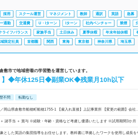
採用
スクール運営
マネジメント
教師
通訳
英語
急募
ー通勤
交通費
U・Iターン
Iターン
社内ベンチャー
禁煙
クライフバランス
家族手当
土日休み
夏季休暇
年末年始休暇
地域限定社員
首都圏
関西
東海
東京都
神奈川県
埼玉県
山県倉敷市で地域密着の学習塾を運営しています。
】◆年休125日◆副業OK◆残業月10h以下
歴不問
転勤なし
／岡山県倉敷市船穂町船穂1755-1 【雇入れ直後】上記事業所 【変更の範囲】会社
円～ ＋ 諸手当 ＋ 賞与 ※経験・年齢・資格など考慮し優遇いたします ※試用期間3か月
象とした英語の集団指導をお任せします。教科書に準拠したワークを使用し成長を