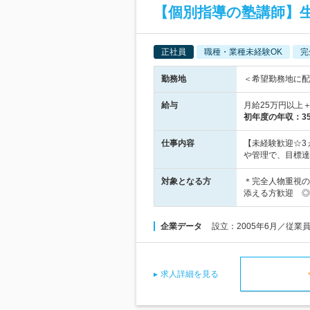
【個別指導の塾講師】
正社員
職種・業種未経験OK
完
勤務地
＜希望勤務地に配
給与
月給25万円以上
初年度の年収：
3
仕事内容
【未経験歓迎☆3
や管理で、目標達
対象となる方
＊完全人物重視の
添える方歓迎 ◎
企業データ
設立：2005年6月／従業
求人詳細を見る