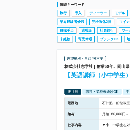
関連キーワード
旅行
導入
ディーラー
モデル
業界経験者優遇
完全週休2日
マイカ
役職手当
退職金
社員旅行
ワー
未経験
育児休暇
ブランクOK
志望動機・自己PR不要
株式会社志学社 | 創業50年。岡
【英語講師（小中学生）
正社員
職種・業種未経験OK
学
勤務地
石井塾・船穂教室
給与
月給180,000
仕事内容
▼小・中学生を対