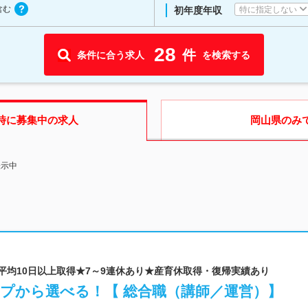
含む
特に指定しない
初年度年収
28
件
条件に合う求人
を検索する
時に募集中の求人
岡山県
のみ
表示中
給平均10日以上取得★7～9連休あり★産育休取得・復帰実績あり
プから選べる！【 総合職（講師／運営）】