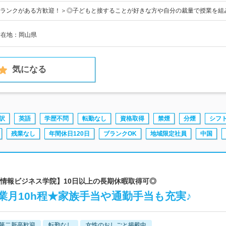
ランクがある方歓迎！＞◎子どもと接することが好きな方や自分の裁量で授業を組
所在地：岡山県
気になる
訳
英語
学歴不問
転勤なし
資格取得
禁煙
分煙
シフ
残業なし
年間休日120日
ブランクOK
地域限定社員
中国
岡山情報ビジネス学院】10日以上の長期休暇取得可◎
残業月10h程★家族手当や通勤手当も充実♪
第二新卒歓迎
転勤なし
女性のおしごと掲載中