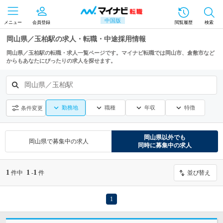
中国版
メニュー
会員登録
閲覧履歴
検索
岡山県／玉柏駅の求人・転職・中途採用情報
岡山県／玉柏駅の転職・求人一覧ページです。マイナビ転職では岡山市、倉敷市など
からもあなたにぴったりの求人を探せます。
岡山県／玉柏駅
勤務地
職種
年収
特徴
条件変更
岡山県
以外でも
岡山県
で募集中の求人
同時に募集中の求人
1
1
1
件中
-
件
並び替え
1