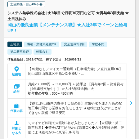
志望動機・自己PR不要
システム熱学株式会社 | ★3年目で月収30万円など可 ★賞与年3回支給 ★
土日祝休み
岡山の優良企業【メンテナンス職】★入社3年でドーンと給与
UP！
正社員
職種・業種未経験OK
完全週休2日制
学歴不問
第二新卒歓迎
転勤なし
情報更新日：2026/07/21 終了予定日：2026/09/21
【 転勤なし／マイカー通勤可（駐車場完備）／直行直帰OK】
岡山県岡山市北区中原142-9 ※U・…
勤務地
月給230,000円 ～ 350,000円 ＋ 諸手当 【賞与年2回＋決算賞与
（4年連続支給中）】 ☆入社3年経過後に大…
給与
初年度の年収：
300～480万円
【9割は岡山市内の案件！日勤のみ】空気や水を運ぶための配
管工事に関する業務をお任せします ★建物には欠かすことが
仕事内容
できない設備で経営安定
＼マイナビ転職で未経験2名が入社しました／【未経験・第二
新卒歓迎】◆普免(AT可)があれば応募OK ◆入社3年経過後、評
対象と
価により給与が3～10万円UP可能
なる方