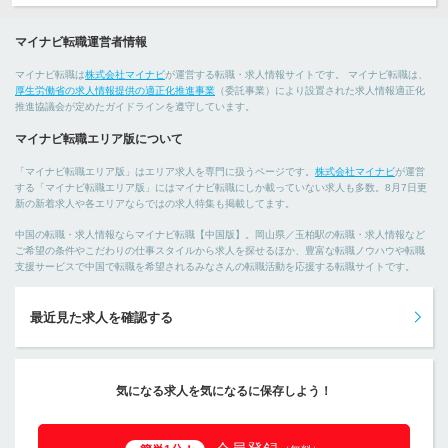
マイナビ転職運営者情報
マイナビ転職は
株式会社マイナビ
が運営する転職・求人情報サイトです。 マイナビ転職は、
厚生労働省の求人情報提供の適正化推進事業
（委託事業）により設置された求人情報適正化
推進協議会が定めたガイドラインを遵守しています。
マイナビ転職エリア版について
「マイナビ転職エリア版」はエリア求人を専門に扱うページです。
株式会社マイナビ
が運営
する「マイナビ転職エリア版」にはマイナビ転職にしか載っていない求人も多数。8月7日更
新の新着求人や各エリアならではの求人特集も掲載してます。
中国の転職・求人情報ならマイナビ転職【中国版】。岡山県／玉柏駅の転職・求人情報など
ご希望の条件やこだわりの仕事スタイルから求人を探せるほか、豊富な転職ノウハウや転職
支援サービスで中国で転職を希望されるみなさんの転職活動を応援する転職サイトです。
最近見た求人を確認する
気になる求人を気になるに保存しよう！