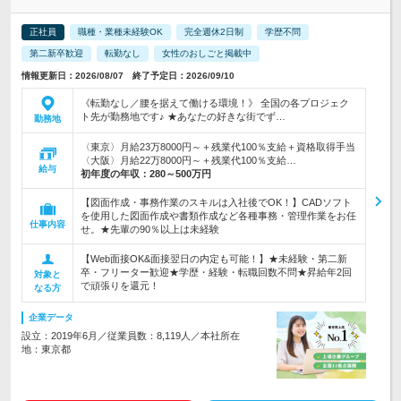
正社員
職種・業種未経験OK
完全週休2日制
学歴不問
第二新卒歓迎
転勤なし
女性のおしごと掲載中
情報更新日：2026/08/07 終了予定日：2026/09/10
《転勤なし／腰を据えて働ける環境！》 全国の各プロジェク
ト先が勤務地です♪ ★あなたの好きな街でず…
勤務地
〈東京〉月給23万8000円～＋残業代100％支給＋資格取得手当
〈大阪〉月給22万8000円～＋残業代100％支給…
給与
初年度の年収：
280～500万円
【図面作成・事務作業のスキルは入社後でOK！】CADソフト
を使用した図面作成や書類作成など各種事務・管理作業をお任
仕事内容
せ。★先輩の90％以上は未経験
【Web面接OK&面接翌日の内定も可能！】★未経験・第二新
卒・フリーター歓迎★学歴・経験・転職回数不問★昇給年2回
対象と
で頑張りを還元！
なる方
企業データ
設立：2019年6月／従業員数：8,119人／本社所在
地：東京都