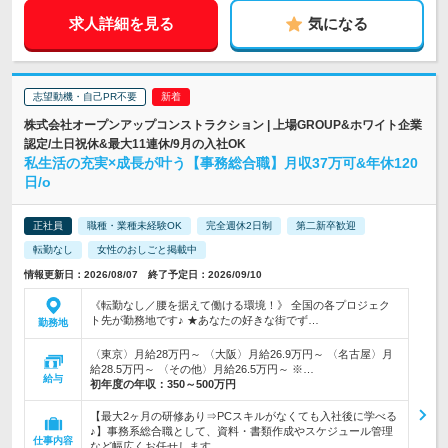
求人詳細を見る
気になる
志望動機・自己PR不要
株式会社オープンアップコンストラクション | 上場GROUP&ホワイト企業
認定/土日祝休&最大11連休/9月の入社OK
私生活の充実×成長が叶う【事務総合職】月収37万可&年休120
日/o
正社員
職種・業種未経験OK
完全週休2日制
第二新卒歓迎
転勤なし
女性のおしごと掲載中
情報更新日：2026/08/07 終了予定日：2026/09/10
《転勤なし／腰を据えて働ける環境！》 全国の各プロジェク
ト先が勤務地です♪ ★あなたの好きな街でず…
勤務地
〈東京〉月給28万円～ 〈大阪〉月給26.9万円～ 〈名古屋〉月
給28.5万円～ 〈その他〉月給26.5万円～ ※…
給与
初年度の年収：
350～500万円
【最大2ヶ月の研修あり⇒PCスキルがなくても入社後に学べる
♪】事務系総合職として、資料・書類作成やスケジュール管理
仕事内容
など幅広くお任せします。