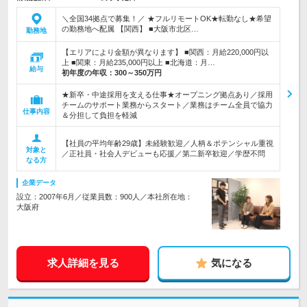
＼全国34拠点で募集！／ ★フルリモートOK★転勤なし★希望
の勤務地へ配属 【関西】 ■大阪市北区…
勤務地
【エリアにより金額が異なります】 ■関西：月給220,000円以
上 ■関東：月給235,000円以上 ■北海道：月…
給与
初年度の年収：
300～350万円
★新卒・中途採用を支える仕事★オープニング拠点あり／採用
チームのサポート業務からスタート／業務はチーム全員で協力
仕事内容
＆分担して負担を軽減
【社員の平均年齢29歳】未経験歓迎／人柄＆ポテンシャル重視
対象と
／正社員・社会人デビューも応援／第二新卒歓迎／学歴不問
なる方
企業データ
設立：2007年6月／従業員数：900人／本社所在地：
大阪府
求人詳細を見る
気になる