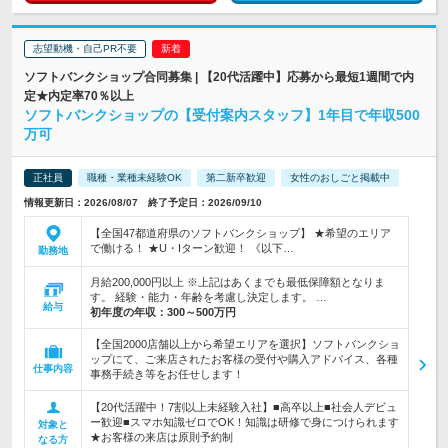
志望動機・自己PR不要
ソフトバンクショップ合同募集 | 【20代活躍中】応募から最短1週間で内
定★内定率70％以上
ソフトバンクショップの【受付案内スタッフ】1年目で年収500
万可
正社員
職種・業種未経験OK
第二新卒歓迎
女性のおしごと掲載中
情報更新日：2026/08/07 終了予定日：2026/09/10
【全国47都道府県のソフトバンクショップ】 ★希望のエリア
で働ける！ ★U・Iターン歓迎！ 《以下…
勤務地
月給200,000円以上 ※上記はあくまでも最低保障額となりま
す。 経験・能力・年齢を考慮し決定します。 …
給与
初年度の年収：
300～500万円
【全国2000店舗以上から希望エリアを選択】ソフトバンクショ
ップにて、ご来店されたお客様の受付や購入アドバイス、各種
仕事内容
事務手続き等をお任せします！
【20代活躍中！7割以上未経験入社】■高卒以上■社会人デビュ
ー歓迎■スマホ知識ゼロでOK！知識は研修で身につけられます
対象と
★お客様の来店は原則予約制
なる方