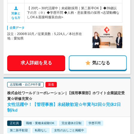
【 20代～30代活躍中｜未経験採用｜第二新卒OK 】◆39歳以
下の方（※）◆学歴不問 ◆人柄・意欲重視の採用 <志望動機な
対象と
しOK＆面接時服装自由>
なる方
企業データ
設立：2006年10月／従業員数：5,224人／本社所在
地：愛知県
求人詳細を見る
気になる
志望動機・自己PR不要
株式会社ワールドコーポレーション | 【採用事業部】ホワイト企業認定受
賞☆研修充実☆
女性活躍中！【管理事務】未経験歓迎☆年賞与2回☆完休2日
制/kd
正社員
職種・業種未経験OK
完全週休2日制
学歴不問
第二新卒歓迎
転勤なし
女性のおしごと掲載中