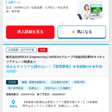
企業データ
設立：2008年11月／従業員数：3,760人／本社所在
地：東京都
求人詳細を見る
気になる
志望動機・自己PR不要
株式会社BREXA Engineering | #BREXAグループ#有給消化率98％ #キャ
リアチェンジ制度あり
休みもキャリアも諦めない！【管理事務】★未経験OK★年休
125日~
正社員
職種・業種未経験OK
完全週休2日制
学歴不問
第二新卒歓迎
転勤なし
女性のおしごと掲載中
情報更新日：2026/07/24 終了予定日：2026/08/27
【研修後の配属先は希望エリアで通勤可能です！】 ◎研修期
間中はオンライン ◎働き方（転勤なし）の相…
勤務地