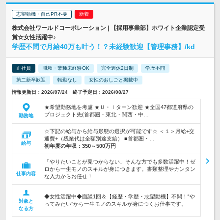
志望動機・自己PR不要
株式会社ワールドコーポレーション | 【採用事業部】ホワイト企業認定受
賞☆女性活躍中♪
学歴不問で月給40万も叶う！？未経験歓迎【管理事務】/kd
正社員
職種・業種未経験OK
完全週休2日制
学歴不問
第二新卒歓迎
転勤なし
女性のおしごと掲載中
情報更新日：2026/07/24 終了予定日：2026/08/27
★希望勤務地を考慮 ★Ｕ・Ｉターン歓迎 ★全国47都道府県の
プロジェクト先(首都圏・東北・関西・中…
勤務地
☆下記の給与から給与形態の選択が可能です☆ ＜１＞月給+交
通費+（残業代は全額別途支給） ■首都圏・…
給与
初年度の年収：
350～500万円
「やりたいことが見つからない」そんな方でも多数活躍中！ゼ
ロから一生モノのスキルが身につきます。書類整理やカンタン
仕事内容
な入力からお任せ！
◆女性活躍中◆面談1回＆【経歴・学歴・志望動機】不問！“や
対象と
ってみたい”から一生モノのスキルが身につくお仕事です。
なる方