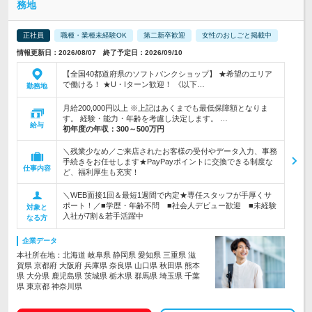
務地
正社員
職種・業種未経験OK
第二新卒歓迎
女性のおしごと掲載中
情報更新日：2026/08/07 終了予定日：2026/09/10
【全国40都道府県のソフトバンクショップ】 ★希望のエリア
で働ける！ ★U・Iターン歓迎！ 《以下…
勤務地
月給200,000円以上 ※上記はあくまでも最低保障額となりま
す。 経験・能力・年齢を考慮し決定します。 …
給与
初年度の年収：
300～500万円
＼残業少なめ／ご来店されたお客様の受付やデータ入力、事務
手続きをお任せします★PayPayポイントに交換できる制度な
仕事内容
ど、福利厚生も充実！
＼WEB面接1回＆最短1週間で内定★専任スタッフが手厚くサ
ポート！／■学歴・年齢不問 ■社会人デビュー歓迎 ■未経験
対象と
入社が7割＆若手活躍中
なる方
企業データ
本社所在地：北海道 岐阜県 静岡県 愛知県 三重県 滋
賀県 京都府 大阪府 兵庫県 奈良県 山口県 秋田県 熊本
県 大分県 鹿児島県 茨城県 栃木県 群馬県 埼玉県 千葉
県 東京都 神奈川県