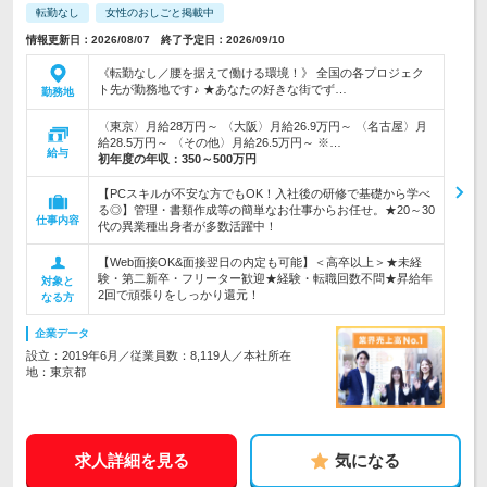
転勤なし
女性のおしごと掲載中
情報更新日：2026/08/07 終了予定日：2026/09/10
《転勤なし／腰を据えて働ける環境！》 全国の各プロジェク
ト先が勤務地です♪ ★あなたの好きな街でず…
勤務地
〈東京〉月給28万円～ 〈大阪〉月給26.9万円～ 〈名古屋〉月
給28.5万円～ 〈その他〉月給26.5万円～ ※…
給与
初年度の年収：
350～500万円
【PCスキルが不安な方でもOK！入社後の研修で基礎から学べ
る◎】管理・書類作成等の簡単なお仕事からお任せ。★20～30
仕事内容
代の異業種出身者が多数活躍中！
【Web面接OK&面接翌日の内定も可能】＜高卒以上＞★未経
験・第二新卒・フリーター歓迎★経験・転職回数不問★昇給年
対象と
2回で頑張りをしっかり還元！
なる方
企業データ
設立：2019年6月／従業員数：8,119人／本社所在
地：東京都
求人詳細を見る
気になる