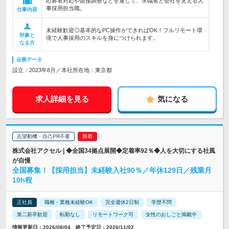
応募者対応や面接調整などを通して、求職者と会社を支える人
事採用担当職。
仕事内容
未経験歓迎◎基本的なPC操作ができればOK！フルリモート環
対象と
境で人事採用のスキルを身につけられます。
なる方
企業データ
設立：2023年8月／本社所在地：東京都
求人詳細を見る
気になる
志望動機・自己PR不要
株式会社アクセル | ◆全国34拠点展開◆定着率92％◆人を大切にする社風
が自慢
全国募集！【採用担当】未経験入社90％／年休129日／残業月
10h程
正社員
職種・業種未経験OK
完全週休2日制
学歴不問
第二新卒歓迎
転勤なし
リモートワーク可
女性のおしごと掲載中
情報更新日：2026/08/04 終了予定日：2026/11/02