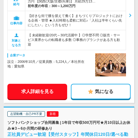
万円 【関西(大阪/京都/兵庫)】 月給29万13…
給与
初年度の年収：
300～1,200万円
【好きな街で腰を据えて働く】まちづくりプロジェクトにおけ
る企画・管理 ★入社時期も柔軟に対応♪「入社は半年くらい先
仕事内容
にしたい」という方もぜひ！
【 未経験歓迎/20代～30代活躍中 】◎学歴不問 ◎販売・サー
ビス業界からの転職者も多数 ◎事務のブランクがある方も歓
対象と
迎
なる方
企業データ
設立：2006年10月／従業員数：5,224人／本社所在
地：愛知県
求人詳細を見る
気になる
志望動機・自己PR不要
ソフトバンクショップ合同募集 | 1年目で年収500万円可★月10日以上お休
み★3～6か月間の研修あり
正社員デビュー歓迎【受付スタッフ】年間休日120日/選べる勤