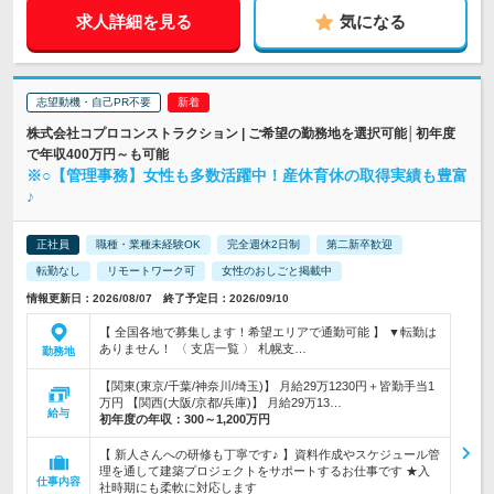
求人詳細を見る
気になる
志望動機・自己PR不要
株式会社コプロコンストラクション | ご希望の勤務地を選択可能│初年度
で年収400万円～も可能
※○【管理事務】女性も多数活躍中！産休育休の取得実績も豊富
♪
正社員
職種・業種未経験OK
完全週休2日制
第二新卒歓迎
転勤なし
リモートワーク可
女性のおしごと掲載中
情報更新日：2026/08/07 終了予定日：2026/09/10
【 全国各地で募集します！希望エリアで通勤可能 】 ▼転勤は
ありません！ 〈 支店一覧 〉 札幌支…
勤務地
【関東(東京/千葉/神奈川/埼玉)】 月給29万1230円＋皆勤手当1
万円 【関西(大阪/京都/兵庫)】 月給29万13…
給与
初年度の年収：
300～1,200万円
【 新人さんへの研修も丁寧です♪ 】資料作成やスケジュール管
理を通して建築プロジェクトをサポートするお仕事です ★入
仕事内容
社時期にも柔軟に対応します