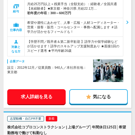
月給25万円以上＋残業手当（全額支給）：経験者／全国共通
【未経験者】 ■東京都・神奈川県 月給22.1万…
給与
初年度の年収：
300～600万円
希望や適性にあわせて、人事・広報・人材コーディネーター・
営業・接客・販売・コールセンター・事務へ配属します ＃語
仕事内容
学力が活かせるフィールドも！
【学歴不問／既卒者＆第二新卒歓迎 】語学力や留学経験など
が活かせます！語学のスキルアップ支援制度あり ★面接1回の
対象と
スピード選考 ★平均年齢26歳
なる方
企業データ
設立：2012年12月／従業員数：940人／本社所在地：
東京都
求人詳細を見る
気になる
志望動機・自己PR不要
株式会社コプロコンストラクション | 上場グループ│年間休日125日│希望
勤務地で働けて転勤なし