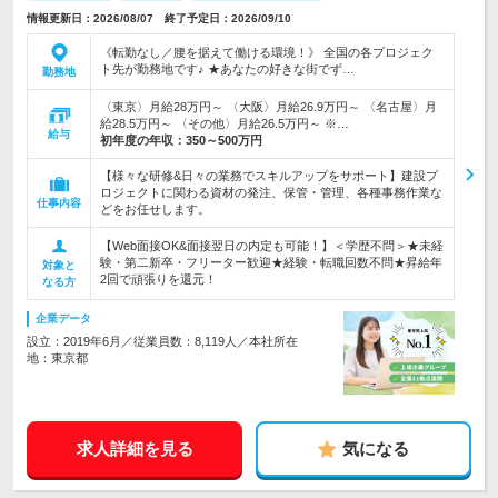
情報更新日：2026/08/07 終了予定日：2026/09/10
《転勤なし／腰を据えて働ける環境！》 全国の各プロジェク
ト先が勤務地です♪ ★あなたの好きな街でず…
勤務地
〈東京〉月給28万円～ 〈大阪〉月給26.9万円～ 〈名古屋〉月
給28.5万円～ 〈その他〉月給26.5万円～ ※…
給与
初年度の年収：
350～500万円
【様々な研修&日々の業務でスキルアップをサポート】建設プ
ロジェクトに関わる資材の発注、保管・管理、各種事務作業な
仕事内容
どをお任せします。
【Web面接OK&面接翌日の内定も可能！】＜学歴不問＞★未経
験・第二新卒・フリーター歓迎★経験・転職回数不問★昇給年
対象と
2回で頑張りを還元！
なる方
企業データ
設立：2019年6月／従業員数：8,119人／本社所在
地：東京都
求人詳細を見る
気になる