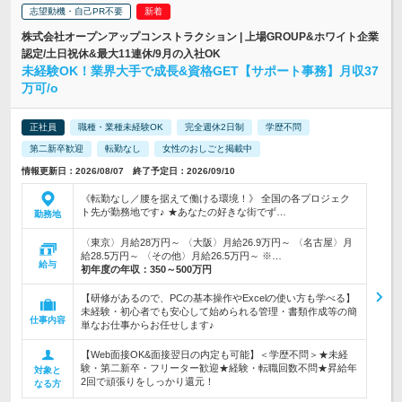
志望動機・自己PR不要
株式会社オープンアップコンストラクション | 上場GROUP&ホワイト企業
認定/土日祝休&最大11連休/9月の入社OK
未経験OK！業界大手で成長&資格GET【サポート事務】月収37
万可/o
正社員
職種・業種未経験OK
完全週休2日制
学歴不問
第二新卒歓迎
転勤なし
女性のおしごと掲載中
情報更新日：2026/08/07 終了予定日：2026/09/10
《転勤なし／腰を据えて働ける環境！》 全国の各プロジェク
ト先が勤務地です♪ ★あなたの好きな街でず…
勤務地
〈東京〉月給28万円～ 〈大阪〉月給26.9万円～ 〈名古屋〉月
給28.5万円～ 〈その他〉月給26.5万円～ ※…
給与
初年度の年収：
350～500万円
【研修があるので、PCの基本操作やExcelの使い方も学べる】
未経験・初心者でも安心して始められる管理・書類作成等の簡
仕事内容
単なお仕事からお任せします♪
【Web面接OK&面接翌日の内定も可能】＜学歴不問＞★未経
験・第二新卒・フリーター歓迎★経験・転職回数不問★昇給年
対象と
2回で頑張りをしっかり還元！
なる方