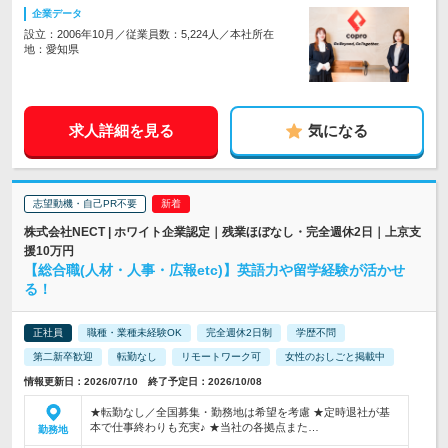
企業データ
設立：2006年10月／従業員数：5,224人／本社所在
地：愛知県
求人詳細を見る
気になる
志望動機・自己PR不要
株式会社NECT | ホワイト企業認定｜残業ほぼなし・完全週休2日｜上京支
援10万円
【総合職(人材・人事・広報etc)】英語力や留学経験が活かせ
る！
正社員
職種・業種未経験OK
完全週休2日制
学歴不問
第二新卒歓迎
転勤なし
リモートワーク可
女性のおしごと掲載中
情報更新日：2026/07/10 終了予定日：2026/10/08
★転勤なし／全国募集・勤務地は希望を考慮 ★定時退社が基
本で仕事終わりも充実♪ ★当社の各拠点また…
勤務地