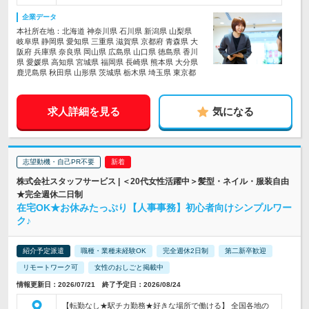
企業データ
本社所在地：北海道 神奈川県 石川県 新潟県 山梨県
岐阜県 静岡県 愛知県 三重県 滋賀県 京都府 青森県 大
阪府 兵庫県 奈良県 岡山県 広島県 山口県 徳島県 香川
県 愛媛県 高知県 宮城県 福岡県 長崎県 熊本県 大分県
鹿児島県 秋田県 山形県 茨城県 栃木県 埼玉県 東京都
求人詳細を見る
気になる
志望動機・自己PR不要
株式会社スタッフサービス | ＜20代女性活躍中＞髪型・ネイル・服装自由
★完全週休二日制
在宅OK★お休みたっぷり【人事事務】初心者向けシンプルワー
ク♪
紹介予定派遣
職種・業種未経験OK
完全週休2日制
第二新卒歓迎
リモートワーク可
女性のおしごと掲載中
情報更新日：2026/07/21 終了予定日：2026/08/24
【転勤なし★駅チカ勤務★好きな場所で働ける】 全国各地の