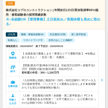
株式会社コプロコンストラクション | 年間休日125日/育休取得率98%/販
売・接客経験者の採用実績多数
※○未経験OK【管理事務】土日祝休み／長期休暇も長めに取れ
る♪
正社員
職種・業種未経験OK
完全週休2日制
第二新卒歓迎
転勤なし
リモートワーク可
女性のおしごと掲載中
情報更新日：2026/08/07 終了予定日：2026/09/10
【 全国各地で募集します！希望エリアで通勤可能 】 ▼転勤は
ありません！ 〈 支店一覧 〉 札幌支…
勤務地
【関東(東京/千葉/神奈川/埼玉)】 月給29万1230円＋皆勤手当1
万円 【関西(大阪/京都/兵庫)】 月給29万13…
給与
初年度の年収：
300～1,200万円
《入社時期も気軽に相談OK！20代～30代活躍中》PCデータ入
力や資材管理等、バックオフィス業務をお任せします★未経験
仕事内容
からでも安心の研修体制が魅力♪
《人柄・意欲重視の採用！未経験・第二新卒歓迎♪》PCスキ
ル・普通免許ある方歓迎！「大手で働きたい」など応募のきっ
対象と
かけは気軽でOK♪ ※高卒以上
なる方