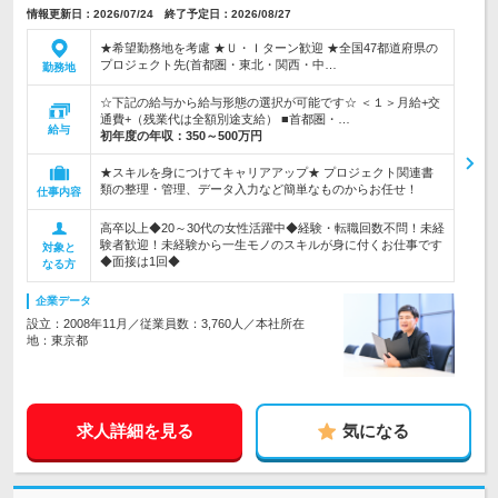
情報更新日：2026/07/24 終了予定日：2026/08/27
★希望勤務地を考慮 ★Ｕ・Ｉターン歓迎 ★全国47都道府県の
プロジェクト先(首都圏・東北・関西・中…
勤務地
☆下記の給与から給与形態の選択が可能です☆ ＜１＞月給+交
通費+（残業代は全額別途支給） ■首都圏・…
給与
初年度の年収：
350～500万円
★スキルを身につけてキャリアアップ★ プロジェクト関連書
類の整理・管理、データ入力など簡単なものからお任せ！
仕事内容
高卒以上◆20～30代の女性活躍中◆経験・転職回数不問！未経
験者歓迎！未経験から一生モノのスキルが身に付くお仕事です
対象と
◆面接は1回◆
なる方
企業データ
設立：2008年11月／従業員数：3,760人／本社所在
地：東京都
求人詳細を見る
気になる