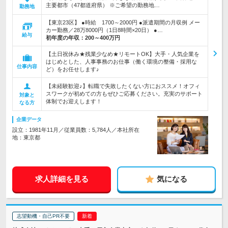
主要都市（47都道府県） ※ご希望の勤務地…
勤務地
【東京23区】 ●時給 1700～2000円 ●派遣期間の月収例 メー
カー勤務／28万8000円（1日8時間×20日） ●…
給与
初年度の年収：
200～400万円
【土日祝休み★残業少なめ★リモートOK】大手・人気企業を
はじめとした、人事事務のお仕事（働く環境の整備・採用な
仕事内容
ど）をお任せします♪
【未経験歓迎♪】転職で失敗したくない方におススメ！オフィ
スワークが初めての方もぜひご応募ください。充実のサポート
対象と
体制でお迎えします！
なる方
企業データ
設立：1981年11月／従業員数：5,784人／本社所在
地：東京都
求人詳細を見る
気になる
志望動機・自己PR不要