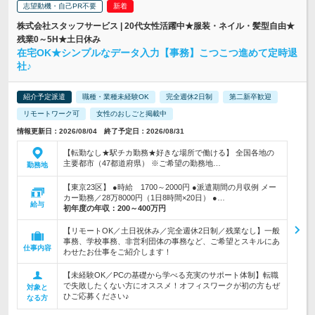
志望動機・自己PR不要
株式会社スタッフサービス | 20代女性活躍中★服装・ネイル・髪型自由★
残業0～5H★土日休み
在宅OK★シンプルなデータ入力【事務】こつこつ進めて定時退
社♪
紹介予定派遣
職種・業種未経験OK
完全週休2日制
第二新卒歓迎
リモートワーク可
女性のおしごと掲載中
情報更新日：2026/08/04 終了予定日：2026/08/31
【転勤なし★駅チカ勤務★好きな場所で働ける】 全国各地の
主要都市（47都道府県） ※ご希望の勤務地…
勤務地
【東京23区】 ●時給 1700～2000円 ●派遣期間の月収例 メー
カー勤務／28万8000円（1日8時間×20日） ●…
給与
初年度の年収：
200～400万円
【リモートOK／土日祝休み／完全週休2日制／残業なし】一般
事務、学校事務、非営利団体の事務など、ご希望とスキルにあ
仕事内容
わせたお仕事をご紹介します！
【未経験OK／PCの基礎から学べる充実のサポート体制】転職
で失敗したくない方にオススメ！オフィスワークが初の方もぜ
対象と
ひご応募ください♪
なる方