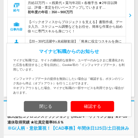
月給22万円～＋残業代＋賞与年2回＋各種手当 ★2年目以降
は、評価・査定を行いベースアップしていきます…
給与
初年度の年収：
350～900万円
【バックオフィスからプロジェクトを支える】書類作成、デー
タ入力、スケジュール調整などをお任せ。簡単な作業から始め
仕事内容
徐々に専門スキルも身につく！
【20～30代活躍中♪未経験歓迎】「将来に役立つスキルを身に
つけたい」「働き方もプライベートも大切にしたい」という意
対象と
欲重視の人柄採用です！
マイナビ転職からのお知らせ
なる方
マイナビ転職では、サイトの継続的な改善や、ユーザーのみなさまに最適化され
企業データ
た広告を配信すること等を目的に、Cookie等の「インフォマティブデータ」を利
設立：2002年3月／本社所在地：東京都
用しています。
インフォマティブデータの提供を無効にしたい場合は「確認する」ボタンのリン
ク先から停止（オプトアウト）を行うことができます。
求人詳細を見る
気になる
※オプトアウトをした場合、マイナビ転職の一部サービスを利用できない場合が
あります。
閉じる
確認する
志望動機・自己PR不要
株式会社コプロコンストラクション | 【WEBマーケティング部】★9~10
連休取得実績 ★社員定着率86.6％
※G/人柄・意欲重視！【CAD事務】年間休日125日/土日祝休み