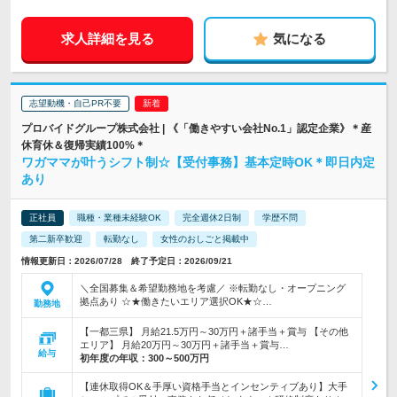
求人詳細を見る
気になる
志望動機・自己PR不要
プロバイドグループ株式会社 | 《「働きやすい会社No.1」認定企業》＊産
休育休＆復帰実績100%＊
ワガママが叶うシフト制☆【受付事務】基本定時OK＊即日内定
あり
正社員
職種・業種未経験OK
完全週休2日制
学歴不問
第二新卒歓迎
転勤なし
女性のおしごと掲載中
情報更新日：2026/07/28 終了予定日：2026/09/21
＼全国募集＆希望勤務地を考慮／ ※転勤なし・オープニング
拠点あり ☆★働きたいエリア選択OK★☆…
勤務地
【一都三県】 月給21.5万円～30万円＋諸手当＋賞与 【その他
エリア】 月給20万円～30万円＋諸手当＋賞与…
給与
初年度の年収：
300～500万円
【連休取得OK＆手厚い資格手当とインセンティブあり】大手