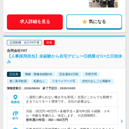
求人詳細を見る
気になる
志望動機・自己PR不要
合同会社YAT
【人事採用担当】未経験から在宅デビュー◎残業ゼロ×土日祝休
み
正社員
職種・業種未経験OK
完全週休2日制
学歴不問
第二新卒歓迎
転勤なし
リモートワーク可
女性のおしごと掲載中
情報更新日：2026/08/04 終了予定日：2026/10/05
＼場所に縛られない働き方を実現／ 全国どこからでも勤務で
きるフルリモート環境です。 出社の必要はな…
勤務地
月給：28万円~40万円＋各種手当＋賞与年2回 ※経験・スキ
ル・年齢を考慮の上、決定します。 ※試用期間3…
給与
初年度の年収：
392～560万円