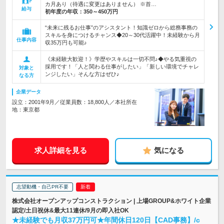
カ月あり（待遇に変更はありません） ※首…
給与
初年度の年収：
350～450万円
“未来に残るお仕事”のアシスタント！知識ゼロから総務事務の
スキルを身につけるチャンス◆20～30代活躍中！未経験から月
仕事内容
収35万円も可能♪
《未経験大歓迎！》学歴やスキルは一切不問♪◆やる気重視の
採用です！「人と関わる仕事がしたい」「新しい環境でチャレ
対象と
ンジしたい」そんな方はぜひ♪
なる方
企業データ
設立：2001年9月／従業員数：18,800人／本社所在
地：東京都
求人詳細を見る
気になる
志望動機・自己PR不要
株式会社オープンアップコンストラクション | 上場GROUP&ホワイト企業
認定/土日祝休&最大11連休/9月の即入社OK
★未経験でも月収37万円可★年間休日120日【CAD事務】/c