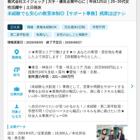
株式会社エイジェック | 大手・優良企業中心に｜年休125日｜20~30代女
性活躍中｜土日祝休
未経験でも安心の教育体制◎【サポート事務】残業ほぼナシ
正社員
職種・業種未経験OK
完全週休2日制
学歴不問
第二新卒歓迎
転勤なし
女性のおしごと掲載中
情報更新日：2026/08/05 終了予定日：2026/08/27
☆★希望エリアで働けます★☆ あなたの希望・居住地を考慮
した上で決定します！ 【首都圏を中心とした…
勤務地
◆東京・神奈川・千葉・埼玉エリア 月給：20万6000円以上 +
残業代100％支給 + 賞与 ◆愛知・大阪・京都…
給与
初年度の年収：
221～288万円
《未経験も大歓迎！》事務として、営業や周囲をサポートする
事務をお任せ★業務内容が幅広いから、身に着くスキルも幅広
仕事内容
い♪20～30代女性が活躍中！
＼自分のやりたいが見つかるかも！／未経験・第二新卒歓迎・
学歴不問！◎ゼロベースから幅広いスキルを身に着けたい方★
対象と
社会人＆事務デビューOK
なる方
企業データ
設立：2001年9月／従業員数：18,900人／本社所在
地：東京都