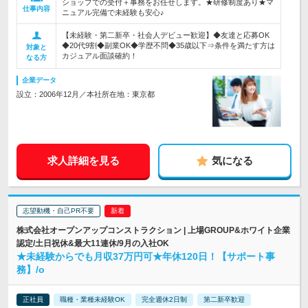
ショップでの受付＋事務をお任せします。★研修制度あり★マ
仕事内容
ニュアル完備で未経験も安心♪
【未経験・第二新卒・社会人デビュー歓迎】◆友達と応募OK
◆20代9割◆副業OK◆学歴不問◆35歳以下⇒条件を満たす方は
対象と
カジュアル面談確約！
なる方
企業データ
設立：2006年12月／本社所在地：東京都
求人詳細を見る
気になる
志望動機・自己PR不要
株式会社オープンアップコンストラクション | 上場GROUP&ホワイト企業
認定/土日祝休&最大11連休/9月の入社OK
★未経験からでも月収37万円可★年休120日！【サポート事
務】/o
正社員
職種・業種未経験OK
完全週休2日制
第二新卒歓迎