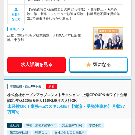
【Web面接OK&面接翌日の内定も可能】＜高卒以上＞★未経
験・第二新卒・フリーター歓迎★経験・転職回数不問★昇給年
対象と
2回で頑張りをしっかり還元！
なる方
企業データ
設立：2019年6月／従業員数：8,119人／本社所在
地：東京都
求人詳細を見る
気になる
志望動機・自己PR不要
株式会社オープンアップコンストラクション | 上場GROUP&ホワイト企業
認定/年休120日&最大11連休/9月の入社OK
未経験OK！事務+αのスキルGET【物流・受発注事務】月収37
万可/o
正社員
職種・業種未経験OK
完全週休2日制
学歴不問
第二新卒歓迎
転勤なし
女性のおしごと掲載中