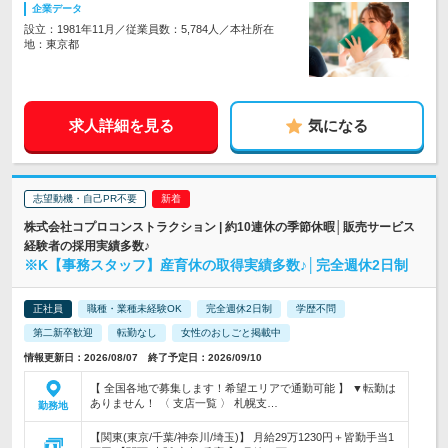
企業データ
設立：1981年11月／従業員数：5,784人／本社所在
地：東京都
求人詳細を見る
気になる
志望動機・自己PR不要
株式会社コプロコンストラクション | 約10連休の季節休暇│販売サービス
経験者の採用実績多数♪
※K【事務スタッフ】産育休の取得実績多数♪│完全週休2日制
正社員
職種・業種未経験OK
完全週休2日制
学歴不問
第二新卒歓迎
転勤なし
女性のおしごと掲載中
情報更新日：2026/08/07 終了予定日：2026/09/10
【 全国各地で募集します！希望エリアで通勤可能 】 ▼転勤は
ありません！ 〈 支店一覧 〉 札幌支…
勤務地
【関東(東京/千葉/神奈川/埼玉)】 月給29万1230円＋皆勤手当1