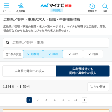
中国版
メニュー
会員登録
閲覧履歴
検索
広島県／管理・事務の求人・転職・中途採用情報
広島県／管理・事務の転職・求人一覧ページです。マイナビ転職では広島市、呉市、
福山市などからもあなたにぴったりの求人を探せます。
広島県／管理・事務
勤務地
職種
年収
特徴
条件変更
広島県
以外でも
広島県
で募集中の求人
同時に募集中の求人
1,144
1
50
件中
-
件
並び替え
1
2
3
4
5
23
…