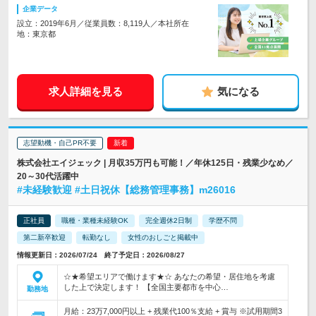
企業データ
設立：2019年6月／従業員数：8,119人／本社所在
地：東京都
求人詳細を見る
気になる
志望動機・自己PR不要
株式会社エイジェック | 月収35万円も可能！／年休125日・残業少なめ／
20～30代活躍中
#未経験歓迎 #土日祝休【総務管理事務】m26016
正社員
職種・業種未経験OK
完全週休2日制
学歴不問
第二新卒歓迎
転勤なし
女性のおしごと掲載中
情報更新日：2026/07/24 終了予定日：2026/08/27
☆★希望エリアで働けます★☆ あなたの希望・居住地を考慮
した上で決定します！ 【全国主要都市を中心…
勤務地
月給：23万7,000円以上 + 残業代100％支給 + 賞与 ※試用期間3