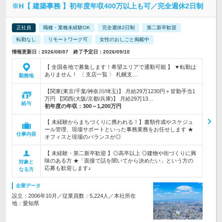
※H【 建築事務 】初年度年収400万以上も可／完全週休2日制
正社員
職種・業種未経験OK
完全週休2日制
第二新卒歓迎
転勤なし
リモートワーク可
女性のおしごと掲載中
情報更新日：2026/08/07 終了予定日：2026/09/10
【 全国各地で募集します！希望エリアで通勤可能 】 ▼転勤は
ありません！ 〈 支店一覧 〉 札幌支…
勤務地
【関東(東京/千葉/神奈川/埼玉)】 月給29万1230円＋皆勤手当1
万円 【関西(大阪/京都/兵庫)】 月給29万13…
給与
初年度の年収：
300～1,200万円
【 未経験からまちづくりに携われる！】書類作成やスケジュ
ール管理、現場サポートといった事務業務をお任せします ★
仕事内容
オフィスと現場のバランスが◎
【 未経験・第二新卒歓迎 】◎高卒以上 ◎建物や街づくりに興
味のある方 ★「面接で話を聞いてから決めたい」という方の
対象と
応募も歓迎します♪
なる方
企業データ
設立：2006年10月／従業員数：5,224人／本社所在
地：愛知県