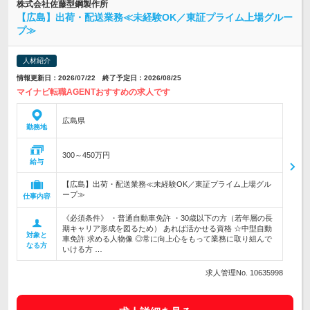
株式会社佐藤型鋼製作所
【広島】出荷・配送業務≪未経験OK／東証プライム上場グルー
プ≫
人材紹介
情報更新日：2026/07/22 終了予定日：2026/08/25
マイナビ転職AGENTおすすめの求人です
広島県
勤務地
300～450万円
給与
【広島】出荷・配送業務≪未経験OK／東証プライム上場グル
ープ≫
仕事内容
《必須条件》 ・普通自動車免許 ・30歳以下の方（若年層の長
期キャリア形成を図るため） あれば活かせる資格 ☆中型自動
対象と
車免許 求める人物像 ◎常に向上心をもって業務に取り組んで
なる方
いける方 …
求人管理No. 10635998