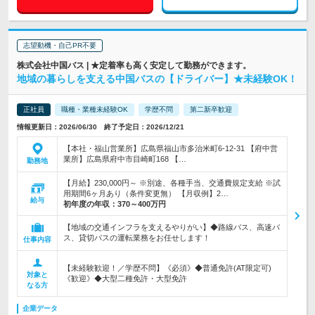
志望動機・自己PR不要
株式会社中国バス | ★定着率も高く安定して勤務ができます。
地域の暮らしを支える中国バスの【ドライバー】★未経験OK！
正社員
職種・業種未経験OK
学歴不問
第二新卒歓迎
情報更新日：2026/06/30 終了予定日：2026/12/21
【本社・福山営業所】広島県福山市多治米町6-12-31 【府中営
業所】広島県府中市目崎町168 【…
勤務地
【月給】230,000円～ ※別途、各種手当、交通費規定支給 ※試
用期間6ヶ月あり（条件変更無） 【月収例】2…
給与
初年度の年収：
370～400万円
【地域の交通インフラを支えるやりがい】◆路線バス、高速バ
ス、貸切バスの運転業務をお任せします！
仕事内容
【未経験歓迎！／学歴不問】《必須》◆普通免許(AT限定可)
対象と
《歓迎》◆大型二種免許・大型免許
なる方
企業データ