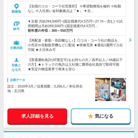
【全国のコカ・コーラ社営業所】 ※希望勤務地を確約 ※転勤
なし ※入社祝い金対象拠点は『★』 ▼北…
勤務地
▼京都 月給294,500円~(固定残業代4.5万円~:27.7h～含む) ※試
用期間は月給269,500円~(固定残業代4.5万円…
給与
初年度の年収：
300～550万円
【再配達・夜勤・長距離なし♪】◎コカ・コーラ社の製品を、
小売店や自動販売機などに配送 ★研修充実 ★最短1週間で入社
仕事内容
可能 ★土日休み可
【普通運転免許(AT限定可)をお持ちの方／高卒以上／44歳以下
の方】★トラックの免許は入社後に費用会社負担で取得可能
対象と
★安定の物流業界で将来も安心
なる方
企業データ
設立：2016年3月／従業員数：3,266人／本社所在
地：石川県
求人詳細を見る
気になる