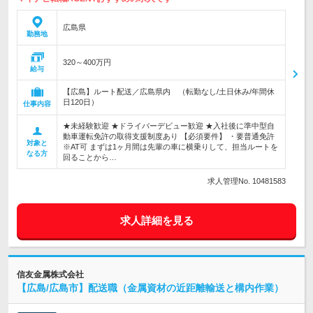
広島県
勤務地
320～400万円
給与
【広島】ルート配送／広島県内 （転勤なし/土日休み/年間休
日120日）
仕事内容
★未経験歓迎 ★ドライバーデビュー歓迎 ★入社後に準中型自
動車運転免許の取得支援制度あり 【必須要件】 ・要普通免許
対象と
※AT可 まずは1ヶ月間は先輩の車に横乗りして、担当ルートを
なる方
回ることから…
求人管理No. 10481583
求人詳細を見る
信友金属株式会社
【広島/広島市】配送職（金属資材の近距離輸送と構内作業）