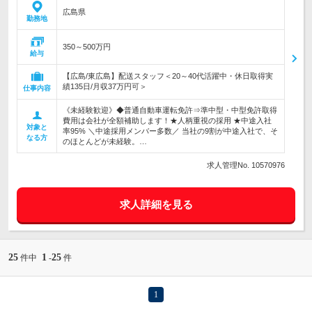
広島県
勤務地
350～500万円
給与
【広島/東広島】配送スタッフ＜20～40代活躍中・休日取得実
績135日/月収37万円可＞
仕事内容
《未経験歓迎》◆普通自動車運転免許⇒準中型・中型免許取得
費用は会社が全額補助します！★人柄重視の採用 ★中途入社
対象と
率95% ＼中途採用メンバー多数／ 当社の9割が中途入社で、そ
なる方
のほとんどが未経験。…
求人管理No. 10570976
求人詳細を見る
25
1
25
件中
-
件
1