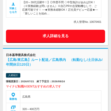
【20～30代活躍中！】◎学歴不問 ◇中型免許があればOK！
（※実務経験は問いません）※自己PRや志望動機なしで、ご
対象と
応募可能です！ ―★実務未経験OK！正社員デビュー応援★―
なる方
「新しいことを始め…
求人管理No. 10670401
求人詳細を見る
日本基準寝具株式会社
【広島/東広島】ルート配送／広島県内 （転勤なし/土日休み/
年間休日120日）
人材紹介
情報更新日：2026/07/21 終了予定日：2026/08/24
マイナビ転職AGENTおすすめの求人です
広島県
勤務地
320～400万円