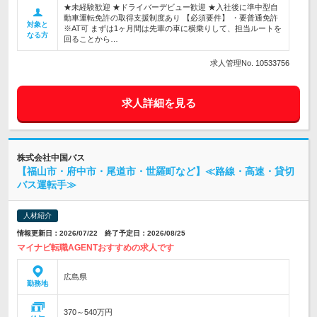
★未経験歓迎 ★ドライバーデビュー歓迎 ★入社後に準中型自
動車運転免許の取得支援制度あり 【必須要件】 ・要普通免許
対象と
※AT可 まずは1ヶ月間は先輩の車に横乗りして、担当ルートを
なる方
回ることから…
求人管理No. 10533756
求人詳細を見る
株式会社中国バス
【福山市・府中市・尾道市・世羅町など】≪路線・高速・貸切
バス運転手≫
人材紹介
情報更新日：2026/07/22 終了予定日：2026/08/25
マイナビ転職AGENTおすすめの求人です
広島県
勤務地
370～540万円