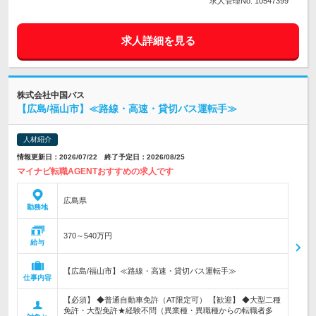
求人管理No. 10547399
求人詳細を見る
株式会社中国バス
【広島/福山市】≪路線・高速・貸切バス運転手≫
人材紹介
情報更新日：2026/07/22 終了予定日：2026/08/25
マイナビ転職AGENTおすすめの求人です
広島県
勤務地
370～540万円
給与
【広島/福山市】≪路線・高速・貸切バス運転手≫
仕事内容
【必須】 ◆普通自動車免許（AT限定可） 【歓迎】 ◆大型二種
免許・大型免許★経験不問（異業種・異職種からの転職者多