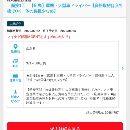
株式会社松原組
面接1回 【広島】重機・大型車ドライバー【資格取得は入社
後でOK 体の負担少なめ】
人材紹介
情報更新日：2026/07/22 終了予定日：2026/08/25
マイナビ転職AGENTおすすめの求人です
広島県
勤務地
371～566万円
給与
★面接1回★【広島】重機・大型車ドライバー【資格取得は入
社後でOK◎体の負担少なめ】
仕事内容
【学歴不問／未経験歓迎】 大型車両を運転してみたい方／安
定企業で確かな収入と資格を手に入れたい方 ＜応募条件＞ ■普
対象と
通自動車免許をお持ちの方（AT限定もOK） ※業界・職種未経
なる方
験歓迎です！ …
求人管理No. 10464797
求人詳細を見る