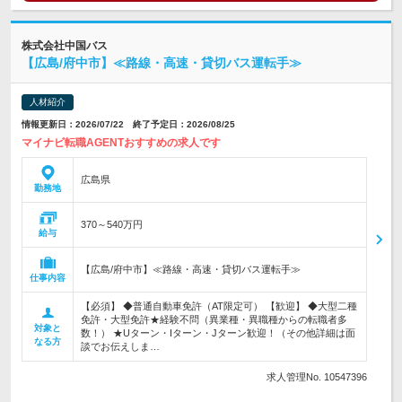
株式会社中国バス
【広島/府中市】≪路線・高速・貸切バス運転手≫
人材紹介
情報更新日：2026/07/22 終了予定日：2026/08/25
マイナビ転職AGENTおすすめの求人です
広島県
勤務地
370～540万円
給与
【広島/府中市】≪路線・高速・貸切バス運転手≫
仕事内容
【必須】 ◆普通自動車免許（AT限定可） 【歓迎】 ◆大型二種
免許・大型免許★経験不問（異業種・異職種からの転職者多
対象と
数！） ★Uターン・Iターン・Jターン歓迎！（その他詳細は面
なる方
談でお伝えしま…
求人管理No. 10547396