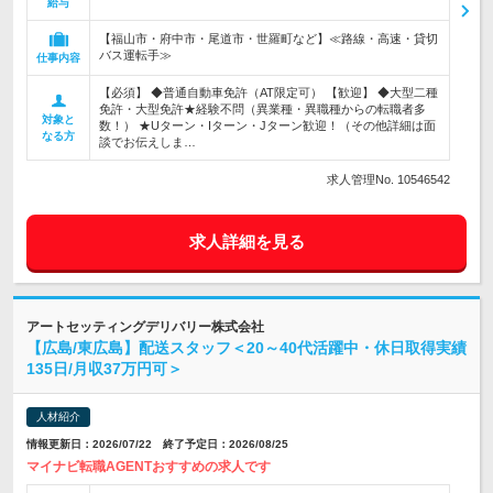
給与
【福山市・府中市・尾道市・世羅町など】≪路線・高速・貸切
バス運転手≫
仕事内容
【必須】 ◆普通自動車免許（AT限定可） 【歓迎】 ◆大型二種
免許・大型免許★経験不問（異業種・異職種からの転職者多
対象と
数！） ★Uターン・Iターン・Jターン歓迎！（その他詳細は面
なる方
談でお伝えしま…
求人管理No. 10546542
求人詳細を見る
アートセッティングデリバリー株式会社
【広島/東広島】配送スタッフ＜20～40代活躍中・休日取得実績
135日/月収37万円可＞
人材紹介
情報更新日：2026/07/22 終了予定日：2026/08/25
マイナビ転職AGENTおすすめの求人です