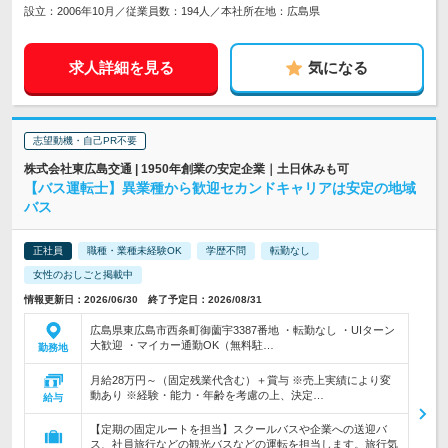
設立：2006年10月／従業員数：194人／本社所在地：広島県
求人詳細を見る
気になる
志望動機・自己PR不要
株式会社東広島交通 | 1950年創業の安定企業｜土日休みも可
【バス運転士】異業種から歓迎セカンドキャリアは安定の地域
バス
正社員
職種・業種未経験OK
学歴不問
転勤なし
女性のおしごと掲載中
情報更新日：2026/06/30 終了予定日：2026/08/31
広島県東広島市西条町御薗宇3387番地 ・転勤なし ・UIターン
大歓迎 ・マイカー通勤OK（無料駐…
勤務地
月給28万円～（固定残業代含む）＋賞与 ※売上実績により変
動あり ※経験・能力・年齢を考慮の上、決定…
給与
【定期の固定ルートを担当】スクールバスや企業への送迎バ
ス、社員旅行などの観光バスなどの運転を担当します。旅行気