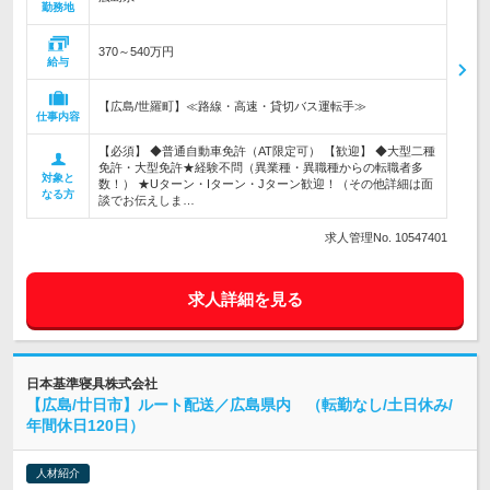
勤務地
370～540万円
給与
【広島/世羅町】≪路線・高速・貸切バス運転手≫
仕事内容
【必須】 ◆普通自動車免許（AT限定可） 【歓迎】 ◆大型二種
免許・大型免許★経験不問（異業種・異職種からの転職者多
対象と
数！） ★Uターン・Iターン・Jターン歓迎！（その他詳細は面
なる方
談でお伝えしま…
求人管理No. 10547401
求人詳細を見る
日本基準寝具株式会社
【広島/廿日市】ルート配送／広島県内 （転勤なし/土日休み/
年間休日120日）
人材紹介