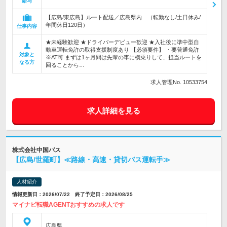
給与
【広島/東広島】ルート配送／広島県内 （転勤なし/土日休み/
年間休日120日）
仕事内容
★未経験歓迎 ★ドライバーデビュー歓迎 ★入社後に準中型自
動車運転免許の取得支援制度あり 【必須要件】 ・要普通免許
対象と
※AT可 まずは1ヶ月間は先輩の車に横乗りして、担当ルートを
なる方
回ることから…
求人管理No. 10533754
求人詳細を見る
株式会社中国バス
【広島/世羅町】≪路線・高速・貸切バス運転手≫
人材紹介
情報更新日：2026/07/22 終了予定日：2026/08/25
マイナビ転職AGENTおすすめの求人です
広島県