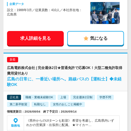
企業データ
設立：1988年3月／従業員数：410人／本社所在地：
広島県
求人詳細を見る
気になる
広島電鉄株式会社 | 完全週休2日★普通免許で応募OK！大型二種免許取得
費用貸付あり
広島の日常に、一番近い場所へ。路線バスの【運転士】◆未経
験OK
正社員
職種・業種未経験OK
上場
完全週休2日制
学歴不問
第二新卒歓迎
転勤なし
女性のおしごと掲載中
情報更新日：2026/08/04 終了予定日：2026/09/14
《県外からのUIターンも歓迎》 希望を考慮し、広島県内いず
れかの営業課・出張所に配属。 ★マイカー…
勤務地