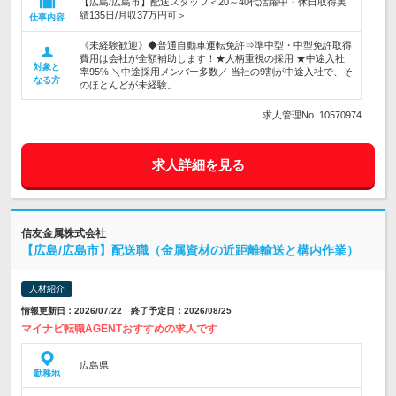
【広島/広島市】配送スタッフ＜20～40代活躍中・休日取得実
績135日/月収37万円可＞
仕事内容
《未経験歓迎》◆普通自動車運転免許⇒準中型・中型免許取得
費用は会社が全額補助します！★人柄重視の採用 ★中途入社
対象と
率95% ＼中途採用メンバー多数／ 当社の9割が中途入社で、そ
なる方
のほとんどが未経験。…
求人管理No. 10570974
求人詳細を見る
信友金属株式会社
【広島/広島市】配送職（金属資材の近距離輸送と構内作業）
人材紹介
情報更新日：2026/07/22 終了予定日：2026/08/25
マイナビ転職AGENTおすすめの求人です
広島県
勤務地