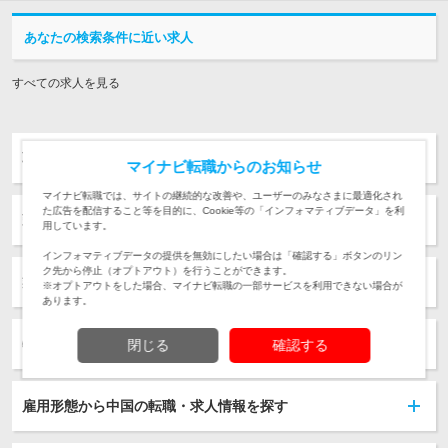
あなたの検索条件に近い求人
すべての求人を見る
職種から中国の転職・求人情報を探す
マイナビ転職からのお知らせ
マイナビ転職では、サイトの継続的な改善や、ユーザーのみなさまに最適化され
た広告を配信すること等を目的に、Cookie等の「インフォマティブデータ」を利
勤務地から転職・求人情報を探す
用しています。
インフォマティブデータの提供を無効にしたい場合は「確認する」ボタンのリン
ク先から停止（オプトアウト）を行うことができます。
業種から中国の転職・求人情報を探す
※オプトアウトをした場合、マイナビ転職の一部サービスを利用できない場合が
あります。
特徴から中国の転職・求人情報を探す
閉じる
確認する
雇用形態から中国の転職・求人情報を探す