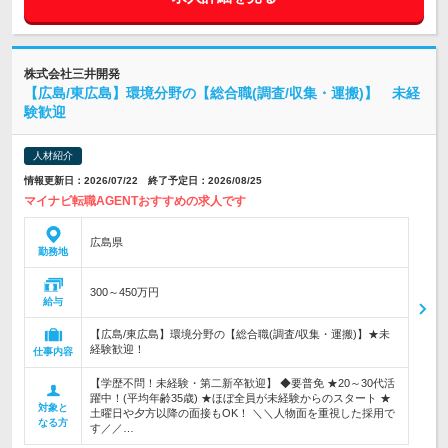
株式会社三井開発
【広島/東広島】環境分野の【総合職(調査/収集・運搬)】 未経
験歓迎
人材紹介
情報更新日：2026/07/22 終了予定日：2026/08/25
マイナビ転職AGENTおすすめの求人です
広島県
勤務地
300～450万円
給与
【広島/東広島】環境分野の【総合職(調査/収集・運搬)】★未
経験歓迎！
仕事内容
【学歴不問！未経験・第二新卒歓迎】 ◆要普免 ★20～30代活
躍中！(平均年齢35歳) ★ほぼ全員が未経験からのスタート ★
対象と
土曜日や夕方以降の面接もOK！ ＼＼人物面を重視した採用で
なる方
す／／…