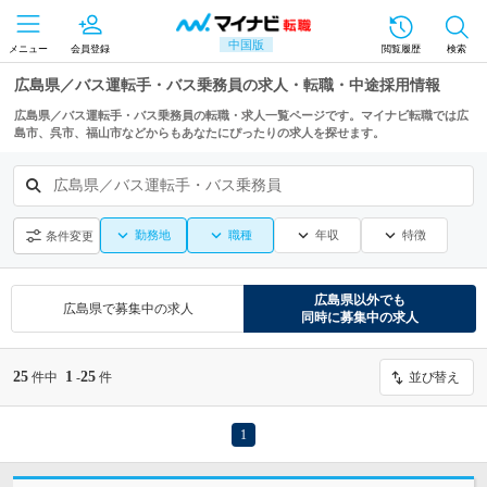
中国版
メニュー
会員登録
閲覧履歴
検索
広島県／バス運転手・バス乗務員の求人・転職・中途採用情報
広島県／バス運転手・バス乗務員の転職・求人一覧ページです。マイナビ転職では広
島市、呉市、福山市などからもあなたにぴったりの求人を探せます。
広島県／バス運転手・バス乗務員
勤務地
職種
年収
特徴
条件変更
広島県
以外でも
広島県
で募集中の求人
同時に募集中の求人
25
1
25
件中
-
件
並び替え
1