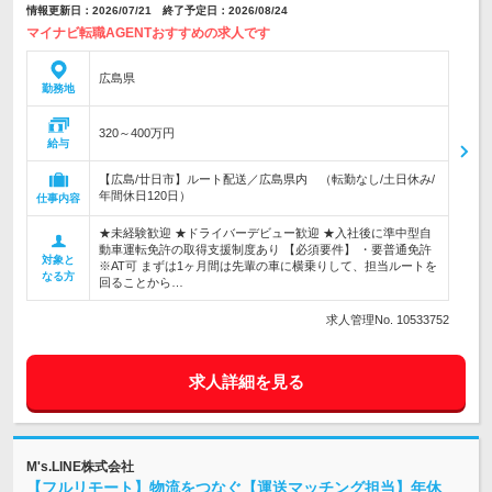
情報更新日：2026/07/21 終了予定日：2026/08/24
マイナビ転職AGENTおすすめの求人です
広島県
勤務地
320～400万円
給与
【広島/廿日市】ルート配送／広島県内 （転勤なし/土日休み/
年間休日120日）
仕事内容
★未経験歓迎 ★ドライバーデビュー歓迎 ★入社後に準中型自
動車運転免許の取得支援制度あり 【必須要件】 ・要普通免許
対象と
※AT可 まずは1ヶ月間は先輩の車に横乗りして、担当ルートを
なる方
回ることから…
求人管理No. 10533752
求人詳細を見る
M's.LINE株式会社
【フルリモート】物流をつなぐ【運送マッチング担当】年休