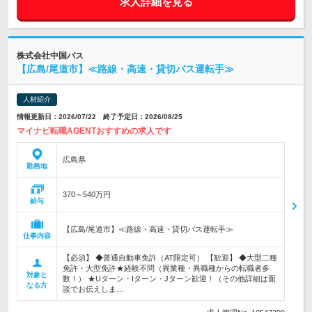
求人詳細を見る
株式会社中国バス
【広島/尾道市】≪路線・高速・貸切バス運転手≫
人材紹介
情報更新日：2026/07/22 終了予定日：2026/08/25
マイナビ転職AGENTおすすめの求人です
広島県
勤務地
370～540万円
給与
【広島/尾道市】≪路線・高速・貸切バス運転手≫
仕事内容
【必須】 ◆普通自動車免許（AT限定可） 【歓迎】 ◆大型二種
免許・大型免許★経験不問（異業種・異職種からの転職者多
対象と
数！） ★Uターン・Iターン・Jターン歓迎！（その他詳細は面
なる方
談でお伝えしま…