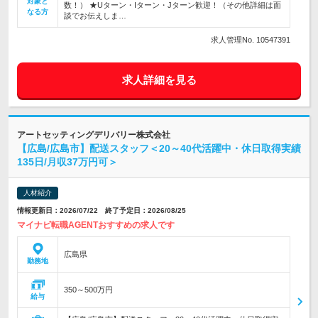
対象と
数！） ★Uターン・Iターン・Jターン歓迎！（その他詳細は面
なる方
談でお伝えしま…
求人管理No. 10547391
求人詳細を見る
アートセッティングデリバリー株式会社
【広島/広島市】配送スタッフ＜20～40代活躍中・休日取得実績
135日/月収37万円可＞
人材紹介
情報更新日：2026/07/22 終了予定日：2026/08/25
マイナビ転職AGENTおすすめの求人です
広島県
勤務地
350～500万円
給与