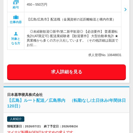
450～550万円
給与
【広島/広島市】配送職（金属資材の近距離輸送と構内作業）
仕事内容
◎未経験歓迎◎新卒/第二新卒歓迎◎ 【必須要件】 普通運転
免許(AT限定可) 配送業経験者 【歓迎要件】 大型自動車免許 ★
対象と
異業種から多くの方が入社しています。（その他詳細は面談で
なる方
お伝…
求人管理No. 10648831
求人詳細を見る
日本基準寝具株式会社
【広島】ルート配送／広島県内 （転勤なし/土日休み/年間休日
120日）
人材紹介
情報更新日：2026/07/21 終了予定日：2026/08/24
マイナビ転職AGENTおすすめの求人です