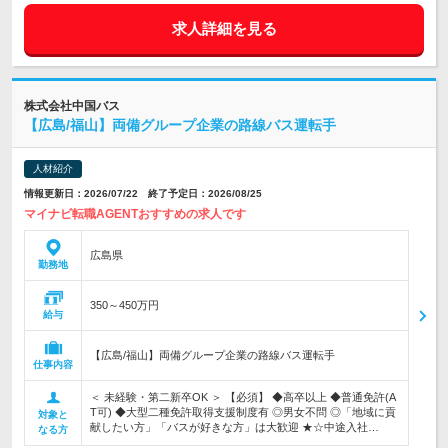
求人詳細を見る
株式会社中国バス
【広島/福山】両備グループ企業の路線バス運転手
人材紹介
情報更新日：2026/07/22 終了予定日：2026/08/25
マイナビ転職AGENTおすすめの求人です
広島県
勤務地
350～450万円
給与
【広島/福山】両備グループ企業の路線バス運転手
仕事内容
＜ 未経験・第二新卒OK ＞ 【必須】 ◆高卒以上 ◆普通免許(A
T可) ◆大型二種免許取得支援制度有 ◎男女不問 ◎「地域に貢
対象と
献したい方」「バスが好きな方」は大歓迎 ★☆中途入社…
なる方