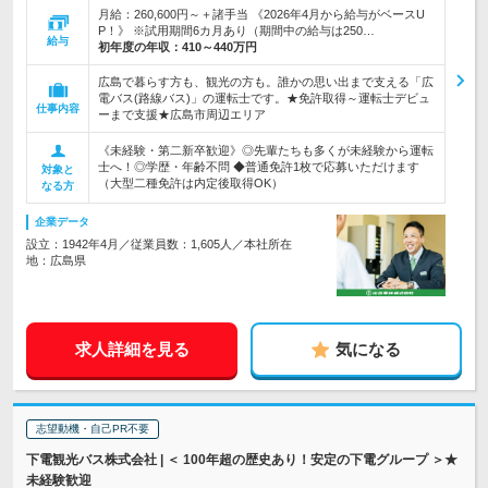
月給：260,600円～＋諸手当 《2026年4月から給与がベースU
P！》 ※試用期間6カ月あり（期間中の給与は250…
給与
初年度の年収：
410～440万円
広島で暮らす方も、観光の方も。誰かの思い出まで支える「広
電バス(路線バス)」の運転士です。★免許取得～運転士デビュ
仕事内容
ーまで支援★広島市周辺エリア
《未経験・第二新卒歓迎》◎先輩たちも多くが未経験から運転
士へ！◎学歴・年齢不問 ◆普通免許1枚で応募いただけます
対象と
（大型二種免許は内定後取得OK）
なる方
企業データ
設立：1942年4月／従業員数：1,605人／本社所在
地：広島県
求人詳細を見る
気になる
志望動機・自己PR不要
下電観光バス株式会社 | ＜ 100年超の歴史あり！安定の下電グループ ＞★
未経験歓迎