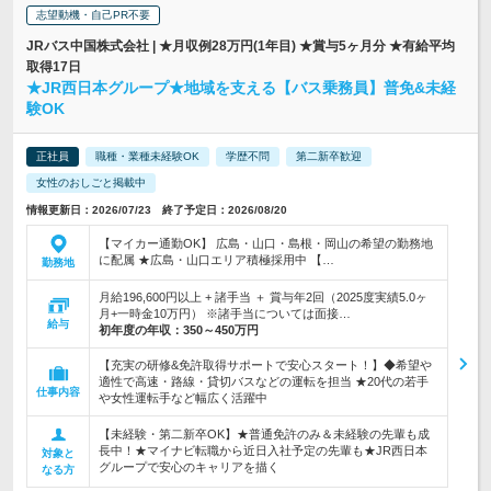
志望動機・自己PR不要
JRバス中国株式会社 | ★月収例28万円(1年目) ★賞与5ヶ月分 ★有給平均
取得17日
★JR西日本グループ★地域を支える【バス乗務員】普免&未経
験OK
正社員
職種・業種未経験OK
学歴不問
第二新卒歓迎
女性のおしごと掲載中
情報更新日：2026/07/23 終了予定日：2026/08/20
【マイカー通勤OK】 広島・山口・島根・岡山の希望の勤務地
に配属 ★広島・山口エリア積極採用中 【…
勤務地
月給196,600円以上 + 諸手当 ＋ 賞与年2回（2025度実績5.0ヶ
月+一時金10万円） ※諸手当については面接…
給与
初年度の年収：
350～450万円
【充実の研修&免許取得サポートで安心スタート！】◆希望や
適性で高速・路線・貸切バスなどの運転を担当 ★20代の若手
仕事内容
や女性運転手など幅広く活躍中
【未経験・第二新卒OK】★普通免許のみ＆未経験の先輩も成
長中！★マイナビ転職から近日入社予定の先輩も★JR西日本
対象と
グループで安心のキャリアを描く
なる方