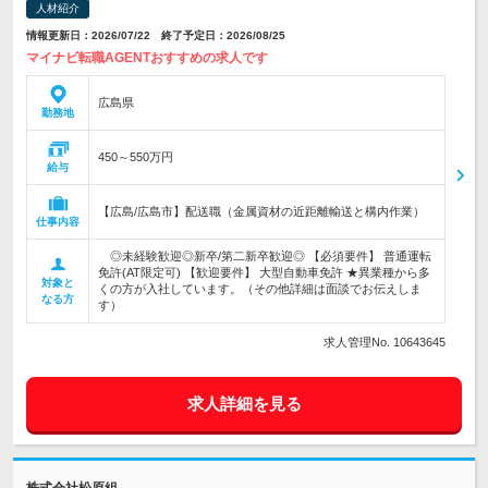
人材紹介
情報更新日：2026/07/22 終了予定日：2026/08/25
マイナビ転職AGENTおすすめの求人です
広島県
勤務地
450～550万円
給与
【広島/広島市】配送職（金属資材の近距離輸送と構内作業）
仕事内容
◎未経験歓迎◎新卒/第二新卒歓迎◎ 【必須要件】 普通運転
免許(AT限定可) 【歓迎要件】 大型自動車免許 ★異業種から多
対象と
くの方が入社しています。（その他詳細は面談でお伝えしま
なる方
す）
求人管理No. 10643645
求人詳細を見る