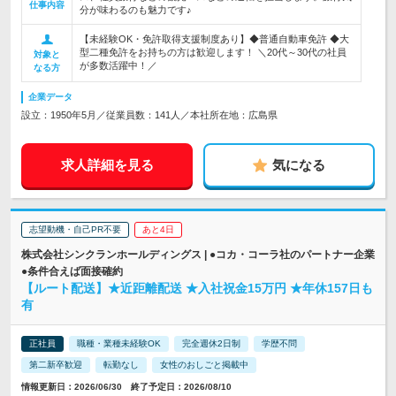
仕事内容
分が味わるのも魅力です♪
【未経験OK・免許取得支援制度あり】◆普通自動車免許 ◆大
型二種免許をお持ちの方は歓迎します！ ＼20代～30代の社員
対象と
が多数活躍中！／
なる方
企業データ
設立：1950年5月／従業員数：141人／本社所在地：広島県
求人詳細を見る
気になる
志望動機・自己PR不要
あと4日
株式会社シンクランホールディングス | ●コカ・コーラ社のパートナー企業
●条件合えば面接確約
【ルート配送】★近距離配送 ★入社祝金15万円 ★年休157日も
有
正社員
職種・業種未経験OK
完全週休2日制
学歴不問
第二新卒歓迎
転勤なし
女性のおしごと掲載中
情報更新日：2026/06/30 終了予定日：2026/08/10