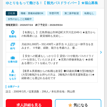
ゆとりをもって働ける！【 観光バスドライバー 】★福山募集
正社員
職種・業種未経験OK
学歴不問
第二新卒歓迎
転勤なし
女性のおしごと掲載中
情報更新日：2026/07/24 終了予定日：2026/09/24
【 転勤なし 】 広島県福山市神辺町大字川北1049-1 ★遠方から
の転職者には、家賃補助も支給し…
勤務地
月給261,000円～332,438円＋諸手当 ※上記には一律手当を含
みます。 ※年齢、経験、能力を考慮の上、優…
給与
【 安全への配慮もしっかり◎ 】貸切バスや観光バスのドライ
バーを担当していただきます。★充実の研修体制あり ★余裕
仕事内容
ある運行シフトを組んでいます
【業界＆異業種からの転職も歓迎】◆63歳未満◆大型2種免許
(大型1種免許をお持ちの方は、2種免許の取得支援制度あり)★
対象と
経験者にも選ばれる会社です
なる方
企業データ
設立：2000年3月／従業員数：299人／本社所在地：岡山県
求人詳細を見る
気になる