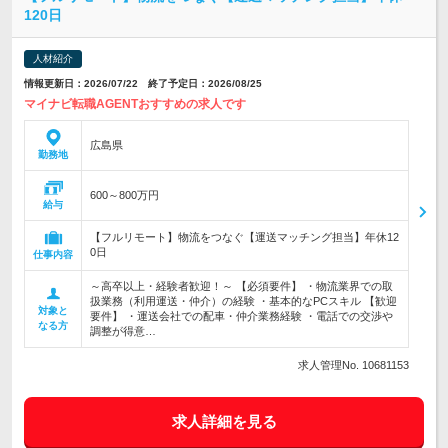
120日
人材紹介
情報更新日：2026/07/22 終了予定日：2026/08/25
マイナビ転職AGENTおすすめの求人です
広島県
勤務地
600～800万円
給与
【フルリモート】物流をつなぐ【運送マッチング担当】年休12
0日
仕事内容
～高卒以上・経験者歓迎！～ 【必須要件】 ・物流業界での取
扱業務（利用運送・仲介）の経験 ・基本的なPCスキル 【歓迎
対象と
要件】 ・運送会社での配車・仲介業務経験 ・電話での交渉や
なる方
調整が得意…
求人管理No. 10681153
求人詳細を見る