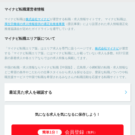
マイナビ転職運営者情報
マイナビ転職は
株式会社マイナビ
が運営する転職・求人情報サイトです。 マイナビ転職は、
厚生労働省の求人情報提供の適正化推進事業
（委託事業）により設置された求人情報適正化
推進協議会が定めたガイドラインを遵守しています。
マイナビ転職エリア版について
「マイナビ転職エリア版」はエリア求人を専門に扱うページです。
株式会社マイナビ
が運営
する「マイナビ転職エリア版」にはマイナビ転職にしか載っていない求人も多数。8月7日更
新の新着求人や各エリアならではの求人特集も掲載してます。
中国の転職・求人情報ならマイナビ転職【中国版】。広島県／小網町駅の転職・求人情報な
どご希望の条件やこだわりの仕事スタイルから求人を探せるほか、豊富な転職ノウハウや転
職支援サービスで中国で転職を希望されるみなさんの転職活動を応援する転職サイトです。
最近見た求人を確認する
気になる求人を気になるに保存しよう！
会員登録
簡単1分！
（無料）