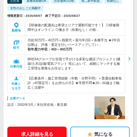
正社員
業種未経験OK
完全週休2日制
第二新卒歓迎
転勤なし
女性のおしごと掲載中
情報更新日：2026/08/07 終了予定日：2026/08/27
【研修後の配属先は希望エリアで通勤可能です！】 ◎研修期
間中はオンライン ◎働き方（転勤なし）の相…
勤務地
月給30万円～40万円＋残業代＋賞与年2回＋各種手当 ★2年目
以降は、評価・査定を行いベースアップしてい…
給与
初年度の年収：
450～900万円
BREXAグループが全国で手がける多彩な建設プロジェクト(建
築/土木/設備/電気プラント 等)において、経験にマッチする施
仕事内容
工管理を業務をお任せします。
【応募条件：施工管理経験（年数・分野不問）＋普通自動車免
許（AT限定可）をお持ちの方】★学歴不問★20～60歳まで幅
対象と
広く活躍中
なる方
企業データ
設立：2002年3月／本社所在地：東京都
求人詳細を見る
気になる