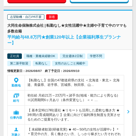
志望動機・自己PR不要
大同生命保険株式会社 | 転勤なし★女性活躍中★主婦や子育て中のママも
多数在籍
平均給与48.8万円★創業120年以上【企業福利厚生プランナ
ー】
正社員
職種・業種未経験OK
完全週休2日制
学歴不問
第二新卒歓迎
転勤なし
女性のおしごと掲載中
情報更新日：2026/08/07 終了予定日：2026/09/10
【転勤なし】全国の47都道府県の支社 ＜北海道・東北＞ 北海
道、青森県、岩手県、宮城県、秋田県、山…
勤務地
初任給 月給21万～23万円＋諸手当(地域・能力により異なる)
※試用期間6ヶ月あり（条件変更なし） ＜＜ …
給与
【 基本定時(17時)退社 ★リモートも活用した柔軟な働き方 ★
3年間の育成期間あり 】企業に向けて福利厚生制度を充実させ
仕事内容
るためのご提案を行います。
【 未経験者歓迎(研修充実) ★ 40～50代の女性が活躍中♪ 】＊
＊育児中の方、長く働きたい方、しっかり稼ぎたい方それぞれ
対象と