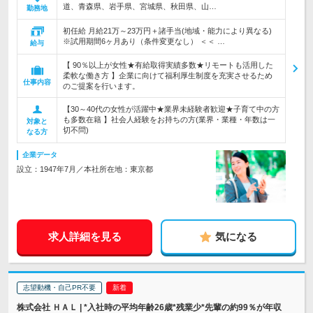
道、青森県、岩手県、宮城県、秋田県、山…
勤務地
初任給 月給21万～23万円＋諸手当(地域・能力により異なる)
※試用期間6ヶ月あり（条件変更なし） ＜＜ …
給与
【 90％以上が女性★有給取得実績多数★リモートも活用した
柔軟な働き方 】企業に向けて福利厚生制度を充実させるため
仕事内容
のご提案を行います。
【30～40代の女性が活躍中★業界未経験者歓迎★子育て中の方
も多数在籍 】社会人経験をお持ちの方(業界・業種・年数は一
対象と
切不問)
なる方
企業データ
設立：1947年7月／本社所在地：東京都
求人詳細を見る
気になる
志望動機・自己PR不要
株式会社 ＨＡＬ | *入社時の平均年齢26歳*残業少*先輩の約99％が年収