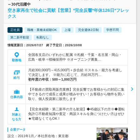
～30代活躍中
空き家再生で社会に貢献【営業】*完全反響*年休126日*フレッ
クス
正社員
職種・業種未経験OK
上場
完全週休2日制
学歴不問
第二新卒歓迎
転勤なし
情報更新日：2026/07/27 終了予定日：2026/10/08
全国各支店のいずれかに配属 ※札幌・千葉・名古屋・岡山・
広島・岐阜⇒積極採用中 ※オープニング募集…
勤務地
月給300,000円～415,000円＋歩合給 ※スキル・能力を考慮し
て決定します。 ※能力に応じて、月給35万円…
給与
初年度の年収：
500～1,000万円
【不動産の買取再販売業務】完全反響でお客様からの対応に集
中できるので成長と成果が積みやすい！お客様から物件を買い
仕事内容
取り、個人投資家に販売します
【完全未経験・第二新卒の方も歓迎】◆45歳以下の方※◆運転
免許◎不動産知識や査定・商談スキルを身につけたい方はぜひ
対象と
★宅建なくてもOK！
なる方
企業データ
設立：2011年1月／本社所在地：東京都