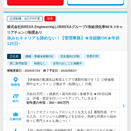
志望動機・自己PR不要
株式会社BREXA Engineering | #BREXAグループ#有給消化率98％ #キャ
リアチェンジ制度あり
休みもキャリアも諦めない！【管理事務】★未経験OK★年休
125日~
正社員
職種・業種未経験OK
完全週休2日制
学歴不問
第二新卒歓迎
転勤なし
女性のおしごと掲載中
情報更新日：2026/07/24 終了予定日：2026/08/27
【研修後の配属先は希望エリアで通勤可能です！】 ◎研修期
間中はオンライン ◎働き方（転勤なし）の相…
勤務地
月給22万円～＋残業代＋賞与年2回＋各種手当 ★2年目以降
は、評価・査定を行いベースアップしていきます…
給与
初年度の年収：
350～900万円
【バックオフィスからプロジェクトを支える】書類作成、デー
タ入力、スケジュール調整などをお任せ。簡単な作業から始め
仕事内容
徐々に専門スキルも身につく！
【20～30代活躍中♪未経験歓迎】「将来に役立つスキルを身に