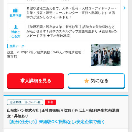
希望や適性にあわせて、人事・広報・人材コーディネーター・
営業・接客・販売・コールセンター・事務へ配属します ＃語
仕事内容
学力が活かせるフィールドも！
【学歴不問／既卒者＆第二新卒歓迎 】語学力や留学経験など
が活かせます！語学のスキルアップ支援制度あり ★面接1回の
対象と
スピード選考 ★平均年齢26歳
なる方
企業データ
設立：2012年12月／従業員数：940人／本社所在地：
東京都
求人詳細を見る
気になる
志望動機・自己PR不要
山崎製パン株式会社 | 正社員採用/月収38万円以上可/福利厚生充実/退職
金・昇給あり
【配分(仕分け)】未経験OK/転勤なし/安定企業で働く