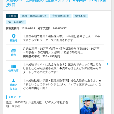
未経験OK！公共施設の【点検スタッフ】★年間休日125日★面
接1回
正社員
職種・業種未経験OK
完全週休2日制
学歴不問
第二新卒歓迎
情報更新日：2026/07/24 終了予定日：2026/08/27
【全国各地で募集！積極採用中】 ▼転勤はありません！ ※各
支店からプロジェクト先に配属されます。…
勤務地
月給21万円～35万円+諸手当+賞与2回(昨年度実績50～80万円)
＜年収例＞ 500万円／入社5年／30歳 370万円…
給与
初年度の年収：
310～450万円
【未経験でもすぐに覚えられる！】施設内でチェック表と照ら
し合わせながら設備を点検！◆先輩もほとんどが未経験からス
仕事内容
タートしてるので安心です！
【未経験歓迎／学歴・転職回数不問】社会人経験のある方。★
「新しいことにチャレンジしたい」「オフも充実させたい」な
対象と
ど応募理由も不問！
なる方
企業データ
設立：1973年7月／従業員数：1,600人／本社所在
地：東京都