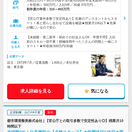
月給21万円～35万円+諸手当+賞与2回(昨年度実績50～80万円)
＜年収例＞ 500万円／入社5年／30歳 370万円…
給与
初年度の年収：
310～450万円
【官公庁案件多数で安定性あり】先輩のアシスタントからスタ
ート！表と照らし合わせて設備を確認★残業月10h以下★先輩
仕事内容
が隣にいるので安心
【未経験・第二新卒・初めての社会人もOK・学歴不問】入社
前のスキル一切不要！積極採用中⇒たくさんの同期と一緒にス
対象と
タート！★年収例:500万円/30歳
なる方
企業データ
設立：1973年7月／従業員数：1,600人／本社所在
地：東京都
求人詳細を見る
気になる
志望動機・自己PR不要
都市環境整美株式会社 | 【官公庁との取引多数で安定性あり◎】残業月10
時間以下