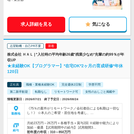
求人詳細を見る
気になる
志望動機・自己PR不要
株式会社 ＨＡＬ | *入社時の平均年齢26歳*残業少なめ*先輩の約99％が年
収UP
★未経験OK【プログラマー】*在宅OK*2ヶ月の育成研修*年休
120日
正社員
職種・業種未経験OK
完全週休2日制
学歴不問
第二新卒歓迎
転勤なし
リモートワーク可
女性のおしごと掲載中
情報更新日：2026/07/21 終了予定日：2026/08/24
《75％の案件がリモートワーク／会社都合による転勤は一切な
し！》 ☆本人のご希望・居住地を考慮し、…
勤務地
月給23万円～26万円＋各種手当＋賞与2回 ※経験や能力により
加給・優遇 【試用期間中の給与】 試用期間3…
給与
初年度の年収：
310～850万円