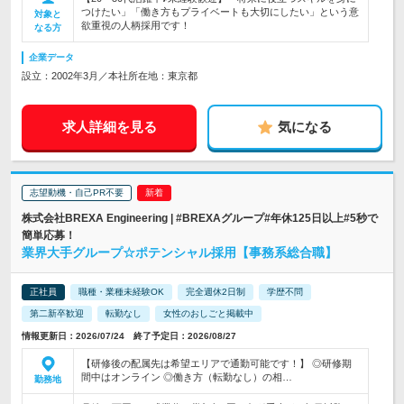
つけたい」「働き方もプライベートも大切にしたい」という意
対象と
欲重視の人柄採用です！
なる方
企業データ
設立：2002年3月／本社所在地：東京都
求人詳細を見る
気になる
志望動機・自己PR不要
株式会社BREXA Engineering | #BREXAグループ#年休125日以上#5秒で
簡単応募！
業界大手グループ☆ポテンシャル採用【事務系総合職】
正社員
職種・業種未経験OK
完全週休2日制
学歴不問
第二新卒歓迎
転勤なし
女性のおしごと掲載中
情報更新日：2026/07/24 終了予定日：2026/08/27
【研修後の配属先は希望エリアで通勤可能です！】 ◎研修期
間中はオンライン ◎働き方（転勤なし）の相…
勤務地