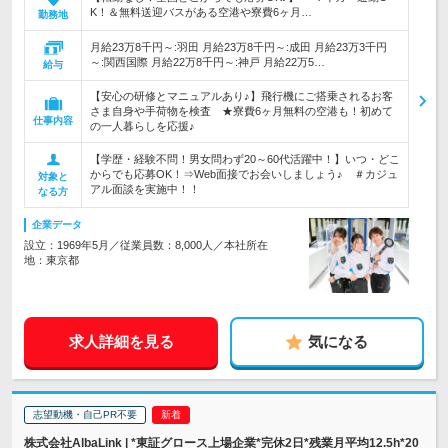
K！＆無料送迎バスがある空港や寮費6ヶ月…
勤務地
月給23万8千円～:羽田 月給23万8千円～:成田 月給23万3千円
～:関西国際 月給22万8千円～:神戸 月給22万5…
給与
【安心の研修とマニュアルあり♪】飛行機にご搭乗されるお客
さま自身や手荷物を検査 ★寮費6ヶ月無料の空港も！初めて
仕事内容
の一人暮らしを応援♪
【学歴・経験不問！男女問わず20～60代活躍中！】いつ・どこ
からでも応募OK！⇒Web面接でお会いしましょう♪ ＃カジュ
対象と
アル面談を実施中！！
なる方
企業データ
設立：1969年5月／従業員数：8,000人／本社所在
地：東京都
求人詳細を見る
気になる
志望動機・自己PR不要
株式会社AlbaLink | *東証グロース上場企業*完休2日*残業月平均12.5h*20