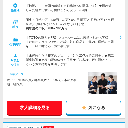
【転勤なし！全国の希望する勤務地への配属です】 ★慣れ親
しんだ場所でずっと働けるから安心♪ ＜関東…
勤務地
関東／月給27万1,430円～30万3,030円 関西／ 月給27万1,430円
東海／ 月給26万1,950円～27万9,330円 北…
給与
初年度の年収：
280～360万円
【TOTOの魅力をPR】ショールームにご来館されたお客様、
またはオンラインでのご相談に対し商品をご案内。理想の空間
仕事内容
を「一緒に叶える」お仕事です！
【未経験から「接客のプロ」に！】＼20代女性活躍中／★第二
新卒歓迎★充実の研修体制を用意★「お客様に寄り添いたい」
対象と
というお気持ちを重視します！
なる方
企業データ
設立：1917年5月／従業員数：7,836人／本社所在
地：福岡県
求人詳細を見る
気になる