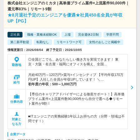
株式会社エンジニアのミカタ | 高単価プライム案件×上流案件90,000件｜
還元率83%｜リモート9割
★8月退社予定のエンジニアを優遇★社員450名全員が年収
UP【PG】
正社員
職種・業種未経験OK
上場
完全週休2日制
学歴不問
第二新卒歓迎
転勤なし
リモートワーク可
女性のおしごと掲載中
情報更新日：2026/08/04 終了予定日：2026/10/05
◎全国どこでも、あなたらしい働き方を実現できます！ 東
京・大阪・名古屋・福岡にオフィスを構え、全国…
勤務地
月給40万円～120万円+賞与+インセンティブ 【平均年収170万
円UP】入社した全員が年収UPしています！ ＼…
給与
初年度の年収：
500～1,000万円
【専任のキャリアアドバイザーによる徹底サポート！】高単価
プライム案件×上流案件数90,000件から自分で選べる◆リモー
仕事内容
ト案件が9割！
■ITエンジニアの実務経験1年以上お持ちの方（分野・領域は不
対象と
問です！）
なる方
企業データ