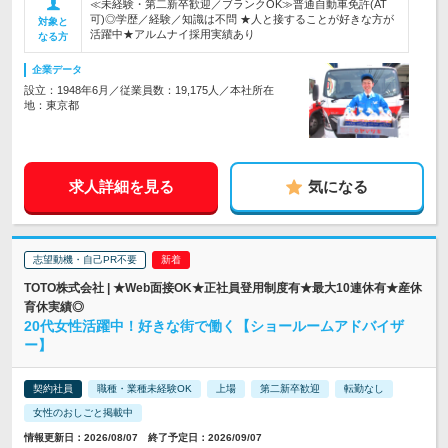
≪未経験・第二新卒歓迎／ブランクOK≫普通自動車免許(AT
可)◎学歴／経験／知識は不問 ★人と接することが好きな方が
対象と
活躍中★アルムナイ採用実績あり
なる方
企業データ
設立：1948年6月／従業員数：19,175人／本社所在
地：東京都
求人詳細を見る
気になる
志望動機・自己PR不要
TOTO株式会社 | ★Web面接OK★正社員登用制度有★最大10連休有★産休
育休実績◎
20代女性活躍中！好きな街で働く【ショールームアドバイザ
ー】
契約社員
職種・業種未経験OK
上場
第二新卒歓迎
転勤なし
女性のおしごと掲載中
情報更新日：2026/08/07 終了予定日：2026/09/07