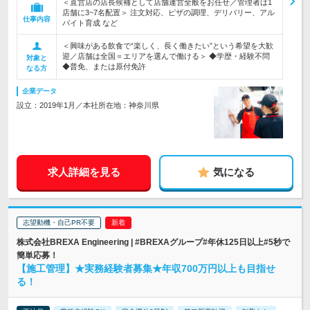
＜直営店の店長候補として店舗運営全般をお任せ／管理者は1
店舗に3~7名配置＞ 注文対応、ピザの調理、デリバリー、アル
仕事内容
バイト育成 など
＜興味がある飲食で“楽しく、長く働きたい”という希望を大歓
迎／店舗は全国＝エリアを選んで働ける＞ ◆学歴・経験不問
対象と
◆普免、または原付免許
なる方
企業データ
設立：2019年1月／本社所在地：神奈川県
求人詳細を見る
気になる
志望動機・自己PR不要
株式会社BREXA Engineering | #BREXAグループ#年休125日以上#5秒で
簡単応募！
【施工管理】★実務経験者募集★年収700万円以上も目指せ
る！