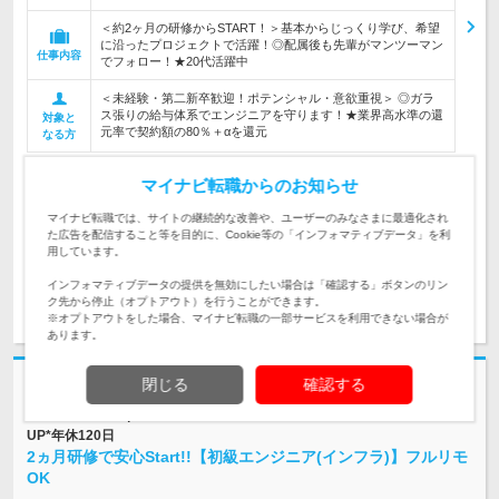
＜約2ヶ月の研修からSTART！＞基本からじっくり学び、希望
に沿ったプロジェクトで活躍！◎配属後も先輩がマンツーマン
仕事内容
でフォロー！★20代活躍中
＜未経験・第二新卒歓迎！ポテンシャル・意欲重視＞ ◎ガラ
ス張りの給与体系でエンジニアを守ります！★業界高水準の還
対象と
元率で契約額の80％＋αを還元
なる方
企業データ
マイナビ転職からのお知らせ
設立：2003年8月／従業員数：1,541人／本社所在
地：東京都
マイナビ転職では、サイトの継続的な改善や、ユーザーのみなさまに最適化され
た広告を配信すること等を目的に、Cookie等の「インフォマティブデータ」を利
用しています。
インフォマティブデータの提供を無効にしたい場合は「確認する」ボタンのリン
求人詳細を見る
気になる
ク先から停止（オプトアウト）を行うことができます。
※オプトアウトをした場合、マイナビ転職の一部サービスを利用できない場合が
あります。
閉じる
確認する
志望動機・自己PR不要
株式会社 ＨＡＬ | *入社時の平均年齢26歳*残業少*先輩の約99％が年収
UP*年休120日
2ヵ月研修で安心Start!!【初級エンジニア(インフラ)】フルリモ
OK