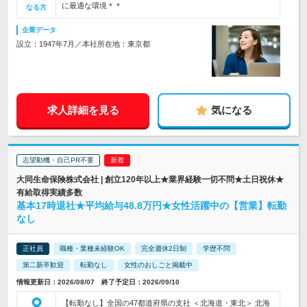
に最適な環境＊＊
なる方
企業データ
設立：1947年7月／本社所在地：東京都
求人詳細を見る
気になる
志望動機・自己PR不要
大同生命保険株式会社 | 創立120年以上★業界経験一切不問★土日祝休★
有給取得実績多数
基本17時退社★平均給与48.8万円★女性活躍中の【営業】転勤
なし
正社員
職種・業種未経験OK
完全週休2日制
学歴不問
第二新卒歓迎
転勤なし
女性のおしごと掲載中
情報更新日：2026/08/07 終了予定日：2026/09/10
【転勤なし】全国の47都道府県の支社 ＜北海道・東北＞ 北海