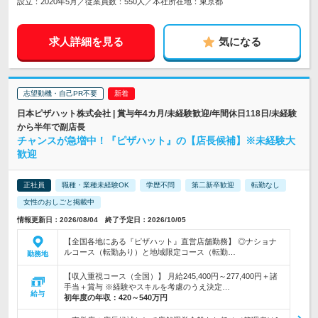
設立：2020年5月／従業員数：550人／本社所在地：東京都
求人詳細を見る
気になる
志望動機・自己PR不要
日本ピザハット株式会社 | 賞与年4カ月/未経験歓迎/年間休日118日/未経験
から半年で副店長
チャンスが急増中！『ピザハット』の【店長候補】※未経験大
歓迎
正社員
職種・業種未経験OK
学歴不問
第二新卒歓迎
転勤なし
女性のおしごと掲載中
情報更新日：2026/08/04 終了予定日：2026/10/05
【全国各地にある『ピザハット』直営店舗勤務】 ◎ナショナ
ルコース（転勤あり）と地域限定コース（転勤…
勤務地
【収入重視コース（全国）】 月給245,400円～277,400円＋諸
手当＋賞与 ※経験やスキルを考慮のうえ決定…
給与
初年度の年収：
420～540万円