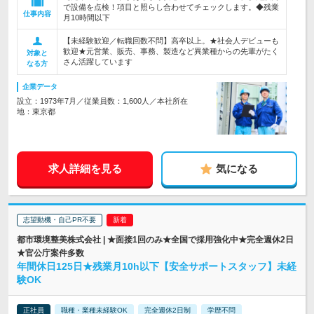
で設備を点検！項目と照らし合わせてチェックします。◆残業
仕事内容
月10時間以下
【未経験歓迎／転職回数不問】高卒以上。★社会人デビューも
歓迎★元営業、販売、事務、製造など異業種からの先輩がたく
対象と
さん活躍しています
なる方
企業データ
設立：1973年7月／従業員数：1,600人／本社所在
地：東京都
求人詳細を見る
気になる
志望動機・自己PR不要
都市環境整美株式会社 | ★面接1回のみ★全国で採用強化中★完全週休2日
★官公庁案件多数
年間休日125日★残業月10h以下【安全サポートスタッフ】未経
験OK
正社員
職種・業種未経験OK
完全週休2日制
学歴不問