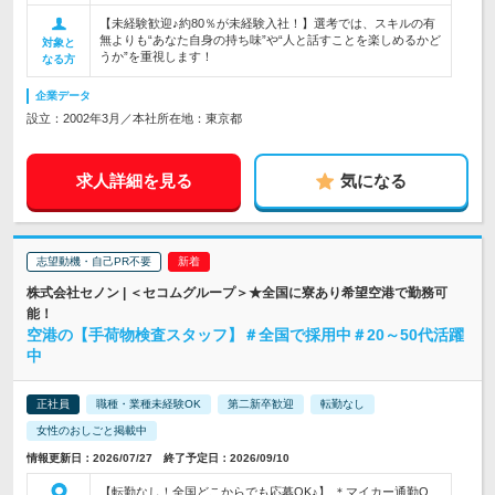
【未経験歓迎♪約80％が未経験入社！】選考では、スキルの有
無よりも“あなた自身の持ち味”や“人と話すことを楽しめるかど
対象と
うか”を重視します！
なる方
企業データ
設立：2002年3月／本社所在地：東京都
求人詳細を見る
気になる
志望動機・自己PR不要
株式会社セノン | ＜セコムグループ＞★全国に寮あり希望空港で勤務可
能！
空港の【手荷物検査スタッフ】＃全国で採用中＃20～50代活躍
中
正社員
職種・業種未経験OK
第二新卒歓迎
転勤なし
女性のおしごと掲載中
情報更新日：2026/07/27 終了予定日：2026/09/10
【転勤なし！全国どこからでも応募OK♪】 ＊マイカー通勤O