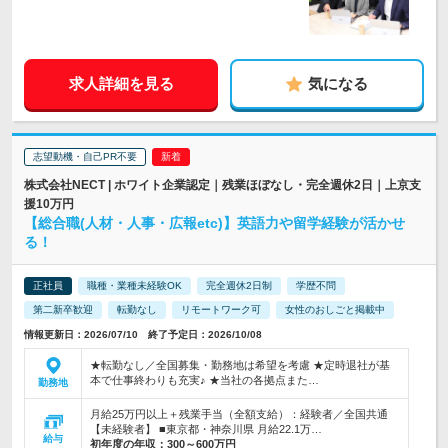
求人詳細を見る
気になる
志望動機・自己PR不要
株式会社NECT | ホワイト企業認定｜残業ほぼなし・完全週休2日｜上京支
援10万円
【総合職(人材・人事・広報etc)】英語力や留学経験が活かせ
る！
正社員
職種・業種未経験OK
完全週休2日制
学歴不問
第二新卒歓迎
転勤なし
リモートワーク可
女性のおしごと掲載中
情報更新日：2026/07/10 終了予定日：2026/10/08
★転勤なし／全国募集・勤務地は希望を考慮 ★定時退社が基
本で仕事終わりも充実♪ ★当社の各拠点また…
勤務地
月給25万円以上＋残業手当（全額支給）：経験者／全国共通
【未経験者】 ■東京都・神奈川県 月給22.1万…
給与
初年度の年収：
300～600万円