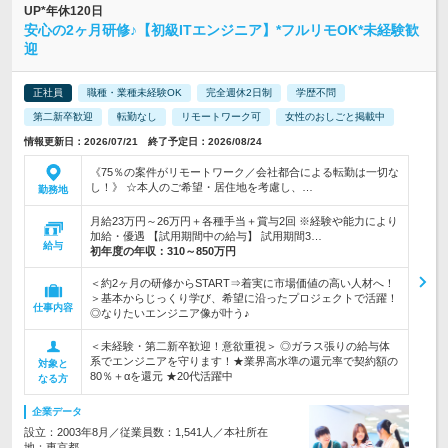
UP*年休120日
安心の2ヶ月研修♪【初級ITエンジニア】*フルリモOK*未経験歓
迎
正社員
職種・業種未経験OK
完全週休2日制
学歴不問
第二新卒歓迎
転勤なし
リモートワーク可
女性のおしごと掲載中
情報更新日：2026/07/21 終了予定日：2026/08/24
《75％の案件がリモートワーク／会社都合による転勤は一切な
し！》 ☆本人のご希望・居住地を考慮し、…
勤務地
月給23万円～26万円＋各種手当＋賞与2回 ※経験や能力により
加給・優遇 【試用期間中の給与】 試用期間3…
給与
初年度の年収：
310～850万円
＜約2ヶ月の研修からSTART⇒着実に市場価値の高い人材へ！
＞基本からじっくり学び、希望に沿ったプロジェクトで活躍！
仕事内容
◎なりたいエンジニア像が叶う♪
＜未経験・第二新卒歓迎！意欲重視＞ ◎ガラス張りの給与体
系でエンジニアを守ります！★業界高水準の還元率で契約額の
対象と
80％＋αを還元 ★20代活躍中
なる方
企業データ
設立：2003年8月／従業員数：1,541人／本社所在
地：東京都