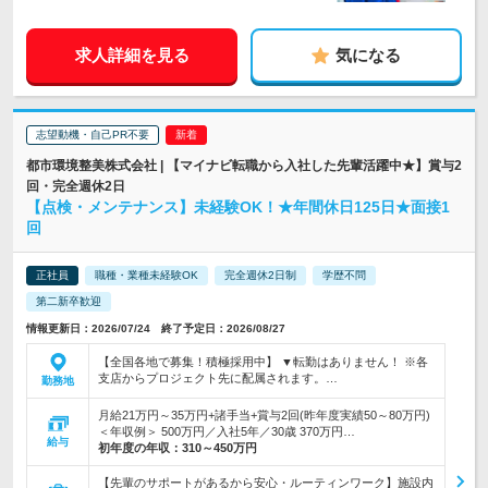
求人詳細を見る
気になる
志望動機・自己PR不要
都市環境整美株式会社 | 【マイナビ転職から入社した先輩活躍中★】賞与2
回・完全週休2日
【点検・メンテナンス】未経験OK！★年間休日125日★面接1
回
正社員
職種・業種未経験OK
完全週休2日制
学歴不問
第二新卒歓迎
情報更新日：2026/07/24 終了予定日：2026/08/27
【全国各地で募集！積極採用中】 ▼転勤はありません！ ※各
支店からプロジェクト先に配属されます。…
勤務地
月給21万円～35万円+諸手当+賞与2回(昨年度実績50～80万円)
＜年収例＞ 500万円／入社5年／30歳 370万円…
給与
初年度の年収：
310～450万円
【先輩のサポートがあるから安心・ルーティンワーク】施設内