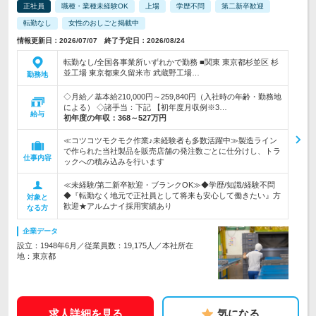
正社員
職種・業種未経験OK
上場
学歴不問
第二新卒歓迎
転勤なし
女性のおしごと掲載中
情報更新日：2026/07/07 終了予定日：2026/08/24
転勤なし/全国各事業所いずれかで勤務 ■関東 東京都杉並区 杉
並工場 東京都東久留米市 武蔵野工場…
勤務地
◇月給／基本給210,000円～259,840円（入社時の年齢・勤務地
による） ◇諸手当：下記 【初年度月収例※3…
給与
初年度の年収：
368～527万円
≪コツコツモクモク作業♪未経験者も多数活躍中≫製造ライン
で作られた当社製品を販売店舗の発注数ごとに仕分けし、トラ
仕事内容
ックへの積み込みを行います
≪未経験/第二新卒歓迎・ブランクOK≫◆学歴/知識/経験不問
◆『転勤なく地元で正社員として将来も安心して働きたい』方
対象と
歓迎★アルムナイ採用実績あり
なる方
企業データ
設立：1948年6月／従業員数：19,175人／本社所在
地：東京都
求人詳細を見る
気になる