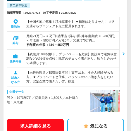
第二新卒歓迎
情報更新日：2026/07/24 終了予定日：2026/08/27
【全国各地で募集！積極採用中】 ▼転勤はありません！ ※各
支店からプロジェクト先に配属されます。…
勤務地
月給21万円～35万円+諸手当+賞与2回(昨年度実績50～80万円)
＜年収例＞ 500万円／入社5年／30歳 370万円…
給与
初年度の年収：
310～450万円
【残業月10時間以下、プライベートも充実】施設内で電気や空
調などの設備を点検！既定のチェック表があり、照らし合わせ
仕事内容
て確認します。
【未経験歓迎／転職回数不問】高卒以上。社会人経験がある
方。★プライベートと仕事、バランスのいい働き方をしたい
対象と
方、安定企業で働きたい方、歓迎
なる方
企業データ
設立：1973年7月／従業員数：1,600人／本社所在
地：東京都
求人詳細を見る
気になる