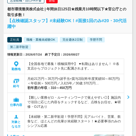
志望動機・自己PR不要
都市環境整美株式会社 | 年間休日125日★残業月10時間以下★官公庁との
取引多数！
【点検確認スタッフ】#未経験OK！#面接1回のみ#20・30代活
躍中
正社員
職種・業種未経験OK
完全週休2日制
学歴不問
第二新卒歓迎
情報更新日：2026/07/24 終了予定日：2026/08/27
【全国各地で募集！積極採用中】 ▼転勤はありません！ ※各
支店からプロジェクト先に配属されます。…
勤務地
月給21万円～35万円+諸手当+賞与2回(昨年度実績50～80万円)
＜年収例＞ 500万円／入社5年／30歳 370万円…
給与
初年度の年収：
310～450万円
【難しい業務ゼロ・ルーティンワークで覚えやすい◎】施設内
で項目に応じた内容をチェックするなど、点検をお任せ。★研
仕事内容
修・OJTあり
【未経験・第二新卒歓迎！学歴不問】元アルバイト、営業、飲
食など、ほとんどの先輩が未経験スタート！★必要事項のみの
対象と
シンプル応募
なる方