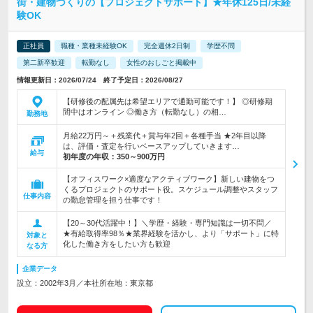
街・建物づくりの【プロジェクトサポート】★年休125日/未経
験OK
正社員
職種・業種未経験OK
完全週休2日制
学歴不問
第二新卒歓迎
転勤なし
女性のおしごと掲載中
情報更新日：2026/07/24 終了予定日：2026/08/27
【研修後の配属先は希望エリアで通勤可能です！】 ◎研修期
間中はオンライン ◎働き方（転勤なし）の相…
勤務地
月給22万円～＋残業代＋賞与年2回＋各種手当 ★2年目以降
は、評価・査定を行いベースアップしていきます…
給与
初年度の年収：
350～900万円
【オフィスワーク×適度なアクティブワーク】新しい建物をつ
くるプロジェクトのサポート役。スケジュール調整やスタッフ
仕事内容
の勤怠管理を担う仕事です！
【20～30代活躍中！】＼学歴・経験・専門知識は一切不問／
★有給取得率98％★業界経験を活かし、より「サポート」に特
対象と
化した働き方をしたい方も歓迎
なる方
企業データ
設立：2002年3月／本社所在地：東京都