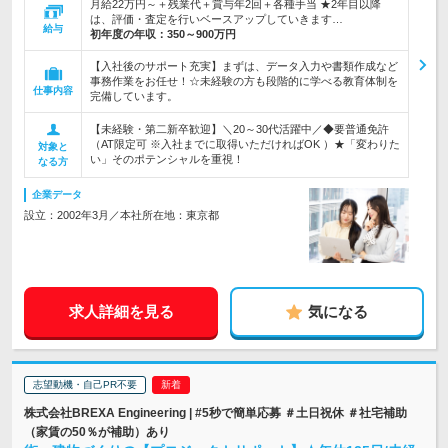
月給22万円～＋残業代＋賞与年2回＋各種手当 ★2年目以降
は、評価・査定を行いベースアップしていきます…
給与
初年度の年収：
350～900万円
【入社後のサポート充実】まずは、データ入力や書類作成など
事務作業をお任せ！☆未経験の方も段階的に学べる教育体制を
仕事内容
完備しています。
【未経験・第二新卒歓迎】＼20～30代活躍中／◆要普通免許
（AT限定可 ※入社までに取得いただければOK ）★「変わりた
対象と
い」そのポテンシャルを重視！
なる方
企業データ
設立：2002年3月／本社所在地：東京都
求人詳細を見る
気になる
志望動機・自己PR不要
株式会社BREXA Engineering | #5秒で簡単応募 ＃土日祝休 ＃社宅補助
（家賃の50％が補助）あり