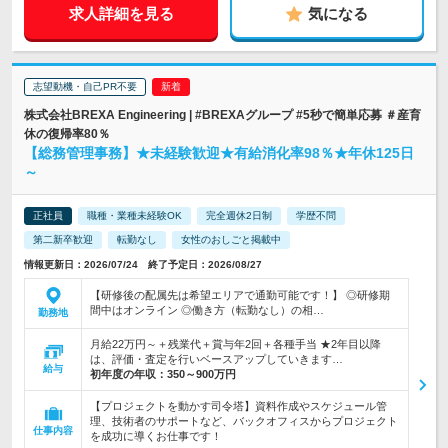
求人詳細を見る
気になる
志望動機・自己PR不要
株式会社BREXA Engineering | #BREXAグループ #5秒で簡単応募 ＃産育
休の復帰率80％
【総務管理事務】★未経験歓迎★有給消化率98％★年休125日
～
正社員
職種・業種未経験OK
完全週休2日制
学歴不問
第二新卒歓迎
転勤なし
女性のおしごと掲載中
情報更新日：2026/07/24 終了予定日：2026/08/27
【研修後の配属先は希望エリアで通勤可能です！】 ◎研修期
間中はオンライン ◎働き方（転勤なし）の相…
勤務地
月給22万円～＋残業代＋賞与年2回＋各種手当 ★2年目以降
は、評価・査定を行いベースアップしていきます…
給与
初年度の年収：
350～900万円
【プロジェクトを動かす司令塔】資料作成やスケジュール管
理、技術者のサポートなど、バックオフィスからプロジェクト
仕事内容
を成功に導くお仕事です！