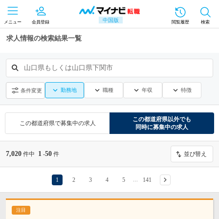
中国版
メニュー
会員登録
閲覧履歴
検索
求人情報の検索結果一覧
山口県もしくは山口県下関市
勤務地
職種
年収
特徴
条件変更
この都道府県
以外でも
この都道府県
で募集中の求人
同時に募集中の求人
7,020
1
50
件中
-
件
並び替え
1
2
3
4
5
141
…