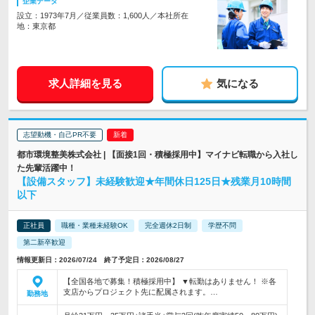
企業データ
設立：1973年7月／従業員数：1,600人／本社所在
地：東京都
求人詳細を見る
気になる
志望動機・自己PR不要
都市環境整美株式会社 | 【面接1回・積極採用中】マイナビ転職から入社し
た先輩活躍中！
【設備スタッフ】未経験歓迎★年間休日125日★残業月10時間
以下
正社員
職種・業種未経験OK
完全週休2日制
学歴不問
第二新卒歓迎
情報更新日：2026/07/24 終了予定日：2026/08/27
【全国各地で募集！積極採用中】 ▼転勤はありません！ ※各
支店からプロジェクト先に配属されます。…
勤務地