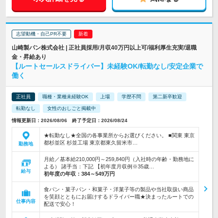
志望動機・自己PR不要
山崎製パン株式会社 | 正社員採用/月収40万円以上可/福利厚生充実/退職
金・昇給あり
【ルートセールスドライバー】未経験OK/転勤なし/安定企業で
働く
正社員
職種・業種未経験OK
上場
学歴不問
第二新卒歓迎
転勤なし
女性のおしごと掲載中
情報更新日：2026/08/06 終了予定日：2026/08/24
★転勤なし★全国の各事業所からお選びください。 ■関東 東京
都杉並区 杉並工場 東京都東久留米市…
勤務地
月給／基本給210,000円～259,840円（入社時の年齢・勤務地に
よる） 諸手当：下記 【初年度月収例※35歳…
給与
初年度の年収：
384～549万円
食パン・菓子パン・和菓子・洋菓子等の製品や当社取扱い商品
を笑顔とともにお届けするドライバー職★決まったルートでの
仕事内容
配送で安心！