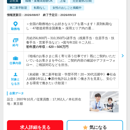
正社員
職種・業種未経験OK
上場
完全週休2日制
第二新卒歓迎
転勤なし
女性のおしごと掲載中
情報更新日：2026/08/07 終了予定日：2026/09/10
＜全国の勤務地からお好きなエリアを選べます！原則転勤な
し・47都道府県全国募集＞ 採用エリア内の通…
勤務地
月給256,800円～310,350円+諸手当（残業手当・住居手当・扶
養手当・営業手当など）+賞与年2回 ※ご入社…
給与
初年度の年収：
420～500万円
《地域のお客さまに長く寄り添う仕事です》既にご契約いただ
いているお客さまを中心に、ご契約内容の確認やアフターフォ
仕事内容
ロー、ご相談対応などを担当。
《未経験・第二新卒歓迎・学歴不問！20～30代活躍中》◆社会
人経験1年以上 ◆原付免許以上保有 ◇働き方を見直し、安心で
対象と
きる環境で働きたい方歓迎！
なる方
企業データ
設立：2007年10月／従業員数：17,952人／本社所在
地：東京都
求人詳細を見る
気になる