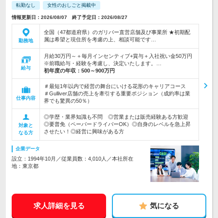
転勤なし
女性のおしごと掲載中
情報更新日：2026/08/07 終了予定日：2026/08/27
全国（47都道府県）のガリバー直営店舗及び事業所 ★初期配
属は希望と現住所を考慮の上、相談可能です…
勤務地
月給30万円～＋毎月インセンティブ+賞与＋入社祝い金50万円
※前職給与・経験を考慮し、決定いたします。…
給与
初年度の年収：
500～900万円
＃最短1年以内で経営の舞台にいける花形のキャリアコース
＃Gulliver店舗の売上を牽引する重要ポジション（成約率は業
仕事内容
界でも驚異の50％）
◎学歴・業界知識も不問 ◎営業または販売経験ある方歓迎
◎要普免（ペーパードライバーOK）◎自身のレベルを急上昇
対象と
させたい！◎経営に興味がある方
なる方
企業データ
設立：1994年10月／従業員数：4,010人／本社所在
地：東京都
求人詳細を見る
気になる