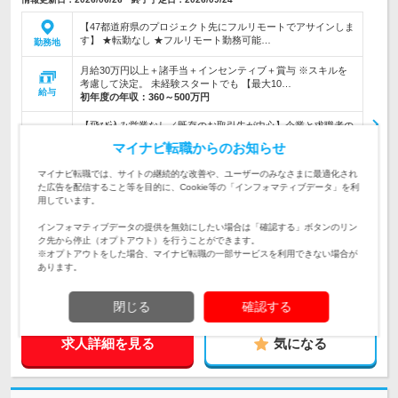
【47都道府県のプロジェクト先にフルリモートでアサインしま
す】 ★転勤なし ★フルリモート勤務可能…
勤務地
月給30万円以上＋諸手当＋インセンティブ＋賞与 ※スキルを
考慮して決定。 未経験スタートでも 【最大10…
給与
初年度の年収：
360～500万円
【飛び込み営業なし／既存のお取引先が中心】企業と求職者の
架け橋になる人材コーディネーターとして活躍★当社の第2期
マイナビ転職からのお知らせ
仕事内容
生として最大1年かけて育成♪
マイナビ転職では、サイトの継続的な改善や、ユーザーのみなさまに最適化され
【全国どこからでも応募OK】◆34歳までの方 ◆未経験・第二
た広告を配信すること等を目的に、Cookie等の「インフォマティブデータ」を利
新卒歓迎 ◆学歴不問 ★上京したい方も歓迎(支援あり) ★2～3
対象と
用しています。
年でリーダーや管理職も可能
なる方
インフォマティブデータの提供を無効にしたい場合は「確認する」ボタンのリン
企業データ
ク先から停止（オプトアウト）を行うことができます。
※オプトアウトをした場合、マイナビ転職の一部サービスを利用できない場合が
設立：2025年3月／本社所在地：東京都
あります。
閉じる
確認する
求人詳細を見る
気になる