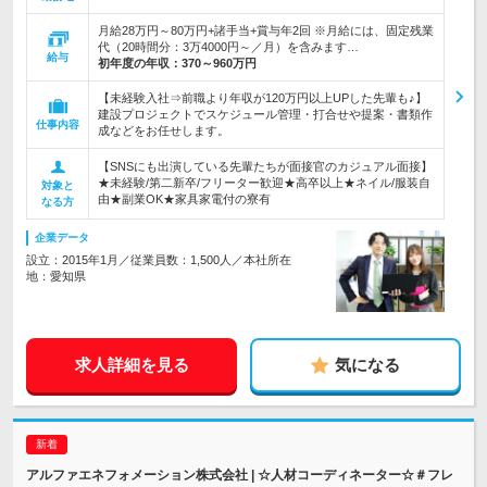
月給28万円～80万円+諸手当+賞与年2回 ※月給には、固定残業
代（20時間分：3万4000円～／月）を含みます…
給与
初年度の年収：
370～960万円
【未経験入社⇒前職より年収が120万円以上UPした先輩も♪】
建設プロジェクトでスケジュール管理・打合せや提案・書類作
仕事内容
成などをお任せします。
【SNSにも出演している先輩たちが面接官のカジュアル面接】
★未経験/第二新卒/フリーター歓迎★高卒以上★ネイル/服装自
対象と
由★副業OK★家具家電付の寮有
なる方
企業データ
設立：2015年1月／従業員数：1,500人／本社所在
地：愛知県
求人詳細を見る
気になる
アルファエネフォメーション株式会社 | ☆人材コーディネーター☆＃フレ