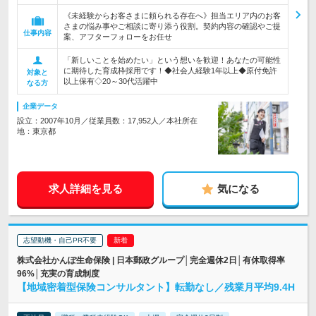
《未経験からお客さまに頼られる存在へ》担当エリア内のお客
さまの悩み事やご相談に寄り添う役割。契約内容の確認やご提
仕事内容
案、アフターフォローをお任せ
「新しいことを始めたい」という想いを歓迎！あなたの可能性
に期待した育成枠採用です！◆社会人経験1年以上◆原付免許
対象と
以上保有◇20～30代活躍中
なる方
企業データ
設立：2007年10月／従業員数：17,952人／本社所在
地：東京都
求人詳細を見る
気になる
志望動機・自己PR不要
株式会社かんぽ生命保険 | 日本郵政グループ│完全週休2日│有休取得率
96%│充実の育成制度
【地域密着型保険コンサルタント】転勤なし／残業月平均9.4H