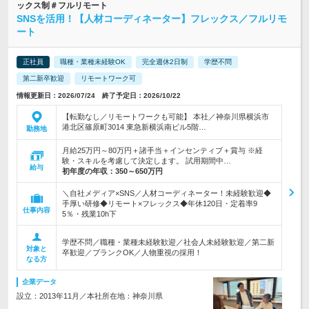
ックス制＃フルリモート
SNSを活用！【人材コーディネーター】フレックス／フルリモ
ート
正社員
職種・業種未経験OK
完全週休2日制
学歴不問
第二新卒歓迎
リモートワーク可
情報更新日：2026/07/24 終了予定日：2026/10/22
【転勤なし／リモートワークも可能】 本社／神奈川県横浜市
港北区篠原町3014 東急新横浜南ビル5階…
勤務地
月給25万円～80万円＋諸手当＋インセンティブ＋賞与 ※経
験・スキルを考慮して決定します。 試用期間中…
給与
初年度の年収：
350～650万円
＼自社メディア×SNS／人材コーディネーター！未経験歓迎◆
手厚い研修◆リモート×フレックス◆年休120日・定着率9
仕事内容
5％・残業10h下
学歴不問／職種・業種未経験歓迎／社会人未経験歓迎／第二新
対象と
卒歓迎／ブランクOK／人物重視の採用！
なる方
企業データ
設立：2013年11月／本社所在地：神奈川県