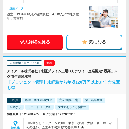
企業データ
設立：1994年10月／従業員数：4,010人／本社所在
地：東京都
求人詳細を見る
気になる
志望動機・自己PR不要
アイアール株式会社 | 東証プライム上場G★ホワイト企業認定"最高ラン
ク"8年連続取得
【プロジェクト管理】未経験から年収120万円以上UPした先輩
も◎
正社員
職種・業種未経験OK
完全週休2日制
第二新卒歓迎
転勤なし
リモートワーク可
女性のおしごと掲載中
情報更新日：2026/07/24 終了予定日：2026/09/10
《転勤なし／UIターン歓迎》 東京・横浜・大阪・名古屋・福
岡のほか、全国47都道府県で募集中！ ★…
勤務地