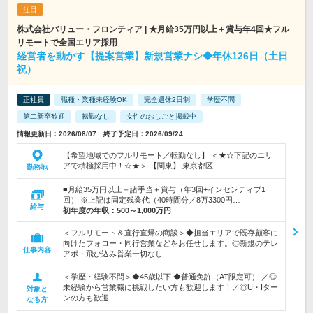
株式会社バリュー・フロンティア | ★月給35万円以上＋賞与年4回★フル
リモートで全国エリア採用
経営者を動かす【提案営業】新規営業ナシ◆年休126日（土日
祝）
正社員
職種・業種未経験OK
完全週休2日制
学歴不問
第二新卒歓迎
転勤なし
女性のおしごと掲載中
情報更新日：2026/08/07 終了予定日：2026/09/24
【希望地域でのフルリモート／転勤なし】 ＜★☆下記のエリ
アで積極採用中！☆★＞ 【関東】 東京都区…
勤務地
■月給35万円以上＋諸手当＋賞与（年3回+インセンティブ1
回） ※上記は固定残業代（40時間分／8万3300円…
給与
初年度の年収：
500～1,000万円
＜フルリモート＆直行直帰の商談＞◆担当エリアで既存顧客に
向けたフォロー・同行営業などをお任せします。◎新規のテレ
仕事内容
アポ・飛び込み営業一切なし
＜学歴・経験不問＞◆45歳以下 ◆普通免許（AT限定可） ／◎
未経験から営業職に挑戦したい方も歓迎します！／◎U・Iター
対象と
ンの方も歓迎
なる方