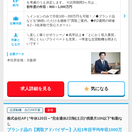
を考慮のうえ決定します。 ※試用期間3ヶ月は…
給与
初年度の年収：
800～1,000万円
＼インセンのみで月収100～200万円も可能！／◆ブランド品
などを“納得いただける価格で”買取ご案内。◆約2週間の研修
仕事内容
＆2～3名体制で安心スタート♪
＼楽しく稼ぐがポリシー／★高卒以上★「とにかく収入重視」
「同じくらいプライベートも充実」⇒率直な志望動機を聞きた
対象と
いです！
なる方
企業データ
本社所在地：大阪府
求人詳細を見る
気になる
志望動機・自己PR不要
株式会社AP | *年休120日～*完全週休2日制(土日)*残業月10h以下*転勤な
し
ブランド品の【買取アドバイザー】入社1年目平均年収1000万