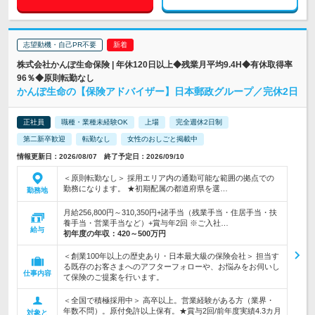
志望動機・自己PR不要
株式会社かんぽ生命保険 | 年休120日以上◆残業月平均9.4H◆有休取得率
96％◆原則転勤なし
かんぽ生命の【保険アドバイザー】日本郵政グループ／完休2日
正社員
職種・業種未経験OK
上場
完全週休2日制
第二新卒歓迎
転勤なし
女性のおしごと掲載中
情報更新日：2026/08/07 終了予定日：2026/09/10
＜原則転勤なし＞ 採用エリア内の通勤可能な範囲の拠点での
勤務になります。 ★初期配属の都道府県を選…
勤務地
月給256,800円～310,350円+諸手当（残業手当・住居手当・扶
養手当・営業手当など）+賞与年2回 ※ご入社…
給与
初年度の年収：
420～500万円
＜創業100年以上の歴史あり・日本最大級の保険会社＞ 担当す
る既存のお客さまへのアフターフォローや、お悩みをお伺いし
仕事内容
て保険のご提案を行います。
＜全国で積極採用中＞ 高卒以上。営業経験がある方（業界・
年数不問）。原付免許以上保有。★賞与2回/前年度実績4.3カ月
対象と