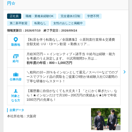
円☆
正社員
職種・業種未経験OK
完全週休2日制
学歴不問
第二新卒歓迎
転勤なし
女性のおしごと掲載中
情報更新日：2026/07/10 終了予定日：2026/09/24
【転居を伴う転勤なし／全国募集】 ☆原則直行直帰＆交通費
全額支給 ☆U・Iターン歓迎 ＜勤務エリア…
勤務地
月給30万円～＋インセンティブ＋諸手当 ※給与は経験・能力
を考慮のうえ決定します。 ※試用期間3ヶ月は…
給与
初年度の年収：
800～1,000万円
＼粗利の10～20％をインセンとして還元／スーパーなどでのブ
ースでブランド品の買取をご提案◎9割が未経験入社◎2週間の
仕事内容
丁寧な研修からスタート！
【履歴書に自信がなくても大丈夫！】「とにかく稼ぎたい」な
ら！★インセンだけで月100～200万円の実績あり★1年で年収
対象と
1000万円の先輩も！
なる方
企業データ
本社所在地：大阪府