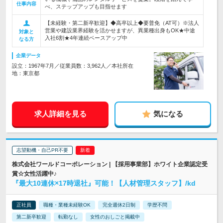
仕事内容
べ、ステップアップも目指せます
【未経験・第二新卒歓迎】◆高卒以上◆要普免（AT可）※法人
営業や建設業界経験を活かせますが、異業種出身もOK★中途
対象と
入社6割★4年連続ベースアップ中
なる方
企業データ
設立：1967年7月／従業員数：3,962人／本社所在
地：東京都
求人詳細を見る
気になる
志望動機・自己PR不要
株式会社ワールドコーポレーション | 【採用事業部】ホワイト企業認定受
賞☆女性活躍中♪
『最大10連休×17時退社』可能！【人材管理スタッフ】/kd
正社員
職種・業種未経験OK
完全週休2日制
学歴不問
第二新卒歓迎
転勤なし
女性のおしごと掲載中