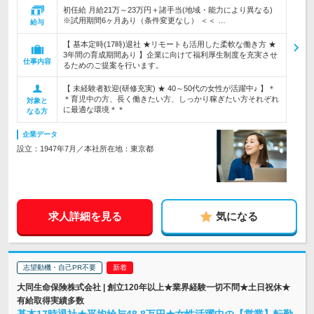
初任給 月給21万～23万円＋諸手当(地域・能力により異なる)
※試用期間6ヶ月あり（条件変更なし） ＜＜ …
給与
【 基本定時(17時)退社 ★リモートも活用した柔軟な働き方 ★
3年間の育成期間あり 】企業に向けて福利厚生制度を充実させ
仕事内容
るためのご提案を行います。
【 未経験者歓迎(研修充実) ★ 40～50代の女性が活躍中♪ 】＊
＊育児中の方、長く働きたい方、しっかり稼ぎたい方それぞれ
対象と
に最適な環境＊＊
なる方
企業データ
設立：1947年7月／本社所在地：東京都
求人詳細を見る
気になる
志望動機・自己PR不要
大同生命保険株式会社 | 創立120年以上★業界経験一切不問★土日祝休★
有給取得実績多数