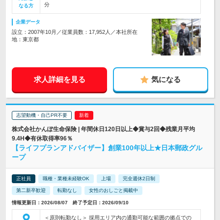
分
なる方
企業データ
設立：2007年10月／従業員数：17,952人／本社所在
地：東京都
求人詳細を見る
気になる
志望動機・自己PR不要
株式会社かんぽ生命保険 | 年間休日120日以上◆賞与2回◆残業月平均
9.4H◆有休取得率96％
【ライフプランアドバイザー】創業100年以上★日本郵政グル
ープ
正社員
職種・業種未経験OK
上場
完全週休2日制
第二新卒歓迎
転勤なし
女性のおしごと掲載中
情報更新日：2026/08/07 終了予定日：2026/09/10
＜原則転勤なし＞ 採用エリア内の通勤可能な範囲の拠点での