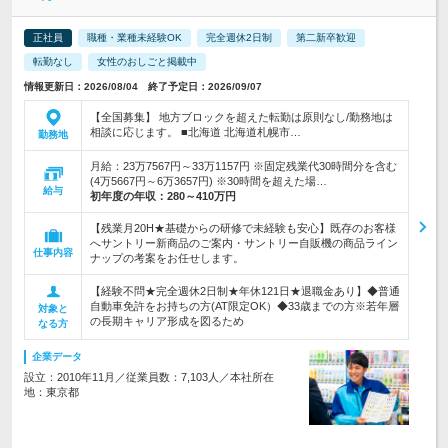
正社員
職種・業種未経験OK
完全週休2日制
第二新卒歓迎
転勤なし
女性のおしごと掲載中
情報更新日：2026/08/04 終了予定日：2026/09/07
【全国募集】 地方ブロックを超えた転勤は原則なし/勤務地は
相談に応じます。 ■北海道 北海道札幌市…
勤務地
月給：23万7567円～33万1157円 ※固定残業代30時間分を含む
(4万5667円～6万3657円) ※30時間を超えた場…
給与
初年度の年収：
280～410万円
【残業月20H★基礎からの研修で未経験も安心】既存のお客様
へサントリー新商品のご案内・サントリー自販機の商品ライン
仕事内容
ナップの考案をお任せします。
【経験不問★完全週休2日制★年休121日★退職金あり】◆普通
自動車免許をお持ちの方(AT限定OK）◆33歳までの方※若年層
対象と
の長期キャリア形成を図るため
なる方
企業データ
設立：2010年11月／従業員数：7,103人／本社所在
地：東京都