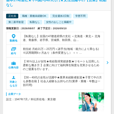
基本17時退社★平均給与48.8万円★女性活躍中の【営業】転勤
なし
正社員
職種・業種未経験OK
完全週休2日制
学歴不問
第二新卒歓迎
転勤なし
女性のおしごと掲載中
情報更新日：2026/08/07 終了予定日：2026/09/10
【転勤なし】全国の47都道府県の支社 ＜北海道・東北＞ 北海
道、青森県、岩手県、宮城県、秋田県、山…
勤務地
初任給 月給21万～23万円＋諸手当(地域・能力により異なる)
※試用期間6ヶ月あり（条件変更なし） ＜＜ …
給与
【 90％以上が女性★有給取得実績多数★リモートも活用した
柔軟な働き方 】企業に向けて福利厚生制度を充実させるため
仕事内容
のご提案を行います。
【30～40代の女性が活躍中★業界未経験者歓迎★子育て中の方
も多数在籍 】社会人経験をお持ちの方(業界・業種・年数は一
対象と
切不問)
なる方
企業データ
設立：1947年7月／本社所在地：東京都