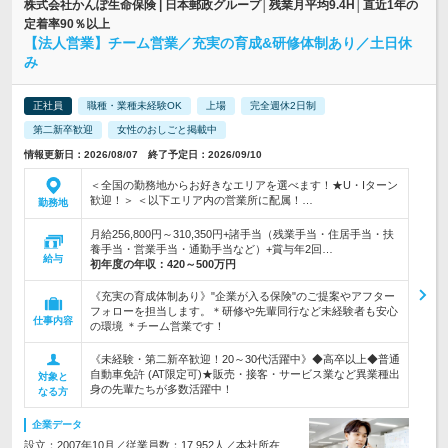
株式会社かんぽ生命保険 | 日本郵政グループ│残業月平均9.4H│直近1年の
定着率90％以上
【法人営業】チーム営業／充実の育成&研修体制あり／土日休
み
正社員
職種・業種未経験OK
上場
完全週休2日制
第二新卒歓迎
女性のおしごと掲載中
情報更新日：2026/08/07 終了予定日：2026/09/10
＜全国の勤務地からお好きなエリアを選べます！★U・Iターン
歓迎！＞ ＜以下エリア内の営業所に配属！…
勤務地
月給256,800円～310,350円+諸手当（残業手当・住居手当・扶
養手当・営業手当・通勤手当など）+賞与年2回…
給与
初年度の年収：
420～500万円
《充実の育成体制あり》"企業が入る保険"のご提案やアフター
フォローを担当します。＊研修や先輩同行など未経験者も安心
仕事内容
の環境 ＊チーム営業です！
《未経験・第二新卒歓迎！20～30代活躍中》◆高卒以上◆普通
自動車免許 (AT限定可)★販売・接客・サービス業など異業種出
対象と
身の先輩たちが多数活躍中！
なる方
企業データ
設立：2007年10月／従業員数：17,952人／本社所在