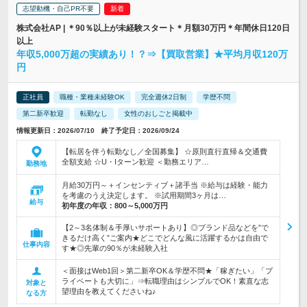
志望動機・自己PR不要
株式会社AP | ＊90％以上が未経験スタート＊月額30万円＊年間休日120日
以上
年収5,000万超の実績あり！？⇒【買取営業】★平均月収120万
円
正社員
職種・業種未経験OK
完全週休2日制
学歴不問
第二新卒歓迎
転勤なし
女性のおしごと掲載中
情報更新日：2026/07/10 終了予定日：2026/09/24
【転居を伴う転勤なし／全国募集】 ☆原則直行直帰＆交通費
全額支給 ☆U・Iターン歓迎 ＜勤務エリア…
勤務地
月給30万円～＋インセンティブ＋諸手当 ※給与は経験・能力
を考慮のうえ決定します。 ※試用期間3ヶ月は…
給与
初年度の年収：
800～5,000万円
【2～3名体制＆手厚いサポートあり】◎ブランド品などを”で
きるだけ高く”ご案内★どこでどんな風に活躍するかは自由で
仕事内容
す★◎先輩の90％が未経験入社
＜面接はWeb1回＞第二新卒OK＆学歴不問★「稼ぎたい」「プ
ライベートも大切に」⇒転職理由はシンプルでOK！素直な志
対象と
望理由を教えてくださいね♪
なる方