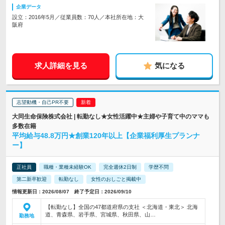
企業データ
設立：2016年5月／従業員数：70人／本社所在地：大
阪府
求人詳細を見る
気になる
志望動機・自己PR不要
大同生命保険株式会社 | 転勤なし★女性活躍中★主婦や子育て中のママも
多数在籍
平均給与48.8万円★創業120年以上【企業福利厚生プランナ
ー】
正社員
職種・業種未経験OK
完全週休2日制
学歴不問
第二新卒歓迎
転勤なし
女性のおしごと掲載中
情報更新日：2026/08/07 終了予定日：2026/09/10
【転勤なし】全国の47都道府県の支社 ＜北海道・東北＞ 北海
道、青森県、岩手県、宮城県、秋田県、山…
勤務地