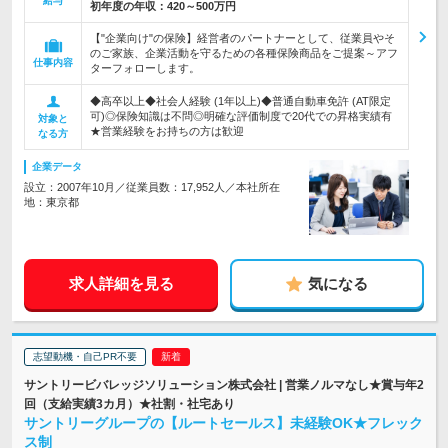
給与
初年度の年収：
420～500万円
【"企業向け"の保険】経営者のパートナーとして、従業員やそ
のご家族、企業活動を守るための各種保険商品をご提案～アフ
仕事内容
ターフォローします。
◆高卒以上◆社会人経験 (1年以上)◆普通自動車免許 (AT限定
可)◎保険知識は不問◎明確な評価制度で20代での昇格実績有
対象と
★営業経験をお持ちの方は歓迎
なる方
企業データ
設立：2007年10月／従業員数：17,952人／本社所在
地：東京都
求人詳細を見る
気になる
志望動機・自己PR不要
サントリービバレッジソリューション株式会社 | 営業ノルマなし★賞与年2
回（支給実績3カ月）★社割・社宅あり
サントリーグループの【ルートセールス】未経験OK★フレック
ス制