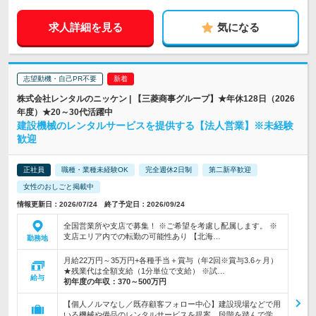
求人詳細を見る
気になる
志望動機・自己PR不要
株式会社レンタルのニッケン | 【三菱商事グループ】★年休128日（2026
年度）★20～30代活躍中
建設機械のレンタルサービスを提供する【法人営業】※未経験
歓迎
正社員
職種・業種未経験OK
完全週休2日制
第二新卒歓迎
女性のおしごと掲載中
情報更新日：2026/07/24 終了予定日：2026/09/24
全国営業所や支店で募集！ ※ご希望を考慮し配属します。 ※
支店エリア内での転勤の可能性あり 【北海…
勤務地
月給22万円～35万円+各種手当＋賞与（年2回※賞与3.6ヶ月）
★残業代は全額支給（1分単位で支給） ※試…
給与
初年度の年収：
370～500万円
【個人ノルマなし／既存顧客フォロー中心】建設現場などで用
いる機械や備品のレンタルサービスを提案。段階を踏んで学