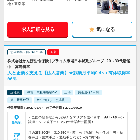
地：東京都
求人詳細を見る
気になる
志望動機・自己PR不要
株式会社かんぽ生命保険 | プライム市場日本郵政グループ│20～30代活躍
中｜高定着率
人と企業を支える【法人営業】★残業月平均9.4h＋有休取得率
96％
正社員
職種・業種未経験OK
上場
完全週休2日制
第二新卒歓迎
女性のおしごと掲載中
情報更新日：2026/08/07 終了予定日：2026/09/10
＜全国の勤務地からお好きなエリアを選べます！★U・Iターン
歓迎！＞ ＜以下エリア内の営業所に配属！…
勤務地
月給256,800円～310,350円+諸手当（残業手当・住居手当・扶
養手当・営業手当・通勤手当など）+賞与年2回…