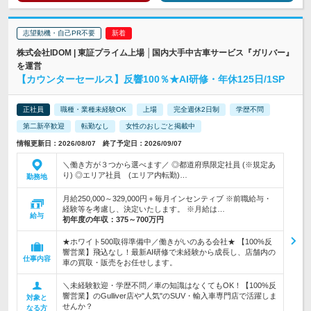
志望動機・自己PR不要
株式会社IDOM | 東証プライム上場 │国内大手中古車サービス『ガリバー』
を運営
【カウンターセールス】反響100％★AI研修・年休125日/1SP
正社員
職種・業種未経験OK
上場
完全週休2日制
学歴不問
第二新卒歓迎
転勤なし
女性のおしごと掲載中
情報更新日：2026/08/07 終了予定日：2026/09/07
＼働き方が３つから選べます／ ◎都道府県限定社員 (※規定あ
り) ◎エリア社員 (エリア内転勤)…
勤務地
月給250,000～329,000円＋毎月インセンティブ ※前職給与・
経験等を考慮し、決定いたします。 ※月給は…
給与
初年度の年収：
375～700万円
★ホワイト500取得準備中／働きがいのある会社★ 【100%反
響営業】飛込なし！最新AI研修で未経験から成長し、店舗内の
仕事内容
車の買取・販売をお任せします。
＼未経験歓迎・学歴不問／車の知識はなくてもOK！【100%反
響営業】のGulliver店や"人気"のSUV・輸入車専門店で活躍しま
対象と
せんか？
なる方