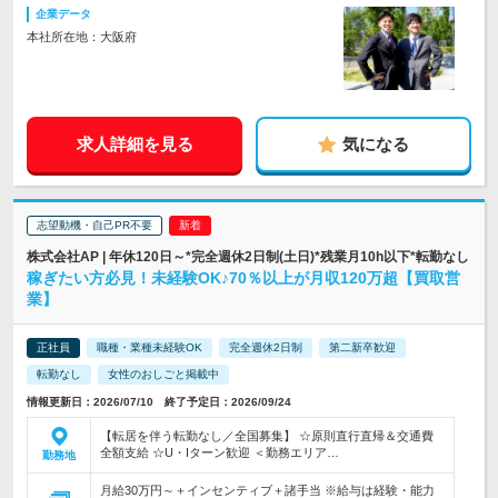
企業データ
本社所在地：大阪府
求人詳細を見る
気になる
志望動機・自己PR不要
株式会社AP | 年休120日～*完全週休2日制(土日)*残業月10h以下*転勤なし
稼ぎたい方必見！未経験OK♪70％以上が月収120万超【買取営
業】
正社員
職種・業種未経験OK
完全週休2日制
第二新卒歓迎
転勤なし
女性のおしごと掲載中
情報更新日：2026/07/10 終了予定日：2026/09/24
【転居を伴う転勤なし／全国募集】 ☆原則直行直帰＆交通費
全額支給 ☆U・Iターン歓迎 ＜勤務エリア…
勤務地
月給30万円～＋インセンティブ＋諸手当 ※給与は経験・能力