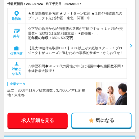
情報更新日：2026/07/24 終了予定日：2026/08/27
★希望勤務地を考慮 ★Ｕ・Ｉターン歓迎 ★全国47都道府県の
プロジェクト先(首都圏・東北・関西・中…
勤務地
☆下記の給与から給与形態の選択が可能です☆ ＜１＞月給+交
通費+（残業代は全額別途支給） ■首都圏・…
給与
初年度の年収：
350～500万円
【最大10連休も取得OK！】90％以上が未経験スタート！プロ
ジェクトがスムーズに進むための事務的サポートからお任せ！
仕事内容
☆学歴不問◆20～30代の男性が中心に活躍中◆転職回数不問！
対象と
未経験者大歓迎！
なる方
企業データ
設立：2008年11月／従業員数：3,760人／本社所在
地：東京都
求人詳細を見る
気になる