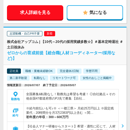
求人詳細を見る
気になる
志望動機・自己PR不要
株式会社アップコム | 【10代～20代の採用実績多数☆】＃基本定時退社 ＃
土日祝休み
ゼロからの育成前提【総合職(人材コーディネーター/採用な
ど)】
正社員
職種・業種未経験OK
完全週休2日制
学歴不問
第二新卒歓迎
転勤なし
リモートワーク可
女性のおしごと掲載中
情報更新日：2026/07/07 終了予定日：2026/09/07
全国募集&転勤なし！勤務先は希望を考慮！ ◎自社拠点＋その
他全国47都道府県のPJ先で募集 【自社…
勤務地
※給与前払いも可♪※ ＜一都三県＞ 月給25万円以上 ※固定残
業代：20時間分を月3万2383円以上含む ＜関…
給与
初年度の年収：
300～600万円
【社会人マナー研修からスタート】希望・適性に応じて、人材