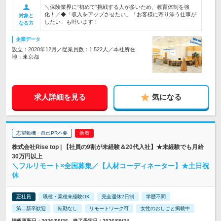
＼保険業界に“初めて”挑戦する人が多いため、教育体制を強
化！／◆「収入をアップさせたい」「お客様に寄り添う仕事が
対象と
したい」も叶います！
なる方
企業データ
設立：2020年12月／従業員数：1,522人／本社所在
地：東京都
求人詳細を見る
気になる
志望動機・自己PR不要
株式会社Rise top | 【社員の9割が未経験＆20代入社】★未経験でも月給
30万円以上
＼フルリモート×全国募集／【人材コーディネーター】★土日祝
休
正社員
職種・業種未経験OK
完全週休2日制
学歴不問
第二新卒歓迎
転勤なし
リモートワーク可
女性のおしごと掲載中
情報更新日：2026/06/26 終了予定日：2026/09/24