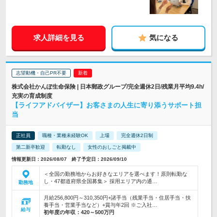
求人詳細を見る
気になる
志望動機・自己PR不要
株式会社かんぽ生命保険 | 日本郵政グループ/完全週休2日/残業月平均9.4h/
充実の育成制度
【ライフアドバイザー】お客さまの人生に寄り添うサポート担
当
正社員
職種・業種未経験OK
上場
完全週休2日制
第二新卒歓迎
転勤なし
女性のおしごと掲載中
情報更新日：2026/08/07 終了予定日：2026/09/10
＜全国の勤務地からお好きなエリアを選べます！原則転勤な
し・47都道府県全国募集＞ 採用エリア内の通…
勤務地
月給256,800円～310,350円+諸手当（残業手当・住居手当・扶
養手当・営業手当など）+賞与年2回 ※ご入社…
給与
初年度の年収：
420～500万円