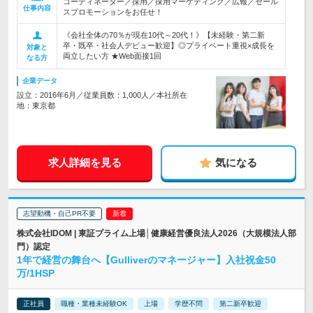
コーディネーター／採用／採用マーケティング／広報／セール
仕事内容
スプロモーションをお任せ！
《会社全体の70％が現在10代～20代！》【未経験・第二新
卒・既卒・社会人デビュー歓迎】◎プライベート重視×成長を
対象と
両立したい方 ★Web面接1回
なる方
企業データ
設立：2016年6月／従業員数：1,000人／本社所在
地：東京都
求人詳細を見る
気になる
志望動機・自己PR不要
株式会社IDOM | 東証プライム上場│健康経営優良法人2026（大規模法人部
門）認定
1年で経営の舞台へ【Gulliverのマネージャー】入社祝金50
万/1HSP
正社員
職種・業種未経験OK
上場
学歴不問
第二新卒歓迎