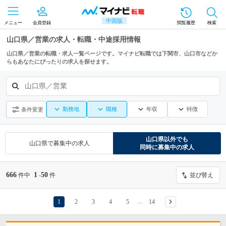
中国版
メニュー
会員登録
閲覧履歴
検索
山口県／営業の求人・転職・中途採用情報
山口県／営業の転職・求人一覧ページです。マイナビ転職では下関市、山口市などか
らもあなたにぴったりの求人を探せます。
山口県／営業
勤務地
職種
年収
特徴
条件変更
山口県
以外でも
山口県
で募集中の求人
同時に募集中の求人
666
1
50
件中
-
件
並び替え
1
2
3
4
5
14
…