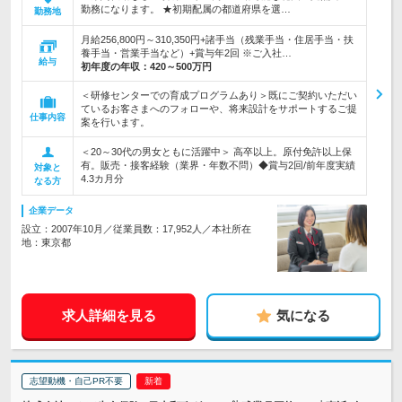
勤務になります。 ★初期配属の都道府県を選…
勤務地
月給256,800円～310,350円+諸手当（残業手当・住居手当・扶
養手当・営業手当など）+賞与年2回 ※ご入社…
給与
初年度の年収：
420～500万円
＜研修センターでの育成プログラムあり＞既にご契約いただい
ているお客さまへのフォローや、将来設計をサポートするご提
仕事内容
案を行います。
＜20～30代の男女ともに活躍中＞ 高卒以上。原付免許以上保
有。販売・接客経験（業界・年数不問）◆賞与2回/前年度実績
対象と
4.3カ月分
なる方
企業データ
設立：2007年10月／従業員数：17,952人／本社所在
地：東京都
求人詳細を見る
気になる
志望動機・自己PR不要