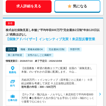
求人詳細を見る
気になる
株式会社保険見直し本舗 | *平均年収600万円*完全週休2日制*年休120日以
上*残業ほぼなし
【保険アドバイザー】インセンティブ充実！来店型反響営業
正社員
職種・業種未経験OK
完全週休2日制
学歴不問
第二新卒歓迎
女性のおしごと掲載中
情報更新日：2026/07/10 終了予定日：2026/10/08
【全国募集！希望の勤務エリアに配属】 全国の「保険見直し
本舗」のいずれかの店舗に配属します。 ※山…
勤務地
月給25万円～＋インセンティブ（四半期ごとに支給！） ※月
給は経験を考慮して決定 ※上記金額は固定残…
給与
初年度の年収：
300～500万円
【テレアポ・飛び込み・ノルマなし！来店対応で平均年収600
万円】◆お客様の“人生の安心”をお手伝い│1日2～3組のじっく
仕事内容
り接客で心にゆとり♪