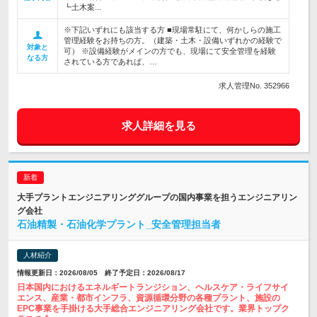
┗土木案...
※下記いずれにも該当する方 ■現場常駐にて、何かしらの施工
管理経験をお持ちの方。（建築・土木・設備いずれかの経験で
対象と
可） ※設備経験がメインの方でも、現場にて安全管理を経験
なる方
されている方であれば、…
求人管理No. 352966
求人詳細を見る
大手プラントエンジニアリンググループの国内事業を担うエンジニアリン
グ会社
石油精製・石油化学プラント_安全管理担当者
人材紹介
情報更新日：2026/08/05 終了予定日：2026/08/17
日本国内におけるエネルギートランジション、ヘルスケア・ライフサイ
エンス、産業・都市インフラ、資源循環分野の各種プラント、施設の
EPC事業を手掛ける大手総合エンジニアリング会社です。業界トップク