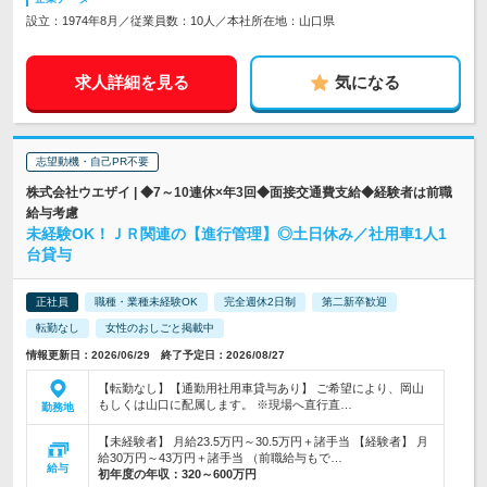
設立：1974年8月／従業員数：10人／本社所在地：山口県
求人詳細を見る
気になる
志望動機・自己PR不要
株式会社ウエザイ | ◆7～10連休×年3回◆面接交通費支給◆経験者は前職
給与考慮
未経験OK！ＪＲ関連の【進行管理】◎土日休み／社用車1人1
台貸与
正社員
職種・業種未経験OK
完全週休2日制
第二新卒歓迎
転勤なし
女性のおしごと掲載中
情報更新日：2026/06/29 終了予定日：2026/08/27
【転勤なし】【通勤用社用車貸与あり】 ご希望により、岡山
もしくは山口に配属します。 ※現場へ直行直…
勤務地
【未経験者】 月給23.5万円～30.5万円＋諸手当 【経験者】 月
給30万円～43万円＋諸手当 （前職給与もで…
給与
初年度の年収：
320～600万円