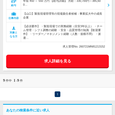
年収 450 ～ 550 万円 【給与詳細】 月給：330,700円～385,60
0…
給与
【山口】製造現場管理等の現場責任者候補：事業拡大中の成長
企業
仕事内容
【必須要件】 ・製造現場での実務経験（目安3年以上） ・チー
ム管理・シフト調整の経験 ・安全・品質管理の知識 【歓迎要
対象と
件】 ・リーダー／マネジメント経験（人数・規模不問） ・派
なる方
遣…
求人管理No. 260721MN81213152
求人詳細を見る
9
1
9
件中
-
件
1
あなたの検索条件に近い求人