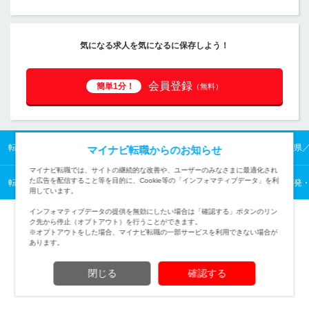
気になる求人を気になるに保存しよう！
会員登録
簡単1分！
（無料）
転職TOP
中国の転職・求人情報TOP
山口県の転職・求人情報TOP
山口県
マイナビ転職からのお知らせ
マイナビ転職では、サイトの継続的な改善や、ユーザーのみなさまに最適化され
た広告を配信すること等を目的に、Cookie等の「インフォマティブデータ」を利
転職TOP
建築・土木から探す
建築・土木の転職・求人情報一覧
研究開発
用しています。
インフォマティブデータの提供を無効にしたい場合は「確認する」ボタンのリン
ク先から停止（オプトアウト）を行うことができます。
※オプトアウトをした場合、マイナビ転職の一部サービスを利用できない場合が
あります。
TOPページへ
閉じる
確認する
(c) Mynavi Corporation