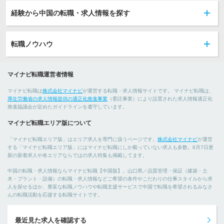
経験から中国の転職・求人情報を探す
転職ノウハウ
マイナビ転職運営者情報
マイナビ転職は
株式会社マイナビ
が運営する転職・求人情報サイトです。 マイナビ転職は、
厚生労働省の求人情報提供の適正化推進事業
（委託事業）により設置された求人情報適正化
推進協議会が定めたガイドラインを遵守しています。
マイナビ転職エリア版について
「マイナビ転職エリア版」はエリア求人を専門に扱うページです。
株式会社マイナビ
が運営
する「マイナビ転職エリア版」にはマイナビ転職にしか載っていない求人も多数。8月7日更
新の新着求人や各エリアならではの求人特集も掲載してます。
中国の転職・求人情報ならマイナビ転職【中国版】。山口県／品質管理・保証（建築・土
木・プラント・設備）の転職・求人情報などご希望の条件やこだわりの仕事スタイルから求
人を探せるほか、豊富な転職ノウハウや転職支援サービスで中国で転職を希望されるみなさ
んの転職活動を応援する転職サイトです。
最近見た求人を確認する