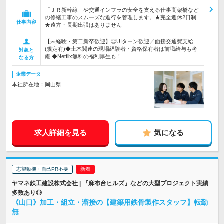
「ＪＲ新幹線」や交通インフラの安全を支える仕事高架橋など
の修繕工事のスムーズな進行を管理します。★完全週休2日制
仕事内容
★遠方・長期出張はありません
【未経験・第二新卒歓迎】◎UIターン歓迎／面接交通費支給
(規定有)◆土木関連の現場経験者・資格保有者は前職給与も考
対象と
慮 ◆Netflix無料の福利厚生も！
なる方
企業データ
本社所在地：岡山県
求人詳細を見る
気になる
志望動機・自己PR不要
ヤマネ鉄工建設株式会社 | 『麻布台ヒルズ』などの大型プロジェクト実績
多数あり◎
《山口》加工・組立・溶接の【建築用鉄骨製作スタッフ】転勤
無