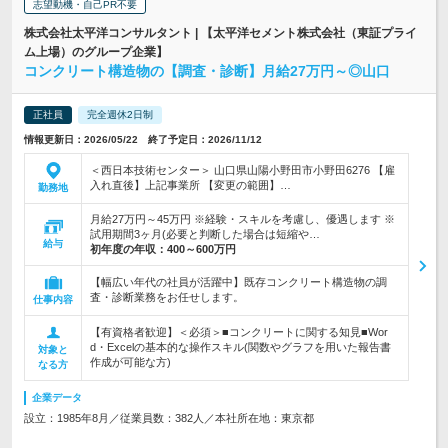
志望動機・自己PR不要
株式会社太平洋コンサルタント | 【太平洋セメント株式会社（東証プライ
ム上場）のグループ企業】
コンクリート構造物の【調査・診断】月給27万円～◎山口
正社員
完全週休2日制
情報更新日：2026/05/22 終了予定日：2026/11/12
＜西日本技術センター＞ 山口県山陽小野田市小野田6276 【雇
入れ直後】上記事業所 【変更の範囲】…
勤務地
月給27万円～45万円 ※経験・スキルを考慮し、優遇します ※
試用期間3ヶ月(必要と判断した場合は短縮や…
給与
初年度の年収：
400～600万円
【幅広い年代の社員が活躍中】既存コンクリート構造物の調
査・診断業務をお任せします。
仕事内容
【有資格者歓迎】＜必須＞■コンクリートに関する知見■Wor
d・Excelの基本的な操作スキル(関数やグラフを用いた報告書
対象と
作成が可能な方)
なる方
企業データ
設立：1985年8月／従業員数：382人／本社所在地：東京都