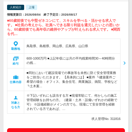
人材紹介
上場
情報更新日：2026/08/04 終了予定日：2026/08/17
■60歳前後でも中堅ゼネコンにて、スキルを学べる・活かせる求人で
す。 ■社長の考えから、社員へできる限り利益を還元したいとの思いか
ら、60歳前後でも高年収の維持やアップが叶えられる求人です。 ■関西
を代…
鳥取県、島根県、岡山県、広島県、山口県
勤務地
600-1000万円 ■上記年収には月の平均残業時間30～40時間分
の残…
給与
■同社において建設現場での事故等を未然に防ぐ安全管理業務
をご担当いただきます。 【具体的には】 ■案件 ┗建築案件ご
希望の場合：オフィス、集合住宅、商業施設、病院、学校など
仕事内容
┗土木案...
※下記いずれにも該当する方 ■現場常駐にて、何かしらの施工
管理経験をお持ちの方。（建築・土木・設備いずれかの経験で
対象と
可） ※設備経験がメインの方でも、現場にて安全管理を経験
なる方
されている方であれば、…
求人管理No. 311816