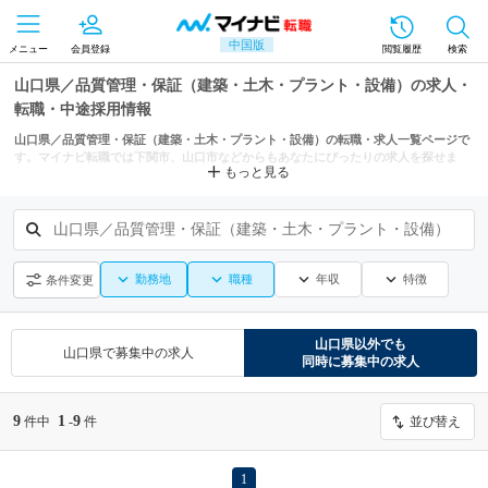
中国版
メニュー
会員登録
閲覧履歴
検索
山口県／品質管理・保証（建築・土木・プラント・設備）の求人・
転職・中途採用情報
山口県／品質管理・保証（建築・土木・プラント・設備）の転職・求人一覧ページで
す。マイナビ転職では下関市、山口市などからもあなたにぴったりの求人を探せま
もっと見る
す。
山口県／品質管理・保証（建築・土木・プラント・設備）
勤務地
職種
年収
特徴
条件変更
山口県
以外でも
山口県
で募集中の求人
同時に募集中の求人
9
1
9
件中
-
件
並び替え
1