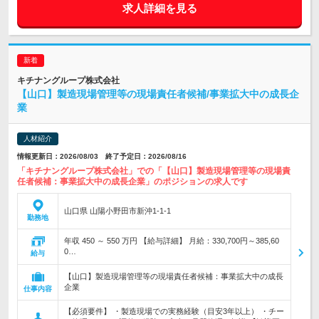
求人詳細を見る
キチナングループ株式会社
【山口】製造現場管理等の現場責任者候補/事業拡大中の成長企
業
人材紹介
情報更新日：2026/08/03 終了予定日：2026/08/16
「キチナングループ株式会社」での「【山口】製造現場管理等の現場責
任者候補：事業拡大中の成長企業」のポジションの求人です
山口県 山陽小野田市新沖1-1-1
勤務地
年収 450 ～ 550 万円 【給与詳細】 月給：330,700円～385,60
0…
給与
【山口】製造現場管理等の現場責任者候補：事業拡大中の成長
企業
仕事内容
【必須要件】 ・製造現場での実務経験（目安3年以上） ・チー