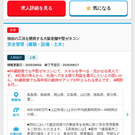
求人詳細を見る
気になる
独自の工法を開発する大阪老舗中堅ゼネコン
安全管理（建築・設備・土木）
人材紹介
上場
情報更新日：2026/08/04 終了予定日：2026/08/17
■60歳前後でも中堅ゼネコンにて、スキルを学べる・活かせる求人で
す。 ■社長の考えから、社員へできる限り利益を還元したいとの思いか
ら、60歳前後でも高年収の維持やアップが叶えられる求人です。 ■関西
を代…
鳥取県、島根県、岡山県、広島県、山口県、徳島県、香川県、
愛…
勤務地
600-1000万円 ■上記年収には月の平均残業時間30～40時間分
の残…
給与
■同社において建設現場での事故等を未然に防ぐ安全管理業務
をご担当いただきます。 【具体的には】 ■案件 ┗建築案件ご
希望の場合：オフィス、集合住宅、商業施設、病院、学校など
仕事内容