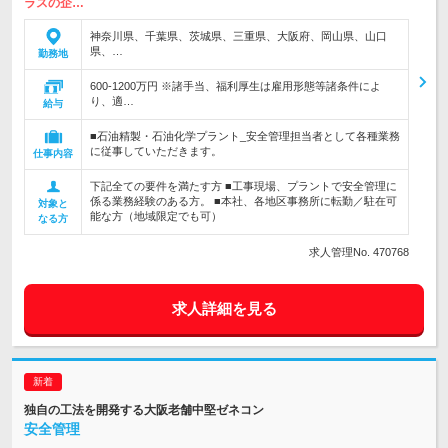
ラスの企…
神奈川県、千葉県、茨城県、三重県、大阪府、岡山県、山口
県、…
勤務地
600-1200万円 ※諸手当、福利厚生は雇用形態等諸条件によ
り、適…
給与
■石油精製・石油化学プラント_安全管理担当者として各種業務
に従事していただきます。
仕事内容
下記全ての要件を満たす方 ■工事現場、プラントで安全管理に
係る業務経験のある方。 ■本社、各地区事務所に転勤／駐在可
対象と
能な方（地域限定でも可）
なる方
求人管理No. 470768
求人詳細を見る
独自の工法を開発する大阪老舗中堅ゼネコン
安全管理