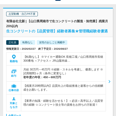
志望動機・自己PR不要
有限会社北新 | 【山口県周南市で生コンクリートの製造・卸売業】残業月
20h以内
生コンクリートの【品質管理】経験者募集★管理職経験者優遇
正社員
転勤なし
女性のおしごと掲載中
情報更新日：2026/02/27 終了予定日：2026/08/27
【転勤なし】 ※マイカー通勤OK 長穂工場／山口県周南市長穂
300番地 ＜アクセス＞ JR山陽本線…
勤務地
月給 30万円～45万円 ※経験・スキルを考慮し、優遇します ※
試用期間1ヶ月（条件に変更なし）
給与
初年度の年収：
450～600万円
【残業月20時間以内】品質向上の取組推進と顧客からの信頼醸
成をお願いします。
仕事内容
【業界の知識・経験を活かせる！】＜必須＞高卒以上／品質管
対象と
理の経験 ☆コンクリート技士等の資格をお持ちの方歓迎！
なる方
企業データ