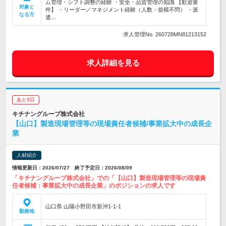
ム管理・シフト調整の経験 ・安全・品質管理の知識 【歓迎要
対象と
件】 ・リーダー／マネジメント経験（人数・規模不問） ・派
なる方
遣…
求人管理No. 260728MN81213152
求人詳細を見る
あと3日
キチナングループ株式会社
【山口】製造現場管理等の現場責任者候補/事業拡大中の成長企
業
人材紹介
情報更新日：2026/07/27 終了予定日：2026/08/09
「キチナングループ株式会社」での「【山口】製造現場管理等の現場責
任者候補：事業拡大中の成長企業」のポジションの求人です
山口県 山陽小野田市新沖1-1-1
勤務地