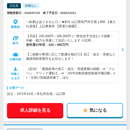
正社員
転勤なし
情報更新日：2026/07/10 終了予定日：2026/12/31
＼転勤はありません◎／ ■本社 山口県長門市日置上885 【雇入
れ直後】上記事業所 【変更の範囲】…
勤務地
【月給】245,000円～285,000円 (一律支給手当含む) ※経験・
年齢・能力を考慮して決定いたします ※試用…
給与
初年度の年収：
420～490万円
【ご経験や希望に応じて配属を検討◎】加工・組立・溶接など
建築用鉄骨製作をお任せします！
仕事内容
《必須》「建築鉄骨の加工・組立・溶接業務の経験」or「クレ
ーン・デリック運転士」or「JIS半自動溶接技能者評価試験」o
対象と
r「玉掛け技能講習修了」ほか
なる方
企業データ
設立：1971年10月／本社所在地：山口県
求人詳細を見る
気になる