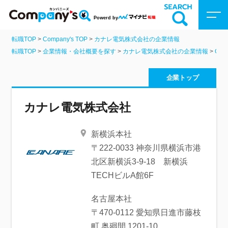
Powerd by
転職TOP
>
Company's TOP
>
カナレ電気株式会社の企業情報
Company’sトップ
転職TOP
>
企業情報・会社概要を探す
>
カナレ電気株式会社の企業情報
>
Co
企業を検索
企業トップ
動画を探す
カナレ電気株式会社
新横浜本社
特集
〒222-0033 神奈川県横浜市港
北区新横浜3-9-18 新横浜
TECHビルA館6F
名古屋本社
〒470-0112 愛知県日進市藤枝
町 奥廻間 1201-10