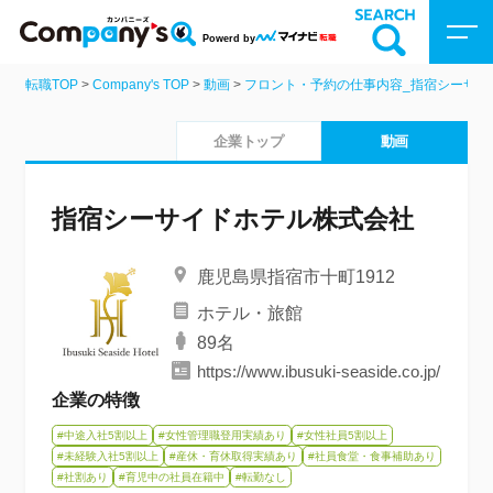
Powerd by
転職TOP
>
Company's TOP
>
動画
>
フロント・予約の仕事内容_指宿シーサイ
Company’sトップ
企業トップ
動画
企業を検索
指宿シーサイドホテル株式会社
動画を探す
鹿児島県指宿市十町1912
特集
ホテル・旅館
89名
https://www.ibusuki-seaside.co.jp/
企業の特徴
#中途入社5割以上
#女性管理職登用実績あり
#女性社員5割以上
#未経験入社5割以上
#産休・育休取得実績あり
#社員食堂・食事補助あり
#社割あり
#育児中の社員在籍中
#転勤なし