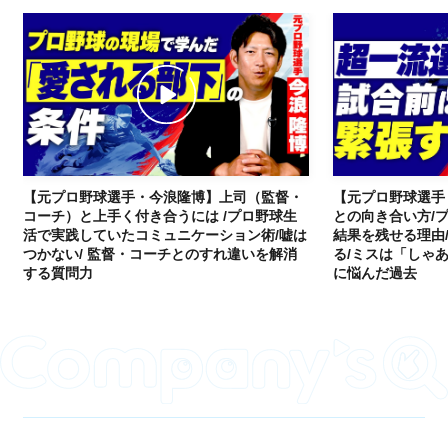
【元プロ野球選手・今浪隆博】上司（監督・
【元プロ野球選手
コーチ）と上手く付き合うには /プロ野球生
との向き合い方/
活で実践していたコミュニケーション術/嘘は
結果を残せる理由
つかない/ 監督・コーチとのすれ違いを解消
る/ミスは「しゃあ
する質問力
に悩んだ過去