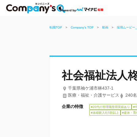
Powerd by
転職TOP
>
Company's TOP
>
動画
>
採用ムービー
社会福祉法人
千葉県袖ケ浦市林437-1
医療・福祉・介護サービス
240
企業の特徴
#20代の管理職登用実績あり
#
#未経験入社5割以上
#産休・育