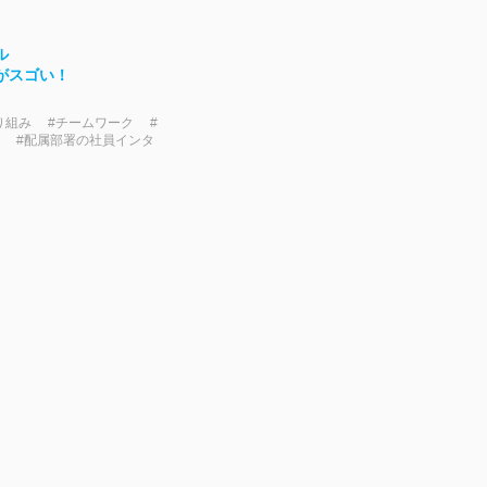
ル
がスゴい！
り組み #チームワーク #
 #配属部署の社員インタ