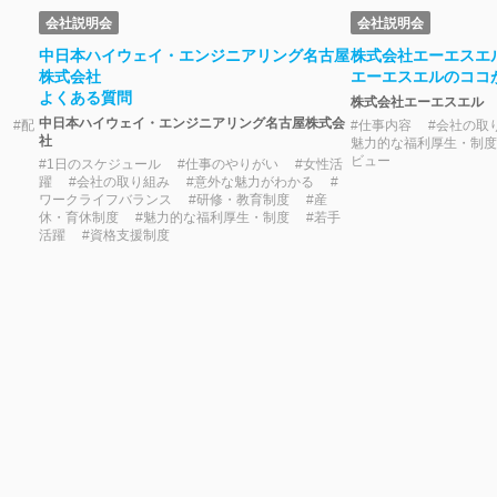
会社説明会
会社説明会
中日本ハイウェイ・エンジニアリング名古屋
株式会社エーエスエ
株式会社
エーエスエルのココ
よくある質問
株式会社エーエスエル
中日本ハイウェイ・エンジニアリング名古屋株式会
 #配
#仕事内容 #会社の取
社
気
魅力的な福利厚生・制度
ビュー
#1日のスケジュール #仕事のやりがい #女性活
躍 #会社の取り組み #意外な魅力がわかる #
ワークライフバランス #研修・教育制度 #産
休・育休制度 #魅力的な福利厚生・制度 #若手
活躍 #資格支援制度