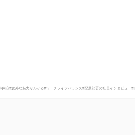
事内容
#意外な魅力がわかる
#ワークライフバランス
#配属部署の社員インタビュー
#