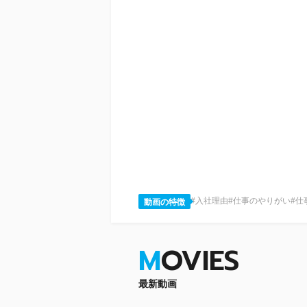
#入社理由
#仕事のやりがい
#仕
動画の特徴
M
OVIES
最新動画