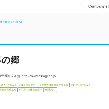
Company’
_社会福祉法人柊の郷
柊の郷
名(千葉のみ)
http://www.hiiragi.or.jp/
中途入社5割以上
#再雇用制度あり
#女性管理職登用実績あり
#女性社員5割以上
休取得実績あり
#育児中の社員在籍中
#転勤なし