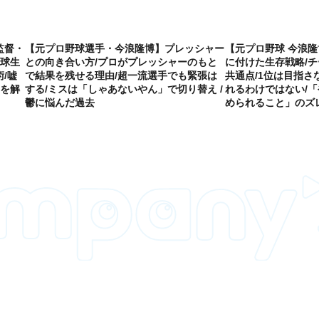
監督・
【元プロ野球選手・今浪隆博】プレッシャー
【元プロ野球 今浪隆
野球生
との向き合い方/プロがプレッシャーのもと
に付けた生存戦略/
/嘘
で結果を残せる理由/超一流選手でも緊張は
共通点/1位は目指さ
いを解
する/ミスは「しゃあないやん」で切り替え /
れるわけではない/
鬱に悩んだ過去
められること」のズ