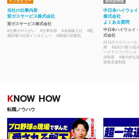
インタビュー
会社説明会
当社の仕事内容
中日本ハイウェイ
室ガスサービス株式会社
株式会社
よくある質問
室ガスサービス株式会社
中日本ハイウェイ
#仕事のやりがい #仕事内容 #未経験入社 #配
式会社
属部署の社員インタビュー #職場の雰囲気
#1日のスケジュール
躍 #会社の取り組
ークライフバランス
休制度 #魅力的な
資格支援制度
K
NOW HOW
転職ノウハウ