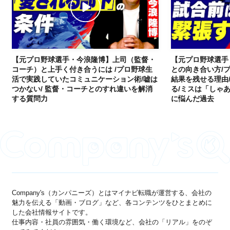
【元プロ野球選手・今浪隆博】上司（監督・
【元プロ野球選手
コーチ）と上手く付き合うには /プロ野球生
との向き合い方/
活で実践していたコミュニケーション術/嘘は
結果を残せる理由
つかない/ 監督・コーチとのすれ違いを解消
る/ミスは「しゃあ
する質問力
に悩んだ過去
Company's（カンパニーズ）とはマイナビ転職が運営する、会社の
魅力を伝える「動画・ブログ」など、各コンテンツをひとまとめに
した会社情報サイトです。
仕事内容・社員の雰囲気・働く環境など、会社の「リアル」をのぞ