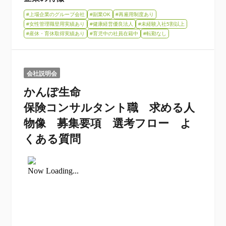
#上場企業のグループ会社
#副業OK
#再雇用制度あり
#女性管理職登用実績あり
#健康経営優良法人
#未経験入社5割以上
#産休・育休取得実績あり
#育児中の社員在籍中
#転勤なし
会社説明会
かんぽ生命
保険コンサルタント職 求める人
物像 募集要項 選考フロー よ
くある質問