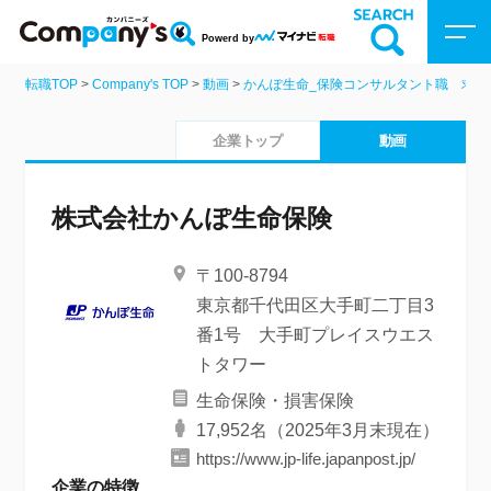
Powerd by
転職TOP
>
Company's TOP
>
動画
>
かんぽ生命_保険コンサルタント職 求
Company’sトップ
企業トップ
動画
企業を検索
株式会社かんぽ生命保険
動画を探す
〒100-8794
特集
東京都千代田区大手町二丁目3
番1号 大手町プレイスウエス
トタワー
生命保険・損害保険
17,952名（2025年3月末現在）
https://www.jp-life.japanpost.jp/
企業の特徴