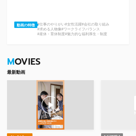
#仕事のやりがい
#女性活躍
#会社の取り組み
動画の特徴
#求める人物像
#ワークライフバランス
#産休・育休制度
#魅力的な福利厚生・制度
M
OVIES
最新動画