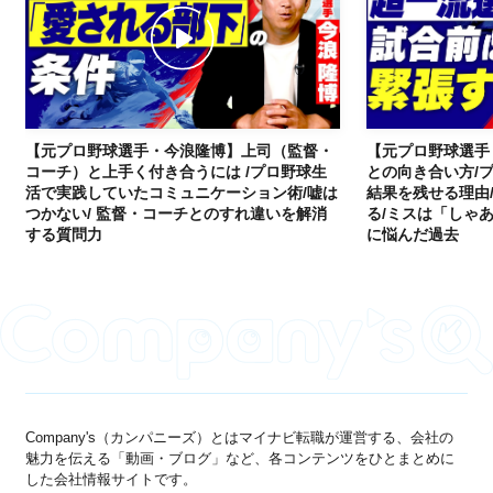
【元プロ野球選手・今浪隆博】上司（監督・
【元プロ野球選手
コーチ）と上手く付き合うには /プロ野球生
との向き合い方/
活で実践していたコミュニケーション術/嘘は
結果を残せる理由
つかない/ 監督・コーチとのすれ違いを解消
る/ミスは「しゃあ
する質問力
に悩んだ過去
Company's（カンパニーズ）とはマイナビ転職が運営する、会社の
魅力を伝える「動画・ブログ」など、各コンテンツをひとまとめに
した会社情報サイトです。