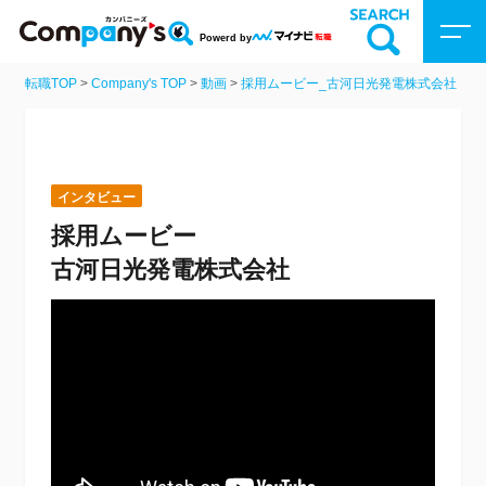
Powerd by
転職TOP
>
Company's TOP
>
動画
>
採用ムービー_古河日光発電株式会社
Company’sトップ
企業を検索
インタビュー
動画を探す
採用ムービー
古河日光発電株式会社
特集