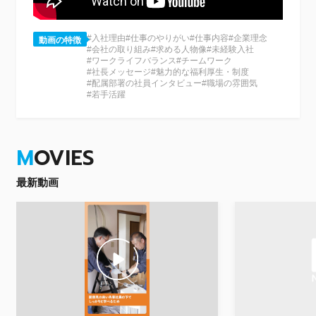
#入社理由
#仕事のやりがい
#仕事内容
#企業理念
動画の特徴
#会社の取り組み
#求める人物像
#未経験入社
#ワークライフバランス
#チームワーク
#社長メッセージ
#魅力的な福利厚生・制度
#配属部署の社員インタビュー
#職場の雰囲気
#若手活躍
M
OVIES
最新動画