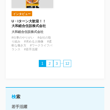
インタビュー
U・Iターン大歓迎！！
大和総合住設株式会社
大和総合住設株式会社
#仕事のやりがい #会社の取
り組み #求める人物像 #柔
軟な働き方 #ワークライフバ
ランス #若手活躍
...
1
2
3
12
検索
若手活躍