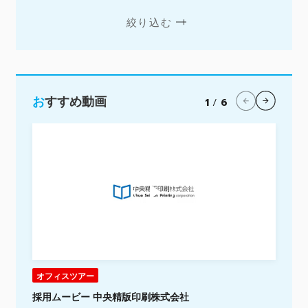
絞り込む
おすすめ動画
1
/
6
オフィスツアー
会
採用ムービー 中央精版印刷株式会社
株