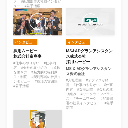
ク #配属部署の社員インタビ
ュー #若手活躍
インタビュー
インタビュー
採用ムービー
MS&ADグランアシスタン
株式会社秦商事
ス株式会社
採用ムービー
#仕事のやりがい #仕事内
容 #会社の取り組み #柔軟
MS & ADグランアシスタン
な働き方 #魅力的な福利厚
ス株式会社
生・制度 #配属部署の社員イ
#入社理由 #オフィスが綺
ンタビュー #職場の雰囲気
麗 #仕事のやりがい #仕事
#若手活躍
内容 #女性活躍 #会社の取
り組み #ワークライフバラン
ス #チームワーク #配属部
署の社員インタビュー #若手
活躍