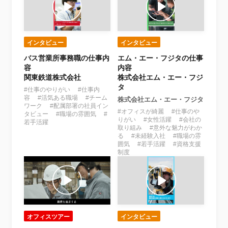
インタビュー
インタビュー
バス営業所事務職の仕事内
エム・エー・フジタの仕事
容
内容
関東鉄道株式会社
株式会社エム・エー・フジ
タ
#仕事のやりがい #仕事内
容 #活気ある職場 #チーム
株式会社エム・エー・フジタ
ワーク #配属部署の社員イン
#オフィスが綺麗 #仕事のや
タビュー #職場の雰囲気 #
りがい #女性活躍 #会社の
若手活躍
取り組み #意外な魅力がわか
る #未経験入社 #職場の雰
囲気 #若手活躍 #資格支援
制度
オフィスツアー
インタビュー