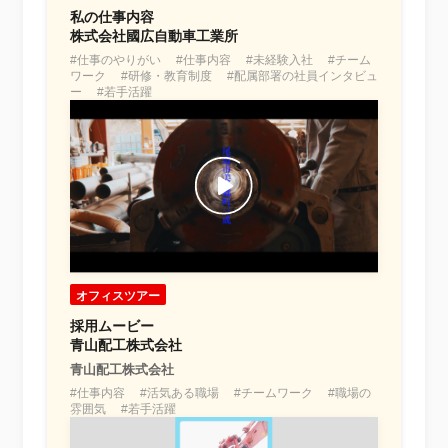
私の仕事内容
株式会社國広自動車工業所
#仕事のやりがい #仕事内容 #未経験入社 #チーム
ワーク #研修・教育制度 #配属部署の社員インタビュ
ー #若手活躍
オフィスツアー
採用ムービー
青山配工株式会社
青山配工株式会社
#仕事内容 #活気ある職場 #チームワーク #職場の
雰囲気 #若手活躍