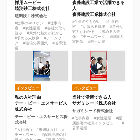
採用ムービー
森藤建設工業で活躍できる
埴渕鉄工株式会社
人
森藤建設工業株式会社
埴渕鉄工株式会社
#仕事のやりがい #仕事内
#仕事のやりがい #仕事内
容 #活気ある職場 #意外な
容 #女性活躍 #会社の取り
魅力がわかる #求める人物
組み #意外な魅力がわかる
像 #チームワーク #職場の
#求める人物像 #チームワー
雰囲気 #若手活躍
ク #職場の雰囲気 #若手活
躍
インタビュー
インタビュー
私の入社理由
当社で活躍できる人
テー・ピー・エスサービス
サガミシード株式会社
株式会社
サガミシード株式会社
テー・ピー・エスサービス株
#仕事内容 #女性活躍 #配
式会社
属部署の社員インタビュー #
若手活躍
#入社理由 #未経験入社 #
チームワーク #配属部署の社
員インタビュー #職場の雰囲