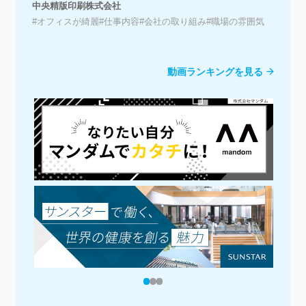
ス
中央精版印刷株式会社
株
#オフィスが綺麗
#仕事内容
#会社の取り組み
#職場の雰囲気
#
#
動画ランキングを見る