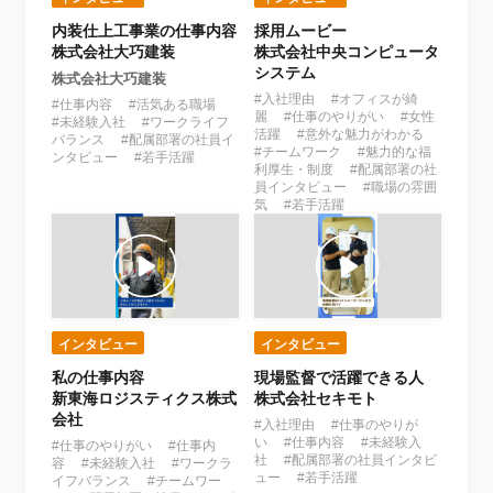
内装仕上工事業の仕事内容
採用ムービー
株式会社大巧建装
株式会社中央コンピュータ
システム
株式会社大巧建装
#入社理由 #オフィスが綺
#仕事内容 #活気ある職場
麗 #仕事のやりがい #女性
#未経験入社 #ワークライフ
活躍 #意外な魅力がわかる
バランス #配属部署の社員イ
#チームワーク #魅力的な福
ンタビュー #若手活躍
利厚生・制度 #配属部署の社
員インタビュー #職場の雰囲
気 #若手活躍
インタビュー
インタビュー
私の仕事内容
現場監督で活躍できる人
新東海ロジスティクス株式
株式会社セキモト
会社
#入社理由 #仕事のやりが
い #仕事内容 #未経験入
#仕事のやりがい #仕事内
社 #配属部署の社員インタビ
容 #未経験入社 #ワークラ
ュー #若手活躍
イフバランス #チームワー