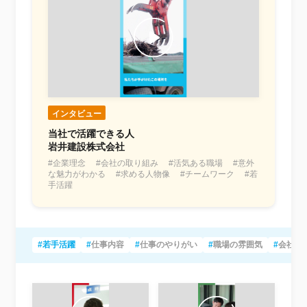
インタビュー
当社で活躍できる人
岩井建設株式会社
#企業理念 #会社の取り組み #活気ある職場 #意外
な魅力がわかる #求める人物像 #チームワーク #若
手活躍
#若手活躍
#
仕事内容
#
仕事のやりがい
#
職場の雰囲気
#
会社の