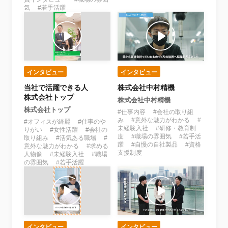
気 #若手活躍
インタビュー
インタビュー
当社で活躍できる人
株式会社中村精機
株式会社トップ
株式会社中村精機
株式会社トップ
#仕事内容 #会社の取り組
み #意外な魅力がわかる #
#オフィスが綺麗 #仕事のや
未経験入社 #研修・教育制
りがい #女性活躍 #会社の
度 #職場の雰囲気 #若手活
取り組み #活気ある職場 #
躍 #自慢の自社製品 #資格
意外な魅力がわかる #求める
支援制度
人物像 #未経験入社 #職場
の雰囲気 #若手活躍
インタビュー
インタビュー