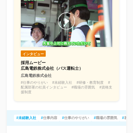
インタビュー
採用ムービー
広島電鉄株式会社（バス運転士）
広島電鉄株式会社
#仕事のやりがい #未経験入社 #研修・教育制度 #
配属部署の社員インタビュー #職場の雰囲気 #資格支
援制度
#未経験入社
#
仕事内容
#
仕事のやりがい
#
職場の雰囲気
#
若手