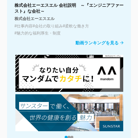
株式会社エーエスエル 会社説明 ～『エンジニアファー
株
スト』な会社～
株
株式会社エーエスエル
#
#仕事内容
#会社の取り組み
#柔軟な働き方
#
#魅力的な福利厚生・制度
動画ランキングを見る