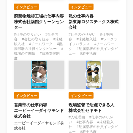
インタビュー
インタビュー
廃棄物焼却工場の仕事内容
私の仕事内容
株式会社築館クリーンセン
新東海ロジスティクス株式
ター
会社
#仕事のやりがい #仕事内
#仕事のやりがい #仕事内
容 #会社の取り組み #未経
容 #未経験入社 #ワークラ
験入社 #チームワーク #配
イフバランス #チームワー
属部署の社員インタビュー #
ク #配属部署の社員インタビ
職場の雰囲気 #資格支援制
ュー #若手活躍
度
インタビュー
インタビュー
営業部の仕事内容
現場監督で活躍できる人
エービーイーダイヤモンド
株式会社セキモト
株式会社
#入社理由 #仕事のやりが
い #仕事内容 #未経験入
エービーイーダイヤモンド株
社 #配属部署の社員インタビ
式会社
ュー #若手活躍