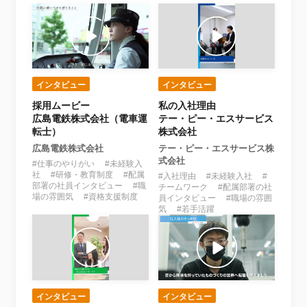
インタビュー
インタビュー
採用ムービー
私の入社理由
広島電鉄株式会社（電車運
テー・ピー・エスサービス
転士）
株式会社
広島電鉄株式会社
テー・ピー・エスサービス株
式会社
#仕事のやりがい #未経験入
社 #研修・教育制度 #配属
#入社理由 #未経験入社 #
部署の社員インタビュー #職
チームワーク #配属部署の社
場の雰囲気 #資格支援制度
員インタビュー #職場の雰囲
気 #若手活躍
インタビュー
インタビュー