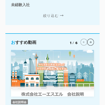
未経験入社
絞り込む
おすすめ動画
1
/
6
会社説明会
会