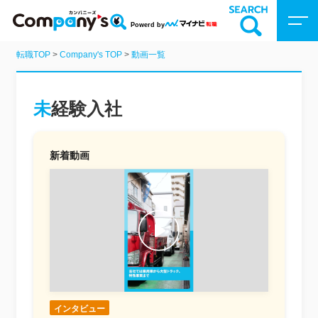
Powerd by
転職TOP
>
Company's TOP
>
動画一覧
Company’sトップ
企業を検索
未経験入社
動画を探す
新着動画
特集
インタビュー