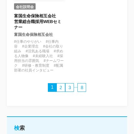
会社説明会
富国生命保険相互会社
営業総合職採用WEBセミ
ナー
富国生命保険相互会社
#仕事のやりがい #仕事内
容 #企業理念 #会社の取り
組み #活気ある職場 #求め
る人物像 #未経験入社 #採
用担当の雰囲気 #チームワー
ク #研修・教育制度 #配属
部署の社員インタビュー
...
1
2
3
8
検索