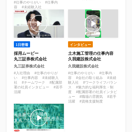
#仕事のやりがい #仕事内
容 #未経験入社
1日密着
インタビュー
採用ムービー
土木施工管理の仕事内容
丸三証券株式会社
久我建設株式会社
丸三証券株式会社
久我建設株式会社
#入社理由 #仕事のやりが
#仕事のやりがい #仕事内
い #仕事内容 #未経験入
容 #会社の取り組み #未経
社 #チームワーク #配属部
験入社 #ワークライフバラン
署の社員インタビュー #若手
ス #魅力的な福利厚生・制
活躍
度 #配属部署の社員インタビ
ュー #職場の雰囲気 #若手
活躍 #資格支援制度