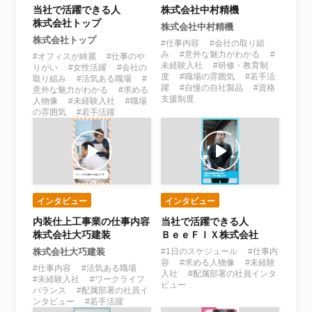
当社で活躍できる人
株式会社中村精機
株式会社トップ
株式会社中村精機
株式会社トップ
#仕事内容 #会社の取り組
み #意外な魅力がわかる #
#オフィスが綺麗 #仕事のや
未経験入社 #研修・教育制
りがい #女性活躍 #会社の
度 #職場の雰囲気 #若手活
取り組み #活気ある職場 #
躍 #自慢の自社製品 #資格
意外な魅力がわかる #求める
支援制度
人物像 #未経験入社 #職場
の雰囲気 #若手活躍
インタビュー
インタビュー
内装仕上工事業の仕事内容
当社で活躍できる人
株式会社大巧建装
ＢｅｅＦＩＸ株式会社
株式会社大巧建装
#1日のスケジュール #仕事内
容 #求める人物像 #未経験
#仕事内容 #活気ある職場
入社 #配属部署の社員インタ
#未経験入社 #ワークライフ
ビュー
バランス #配属部署の社員イ
ンタビュー #若手活躍