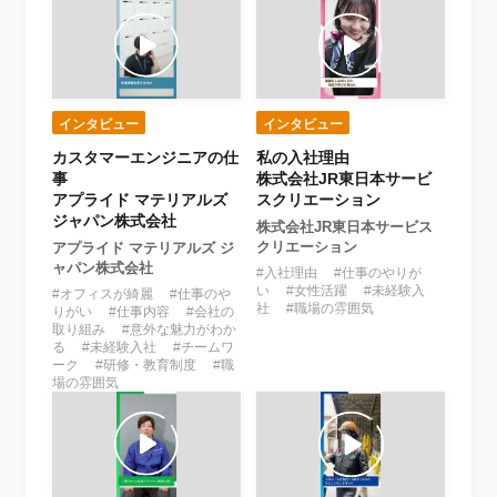
インタビュー
インタビュー
カスタマーエンジニアの仕
私の入社理由
事
株式会社JR東日本サービ
アプライド マテリアルズ
スクリエーション
ジャパン株式会社
株式会社JR東日本サービス
クリエーション
アプライド マテリアルズ ジ
ャパン株式会社
#入社理由 #仕事のやりが
い #女性活躍 #未経験入
#オフィスが綺麗 #仕事のや
社 #職場の雰囲気
りがい #仕事内容 #会社の
取り組み #意外な魅力がわか
る #未経験入社 #チームワ
ーク #研修・教育制度 #職
場の雰囲気