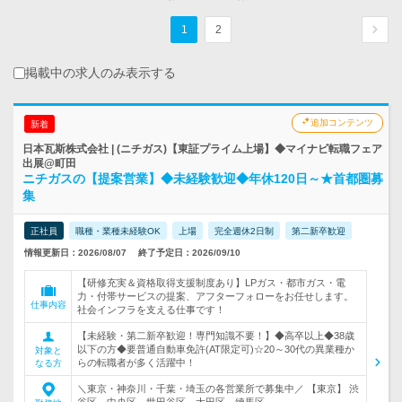
1
2
掲載中の求人のみ表示する
追加コンテンツ
新着
日本瓦斯株式会社 | (ニチガス)【東証プライム上場】◆マイナビ転職フェア
出展@町田
ニチガスの【提案営業】◆未経験歓迎◆年休120日～★首都圏募
集
正社員
職種・業種未経験OK
上場
完全週休2日制
第二新卒歓迎
情報更新日：2026/08/07
終了予定日：2026/09/10
【研修充実＆資格取得支援制度あり】LPガス・都市ガス・電
力・付帯サービスの提案、アフターフォローをお任せします。
仕事内容
社会インフラを支える仕事です！
【未経験・第二新卒歓迎！専門知識不要！】◆高卒以上◆38歳
以下の方◆要普通自動車免許(AT限定可)☆20～30代の異業種か
対象と
らの転職者が多く活躍中！
なる方
＼東京・神奈川・千葉・埼玉の各営業所で募集中／ 【東京】 渋