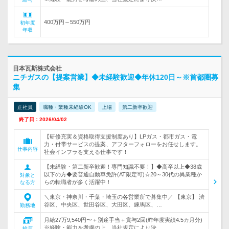
400万円～550万円
初年度
年収
日本瓦斯株式会社
ニチガスの【提案営業】◆未経験歓迎◆年休120日～※首都圏募
集
正社員
職種・業種未経験OK
上場
第二新卒歓迎
終了日：2026/04/02
【研修充実＆資格取得支援制度あり】LPガス・都市ガス・電
力・付帯サービスの提案、アフターフォローをお任せします。
仕事内容
社会インフラを支える仕事です！
【未経験・第二新卒歓迎！専門知識不要！】◆高卒以上◆38歳
以下の方◆要普通自動車免許(AT限定可)☆20～30代の異業種か
対象と
らの転職者が多く活躍中！
なる方
＼東京・神奈川・千葉・埼玉の各営業所で募集中／ 【東京】 渋
谷区、中央区、世田谷区、大田区、練馬区、…
勤務地
月給27万9,540円〜＋別途手当＋賞与2回(昨年度実績4.5カ月分)
※経験・能力を考慮の上、当社規定により決…
給与