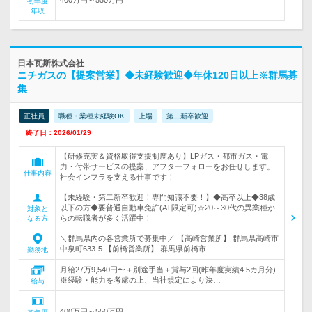
初年度
年収
日本瓦斯株式会社
ニチガスの【提案営業】◆未経験歓迎◆年休120日以上※群馬募
集
正社員
職種・業種未経験OK
上場
第二新卒歓迎
終了日：2026/01/29
【研修充実＆資格取得支援制度あり】LPガス・都市ガス・電
力・付帯サービスの提案、アフターフォローをお任せします。
仕事内容
社会インフラを支える仕事です！
【未経験・第二新卒歓迎！専門知識不要！】◆高卒以上◆38歳
以下の方◆要普通自動車免許(AT限定可)☆20～30代の異業種か
対象と
らの転職者が多く活躍中！
なる方
＼群馬県内の各営業所で募集中／ 【高崎営業所】 群馬県高崎市
中泉町633-5 【前橋営業所】 群馬県前橋市…
勤務地
月給27万9,540円〜＋別途手当＋賞与2回(昨年度実績4.5カ月分)
※経験・能力を考慮の上、当社規定により決…
給与
400万円～550万円