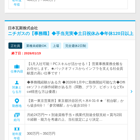
初年度
年収
日本瓦斯株式会社
ニチガスの【事務職】◆手当充実◆土日祝休み◆年休120日以上
正社員
業種未経験OK
上場
完全週休2日制
終了日：2026/01/19
【1月入社可能！PCスキルが活かせる！】営業事務業務全般を
お任せします。★バックオフィスからインフラを支える社会貢
仕事内容
献度の高い仕事です！
◆事務職経験がある方 ◆2026年1月中に勤務開始可能な方◆Offi
ceソフトの操作経験がある方（関数、グラフ、ピボットなどEx
対象と
cel得意な方は優遇）
なる方
【第一東京営業所】東京都渋谷区代々木4-31-8 ★「初台駅」か
ら徒歩6分！「参宮橋駅」から徒歩10分！
勤務地
月給24万円〜＋別途資格手当＋残業代別途全額支給＋賞与2回
※経験・能力を考慮の上、当社規定により決定…
給与
300万円～350万円
初年度
年収