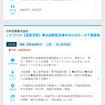
400万円～550万円
初年度
年収
日本瓦斯株式会社
ニチガスの【提案営業】◆未経験歓迎◆年休120日～※千葉募集
正社員
職種・業種未経験OK
上場
第二新卒歓迎
終了日：2026/03/12
【研修充実＆資格取得支援制度あり】LPガス・都市ガス・電
力・付帯サービスの提案、アフターフォローをお任せします。
仕事内容
社会インフラを支える仕事です！
【未経験・第二新卒歓迎！専門知識不要！】◆高卒以上◆38歳
以下の方◆要普通自動車免許(AT限定可)☆20～30代の異業種か
対象と
らの転職者が多く活躍中！
なる方
＼千葉県内の各営業所で募集中／ 千葉営業所（千葉市美浜区）
市川営業所（市川市） 我孫子営業所（我孫…
勤務地
月給27万9,540円〜＋別途手当＋賞与2回(昨年度実績4.5カ月分)
※経験・能力を考慮の上、当社規定により決…
給与