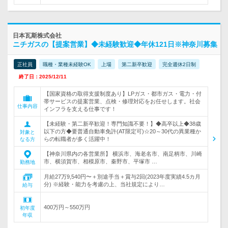
日本瓦斯株式会社
ニチガスの【提案営業】◆未経験歓迎◆年休121日※神奈川募集
正社員
職種・業種未経験OK
上場
第二新卒歓迎
完全週休2日制
終了日：2025/12/11
【国家資格の取得支援制度あり】LPガス・都市ガス・電力・付
帯サービスの提案営業、点検・修理対応をお任せします。社会
仕事内容
インフラを支える仕事です！
【未経験・第二新卒歓迎！専門知識不要！】◆高卒以上◆38歳
以下の方◆要普通自動車免許(AT限定可)☆20～30代の異業種か
対象と
らの転職者が多く活躍中！
なる方
【神奈川県内の各営業所】 横浜市、海老名市、南足柄市、川崎
市、横須賀市、相模原市、秦野市、平塚市 …
勤務地
月給27万9,540円〜＋別途手当＋賞与2回(2023年度実績4.5カ月
分) ※経験・能力を考慮の上、当社規定により…
給与
400万円～550万円
初年度
年収