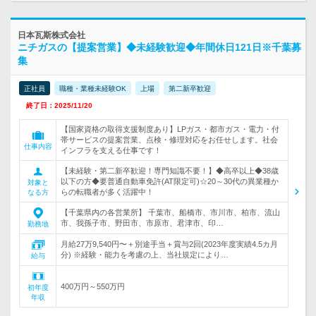
日本瓦斯株式会社
ニチガスの【提案営業】◆未経験歓迎◆年間休日121日※千葉募
集
正社員
職種・業種未経験OK
上場
第二新卒歓迎
終了日：2025/11/20
【国家資格の取得支援制度あり】LPガス・都市ガス・電力・付
帯サービスの提案営業、点検・修理対応をお任せします。社会
仕事内容
インフラを支える仕事です！
【未経験・第二新卒歓迎！専門知識不要！】◆高卒以上◆38歳
以下の方◆要普通自動車免許(AT限定可)☆20～30代の異業種か
対象と
らの転職者が多く活躍中！
なる方
【千葉県内の各営業所】 千葉市、船橋市、市川市、柏市、流山
市、我孫子市、野田市、市原市、君津市、印…
勤務地
月給27万9,540円〜＋別途手当＋賞与2回(2023年度実績4.5カ月
分) ※経験・能力を考慮の上、当社規定により…
給与
400万円～550万円
初年度
年収