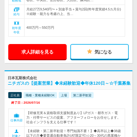
谷区、中央区、世田谷区、大田区、練馬区…
勤務地
月給27万9,540円〜＋別途手当＋賞与2回(昨年度実績4.5カ月分)
※経験・能力を考慮の上、当…
給与
400万円～550万円
初年度
年収
求人詳細を見る
気になる
日本瓦斯株式会社
ニチガスの【提案営業】◆未経験歓迎◆年休120日～☆千葉募集
正社員
職種・業種未経験OK
上場
第二新卒歓迎
終了日：2026/07/16
【研修充実＆資格取得支援制度あり】LPガス・都市ガス・電
力・付帯サービスの提案、アフターフォローをお任せします。
仕事内容
社会インフラを支える仕事です！
【未経験・第二新卒歓迎！専門知識不要！】◆高卒以上◆38歳
以下の方◆要普通自動車免許(AT限定可)☆20～30代の異業種か
対象と