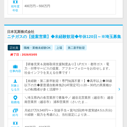
400万円～550万円
初年度
年収
日本瓦斯株式会社
ニチガスの【提案営業】◆未経験歓迎◆年休120日～※埼玉募集
正社員
職種・業種未経験OK
上場
第二新卒歓迎
終了日：2026/03/05
【研修充実＆資格取得支援制度あり】LPガス・都市ガス・電
力・付帯サービスの提案、アフターフォローをお任せします。
仕事内容
社会インフラを支える仕事です！
【未経験・第二新卒歓迎！専門知識不要！】◆高卒以上◆38歳
以下の方◆要普通自動車免許(AT限定可)☆20～30代の異業種か
対象と
らの転職者が多く活躍中！
なる方
＼埼玉県内の各営業所で募集中／ 越谷北営業所（越谷市） 越谷
南営業所（越谷市） 浦和営業所（さいたま…
勤務地
月給27万9,540円〜＋別途手当＋賞与2回(昨年度実績4.5カ月分)
※経験・能力を考慮の上、当社規定により決…
給与