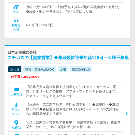
月給27万9,540円〜＋別途手当＋賞与2回(昨年度実績4.5カ月分)
※経験・能力を考慮の上、当社規定により決…
給与
400万円～550万円
初年度
年収
日本瓦斯株式会社
ニチガスの【提案営業】◆未経験歓迎◆年休120日～☆埼玉募集
正社員
職種・業種未経験OK
上場
第二新卒歓迎
終了日：2026/06/04
【研修充実＆資格取得支援制度あり】LPガス・都市ガス・電
力・付帯サービスの提案、アフターフォローをお任せします。
仕事内容
社会インフラを支える仕事です！
【未経験・第二新卒歓迎！専門知識不要！】◆高卒以上◆38歳
以下の方◆要普通自動車免許(AT限定可)☆20～30代の異業種か
対象と
らの転職者が多く活躍中！
なる方
＼埼玉県内の各営業所で募集中／ 川越営業所（川越市） 狭山営
業所（狭山市） 東松山営業所（比企郡） 朝…
勤務地