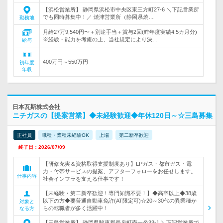
【浜松営業所】 静岡県浜松市中央区東三方町27-6 ＼下記営業所
でも同時募集中！／ 焼津営業所（静岡県焼…
勤務地
月給27万9,540円〜＋別途手当＋賞与2回(昨年度実績4.5カ月分)
※経験・能力を考慮の上、当社規定により決…
給与
400万円～550万円
初年度
年収
日本瓦斯株式会社
ニチガスの【提案営業】◆未経験歓迎◆年休120日～☆三島募集
正社員
職種・業種未経験OK
上場
第二新卒歓迎
終了日：2026/07/09
【研修充実＆資格取得支援制度あり】LPガス・都市ガス・電
力・付帯サービスの提案、アフターフォローをお任せします。
仕事内容
社会インフラを支える仕事です！
【未経験・第二新卒歓迎！専門知識不要！】◆高卒以上◆38歳
以下の方◆要普通自動車免許(AT限定可)☆20～30代の異業種か
対象と
らの転職者が多く活躍中！
なる方
【三島営業所】 静岡県駿東郡長泉町南一色33-1 ＼下記営業所で