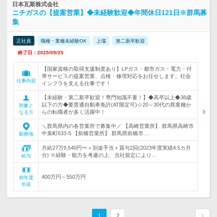
日本瓦斯株式会社
ニチガスの【提案営業】◆未経験歓迎◆年間休日121日※群馬募
集
正社員
職種・業種未経験OK
上場
第二新卒歓迎
終了日：2025/09/25
【国家資格の取得支援制度あり】LPガス・都市ガス・電力・付
帯サービスの提案営業、点検・修理対応をお任せします。社会
仕事内容
インフラを支える仕事です！
【未経験・第二新卒歓迎！専門知識不要！】◆高卒以上◆38歳
以下の方◆要普通自動車免許(AT限定可)☆20～30代の異業種か
対象と
らの転職者が多く活躍中！
なる方
＼群馬県内の各営業所で募集中／ 【高崎営業所】 群馬県高崎市
中泉町633-5 【前橋営業所】 群馬県前橋市…
勤務地
月給27万9,540円〜＋別途手当＋賞与2回(2023年度実績4.5カ月
分) ※経験・能力を考慮の上、当社規定により…
給与
400万円～550万円
初年度
年収
1
2