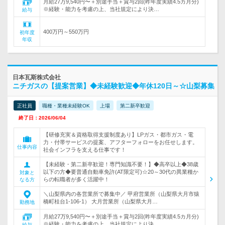
月給27万9,540円〜＋別途手当＋賞与2回(昨年度実績4.5カ月分)
※経験・能力を考慮の上、当社規定により決…
給与
400万円～550万円
初年度
年収
日本瓦斯株式会社
ニチガスの【提案営業】◆未経験歓迎◆年休120日～☆山梨募集
正社員
職種・業種未経験OK
上場
第二新卒歓迎
終了日：2026/06/04
【研修充実＆資格取得支援制度あり】LPガス・都市ガス・電
力・付帯サービスの提案、アフターフォローをお任せします。
仕事内容
社会インフラを支える仕事です！
【未経験・第二新卒歓迎！専門知識不要！】◆高卒以上◆38歳
以下の方◆要普通自動車免許(AT限定可)☆20～30代の異業種か
対象と
らの転職者が多く活躍中！
なる方
＼山梨県内の各営業所で募集中／ 甲府営業所（山梨県大月市猿
橋町桂台1-106-1） 大月営業所（山梨県大月…
勤務地
月給27万9,540円〜＋別途手当＋賞与2回(昨年度実績4.5カ月分)
※経験・能力を考慮の上、当社規定により決…
給与