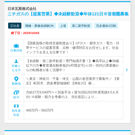
日本瓦斯株式会社
ニチガスの【提案営業】◆未経験歓迎◆年休121日※首都圏募集
正社員
職種・業種未経験OK
上場
第二新卒歓迎
完全週休2日制
終了日：2025/10/02
【国家資格の取得支援制度あり】LPガス・都市ガス・電力・付
帯サービスの提案営業、点検・修理対応をお任せします。社会
仕事内容
インフラを支える仕事です！
【未経験・第二新卒歓迎！専門知識不要！】◆高卒以上◆38歳
以下の方◆要普通自動車免許(AT限定可)☆20～30代の異業種か
対象と
らの転職者が多く活躍中！
なる方
＼東京・神奈川・千葉・埼玉・山梨の各営業所で募集中／ 【東
京】 町田市、西多摩郡瑞穂町 【神奈川】 横…
勤務地
月給27万9,540円〜＋別途手当＋賞与2回(2023年度実績4.5カ月
分) ※経験・能力を考慮の上、当社規定により…
給与
400万円～550万円
初年度
年収