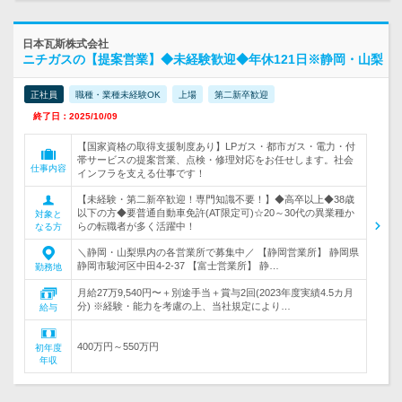
日本瓦斯株式会社
ニチガスの【提案営業】◆未経験歓迎◆年休121日※静岡・山梨
正社員
職種・業種未経験OK
上場
第二新卒歓迎
終了日：2025/10/09
【国家資格の取得支援制度あり】LPガス・都市ガス・電力・付
帯サービスの提案営業、点検・修理対応をお任せします。社会
仕事内容
インフラを支える仕事です！
【未経験・第二新卒歓迎！専門知識不要！】◆高卒以上◆38歳
以下の方◆要普通自動車免許(AT限定可)☆20～30代の異業種か
対象と
らの転職者が多く活躍中！
なる方
＼静岡・山梨県内の各営業所で募集中／ 【静岡営業所】 静岡県
静岡市駿河区中田4-2-37 【富士営業所】 静…
勤務地
月給27万9,540円〜＋別途手当＋賞与2回(2023年度実績4.5カ月
分) ※経験・能力を考慮の上、当社規定により…
給与
400万円～550万円
初年度
年収