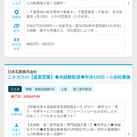
らの転職者が多く活躍中！
なる方
＼千葉県内の各営業所で募集中／ 千葉営業所（千葉市） 市川営
業所（市川市） 八千代営業所（八千代市） …
勤務地
月給27万9,540円〜＋別途手当＋賞与2回(昨年度実績4.5カ月分)
※経験・能力を考慮の上、当社規定により決…
給与
400万円～550万円
初年度
年収
日本瓦斯株式会社
ニチガスの【提案営業】◆未経験歓迎◆年休120日～☆浜松募集
正社員
職種・業種未経験OK
上場
第二新卒歓迎
終了日：2026/07/09
【研修充実＆資格取得支援制度あり】LPガス・都市ガス・電
力・付帯サービスの提案、アフターフォローをお任せします。
仕事内容
社会インフラを支える仕事です！
【未経験・第二新卒歓迎！専門知識不要！】◆高卒以上◆38歳
以下の方◆要普通自動車免許(AT限定可)☆20～30代の異業種か
対象と
らの転職者が多く活躍中！
なる方