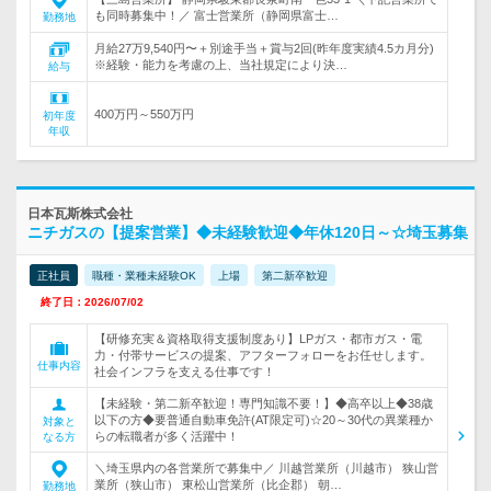
も同時募集中！／ 富士営業所（静岡県富士…
勤務地
月給27万9,540円〜＋別途手当＋賞与2回(昨年度実績4.5カ月分)
※経験・能力を考慮の上、当社規定により決…
給与
400万円～550万円
初年度
年収
日本瓦斯株式会社
ニチガスの【提案営業】◆未経験歓迎◆年休120日～☆埼玉募集
正社員
職種・業種未経験OK
上場
第二新卒歓迎
終了日：2026/07/02
【研修充実＆資格取得支援制度あり】LPガス・都市ガス・電
力・付帯サービスの提案、アフターフォローをお任せします。
仕事内容
社会インフラを支える仕事です！
【未経験・第二新卒歓迎！専門知識不要！】◆高卒以上◆38歳
以下の方◆要普通自動車免許(AT限定可)☆20～30代の異業種か
対象と
らの転職者が多く活躍中！
なる方
＼埼玉県内の各営業所で募集中／ 川越営業所（川越市） 狭山営
業所（狭山市） 東松山営業所（比企郡） 朝…
勤務地