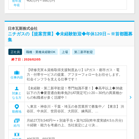
400万円～550万円
初年度
年収
日本瓦斯株式会社
ニチガスの【提案営業】◆未経験歓迎◆年休120日～※首都圏募
集
正社員
職種・業種未経験OK
上場
第二新卒歓迎
終了日：2026/02/05
【研修充実＆資格取得支援制度あり】LPガス・都市ガス・電
力・付帯サービスの提案、アフターフォローをお任せします。
仕事内容
社会インフラを支える仕事です！
【未経験・第二新卒歓迎！専門知識不要！】◆高卒以上◆38歳
以下の方◆要普通自動車免許(AT限定可)☆20～30代の異業種か
対象と
らの転職者が多く活躍中！
なる方
＼東京・神奈川・千葉・埼玉の各営業所で募集中／ 【東京】 渋
谷区、中央区、世田谷区、大田区、練馬区、…
勤務地
月給27万9,540円〜＋別途手当＋賞与2回(昨年度実績4.5カ月分)
※経験・能力を考慮の上、当社規定により決…
給与
400万円～550万円