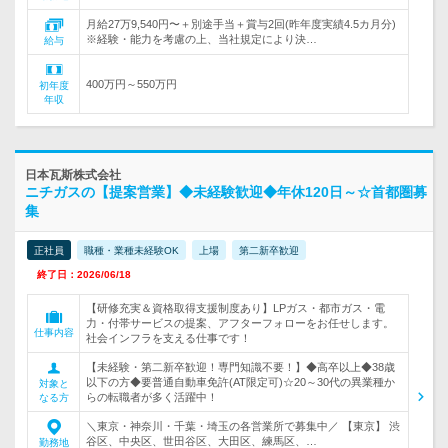
月給27万9,540円〜＋別途手当＋賞与2回(昨年度実績4.5カ月分)
※経験・能力を考慮の上、当社規定により決…
給与
400万円～550万円
初年度
年収
日本瓦斯株式会社
ニチガスの【提案営業】◆未経験歓迎◆年休120日～☆首都圏募
集
正社員
職種・業種未経験OK
上場
第二新卒歓迎
終了日：2026/06/18
【研修充実＆資格取得支援制度あり】LPガス・都市ガス・電
力・付帯サービスの提案、アフターフォローをお任せします。
仕事内容
社会インフラを支える仕事です！
【未経験・第二新卒歓迎！専門知識不要！】◆高卒以上◆38歳
以下の方◆要普通自動車免許(AT限定可)☆20～30代の異業種か
対象と
らの転職者が多く活躍中！
なる方
＼東京・神奈川・千葉・埼玉の各営業所で募集中／ 【東京】 渋
谷区、中央区、世田谷区、大田区、練馬区、…
勤務地