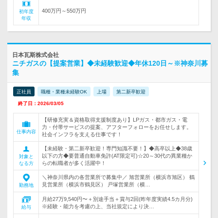
400万円～550万円
初年度
年収
日本瓦斯株式会社
ニチガスの【提案営業】◆未経験歓迎◆年休120日～※神奈川募
集
正社員
職種・業種未経験OK
上場
第二新卒歓迎
終了日：2026/03/05
【研修充実＆資格取得支援制度あり】LPガス・都市ガス・電
力・付帯サービスの提案、アフターフォローをお任せします。
仕事内容
社会インフラを支える仕事です！
【未経験・第二新卒歓迎！専門知識不要！】◆高卒以上◆38歳
以下の方◆要普通自動車免許(AT限定可)☆20～30代の異業種か
対象と
らの転職者が多く活躍中！
なる方
＼神奈川県内の各営業所で募集中／ 旭営業所（横浜市旭区） 鶴
見営業所（横浜市鶴見区） 戸塚営業所（横…
勤務地
月給27万9,540円〜＋別途手当＋賞与2回(昨年度実績4.5カ月分)
※経験・能力を考慮の上、当社規定により決…
給与