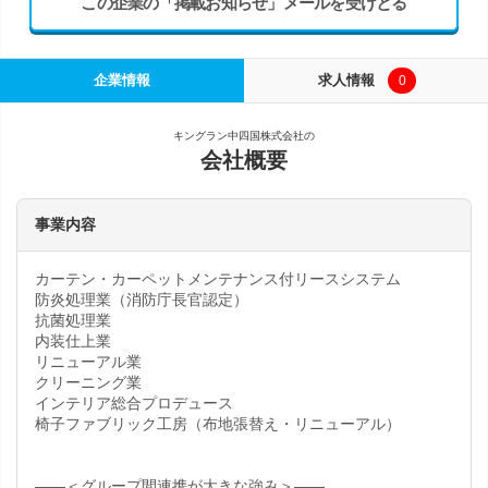
この企業の「掲載お知らせ」メールを受けとる
企業情報
求人情報
0
キングラン中四国株式会社の
会社概要
事業内容
カーテン・カーペットメンテナンス付リースシステム
防炎処理業（消防庁長官認定）
抗菌処理業
内装仕上業
リニューアル業
クリーニング業
インテリア総合プロデュース
椅子ファブリック工房（布地張替え・リニューアル）
――＜グループ間連携が大きな強み＞――