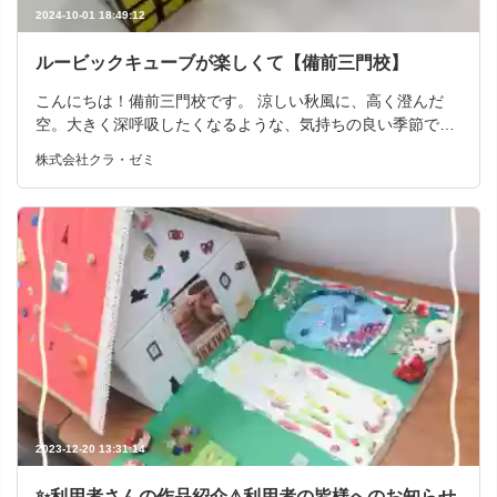
課題に集中して取り組むことができました✏️ ②あいさつ・
2024-10-01 18:49:12
自己紹介 お互いに向かい合って元気よく自己紹介をすること
ができました😊 ③協力！ボール運び🥎 新聞紙にボールをの
ルービックキューブが楽しくて【備前三門校】
せ、2人で協力して運びます！ 指導員チーム対こどもチーム
こんにちは！備前三門校です。 涼しい秋風に、高く澄んだ
で、コーンを回ってボールをかごに入れるまでの速さを競い
空。大きく深呼吸したくなるような、気持ちの良い季節です
ました🚩 かごに入れる際にどうすれば落ちにくくなるかを相
ね。 今日は備前三門校の利用者のお子さんを紹介したいと思
談したりなど積極的に話し合い、 見事、こどもチームが指導
株式会社クラ・ゼミ
います。 きらり備前三門校では最近、教材としてルービッ
員チームに勝利しました…✨！！ ➃棒キャッチ 「せー
クキューブがやってきました。 利用者のお子さんは興味を示
の！」のかけ声でいっせいに移動し、棒が倒れる前にキャッ
してからその日に頑張って１面を揃えてくれました。 ルービ
チすることを目指します✨ 相手が取りやすいように、「棒を
ックキューブが楽しかったことで保護者の方に買ってもら
まっすぐな状態にして移動しよう！」と声をかけあったり、
い、3日後には6面揃えることが出来るようになったことを教
立つ位置を調整したりすることで、見事キャッチに成功しま
えてくれました。 来所された際に家からルービックキューブ
した🤗✨ ご参加いただきました皆様ありがとうございました
を持って来てくれて目の前で揃える姿を見せてくれました。
😌！ 今後も定期的に小集団活動を開催していくことを予
↓実際に揃えてくれたルービックキューブになります。 指導
定しております。 ご質問等ございましたらお気軽に職員へお
員も揃えようと利用者のお子さんに説明してもらいながら挑
声掛けください☺️🌷 見学・体験 随時受け付けておりま
戦しましたが、できませんでした( ; ; ) 皆さんもぜひ挑戦して
す。まずは、お電話にてお問い合わせください。 ＊＊＊＊＊
みてください。 こどもサポート教室「きらり」備前三門校
＊＊＊＊＊＊＊＊＊＊＊＊＊＊＊＊＊＊＊＊＊＊ いかがだっ
〒700-0051 住所：岡山県岡山市北区下伊福上町15-20 ゼウ
たでしょうか？ 楽しそうな様子が写真でも伺えますね♪ 職員
ス岡山北 1階103号室 電話番号：086-230-7533 営業時間：1
2023-12-20 13:31:14
も一緒になってお子様と全力で楽しむのがクラ・ゼミ流です
0：00～19：00
😚 今後も定期的に教室の様子をUPしていきますので楽しみ
✨利用者さんの作品紹介⚠利用者の皆様へのお知らせ