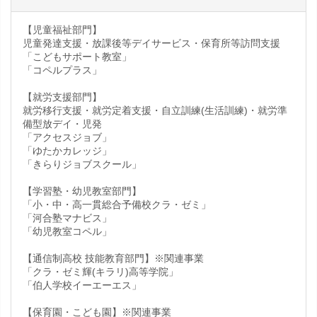
【児童福祉部門】
児童発達支援・放課後等デイサービス・保育所等訪問支援
「こどもサポート教室」
「コペルプラス」
【就労支援部門】
就労移行支援・就労定着支援・自立訓練(生活訓練)・就労準
備型放デイ・児発
「アクセスジョブ」
「ゆたかカレッジ」
「きらりジョブスクール」
【学習塾・幼児教室部門】
「小・中・高一貫総合予備校クラ・ゼミ」
「河合塾マナビス」
「幼児教室コペル」
【通信制高校 技能教育部門】※関連事業
「クラ・ゼミ輝(キラリ)高等学院」
「伯人学校イーエーエス」
【保育園・こども園】※関連事業