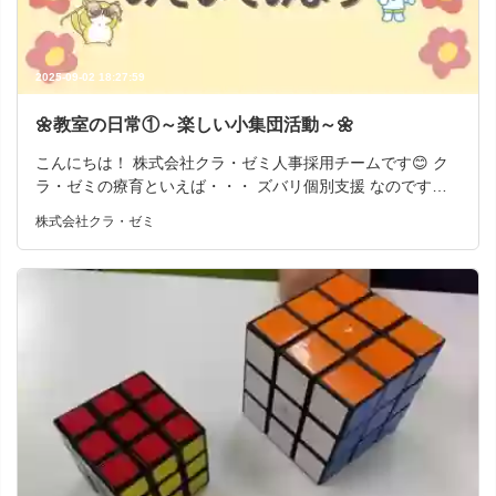
2025-09-02 18:27:59
🌼教室の日常①～楽しい小集団活動～🌼
こんにちは！ 株式会社クラ・ゼミ人事採用チームです😊 ク
ラ・ゼミの療育といえば・・・ ズバリ個別支援 なのです
が、たまにソーシャルと言われる小集団のレッスンも行って
株式会社クラ・ゼミ
いるんです♪ 個別支援ではお子さま1人に先生１人なのです
が、 ソーシャルレッスンでは他のお友達と一緒にレッスンを
受けます。 そうすることで対人関係やコミュニケーション力
の向上にも繋がるんです😽 そこで今回は、こどもサポート教
室「きらり」阪急桂駅前校で８月に実施された 小集団レッス
ンの様子を教室ブログよりお届けしたいと思います！ ＊＊＊
＊＊＊＊＊＊＊＊＊＊＊＊＊＊＊＊＊＊＊＊＊＊＊＊ こんに
ちは！こどもサポート教室「きらり」阪急桂駅前校です⛱️ い
つもブログを見ていただきありがとうございます！ 今回
は8月8日（金）におこなった小集団活動の様子を紹介させて
いただきます😊 今回は小学1年生～3年生を対象とした放デ
イの小集団をおこないました✨ ➀集中タイム！ プリント