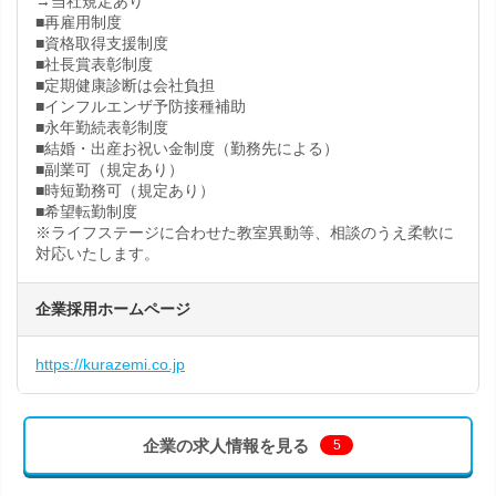
→当社規定あり
■再雇用制度
■資格取得支援制度
■社長賞表彰制度
■定期健康診断は会社負担
■インフルエンザ予防接種補助
■永年勤続表彰制度
■結婚・出産お祝い金制度（勤務先による）
■副業可（規定あり）
■時短勤務可（規定あり）
■希望転勤制度
※ライフステージに合わせた教室異動等、相談のうえ柔軟に
対応いたします。
企業採用ホームページ
https://kurazemi.co.jp
企業の求人情報を見る
5