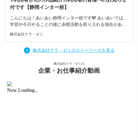
にしていてください！ それでは、また次回の投稿でお会いし
付です【静岡インター校】
ましょう👋 今回ご紹介したこどもサポート教室「きらり」阪
急桂駅前校の情報は 以下SNSでご覧いただけますのでぜひチ
こんにちは！あいあい静岡インター校です🐼 あいあいでは、
ェックしてください！ 📣HP：https://kirari-kodomo.com/aro
学習や今日やることの後に余暇活動を取り入れる場合があり
und/around-369/ 📸Instagram：https://www.instagram.com/
ます。工作やボードゲームなど、利用者さんの課題に合わせ
株式会社クラ・ゼミ
p/DN9_adJkkYk/
て活動を取り入れています。 ・集中の持続を図る ・細かい
作業を行うことで、指先の器用さを鍛える ・はさみやのりな
ど、道具を使えるようになる もちろん、これらのねらいに限
株式会社クラ・ゼミのストーリーズを見る
らず、個人に合わせて様々な目標を設定し、それに合わせ
て、お子さんが楽しく活動をする中で、お子さん自身が持つ
株式会社クラ・ゼミの
力を伸ばしていきたいと考えています。 今回のブログでは、
企業・お仕事紹介動画
利用者さんの作品の写真を載せてあります。 みなさんの創意
工夫が込められた作品です。ぜひご覧ください✨ あいあい静
岡インター校 〒422-8051 静岡県静岡市駿河区中野新田277-
2 静岡インタービル１F 受付時間 月曜～土曜 10：00～1
9：00 tel 054-204-8477 E-mail aiaishizuokainter@gmail.c
o.jp