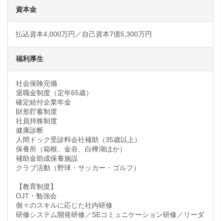
資本金
払込資本4,000万円／自己資本7億5,300万円
福利厚生
社会保険完備
退職金制度（定年65歳）
確定給付企業年金
財形貯蓄制度
社員持株制度
健康診断
人間ドック受診料会社補助（35歳以上）
保養所（箱根、金谷、白樺湖ほか）
補助金助成保養施設
クラブ活動（野球・サッカー・ゴルフ）
【教育制度】
OJT・勉強会
個々のスキルに応じた社内研修
研修システム開発研修／SEコミュニケーション研修／リーダ