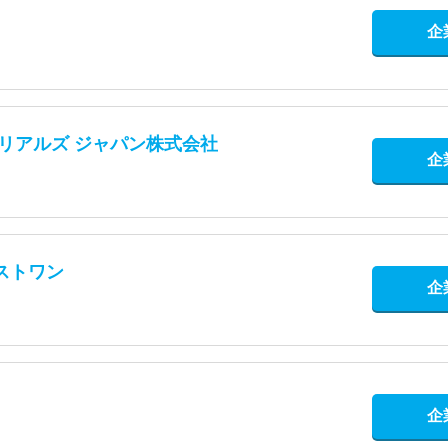
企
テリアルズ ジャパン株式会社
企
ストワン
企
企