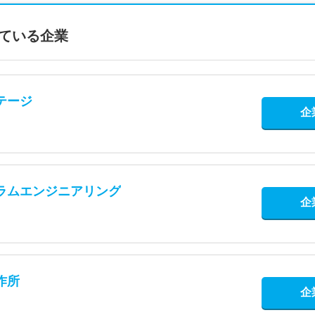
ている企業
テージ
企
ラムエンジニアリング
企
作所
企