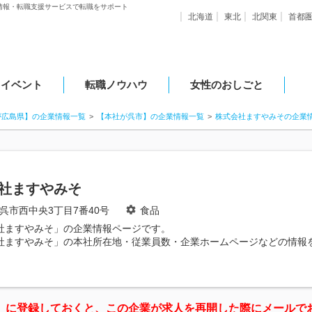
情報・転職支援サービスで転職をサポート
北海道
東北
北関東
首都
・イベント
転職ノウハウ
女性のおしごと
が広島県】の企業情報一覧
【本社が呉市】の企業情報一覧
株式会社ますやみその企業
社ますやみそ
呉市西中央3丁目7番40号
食品
社ますやみそ」の企業情報ページです。
社ますやみそ」の本社所在地・従業員数・企業ホームページなどの情報
」に登録しておくと、この企業が求人を再開した際にメールで