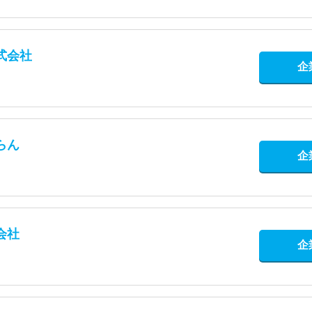
式会社
企
らん
企
会社
企