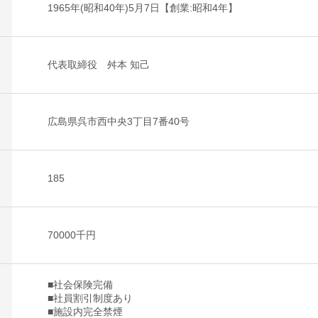
1965年(昭和40年)5月7日【創業:昭和4年】
代表取締役 舛本 知己
広島県呉市西中央3丁目7番40号
185
70000千円
■社会保険完備
■社員割引制度あり
■施設内完全禁煙