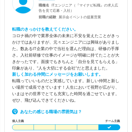
職種名
ITエンジニア（『マイナビ転職』の求人広
告を見て応募・入社）
前職の経験
展示会イベントの提案営業
転職のきっかけを教えてください。
コロナ禍の中で業界全体の未来に不安を覚えたことがきっ
かけではありますが、元々エンジニアには興味がありまし
た。数あるIT企業の中で当社を選んだ理由は、研修の手厚
さ。入社前研修で仕事のイメージが明確に持てたことが大
きかったです。面接でもきちんと「自分を見てもらえる」
印象があり、"人を大切にする会社"だと思えました。
新しく加わる仲間にメッセージをお願いします。
転職っていいものだと実感しています。新しい仲間と新し
い場所で成長できています！人生において視野が広がり、
いまはその世界でとても充実した時間を過ごせています。
ぜひ、飛び込んできてくださいね。
あなたの感じる職場の雰囲気は？
個人主義
チーム主義