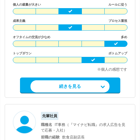
個人の裁量が大きい
ルールに従う
成果主義
プロセス重視
オフタイムの交流が少なめ
多め
トップダウン
ボトムアップ
※個人の感想です
求人情報を見る
続きを見る
先輩社員
職種名
IT事務（『マイナビ転職』の求人広告を見
て応募・入社）
前職の経験
飲食店副店長