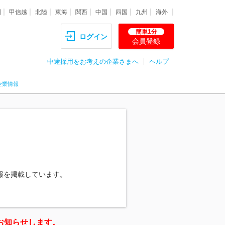
圏
甲信越
北陸
東海
関西
中国
四国
九州
海外
簡単1分
ログイン
会員登録
中途採用をお考えの企業さまへ
ヘルプ
企業情報
報を掲載しています。
お知らせします。