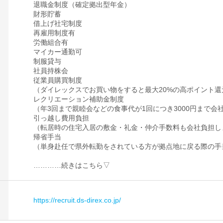
退職金制度（確定拠出型年金）
財形貯蓄
借上げ社宅制度
再雇用制度有
労働組合有
マイカー通勤可
制服貸与
社員持株会
従業員購買制度
（ダイレックスでお買い物をすると最大20%の高ポイント
レクリエーション補助金制度
（年3回まで親睦会などの食事代が1回につき3000円まで会
引っ越し費用負担
（転居時の住宅入居の敷金・礼金・仲介手数料も会社負担し
帰省手当
（単身赴任で県外転勤をされている方が拠点地に戻る際の手
…………続きはこちら▽
https://recruit.ds-direx.co.jp/