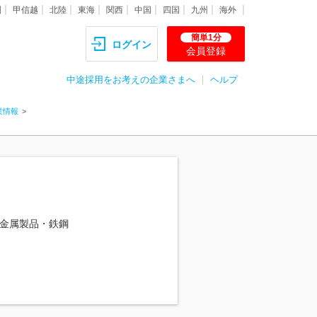
圏
甲信越
北陸
東海
関西
中国
四国
九州
海外
簡単1分
ログイン
会員登録
中途採用をお考えの企業さまへ
ヘルプ
業情報
金属製品・鉄鋼