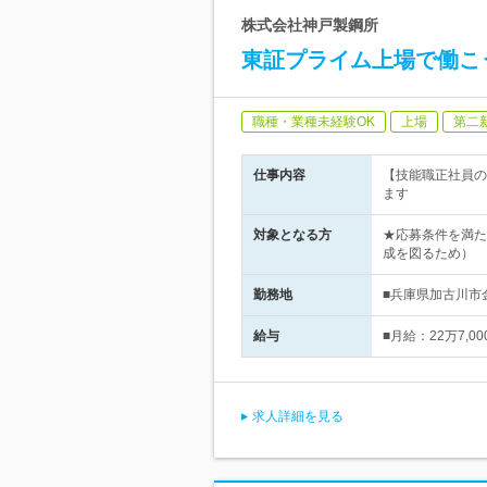
株式会社神戸製鋼所
東証プライム上場で働こう
職種・業種未経験OK
上場
第二
仕事内容
【技能職正社員の
ます
対象となる方
★応募条件を満た
成を図るため）
勤務地
■兵庫県加古川市
給与
■月給：22万7,
求人詳細を見る