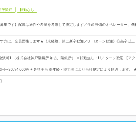
新卒歓迎
転勤なし
募集です】配属は適性や希望を考慮して決定します／生産設備のオペレーター、機
す方は、全員面接します★《未経験、第二新卒歓迎／U・Iターン歓迎》◎高卒以上 
金沢町1 （株式会社神戸製鋼所 加古川製鉄所） ※転勤無し・U／Iターン歓迎 【ア
000円〜30万4,000円 + 各諸手当 ※年齢・能力等により当社規定により処遇します。
円