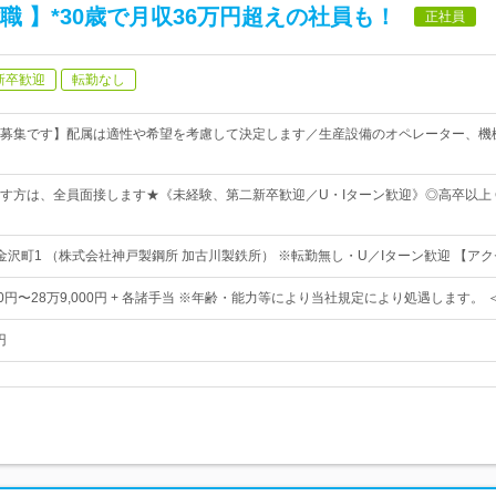
職 】*30歳で月収36万円超えの社員も！
正社員
新卒歓迎
転勤なし
募集です】配属は適性や希望を考慮して決定します／生産設備のオペレーター、機
す方は、全員面接します★《未経験、第二新卒歓迎／U・Iターン歓迎》◎高卒以上 
金沢町1 （株式会社神戸製鋼所 加古川製鉄所） ※転勤無し・U／Iターン歓迎 【ア
000円〜28万9,000円 + 各諸手当 ※年齢・能力等により当社規定により処遇します。
円