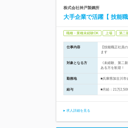
株式会社神戸製鋼所
大手企業で活躍【 技能職
職種・業種未経験OK
上場
第二
仕事内容
【技能職正社員の
ます
対象となる方
《未経験、第二新
ある方を歓迎！
勤務地
■兵庫県加古川市
給与
■月給：21万2,
求人詳細を見る