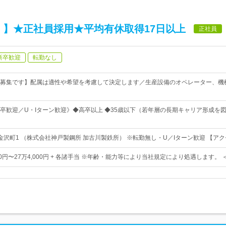
 】★正社員採用★平均有休取得17日以上
正社員
新卒歓迎
転勤なし
募集です】配属は適性や希望を考慮して決定します／生産設備のオペレーター、機
卒歓迎／U・Iターン歓迎》◆高卒以上 ◆35歳以下（若年層の長期キャリア形成を
金沢町1 （株式会社神戸製鋼所 加古川製鉄所） ※転勤無し・U／Iターン歓迎 【ア
500円〜27万4,000円 + 各諸手当 ※年齢・能力等により当社規定により処遇します。