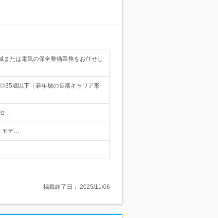
械または電気の保全整備業務をお任せし
◎35歳以下（若年層の長期キャリア形
クセ…
 ＜モデ…
掲載終了日：
2025/11/06