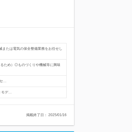
械または電気の保全整備業務をお任せし
図るため）◎ものづくりや機械等に興味
クセ…
 ＜モデ…
掲載終了日：
2025/01/16