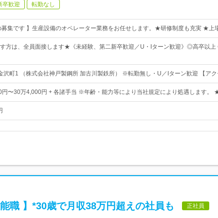
新卒歓迎
転勤なし
の募集です 】生産設備のオペレーター業務をお任せします。★研修制度も充実 ★上
す方は、全員面接します★《未経験、第二新卒歓迎／U・Iターン歓迎》◎高卒以上 
金沢町1 （株式会社神戸製鋼所 加古川製鉄所） ※転勤無し・U／Iターン歓迎 【ア
000円〜30万4,000円 + 各諸手当 ※年齢・能力等により当社規定により処遇します。
円
能職 】*30歳で月収38万円超えの社員も
正社員