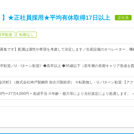
 】★正社員採用★平均有休取得17日以上
正社員
新卒歓迎
転勤なし
募集です】配属は適性や希望を考慮して決定します／生産設備のオペレーター、機
卒歓迎／U・Iターン歓迎》◆高卒以上 ◆35歳以下（若年層の長期キャリア形成を
金沢町1 （株式会社神戸製鋼所 加古川製鉄所） ※転勤無し・U／Iターン歓迎 【ア
500円〜27万4,000円 + 各諸手当 ※年齢・能力等により当社規定により処遇します。