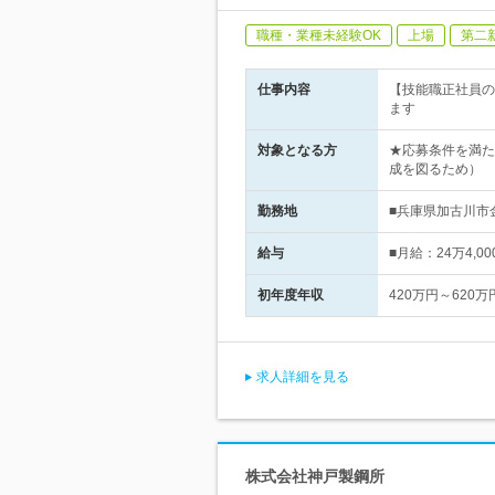
職種・業種未経験OK
上場
第二
仕事内容
【技能職正社員の
ます
対象となる方
★応募条件を満た
成を図るため）
勤務地
■兵庫県加古川市
給与
■月給：24万4,
初年度年収
420万円～620万
求人詳細を見る
株式会社神戸製鋼所