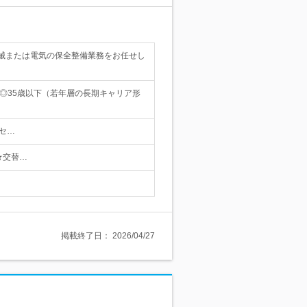
械または電気の保全整備業務をお任せし
◎35歳以下（若年層の長期キャリア形
クセ…
 ★交替…
掲載終了日：
2026/04/27