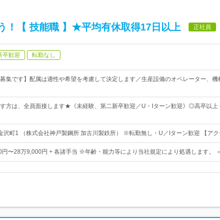
！【 技能職 】★平均有休取得17日以上
正社員
新卒歓迎
転勤なし
募集です】配属は適性や希望を考慮して決定します／生産設備のオペレーター、機
す方は、全員面接します★《未経験、第二新卒歓迎／U・Iターン歓迎》◎高卒以上 
金沢町1 （株式会社神戸製鋼所 加古川製鉄所） ※転勤無し・U／Iターン歓迎 【ア
000円〜28万9,000円 + 各諸手当 ※年齢・能力等により当社規定により処遇します。