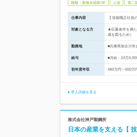
職種・業種未経験OK
上場
第二
仕事内容
【 技能職正社員
対象となる方
★応募条件を満た
成を図るため）
勤務地
■兵庫県加古川市
給与
■月給：24万4,
初年度年収
480万円～600万
求人詳細を見る
株式会社神戸製鋼所
日本の産業を支える【 技