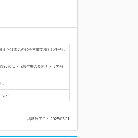
械または電気の保全整備業務をお任せし
◎35歳以下（若年層の長期キャリア形
クセ…
 ＜モデ…
掲載終了日：
2025/07/31