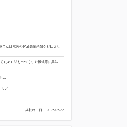
械または電気の保全整備業務をお任せし
図るため）◎ものづくりや機械等に興味
クセ…
 ＜モデ…
掲載終了日：
2025/05/22