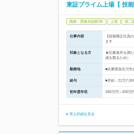
東証プライム上場【 技能
職種・業種未経験OK
上場
第二
仕事内容
【技能職正社員の
ます
対象となる方
★応募条件を満た
成を図るため）
勤務地
■兵庫県加古川市
給与
■月給：22万7,
初年度年収
390万円～600万
求人詳細を見る