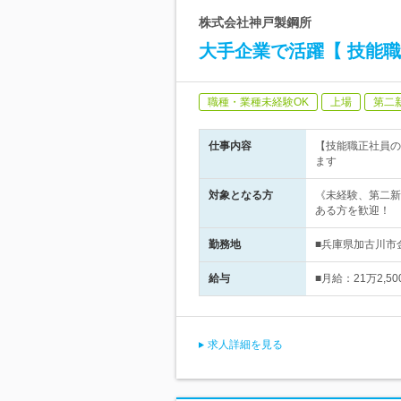
株式会社神戸製鋼所
大手企業で活躍【 技能職
職種・業種未経験OK
上場
第二
仕事内容
【技能職正社員の
ます
対象となる方
《未経験、第二新
ある方を歓迎！
勤務地
■兵庫県加古川市
給与
■月給：21万2,
求人詳細を見る