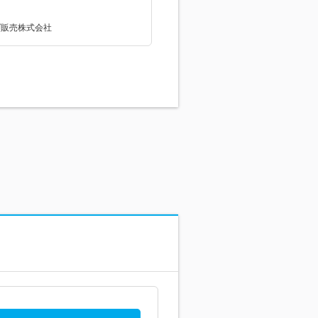
(^^)/ ご不便をおかけします
休暇期間を避けてのご連絡をお
ダ販売株式会社
おります！！ では、みなさん熱
を付け夏を楽しみましょう♪ こ
暇でNは花火大会に行ってきま
艸｀)楽しみ～ ではまたお盆明けに
ましょう！Nでした！！ ▼Hon
倉敷東HPはこちら▼ https://ww
rs-kurashikihigashi.co.jp/