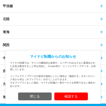
甲信越
北陸
東海
関西
マイナビ転職からのお知らせ
中国
マイナビ転職では、サイトの継続的な改善や、ユーザーのみなさまに最適化され
た広告を配信すること等を目的に、Cookie等の「インフォマティブデータ」を利
用しています。
四国
インフォマティブデータの提供を無効にしたい場合は「確認する」ボタンのリン
ク先から停止（オプトアウト）を行うことができます。
※オプトアウトをした場合、マイナビ転職の一部サービスを利用できない場合が
九州
あります。
閉じる
確認する
海外